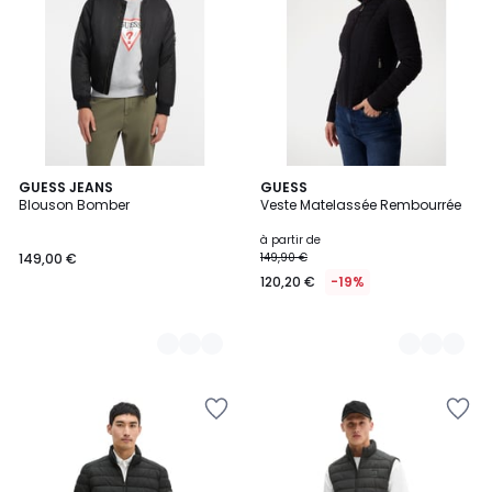
2
GUESS JEANS
2
GUESS
Blouson Bomber
Veste Matelassée Rembourrée
Couleurs
Couleurs
à partir de
149,00 €
149,90 €
120,20 €
-19%