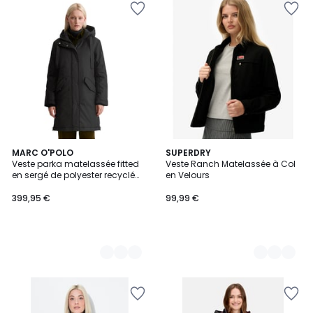
2
MARC O'POLO
2
SUPERDRY
Veste parka matelassée fitted
Veste Ranch Matelassée à Col
Couleurs
Couleurs
en sergé de polyester recyclé
en Velours
WR
399,95 €
99,99 €