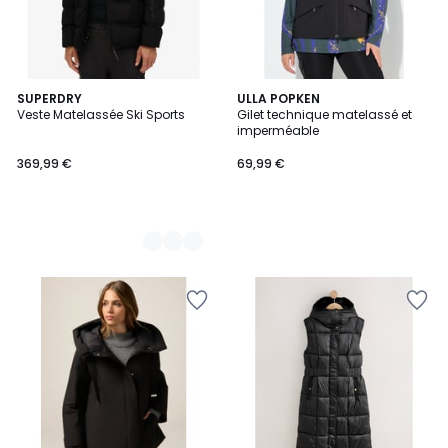
2
SUPERDRY
ULLA POPKEN
Veste Matelassée Ski Sports
Gilet technique matelassé et
Couleurs
imperméable
369,99 €
69,99 €