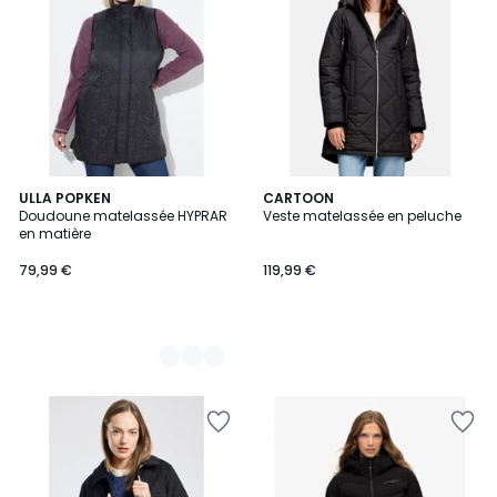
2
ULLA POPKEN
CARTOON
Doudoune matelassée HYPRAR
Veste matelassée en peluche
Couleurs
en matière
79,99 €
119,99 €