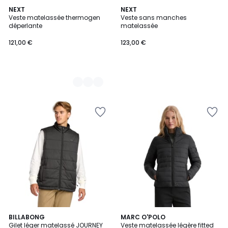
2
NEXT
NEXT
Veste matelassée thermogen
Veste sans manches
Couleurs
déperlante
matelassée
121,00 €
123,00 €
2
BILLABONG
4
MARC O'POLO
Gilet léger matelassé JOURNEY
Veste matelassée légère fitted