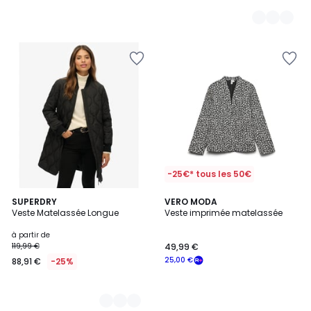
-25€* tous les 50€
3
SUPERDRY
VERO MODA
Veste Matelassée Longue
Veste imprimée matelassée
Couleurs
à partir de
119,99 €
49,99 €
25,00 €
88,91 €
-25%