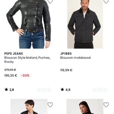
2,8
4,5
2
PEPE JEANS
2
JP1880
/ 5
/ 5
Blouson Style Motard, Poches,
Blouson matelassé
Couleurs
Couleurs
Rocky
279,00 €
119,99 €
195,30 €
-30%
2,8
4,5
/
/
5
5