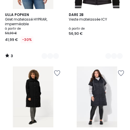
3
4
ULLA POPKEN
2
DARE 2B
/
Gilet matelassé HYPRAR,
Veste matelassée ICY
Couleurs
Couleurs
5
imperméable
à partir de
à partir de
59,99 €
56,90 €
41,99 €
-30%
3
/
5