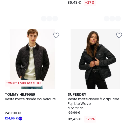
86,43 €
-27%
-25€* tous les 50€
TOMMY HILFIGER
2
SUPERDRY
Veste matelassée col velours
Veste matelassée à capuche
Couleurs
Fuji Lite Wave
à partir de
249,90 €
129,99 €
124,95 €
92,46 €
-28%