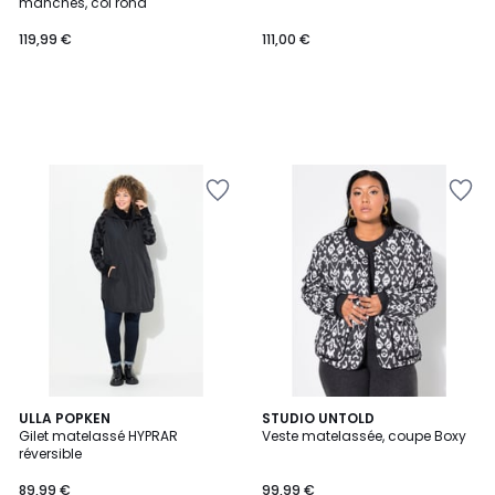
manches, col rond
119,99 €
111,00 €
2
ULLA POPKEN
STUDIO UNTOLD
Gilet matelassé HYPRAR
Veste matelassée, coupe Boxy
Couleurs
réversible
89,99 €
99,99 €