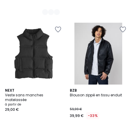
NEXT
BZB
Veste sans manches
Blouson zippé en tissu enduit
matelassée
à partir de
29,00 €
59,99 €
39,99 €
-33%