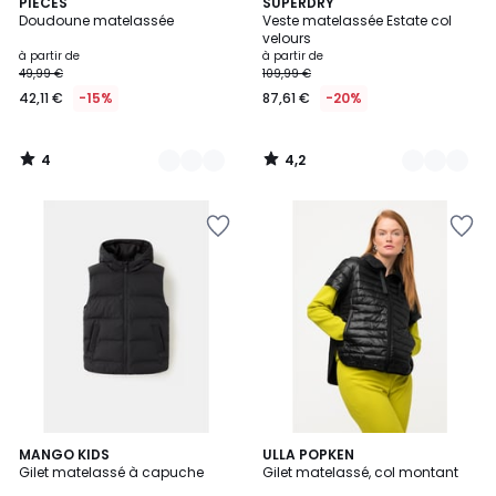
4
4,2
2
PIECES
3
SUPERDRY
/
/ 5
Doudoune matelassée
Veste matelassée Estate col
Couleurs
Couleurs
5
velours
à partir de
à partir de
49,99 €
109,99 €
42,11 €
-15%
87,61 €
-20%
4
4,2
/
/
5
5
5
2
MANGO KIDS
ULLA POPKEN
/
Gilet matelassé à capuche
Gilet matelassé, col montant
Couleurs
5