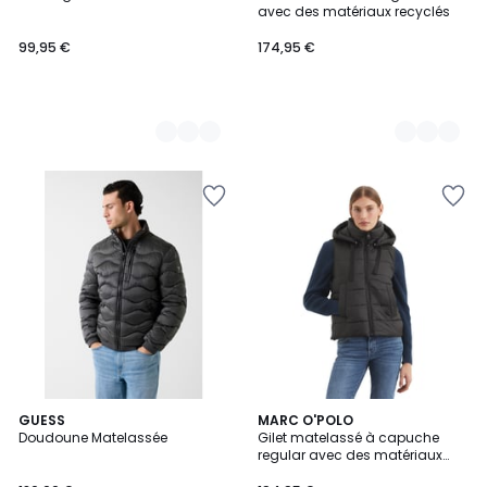
Couleurs
Couleurs
avec des matériaux recyclés
99,95 €
174,95 €
2
GUESS
MARC O'POLO
Doudoune Matelassée
Gilet matelassé à capuche
Couleurs
regular avec des matériaux
recyclés