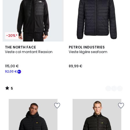
-20%*
5
THE NORTH FACE
2
PETROL INDUSTRIES
/
Veste col montant Reaxion
Veste légère seafoam
Couleurs
5
115,00 €
89,99 €
92,00 €
5
/
5