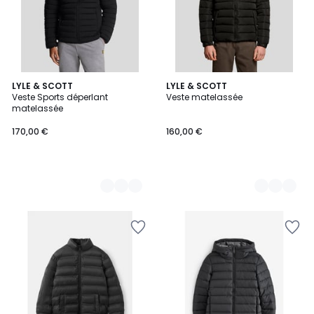
2
LYLE & SCOTT
2
LYLE & SCOTT
Veste Sports déperlant
Veste matelassée
Couleurs
Couleurs
matelassée
170,00 €
160,00 €