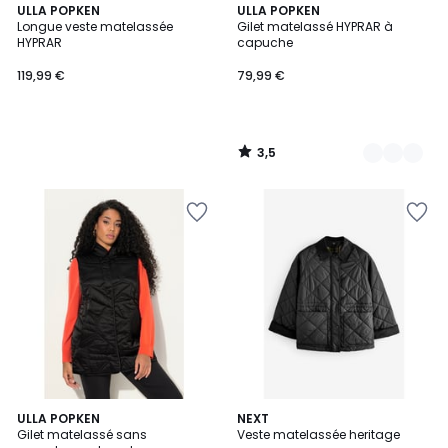
3,5
ULLA POPKEN
4
ULLA POPKEN
/ 5
Longue veste matelassée
Gilet matelassé HYPRAR à
Couleurs
HYPRAR
capuche
119,99 €
79,99 €
3,5
/
5
ULLA POPKEN
NEXT
Gilet matelassé sans
Veste matelassée heritage