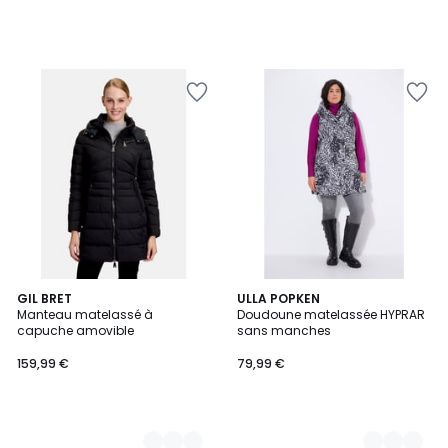
2
GIL BRET
3
ULLA POPKEN
Manteau matelassé à
Doudoune matelassée HYPRAR
Couleurs
Couleurs
capuche amovible
sans manches
159,99 €
79,99 €