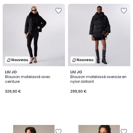
au
lieu
de
99,99
€
13%
de
réduction
appliquée.
Nouveau
Nouveau
LIU JO
LIU JO
Blouson matelassé avec
Blouson matelassé oversize en
ceinture
nylon brillant
329,90 €
299,90 €