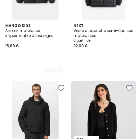
2
MANGO KIDS
NEXT
Anorak matelassé
Veste à capuche semi-épaisse
Couleurs
imperméable à losanges
matelassée
à partir de
15,99 €
32,00 €