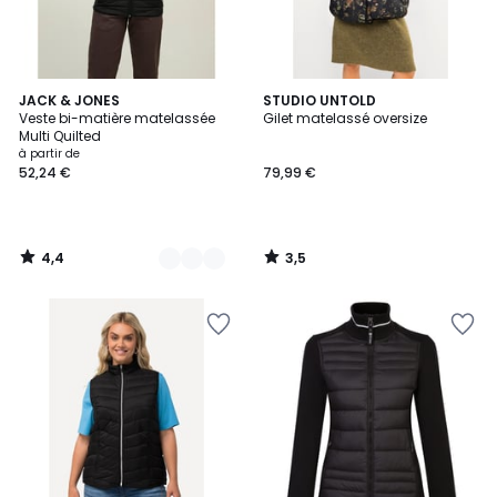
4,4
3,5
2
JACK & JONES
STUDIO UNTOLD
/ 5
/ 5
Veste bi-matière matelassée
Gilet matelassé oversize
Couleurs
Multi Quilted
à partir de
52,24 €
79,99 €
4,4
3,5
/
/
5
5