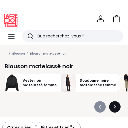
Voir
mon
La
panie
Redoute
Menu
Rechercher
Derniers
...
articles
Blouson
Blouson matelassé noir
vus
Blouson matelassé noir
Veste noir
Doudoune noire
matelassé femme
matelassée femme
Précédent
Suivan
-
-
défiler
défiler
à
à
Catégories
Filtrer et trier