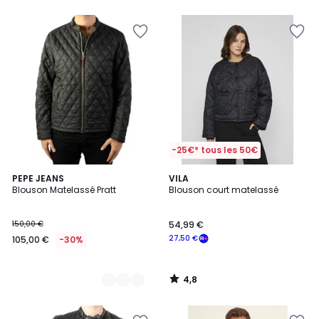
-25€* tous les 50€
4,8
2
PEPE JEANS
VILA
/ 5
Blouson Matelassé Pratt
Blouson court matelassé
Couleurs
150,00 €
54,99 €
27,50 €
105,00 €
-30%
4,8
/
5