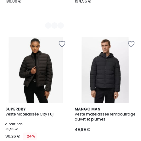
180,00 €
194,95 €
2
SUPERDRY
MANGO MAN
Veste Matelassée City Fuji
Veste matelassée rembourrage
Couleurs
duvet et plumes
à partir de
119,99 €
49,99 €
90,26 €
-24%