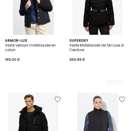
ARMOR-LUX
2
SUPERDRY
Veste velours matelassée en
Veste Matelassée de Ski Luxe à
Couleurs
coton
Ceinture
199,00 €
369,99 €