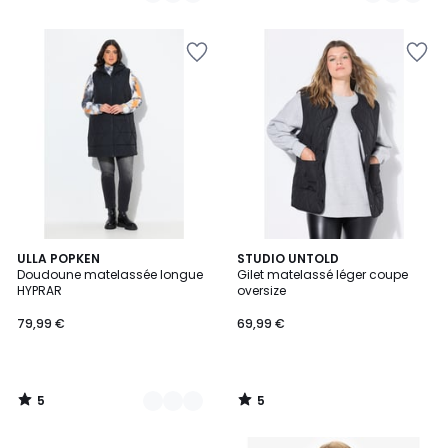
5
5
2
ULLA POPKEN
STUDIO UNTOLD
/
/
Doudoune matelassée longue
Gilet matelassé léger coupe
Couleurs
5
5
HYPRAR
oversize
79,99 €
69,99 €
5
5
/
/
5
5