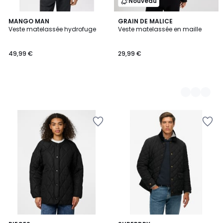
Nouveau
MANGO MAN
3
GRAIN DE MALICE
Veste matelassée hydrofuge
Veste matelassée en maille
Couleurs
49,99 €
29,99 €