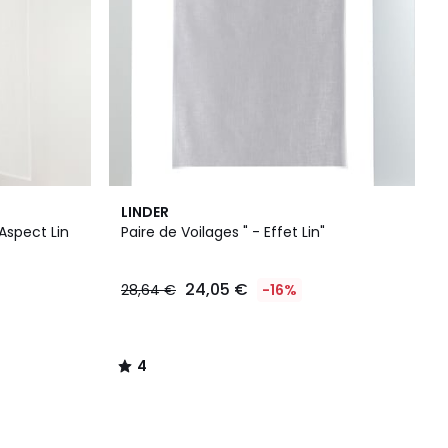
4
LINDER
/
 Aspect Lin
Paire de Voilages " - Effet Lin"
5
24,05 €
28,64 €
-16%
4
/
5