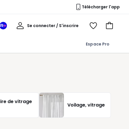
Télécharger l'app
Mon
Se connecter / S'inscrire
Mon
Voir
Voir
compte
espace
mes
mon
La
favoris
panier
Espace Pro
Redoute
+
ire de vitrage
Voilage, vitrage