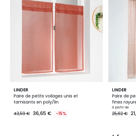
4
5
LINDER
LINDER
Couleurs
/
Paire de petits voilages unis et
Paire de pe
5
tamisants en poly/lin
fines rayur
à partir de
36,65 €
21
43,59 €
-15%
25,62 €