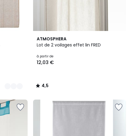
4,5
ATMOSPHERA
/ 5
n
Lot de 2 voilages effet lin FRED
à partir de
12,03 €
4,5
/
5