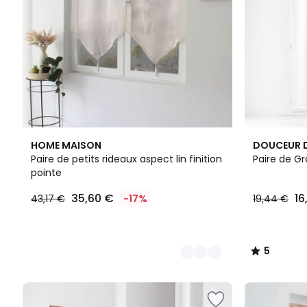
2
4
5
HOME MAISON
DOUCEUR D
Couleurs
Couleurs
/
Paire de petits rideaux aspect lin finition
5
pointe
35,60 €
16
43,17 €
-17%
19,44 €
5
/
5