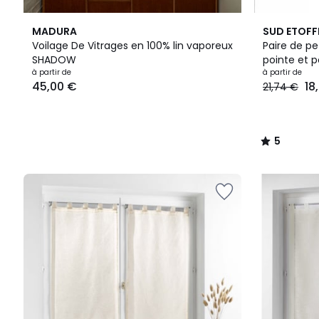
3
5
MADURA
SUD ETOFF
Couleurs
/
Voilage De Vitrages en 100% lin vaporeux
Paire de pe
5
SHADOW
pointe et
Prix
à partir de
à partir de
45,00 €
18
21,74 €
à
partir
de
45,00
5
€.
/
5