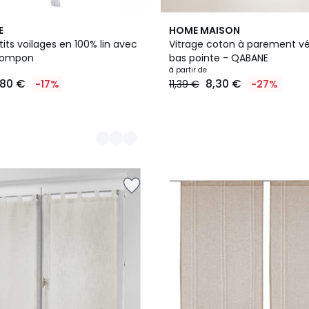
E
HOME MAISON
tits voilages en 100% lin avec
Vitrage coton à parement vé
 pompon
bas pointe - QABANE
à partir de
,80 €
8,30 €
-17%
11,39 €
-27%