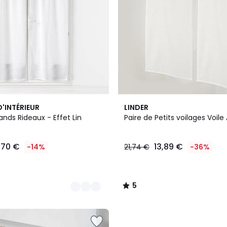
5
'INTÉRIEUR
LINDER
/
Paire de Grands Rideaux - Effet Lin
Paire de Petits voilages Voile
5
,70 €
13,89 €
-14%
21,74 €
-36%
5
/
5