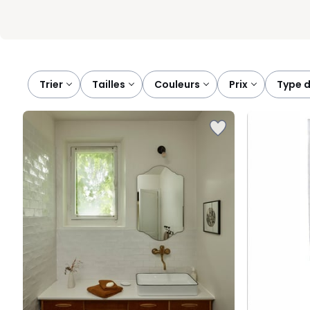
Trier
tailles
couleurs
prix
type 