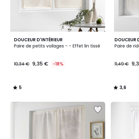
5
4
3,6
DOUCEUR D'INTÉRIEUR
DOUCEUR D
/
Couleurs
/ 5
Paire de petits voilages - - Effet lin tissé
5
9,35 €
9,
10,34 €
-18%
11,49 €
5
3,6
/
/
5
5