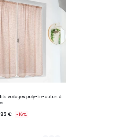
tits voilages poly-lin-coton à
es
,95 €
-16%