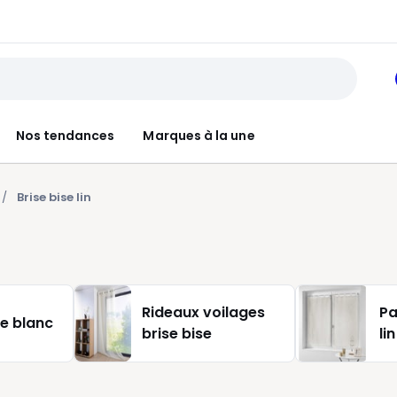
Nos tendances
Marques à la une
Brise bise lin
Rideaux voilages
Pa
se blanc
brise bise
lin