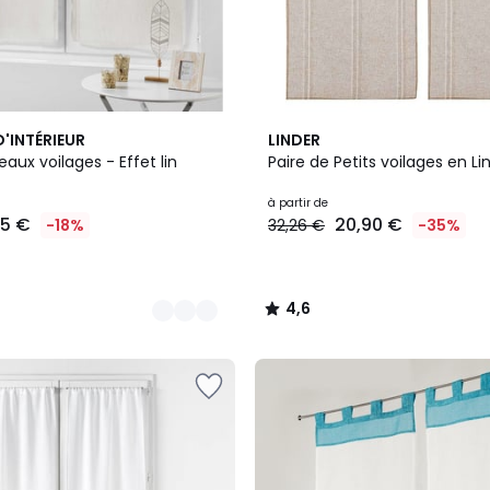
2
4,6
'INTÉRIEUR
LINDER
Couleurs
/ 5
Paire de rideaux voilages - Effet lin
Paire de Petits voilages en Li
à partir de
35 €
20,90 €
-18%
32,26 €
-35%
4,6
/
5