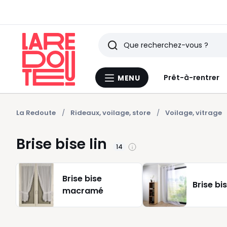
Rechercher
Derniers
Prêt-à-rentrer
MENU
Menu
articles
La
Redoute
vus
La Redoute
Rideaux, voilage, store
Voilage, vitrage
Brise bise lin
14
Brise bise
Brise bi
macramé