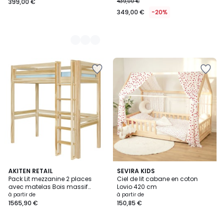
399,00 €
439,00 €
349,00 €
-20%
2
AKITEN RETAIL
SEVIRA KIDS
Pack Lit mezzanine 2 places
Ciel de lit cabane en coton
Couleurs
avec matelas Bois massif
Lovio 420 cm
DORSE
à partir de
à partir de
1565,90 €
150,85 €