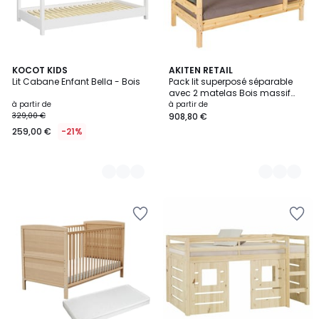
2
KOCOT KIDS
3
AKITEN RETAIL
Lit Cabane Enfant Bella - Bois
Pack lit superposé séparable
Couleurs
Couleurs
avec 2 matelas Bois massif
AARON
à partir de
à partir de
329,00 €
908,80 €
259,00 €
-21%