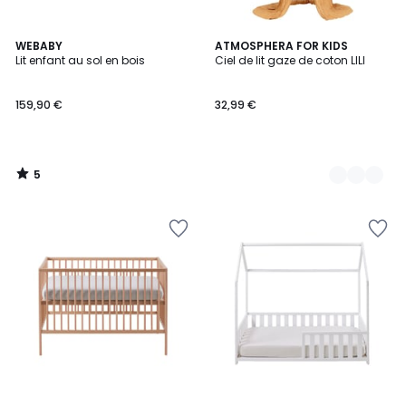
5
WEBABY
4
ATMOSPHERA FOR KIDS
/
Lit enfant au sol en bois
Ciel de lit gaze de coton LILI
Couleurs
5
159,90 €
32,99 €
5
/
5