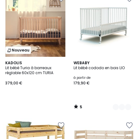
Nouveau
5
KADOLIS
2
WEBABY
/
Lit bébé Turia à barreaux
Lit bébé cododo en bois LIO
Couleurs
5
réglable 60x120 cm TURIA
à partir de
379,00 €
179,90 €
5
/
5