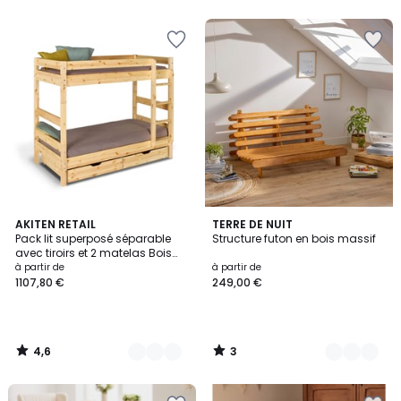
4,6
3
2
AKITEN RETAIL
4
TERRE DE NUIT
/ 5
/
Pack lit superposé séparable
Structure futon en bois massif
Couleurs
Couleurs
5
avec tiroirs et 2 matelas Bois
massif AARON
à partir de
à partir de
1107,80 €
249,00 €
4,6
3
/
/
5
5