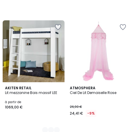
3
AKITEN RETAIL
ATMOSPHERA
Lit mezzanine Bois massif LEE
Ciel De Lit Demoiselle Rose
Couleurs
à partir de
1069,00 €
26,90 €
24,41 €
-9%