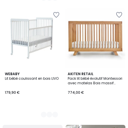
2
WEBABY
AKITEN RETAIL
Lit bébé coulissant en bois LIVO
Pack lit bébé évolutif Montessori
Couleurs
avec matelas Bois massif
KYOTO
179,90 €
774,00 €