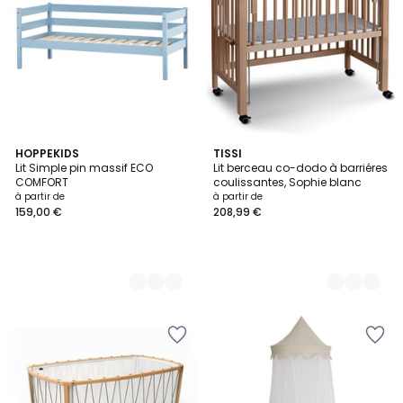
6
HOPPEKIDS
2
TISSI
Lit Simple pin massif ECO
Lit berceau co-dodo à barriéres
Couleurs
Couleurs
COMFORT
coulissantes, Sophie blanc
à partir de
à partir de
159,00 €
208,99 €