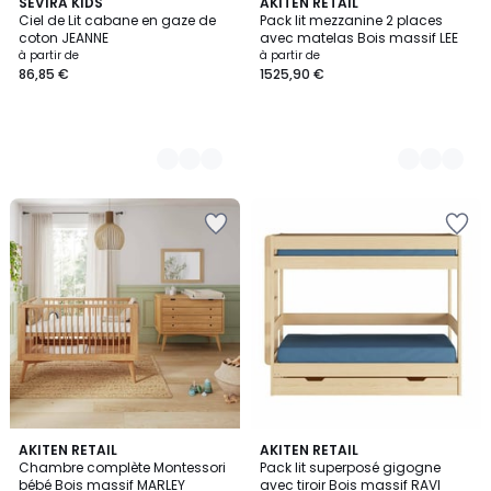
11
SEVIRA KIDS
3
AKITEN RETAIL
Ciel de Lit cabane en gaze de
Pack lit mezzanine 2 places
Couleurs
Couleurs
coton JEANNE
avec matelas Bois massif LEE
à partir de
à partir de
86,85 €
1525,90 €
AKITEN RETAIL
2
AKITEN RETAIL
Chambre complète Montessori
Pack lit superposé gigogne
Couleurs
bébé Bois massif MARLEY
avec tiroir Bois massif RAVI