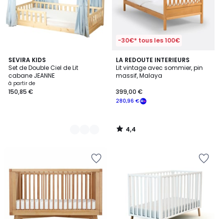
-30€* tous les 100€
4,4
10
SEVIRA KIDS
LA REDOUTE INTERIEURS
/ 5
Set de Double Ciel de Lit
Lit vintage avec sommier, pin
Couleurs
cabane JEANNE
massif, Malaya
à partir de
150,85 €
399,00 €
280,96 €
4,4
/
5