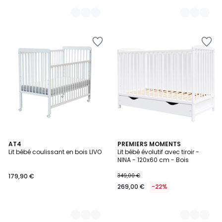
2
AT4
2
PREMIERS MOMENTS
Lit bébé coulissant en bois LIVO
Lit bébé évolutif avec tiroir -
Couleurs
Couleurs
NINA - 120x60 cm - Bois
179,90 €
349,00 €
269,00 €
-22%