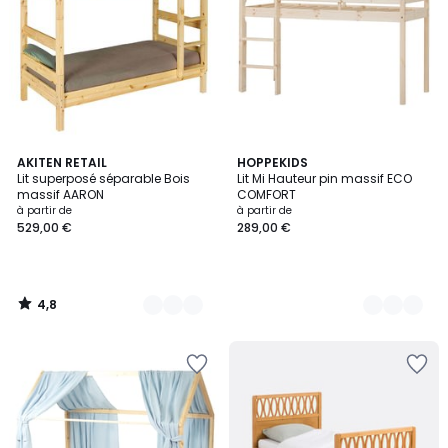
4,8
3
AKITEN RETAIL
4
HOPPEKIDS
/ 5
Lit superposé séparable Bois
Lit Mi Hauteur pin massif ECO
Couleurs
Couleurs
massif AARON
COMFORT
à partir de
à partir de
529,00 €
289,00 €
4,8
/
5