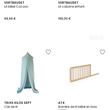
VERTBAUDET
2
VERTBAUDET
Lit bébé Cocoon
Lit cabane enfant
Couleurs
99,99 €
199,00 €
5
4
TROIS KILOS SEPT
2
AT4
/
Ciel de lit
Barrière de lit bébé en bois
Couleurs
Couleurs