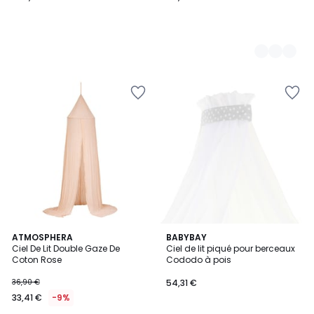
ATMOSPHERA
BABYBAY
Ciel De Lit Double Gaze De
Ciel de lit piqué pour berceaux
Coton Rose
Cododo à pois
36,90 €
54,31 €
33,41 €
-9%