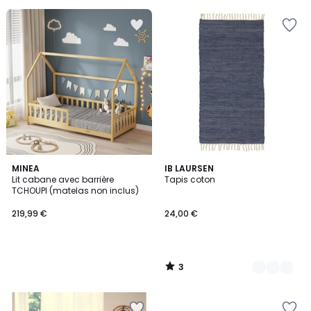
3
MINEA
9
IB LAURSEN
/
Lit cabane avec barrière
Tapis coton
Couleurs
5
TCHOUPI (matelas non inclus)
219,99 €
24,00 €
3
/
5