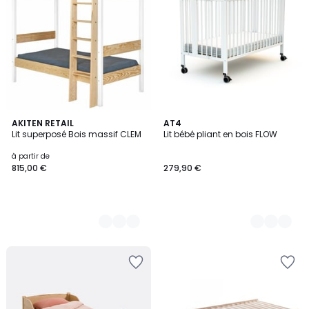
3
AKITEN RETAIL
2
AT4
Lit superposé Bois massif CLEM
Lit bébé pliant en bois FLOW
Couleurs
Couleurs
à partir de
815,00 €
279,90 €