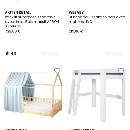
4,5
2
AKITEN RETAIL
2
WEBABY
/ 5
Pack lit superposé séparable
Lit bébé coulissant en bois avec
Couleurs
Couleurs
avec tiroirs Bois massif AARON
matelas LIVO
à partir de
728,00 €
219,80 €
4,5
/
5