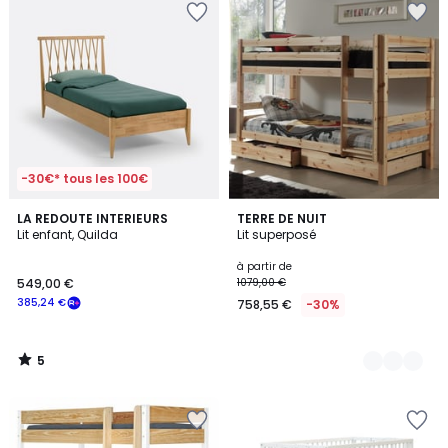
-30€* tous les 100€
5
LA REDOUTE INTERIEURS
2
TERRE DE NUIT
/
Lit enfant, Quilda
Lit superposé
Couleurs
5
à partir de
549,00 €
1079,00 €
385,24 €
758,55 €
-30%
5
/
5