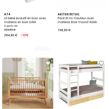
3
AT4
AKITEN RETAIL
Lit bébé évolutif en bois avec
Pack lit mi-hauteur avec
Couleurs
matelas en bois LUNA
matelas Bois massif ALMA
à partir de
329,80 €
738,90 €
294,80 €
-10%