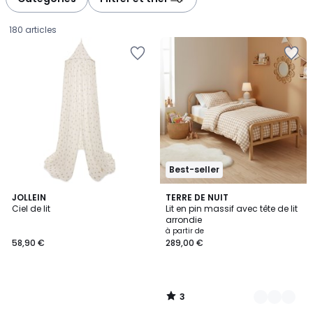
gauche
droite
180 articles
Best-seller
3
JOLLEIN
2
TERRE DE NUIT
/
Ciel de lit
Lit en pin massif avec tête de lit
Couleurs
5
arrondie
58,90
à partir de
58,90 €
289,00 €
€.
3
/
5