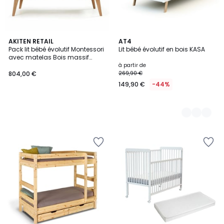
AKITEN RETAIL
3
AT4
Pack lit bébé évolutif Montessori
Lit bébé évolutif en bois KASA
Couleurs
avec matelas Bois massif
MARLEY
à partir de
804,00 €
269,90 €
149,90 €
-44%