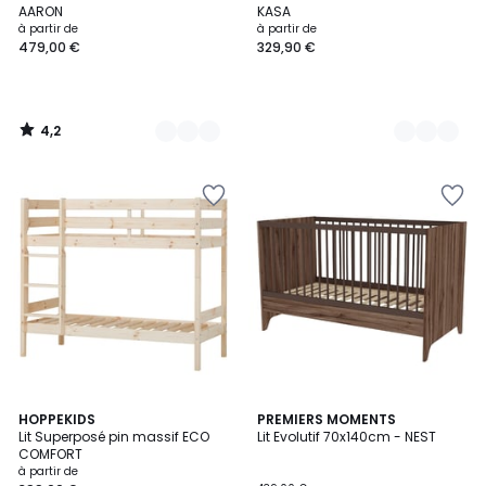
Couleurs
Couleurs
AARON
KASA
à partir de
à partir de
479,00 €
329,90 €
4,2
/
5
4
HOPPEKIDS
PREMIERS MOMENTS
Lit Superposé pin massif ECO
Lit Evolutif 70x140cm - NEST
Couleurs
COMFORT
à partir de