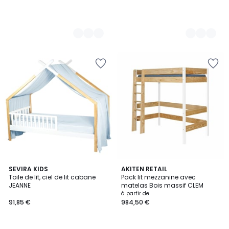
9
SEVIRA KIDS
3
AKITEN RETAIL
Toile de lit, ciel de lit cabane
Pack lit mezzanine avec
Couleurs
Couleurs
JEANNE
matelas Bois massif CLEM
à partir de
91,85 €
984,50 €