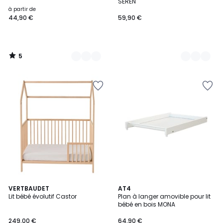
5
SEREN
à partir de
44,90 €
59,90 €
5
/
5
VERTBAUDET
2
AT4
Lit bébé évolutif Castor
Plan à langer amovible pour lit
Couleurs
bébé en bois MONA
249,00 €
64,90 €