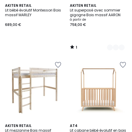
1
AKITEN RETAIL
4
AKITEN RETAIL
/
Lit bébé évolutif Montessori Bois
Lit superposé avec sommier
Couleurs
5
massif MARLEY
gigogne Bois massif AARON
à partir de
689,00 €
758,00 €
1
/
5
4,2
2
AKITEN RETAIL
3
AT4
/ 5
Lit mezzanine Bois massif
Lit cabane bébé évolutif en bois