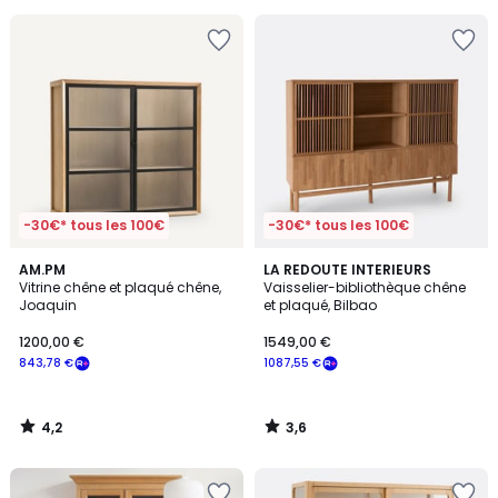
pour
payer
à
la
place
630,56
€.
-30€* tous les 100€
-30€* tous les 100€
4,2
3,6
AM.PM
LA REDOUTE INTERIEURS
/ 5
/ 5
Vitrine chêne et plaqué chêne,
Vaisselier-bibliothèque chêne
Joaquin
et plaqué, Bilbao
1200,00 €
1549,00 €
843,78 €
1087,55 €
4,2
3,6
/
/
5
5