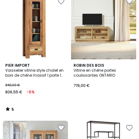
5
PIER IMPORT
ROBIN DES BOIS
/
Vaisselier vitrine style chalet en
Vitrine en chêne portes
5
bois de chêne massif 1 porte 1
coulissantes ONTARIO
tiroir 59x180cm FJORD
849,00 €
719,00 €
806,55 €
-5%
5
/
5