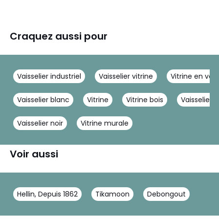
Craquez aussi pour
Vaisselier industriel
Vaisselier vitrine
Vitrine en ver
Vaisselier blanc
Vitrine
Vitrine bois
Vaisselier 
Vaisselier noir
Vitrine murale
Voir aussi
Hellin, Depuis 1862
Tikamoon
Debongout