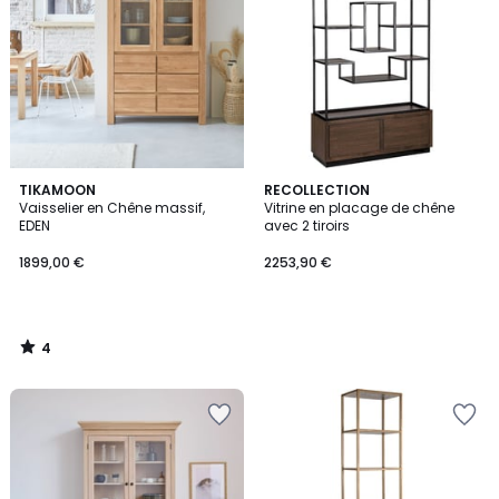
4
TIKAMOON
RECOLLECTION
/
Vaisselier en Chêne massif,
Vitrine en placage de chêne
5
EDEN
avec 2 tiroirs
1899,00 €
2253,90 €
4
/
5