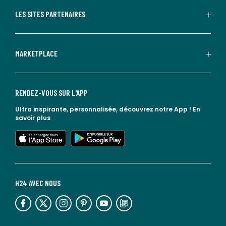
LES SITES PARTENAIRES
MARKETPLACE
RENDEZ-VOUS SUR L'APP
Ultra inspirante, personnalisée, découvrez notre App !
En
savoir plus
lien vers l'app store
lien vers google play
H24 AVEC NOUS
lien vers l'espace réseaux sociaux
lien vers l'espace réseaux sociaux
lien vers l'espace réseaux sociaux
lien vers l'espace réseaux sociaux
lien vers l'espace réseaux sociaux
lien vers le blog la redoute