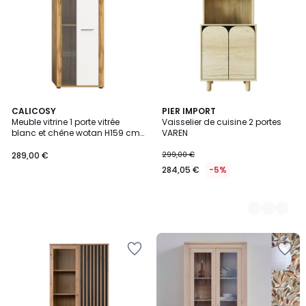
CALICOSY
4
PIER IMPORT
Meuble vitrine 1 porte vitrée
Vaisselier de cuisine 2 portes
Couleurs
blanc et chêne wotan H159 cm
VAREN
- AOSTA
289,00 €
299,00 €
284,05 €
-5%