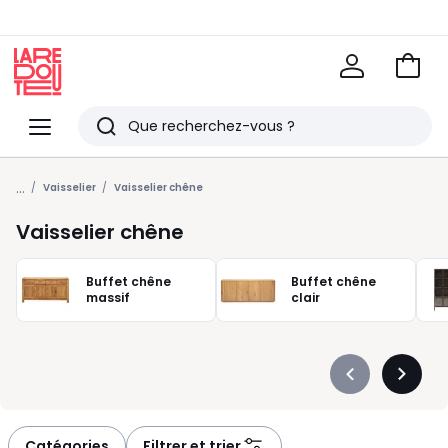
Voir
mon
La
panie
Redoute
Menu
Rechercher
Derniers
...
articles
Vaisselier
Vaisselier chêne
vus
Vaisselier chêne
Buffet chêne
Buffet chêne
massif
clair
Précédent
Suivan
-
-
défiler
défiler
à
à
Catégories
Filtrer et trier