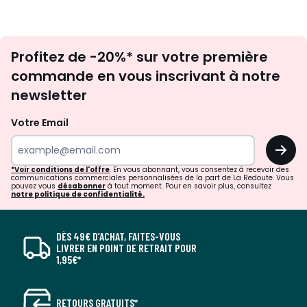
Inscription
Profitez de -20%* sur votre première
newsletter
commande en vous inscrivant à notre
newsletter
Votre Email
OK
*Voir conditions de l'offre
. En vous abonnant, vous consentez à recevoir des
communications commerciales personnalisées de la part de La Redoute. Vous
pouvez vous
désabonner
à tout moment. Pour en savoir plus, consultez
notre politique de confidentialité.
DÈS 49€ D’ACHAT, FAITES-VOUS
LIVRER EN POINT DE RETRAIT POUR
1,95€*
RETOURS GRATUITS*