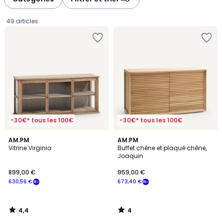
gauche
droite
49 articles
-30€* tous les 100€
-30€* tous les 100€
4,4
4
AM.PM
AM.PM
/ 5
/
Vitrine Virginia
Buffet chêne et plaqué chêne,
5
Joaquin
899,00
899,00 €
959,00 €
€
630,56 €
673,40 €
souscrivez
à
notre
4,4
4
programme
/
/
5
5