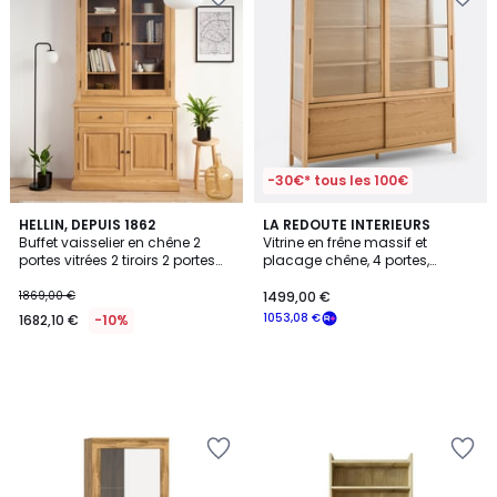
-30€* tous les 100€
HELLIN, DEPUIS 1862
LA REDOUTE INTERIEURS
Buffet vaisselier en chêne 2
Vitrine en frêne massif et
portes vitrées 2 tiroirs 2 portes
placage chêne, 4 portes,
bois - VICTORIA
hauteur 180 cm, Tress
1869,00 €
1499,00 €
1053,08 €
1682,10 €
-10%