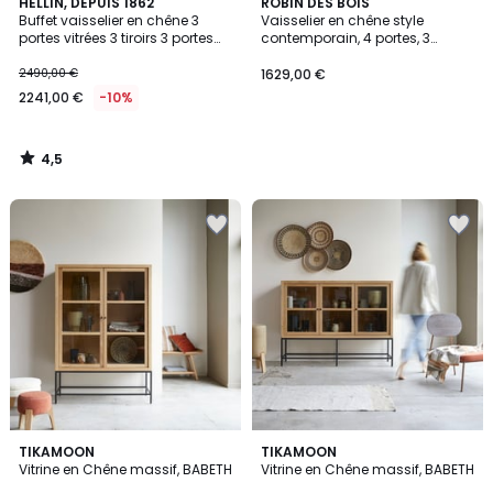
4,5
HELLIN, DEPUIS 1862
ROBIN DES BOIS
/ 5
Buffet vaisselier en chêne 3
Vaisselier en chêne style
portes vitrées 3 tiroirs 3 portes
contemporain, 4 portes, 3
bois - VICTORIA
étagères MONTANA
2490,00 €
1629,00 €
2241,00 €
-10%
4,5
/
5
TIKAMOON
TIKAMOON
Vitrine en Chêne massif, BABETH
Vitrine en Chêne massif, BABETH