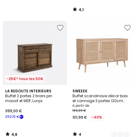
4,1
/
5
-25€* tous les 50€
4,6
4
LA REDOUTE INTERIEURS
5
SWEEEK
/ 5
/
Buffet 2 portes 2 tiroirs pin
Buffet scandinave décor bois
Couleurs
5
massif et MDF, Lunja
et cannage 3 portes 120cm
BOHÈME
à partir de
399,00 €
169,99 €
202,10 €
101,99 €
-40%
4,6
4
/
/