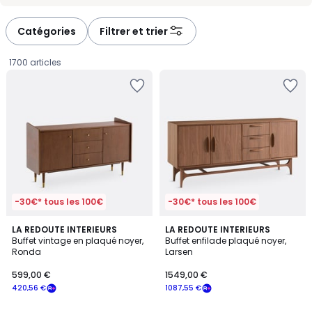
-
-
défiler
défiler
à
à
Catégories
Filtrer et trier
gauche
droite
1700 articles
-30€* tous les 100€
-30€* tous les 100€
4,1
4
LA REDOUTE INTERIEURS
LA REDOUTE INTERIEURS
/ 5
/
Buffet vintage en plaqué noyer,
Buffet enfilade plaqué noyer,
5
Ronda
Larsen
599,00
599,00 €
1549,00 €
€
420,56 €
1087,55 €
souscrivez
à