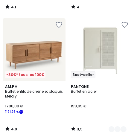
notre
4,1
4
programme
/
/
5
5
pour
payer
à
la
place
420,56
€.
-30€* tous les 100€
Best-seller
4,9
3,5
AM.PM
8
PANTONE
/ 5
/ 5
Buffet enfilade chêne et plaqué,
Buffet en acier
Couleurs
Melaly
1700,00 €
199,99 €
1191,26 €
4,9
3,5
/
/