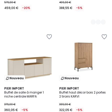
579,00 €
409,00 €
459,00 €
-20%
388,55 €
-5%
Nouveau
Nouveau
PIER IMPORT
PIER IMPORT
Buffet de salle à manger 1
Buffet haut décor bois 2 portes
niche centrale MARFA
2 tiroirs KARVI
379,00 €
339,00 €
360,05 €
-5%
322,05 €
-5%