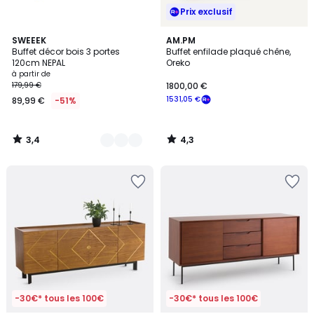
Prix exclusif
3,4
4,3
2
SWEEEK
AM.PM
/ 5
/ 5
Buffet décor bois 3 portes
Buffet enfilade plaqué chêne,
Couleurs
120cm NEPAL
Oreko
à partir de
179,99 €
1800,00 €
1531,05 €
89,99 €
-51%
3,4
4,3
/
/
5
5
-30€* tous les 100€
-30€* tous les 100€