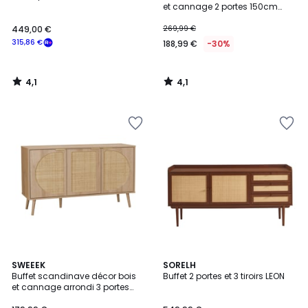
et cannage 2 portes 150cm
BOHÈME
449,00 €
269,99 €
315,86 €
188,99 €
-30%
4,1
4,1
/
/
5
5
4,4
SWEEEK
SORELH
/ 5
Buffet scandinave décor bois
Buffet 2 portes et 3 tiroirs LEON
et cannage arrondi 3 portes
120cm EVA