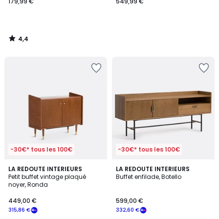
179,99 €
549,99 €
4,4
/
5
-30€* tous les 100€
-30€* tous les 100€
4,7
4
LA REDOUTE INTERIEURS
LA REDOUTE INTERIEURS
/ 5
/
Petit buffet vintage plaqué
Buffet enfilade, Botello
5
noyer, Ronda
449,00 €
599,00 €
315,86 €
332,60 €