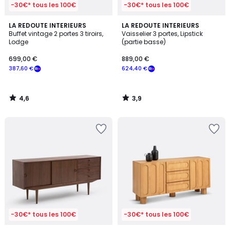
-30€* tous les 100€
-30€* tous les 100€
4,6
3,9
LA REDOUTE INTERIEURS
LA REDOUTE INTERIEURS
/ 5
/ 5
Buffet vintage 2 portes 3 tiroirs,
Vaisselier 3 portes, Lipstick
Lodge
(partie basse)
699,00 €
889,00 €
387,60 €
624,40 €
4,6
3,9
/
/
5
5
-30€* tous les 100€
-30€* tous les 100€