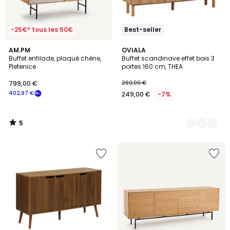
-25€* tous les 50€
Best-seller
5
AM.PM
2
OVIALA
/
Buffet enfilade, plaqué chêne,
Buffet scandinave effet bois 3
Couleurs
5
Pletenice
portes 160 cm, THEA
799,00 €
269,00 €
402,97 €
249,00 €
-7%
5
/
5