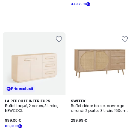
449,79 €
Prix exclusif
4,1
LA REDOUTE INTERIEURS
SWEEEK
/ 5
Buffet laqué, 2 portes, 3 tiroirs,
Buffet décor bois et cannage
NEWCOOL
arrondi 2 portes 3 tiroirs 150cm
EVA
899,00 €
299,99 €
810,18 €