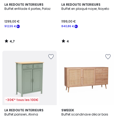
4,7
4
LA REDOUTE INTERIEURS
LA REDOUTE INTERIEURS
/ 5
/
Buffet enfilade 4 portes, Palaz
Buffet en plaqué noyer, Noyeto
5
1299,00 €
1199,00 €
912,55 €
840,86 €
4,7
4
/
/
5
5
-30€* tous les 100€
4,1
4,1
LA REDOUTE INTERIEURS
SWEEEK
/ 5
/ 5
Buffet parisien, Alvina
Buffet scandinave décor bois