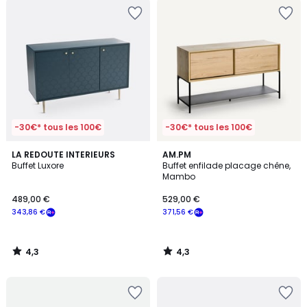
-30€* tous les 100€
-30€* tous les 100€
4,3
4,3
LA REDOUTE INTERIEURS
AM.PM
/ 5
/ 5
Buffet Luxore
Buffet enfilade placage chêne,
Mambo
489,00 €
529,00 €
343,86 €
371,56 €
4,3
4,3
/
/
5
5