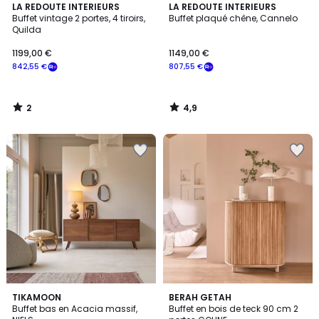
2
4,9
LA REDOUTE INTERIEURS
LA REDOUTE INTERIEURS
/
/ 5
Buffet vintage 2 portes, 4 tiroirs,
Buffet plaqué chêne, Cannelo
5
Quilda
1199,00 €
1149,00 €
842,55 €
807,55 €
2
4,9
/
/
5
5
TIKAMOON
BERAH GETAH
Buffet bas en Acacia massif,
Buffet en bois de teck 90 cm 2