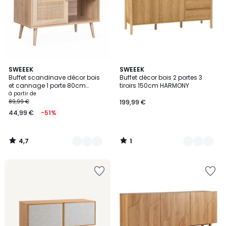
4,7
1
3
SWEEEK
2
SWEEEK
/ 5
/
Buffet scandinave décor bois
Buffet décor bois 2 portes 3
Couleurs
Couleurs
5
et cannage 1 porte 80cm
tiroirs 150cm HARMONY
BOHÈME
à partir de
89,99 €
199,99 €
44,99 €
-51%
4,7
1
/
/
5
5