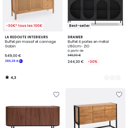
-30€* tous les 100€
Best-seller
4,3
LA REDOUTE INTERIEURS
3
DRAWER
/ 5
Buffet pin massif et cannage
Buffet 4 portes en métal
Couleurs
Gabin
L160cm- ZIO
à partir de
549,00 €
349,00 €
386,38 €
244,30 €
-30%
4,3
/
5