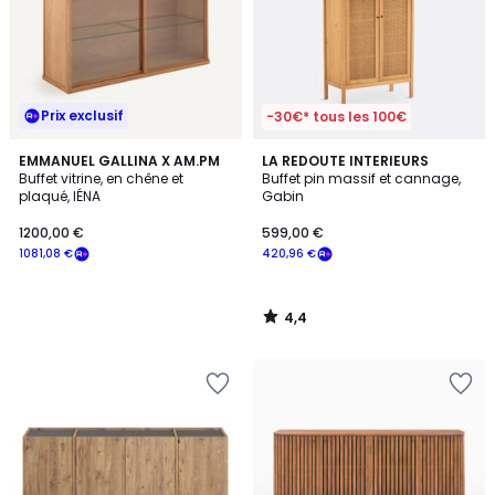
Prix exclusif
-30€* tous les 100€
4,4
EMMANUEL GALLINA X AM.PM
LA REDOUTE INTERIEURS
/ 5
Buffet vitrine, en chêne et
Buffet pin massif et cannage,
plaqué, IÉNA
Gabin
1200,00 €
599,00 €
1081,08 €
420,96 €
4,4
/
5