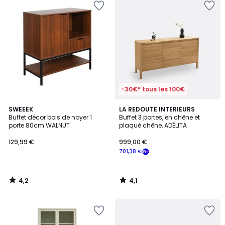
-30€* tous les 100€
4,2
4,1
SWEEEK
LA REDOUTE INTERIEURS
/ 5
/ 5
Buffet décor bois de noyer 1
Buffet 3 portes, en chêne et
porte 80cm WALNUT
plaqué chêne, ADÉLITA
129,99 €
999,00 €
701,38 €
4,2
4,1
/
/
5
5