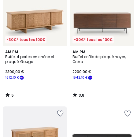
-30€* tous les 100€
-30€* tous les 100€
5
3,8
AM.PM
AM.PM
/
/ 5
Buffet 4 portes en chêne et
Buffet enfilade plaqué noyer,
5
plaqué, Gouge
Oreko
2300,00 €
2200,00 €
1612,10 €
1542,10 €
5
3,8
/
/
5
5