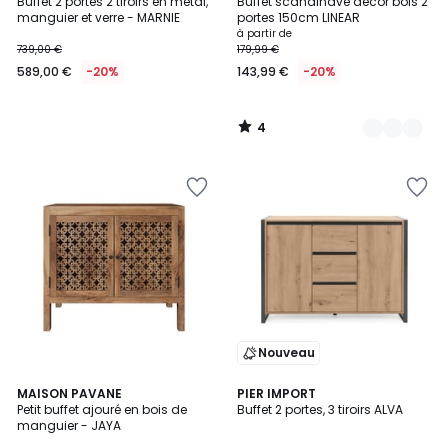
/
Buffet 2 portes 2 tiroirs en métal,
Buffet scandinave décor bois 2
Couleurs
5
manguier et verre - MARNIE
portes 150cm LINEAR
à partir de
739,00 €
179,99 €
589,00 €
-20%
143,99 €
-20%
4
/
5
Nouveau
MAISON PAVANE
2
PIER IMPORT
Petit buffet ajouré en bois de
Buffet 2 portes, 3 tiroirs ALVA
Couleurs
manguier - JAYA