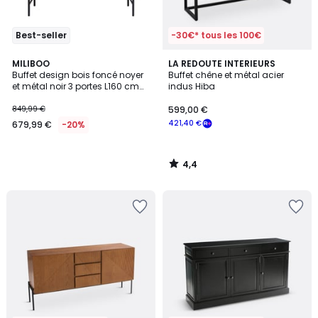
Best-seller
-30€* tous les 100€
4,4
MILIBOO
LA REDOUTE INTERIEURS
/ 5
Buffet design bois foncé noyer
Buffet chêne et métal acier
et métal noir 3 portes L160 cm
indus Hiba
SKYE
849,99 €
599,00 €
421,40 €
679,99 €
-20%
4,4
/
5