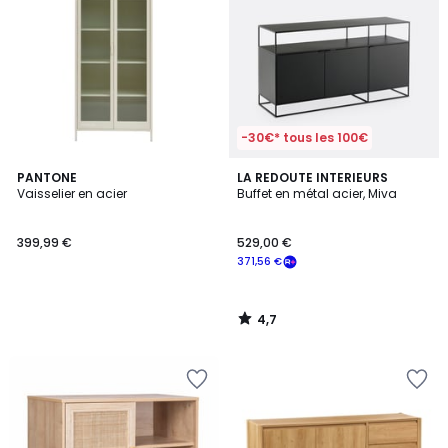
-30€* tous les 100€
4,7
PANTONE
LA REDOUTE INTERIEURS
/ 5
Vaisselier en acier
Buffet en métal acier, Miva
399,99 €
529,00 €
371,56 €
4,7
/
5