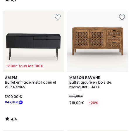
/
5
-30€* tous les 100€
4,4
AM.PM
MAISON PAVANE
/ 5
Buffet enfilade métal acier et
Buffet ajouré en bois de
cuir, Réalto
manguier - JAYA
1200,00 €
899,00 €
842,10 €
719,00 €
-20%
4,4
/
5