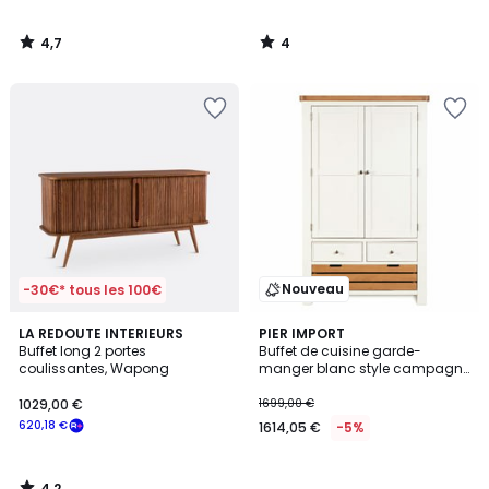
4,7
4
/
/
5
5
Nouveau
-30€* tous les 100€
4,2
LA REDOUTE INTERIEURS
PIER IMPORT
/ 5
Buffet long 2 portes
Buffet de cuisine garde-
coulissantes, Wapong
manger blanc style campagne
chic VELIA
1029,00 €
1699,00 €
620,18 €
1614,05 €
-5%
4,2