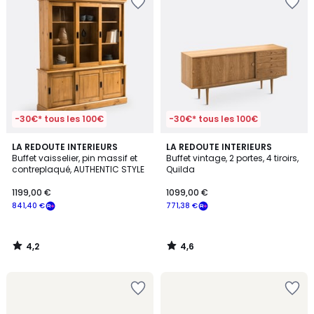
-30€* tous les 100€
-30€* tous les 100€
4,2
4,6
LA REDOUTE INTERIEURS
LA REDOUTE INTERIEURS
/ 5
/ 5
Buffet vaisselier, pin massif et
Buffet vintage, 2 portes, 4 tiroirs,
contreplaqué, AUTHENTIC STYLE
Quilda
1199,00 €
1099,00 €
841,40 €
771,38 €
4,2
4,6
/
/
5
5