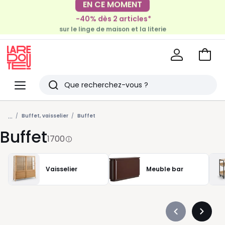
-40% dès 2 articles*
EN CE MOMENT
sur le linge de maison et la literie
-30€ tous les 100€*
sur le meuble & la déco
Voir
mon
La
panie
Redoute
Menu
Rechercher
Derniers
...
articles
Buffet, vaisselier
Buffet
Buffet
vus
1700
Vaisselier
Meuble bar
Précédent
Suivan