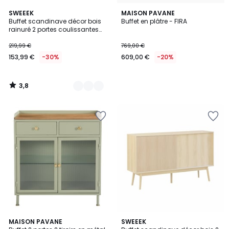
3,8
2
SWEEEK
MAISON PAVANE
/ 5
Buffet scandinave décor bois
Buffet en plâtre - FIRA
Couleurs
rainuré 2 portes coulissantes
140cm MADERE
219,99 €
769,00 €
153,99 €
-30%
609,00 €
-20%
3,8
/
5
4
MAISON PAVANE
2
SWEEEK