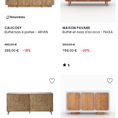
Nouveau
5
CALICOSY
MAISON PAVANE
/
Buffet bas 4 portes - ARVEN
Buffet en bois d'acacia - PAOLA
5
489,00 €
969,00 €
399,00 €
-18%
769,00 €
-20%
5
/
5