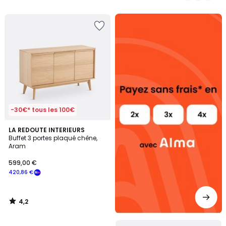
5
5
Alma
payez
sans
frais
-30€* tous les 100€
4,2
LA REDOUTE INTERIEURS
/ 5
Buffet 3 portes plaqué chêne,
Aram
599,00 €
420,86 €
4,2
/
5