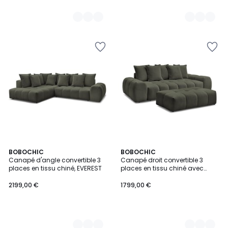
9
BOBOCHIC
9
BOBOCHIC
Canapé d'angle convertible 3
Canapé droit convertible 3
Couleurs
Couleurs
places en tissu chiné, EVEREST
places en tissu chiné avec
pouf, EVEREST
2199,00 €
1799,00 €