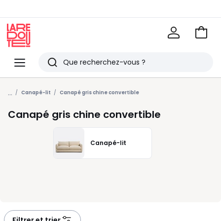
Voir
mon
La
panie
Redoute
Menu
Rechercher
Derniers
...
articles
Canapé-lit
Canapé gris chine convertible
vus
Canapé gris chine convertible
Canapé-lit
Filtrer et trier