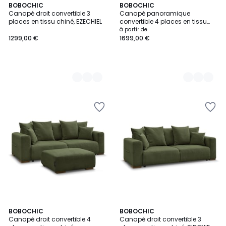
7
BOBOCHIC
6
BOBOCHIC
Canapé droit convertible 3
Canapé panoramique
Couleurs
Couleurs
places en tissu chiné, EZECHIEL
convertible 4 places en tissu
chiné, SIDONIE
à partir de
1299,00 €
1699,00 €
6
BOBOCHIC
6
BOBOCHIC
Canapé droit convertible 4
Canapé droit convertible 3
Couleurs
Couleurs