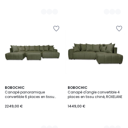
8
BOBOCHIC
8
BOBOCHIC
Canapé panoramique
Canapé d'angle convertible 4
Couleurs
Couleurs
convertible 6 places en tissu
places en tissu chiné, ROXELANE
chiné avec pouf, ROXELANE
2249,00 €
1449,00 €