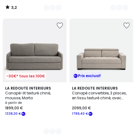
3,2
/
5
Prix exclusif
-30€* tous les 100€
3
LA REDOUTE INTERIEURS
LA REDOUTE INTERIEURS
Canapé-lit texturé chiné,
Canapé convertible, 3 places,
Couleurs
mousse, Marta
en tissu texturé chiné, avec
têtières, PAO
à partir de
1899,00 €
2099,00 €
1338,30 €
1789,40 €