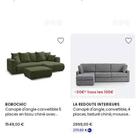
-30€* tous les 100€
6
BOBOCHIC
3
LA REDOUTE INTERIEURS
Canapé d'angle convertible 5
Canapé d'angle, convertible, 4
Couleurs
Couleurs
places en tissu chiné avec
places, texturé chiné, mousse
pouf, SIDONIE
Premium HR, TIMOR
1549,00 €
2999,00 €
2111,90 €