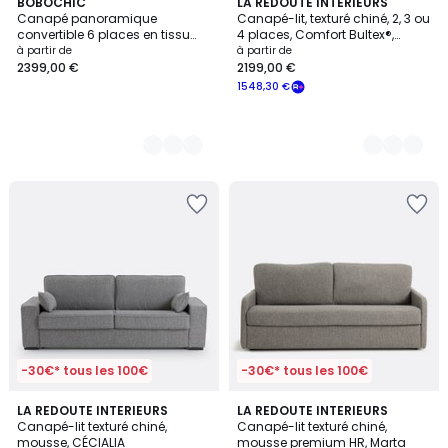
9
BOBOCHIC
3
LA REDOUTE INTERIEURS
Canapé panoramique
Canapé-lit, texturé chiné, 2, 3 ou
Couleurs
Couleurs
convertible 6 places en tissu
4 places, Comfort Bultex®,
chiné avec pouf, VOLTAIRE
Marta
à partir de
à partir de
2399,00 €
2199,00 €
1548,30 €
-30€* tous les 100€
-30€* tous les 100€
1
2
LA REDOUTE INTERIEURS
3
LA REDOUTE INTERIEURS
/
Canapé-lit texturé chiné,
Canapé-lit texturé chiné,
Couleurs
Couleurs
5
mousse, CÉCIALIA
mousse premium HR, Marta