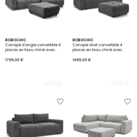
2
BOBOCHIC
2
BOBOCHIC
Canapé d'angle convertible 4
Canapé droit convertible 4
Couleurs
Couleurs
places en tissu chiné avec
places en tissu chiné avec
pouf, ARSENE
pouf, ARSENE
1799,00 €
1499,00 €