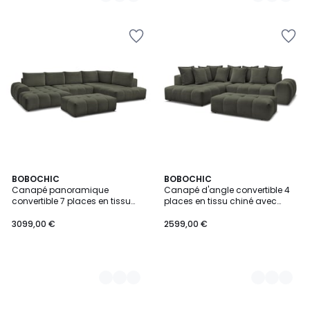
9
BOBOCHIC
9
BOBOCHIC
Canapé panoramique
Canapé d'angle convertible 4
Couleurs
Couleurs
convertible 7 places en tissu
places en tissu chiné avec
chiné avec pouf, EVEREST
pouf, EVEREST
3099,00 €
2599,00 €