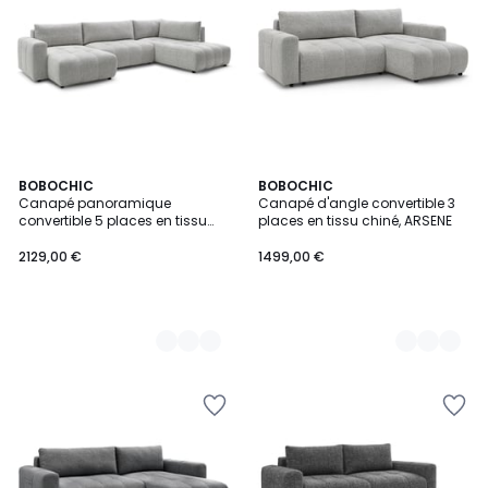
2
BOBOCHIC
2
BOBOCHIC
Canapé panoramique
Canapé d'angle convertible 3
Couleurs
Couleurs
convertible 5 places en tissu
places en tissu chiné, ARSENE
chiné, ARSENE
2129,00 €
1499,00 €