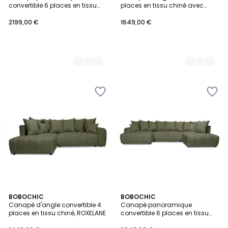
Couleurs
Couleurs
convertible 6 places en tissu
places en tissu chiné avec
chiné, VOLTAIRE
pouf, ROXELANE
2199,00 €
1649,00 €
8
BOBOCHIC
8
BOBOCHIC
Canapé d'angle convertible 4
Canapé panoramique
Couleurs
Couleurs
places en tissu chiné, ROXELANE
convertible 6 places en tissu
chiné, ROXELANE