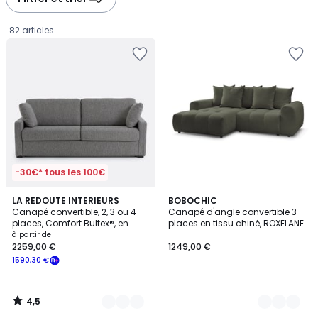
82 articles
-30€* tous les 100€
4,5
3
LA REDOUTE INTERIEURS
9
BOBOCHIC
/ 5
Canapé convertible, 2, 3 ou 4
Canapé d'angle convertible 3
Couleurs
Couleurs
places, Comfort Bultex®, en
places en tissu chiné, ROXELANE
Prix
texturé chiné, TIMOR
à partir de
2259,00 €
1249,00 €
à
1590,30 €
partir
de
2259,00
4,5
€
/
5