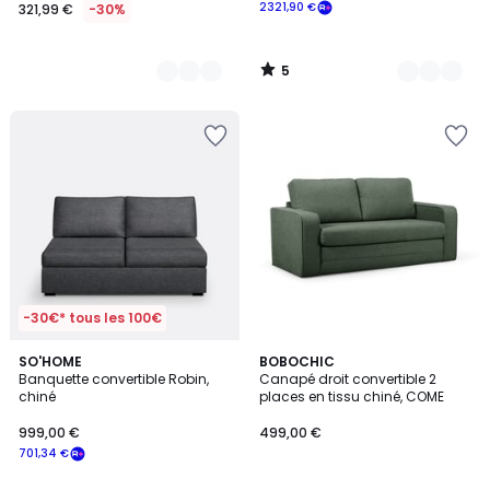
2321,90 €
321,99 €
-30%
5
/
5
-30€* tous les 100€
3,2
5
SO'HOME
5
BOBOCHIC
/ 5
Banquette convertible Robin,
Canapé droit convertible 2
Couleurs
Couleurs
chiné
places en tissu chiné, COME
999,00 €
499,00 €
701,34 €