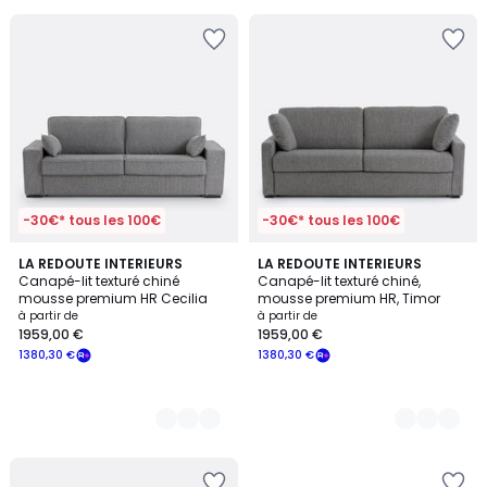
souscrivez
à
notre
programme
pour
payer
à
la
place
1590,30
€.
-30€* tous les 100€
-30€* tous les 100€
2
LA REDOUTE INTERIEURS
3
LA REDOUTE INTERIEURS
Canapé-lit texturé chiné
Canapé-lit texturé chiné,
Couleurs
Couleurs
mousse premium HR Cecilia
mousse premium HR, Timor
à partir de
à partir de
1959,00 €
1959,00 €
1380,30 €
1380,30 €