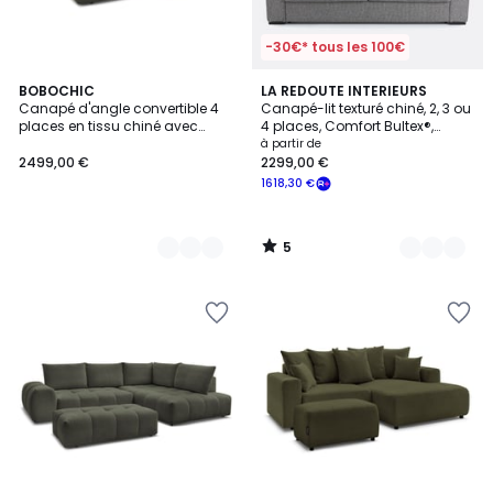
-30€* tous les 100€
5
9
BOBOCHIC
2
LA REDOUTE INTERIEURS
/
Canapé d'angle convertible 4
Canapé-lit texturé chiné, 2, 3 ou
Couleurs
Couleurs
5
places en tissu chiné avec
4 places, Comfort Bultex®,
pouf, EVEREST
CÉCILIA
à partir de
2499,00 €
2299,00 €
1618,30 €
5
/
5