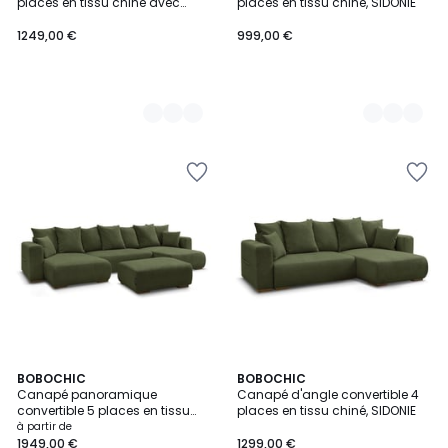
places en tissu chiné avec
places en tissu chiné, SIDONIE
pouf, SIDONIE
1249,00 €
999,00 €
6
BOBOCHIC
6
BOBOCHIC
Canapé panoramique
Canapé d'angle convertible 4
Couleurs
Couleurs
convertible 5 places en tissu
places en tissu chiné, SIDONIE
chiné avec pouf, SIDONIE
à partir de
1949,00 €
1299,00 €