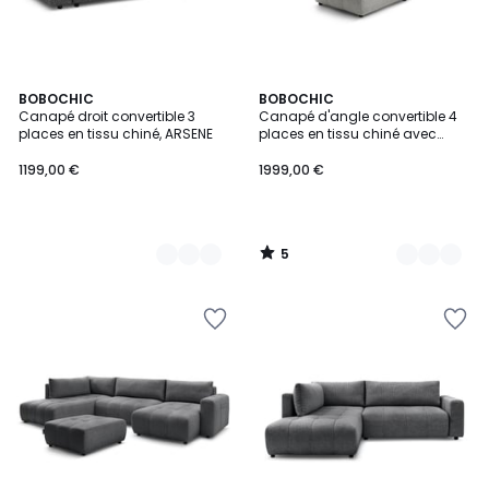
5
2
BOBOCHIC
2
BOBOCHIC
/
Canapé droit convertible 3
Canapé d'angle convertible 4
Couleurs
Couleurs
5
places en tissu chiné, ARSENE
places en tissu chiné avec
pouf, ARSENE
1199,00 €
1999,00 €
5
/
5