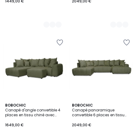
1449,00 €
2049,00 €
8
BOBOCHIC
8
BOBOCHIC
Canapé d'angle convertible 4
Canapé panoramique
Couleurs
Couleurs
places en tissu chiné avec
convertible 6 places en tissu
pouf, ROXELANE
chiné, ROXELANE
1649,00 €
2049,00 €