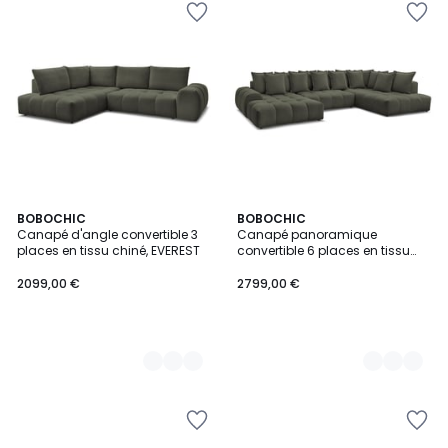
9
BOBOCHIC
9
BOBOCHIC
Canapé d'angle convertible 3
Canapé panoramique
Couleurs
Couleurs
places en tissu chiné, EVEREST
convertible 6 places en tissu
chiné, EVEREST
2099,00 €
2799,00 €