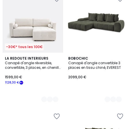
-30€* tous les 100€
3
LA REDOUTE INTERIEURS
9
BOBOCHIC
Canapé d'angle réversible,
Canapé d'angle convertible 3
Couleurs
Couleurs
convertible, 3 places, en chenille
places en tissu chiné, EVEREST
chinée, MASI
1599,00 €
2099,00 €
1128,30 €