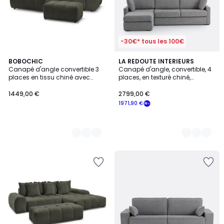
-30€* tous les 100€
9
BOBOCHIC
3
LA REDOUTE INTERIEURS
Canapé d'angle convertible 3
Canapé d'angle, convertible, 4
Couleurs
Couleurs
places en tissu chiné avec
places, en texturé chiné,
pouf, ROXELANE
mousse, TIMOR
1449,00 €
2799,00 €
1971,90 €