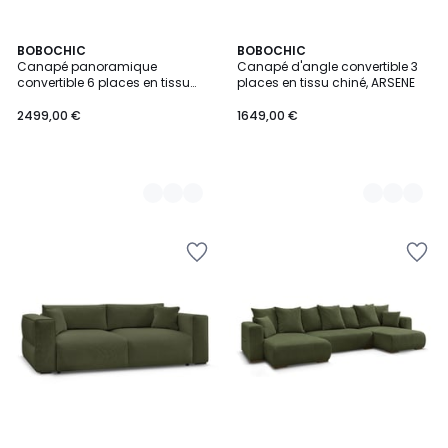
2
BOBOCHIC
2
BOBOCHIC
Canapé panoramique
Canapé d'angle convertible 3
Couleurs
Couleurs
convertible 6 places en tissu
places en tissu chiné, ARSENE
chiné avec pouf, ARSENE
2499,00 €
1649,00 €