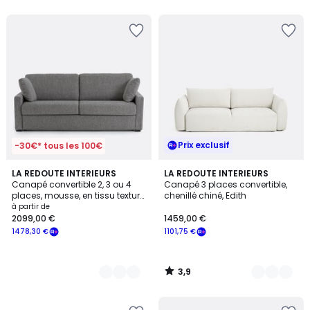
Prix exclusif
-30€* tous les 100€
3,9
3
LA REDOUTE INTERIEURS
4
LA REDOUTE INTERIEURS
/ 5
Canapé convertible 2, 3 ou 4
Canapé 3 places convertible,
Couleurs
Couleurs
places, mousse, en tissu texturé
chenillé chiné, Edith
chiné, TIMOR
à partir de
2099,00 €
1459,00 €
1478,30 €
1101,75 €
3,9
/
5