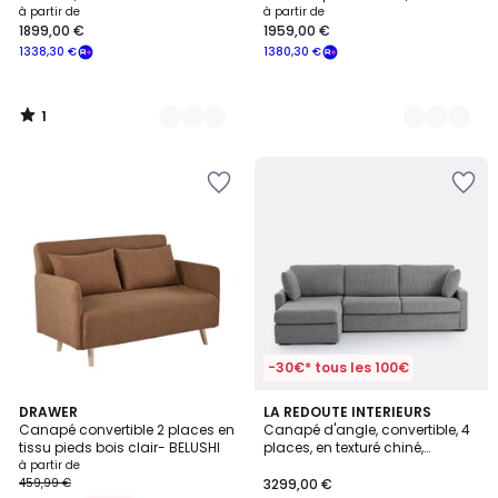
à partir de
à partir de
1899,00 €
1959,00 €
1338,30 €
1380,30 €
1
/
5
-30€* tous les 100€
5
3
DRAWER
3
LA REDOUTE INTERIEURS
/
Canapé convertible 2 places en
Canapé d'angle, convertible, 4
Couleurs
Couleurs
5
tissu pieds bois clair- BELUSHI
places, en texturé chiné,
Comfort Bultex®, TIMOR
à partir de
459,99 €
3299,00 €