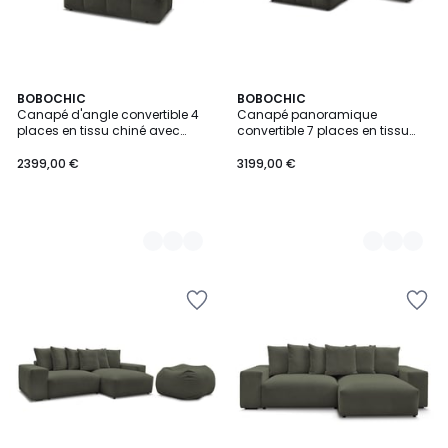
9
BOBOCHIC
9
BOBOCHIC
Canapé d'angle convertible 4
Canapé panoramique
Couleurs
Couleurs
places en tissu chiné avec
convertible 7 places en tissu
pouf, EVEREST
chiné avec pouf, EVEREST
2399,00 €
3199,00 €