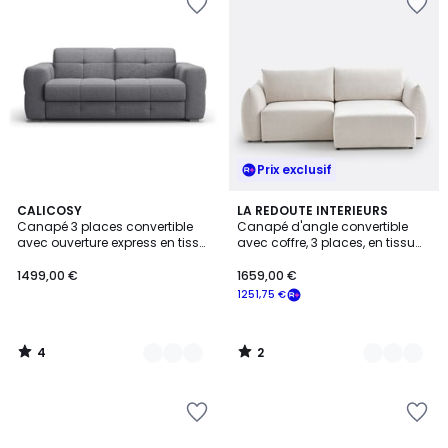
Prix exclusif
4
2
2
CALICOSY
4
LA REDOUTE INTERIEURS
/
/
Canapé 3 places convertible
Canapé d'angle convertible
Couleurs
Couleurs
5
5
avec ouverture express en tissu
avec coffre, 3 places, en tissu
L207 cm - CAMERON
chenillé chiné, EDITH
1499,00 €
1659,00 €
1251,75 €
4
2
/
/
5
5