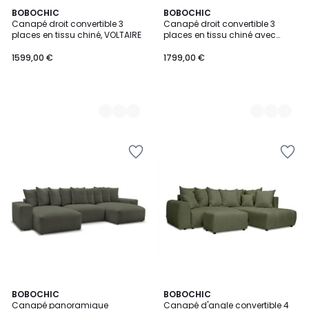
9
BOBOCHIC
9
BOBOCHIC
Canapé droit convertible 3
Canapé droit convertible 3
Couleurs
Couleurs
places en tissu chiné, VOLTAIRE
places en tissu chiné avec
pouf, VOLTAIRE
1599,00 €
1799,00 €
9
BOBOCHIC
8
BOBOCHIC
Canapé panoramique
Canapé d'angle convertible 4