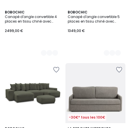
9
BOBOCHIC
9
BOBOCHIC
Canapé d'angle convertible 4
Canapé d'angle convertible 5
Couleurs
Couleurs
places en tissu chiné avec
places en tissu chiné avec
pouf, EVEREST
pouf, ATILLA
2499,00 €
1349,00 €
-30€* tous les 100€