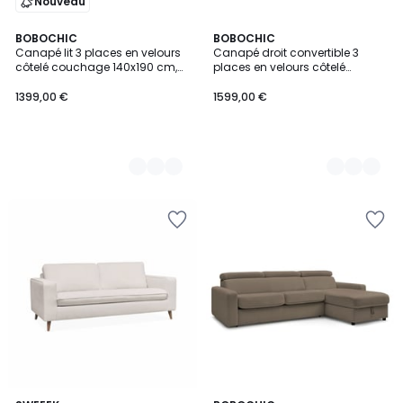
Nouveau
7
BOBOCHIC
9
BOBOCHIC
Canapé lit 3 places en velours
Canapé droit convertible 3
Couleurs
Couleurs
côtelé couchage 140x190 cm,
places en velours côtelé
ARCHI
couchage 140x190 cm, ERNEST
1399,00 €
1599,00 €