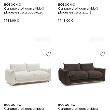
10
BOBOCHIC
9
BOBOCHIC
Canapé droit convertible 3
Canapé droit convertible 3
Couleurs
Couleurs
places en tissu bouclette
places en tissu texturé
couchage 160x200 cm,
couchage 160x200 cm,
COCOONE
COCOONE
1499,00 €
1449,00 €
6
BOBOCHIC
9
BOBOCHIC
Canapé droit convertible 3
Canapé droit convertible 3