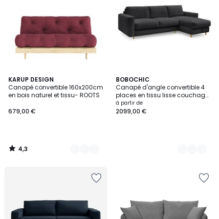
4,3
8
KARUP DESIGN
8
BOBOCHIC
/ 5
Canapé convertible 160x200cm
Canapé d'angle convertible 4
Couleurs
Couleurs
en bois naturel et tissu- ROOTS
places en tissu lisse couchage
160x200 cm, COCOONE
à partir de
679,00 €
2099,00 €
4,3
/
5