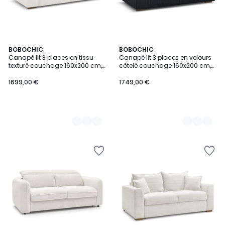
10
BOBOCHIC
7
BOBOCHIC
Canapé lit 3 places en tissu
Canapé lit 3 places en velours
Couleurs
Couleurs
texturé couchage 160x200 cm,
côtelé couchage 160x200 cm,
CHELSEA
CHELSEA
1699,00 €
1749,00 €