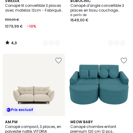
4,3
3
SWEEEK
10
BOBOCHIC
/ 5
Canapé lit convertible 3 places
Canapé d'angle convertible 3
Couleurs
Couleurs
avec matelas 12cm - Fabriqué
places en tissu couchage
en France GUSTAVE
140x190 cm, MONACO
à partir de
1199,99 €
1649,00 €
1079,99 €
-10%
4,3
/
5
Prix exclusif
4
AM.PM
5
MEOW BABY
Canapé compact, 3 places, en
Canapé chambre enfant
Couleurs
Couleurs
polyester natté, VITORIA
premium 120 cm 12 pcs