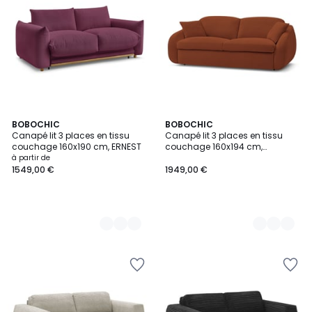
9
BOBOCHIC
10
BOBOCHIC
Canapé lit 3 places en tissu
Canapé lit 3 places en tissu
Couleurs
Couleurs
couchage 160x190 cm, ERNEST
couchage 160x194 cm,
CEZANNE
à partir de
1549,00 €
1949,00 €