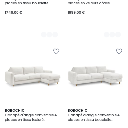
Couleurs
Couleurs
places en tissu bouclette
places en velours côtelé
couchage 160x190 cm, ERNEST
couchage 160x190 cm, ERNEST
1749,00 €
1699,00 €
9
BOBOCHIC
10
BOBOCHIC
Canapé d'angle convertible 4
Canapé d'angle convertible 4
Couleurs
Couleurs
places en tissu texturé
places en tissu bouclette
couchage 160x200 cm,
couchage 160x200 cm,