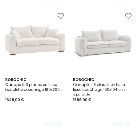
10
BOBOCHIC
11
BOBOCHIC
Canapé lit 3 places en tissu
Canapé lit 3 places en tissu
Couleurs
Couleurs
bouclette couchage 160x200
lisse couchage 160x194 cm,
cm, AUGUSTIN
ARCHIMEDE
à partir de
1649,00 €
1699,00 €