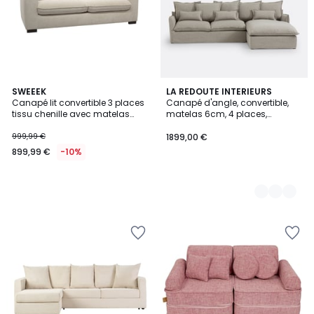
SWEEEK
4
LA REDOUTE INTERIEURS
Canapé lit convertible 3 places
Canapé d'angle, convertible,
Couleurs
tissu chenille avec matelas
matelas 6cm, 4 places,
10cm - Fabriqué en France NIDO
dehoussable, polyester, ODNA
999,99 €
1899,00 €
899,99 €
-10%