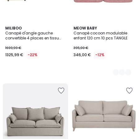
MILIBOO
4
MEOW BABY
Canapé d'angle gauche
Canapé cocoon modulable
Couleurs
convertible 4 places en tissu
enfant 120 cm 10 pcs TANGLE
velours côtelé beige avec
matelas 13 cm BACIO
1699,99 €
395,00 €
1325,99 €
-22%
346,00 €
-12%