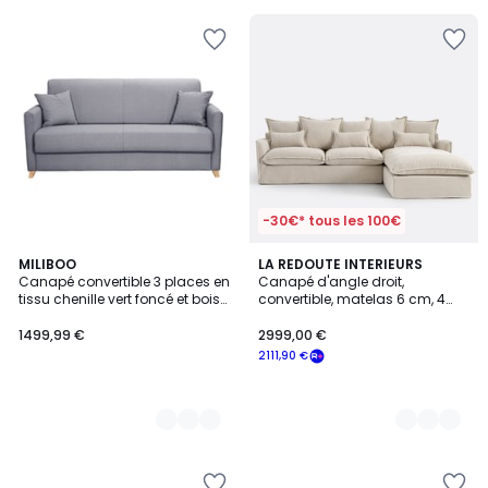
€
48%
de
réduction
appliquée.
-30€* tous les 100€
3
MILIBOO
9
LA REDOUTE INTERIEURS
Canapé convertible 3 places en
Canapé d'angle droit,
Couleurs
Couleurs
tissu chenille vert foncé et bois
convertible, matelas 6 cm, 4
clair avec matelas 18 cm
places, polyester chiné, ODNA
SKANDY
1499,99 €
2999,00 €
2111,90 €