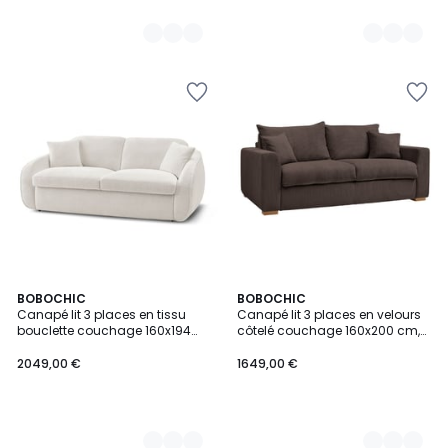
9
BOBOCHIC
8
BOBOCHIC
Canapé lit 3 places en tissu
Canapé lit 3 places en velours
Couleurs
Couleurs
bouclette couchage 160x194
côtelé couchage 160x200 cm,
cm, CEZANNE
AUGUSTIN
2049,00 €
1649,00 €