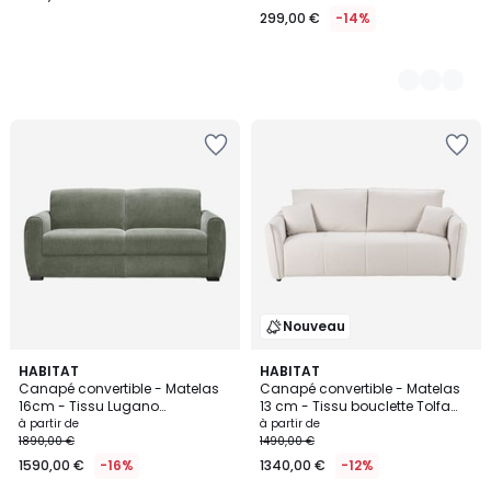
299,00 €
-14%
Nouveau
2
HABITAT
4
HABITAT
Canapé convertible - Matelas
Canapé convertible - Matelas
Couleurs
Couleurs
16cm - Tissu Lugano
13 cm - Tissu bouclette Tolfa
CANBERRA
BOSTON
à partir de
à partir de
1890,00 €
1490,00 €
1590,00 €
-16%
1340,00 €
-12%