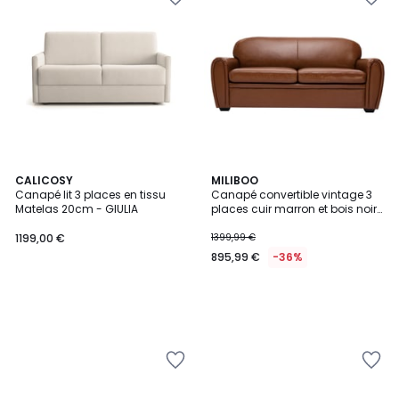
CALICOSY
MILIBOO
Canapé lit 3 places en tissu
Canapé convertible vintage 3
Matelas 20cm - GIULIA
places cuir marron et bois noir
avec matelas 9 cm CLUB
1199,00 €
1399,99 €
895,99 €
-36%