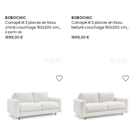
7
BOBOCHIC
9
BOBOCHIC
Canapé lit 3 places en tissu
Canapé lit 3 places en tissu
Couleurs
Couleurs
chiné couchage 160x200 cm,
texturé couchage 160x200 cm,
ACHILLE
AUGUSTIN
à partir de
1699,00 €
1699,00 €