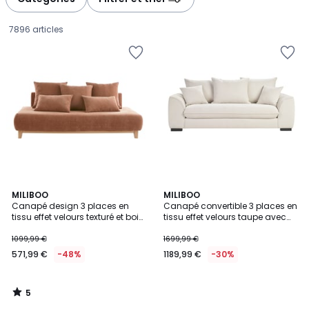
gauche
droite
7896 articles
5
MILIBOO
MILIBOO
/
Canapé design 3 places en
Canapé convertible 3 places en
5
tissu effet velours texturé et bois
tissu effet velours taupe avec
571,99
clair L200 cm ODEON
matelas 12 cm ARMAND
1099,99 €
1699,99 €
€
571,99 €
-48%
1189,99 €
-30%
au
lieu
de
5
1099,99
/
5