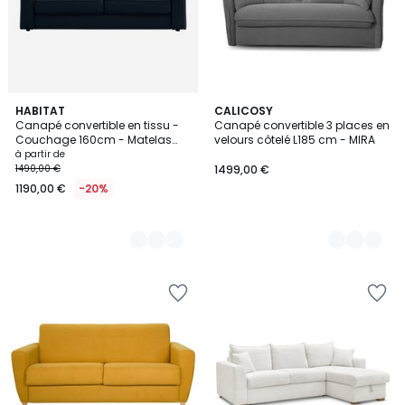
3
HABITAT
2
CALICOSY
Canapé convertible en tissu -
Canapé convertible 3 places en
Couleurs
Couleurs
Couchage 160cm - Matelas
velours côtelé L185 cm - MIRA
16cm VIENNE
à partir de
1490,00 €
1499,00 €
1190,00 €
-20%