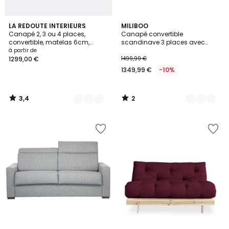
3,4
2
4
LA REDOUTE INTERIEURS
2
MILIBOO
/ 5
/
Canapé 2, 3 ou 4 places,
Canapé convertible
Couleurs
Couleurs
5
convertible, matelas 6cm,
scandinave 3 places avec
dehoussable, polyester, ODNA
matelas 10 cm PAPEL
à partir de
1299,00 €
1499,99 €
1349,99 €
-10%
3,4
2
/
/
5
5