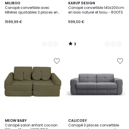
3
2
MILIBOO
8
KARUP DESIGN
/
Canapé convertible avec
Canapé convertible 140x200cm
Couleurs
Couleurs
5
têtières ajustables 3 places en
en bois naturel et tissu - ROOTS
tissu gris clair avec matelas 18
cm NORO
1599,99 €
599,00 €
3
/
5
4
5
MEOW BABY
2
CALICOSY
/
Canapé salon enfant cocoon
Canapé 3 places convertible
Couleurs
Couleurs