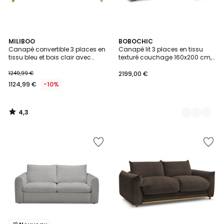
4,3
MILIBOO
9
BOBOCHIC
/ 5
Canapé convertible 3 places en
Canapé lit 3 places en tissu
Couleurs
tissu bleu et bois clair avec
texturé couchage 160x200 cm,
matelas L140 cm 12 cm
AUGUSTIN
GRAHAM
1249,99 €
2199,00 €
1124,99 €
-10%
4,3
/
5