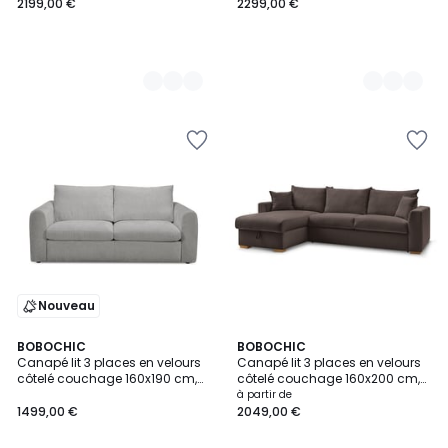
COCOONE
COCOONE
2199,00 €
2299,00 €
Nouveau
7
BOBOCHIC
8
BOBOCHIC
Canapé lit 3 places en velours
Canapé lit 3 places en velours
Couleurs
Couleurs
côtelé couchage 160x190 cm,
côtelé couchage 160x200 cm,
ARCHI
AUGUSTIN
à partir de
1499,00 €
2049,00 €