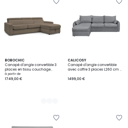
10
BOBOCHIC
CALICOSY
Canapé d'angle convertible 3
Canapé d'angle convertible
Couleurs
places en tissu couchage
avec coffre 3 places L260 cm -
160x190 cm, MONACO
NAOMI
à partir de
1749,00 €
1499,00 €