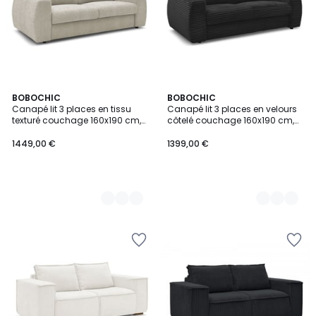
5
BOBOCHIC
8
BOBOCHIC
Canapé lit 3 places en tissu
Canapé lit 3 places en velours
Couleurs
Couleurs
texturé couchage 160x190 cm,
côtelé couchage 160x190 cm,
HUGO
HUGO
1449,00 €
1399,00 €