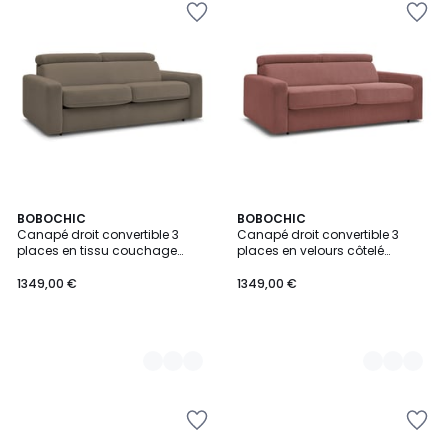
10
BOBOCHIC
7
BOBOCHIC
Canapé droit convertible 3
Canapé droit convertible 3
Couleurs
Couleurs
places en tissu couchage
places en velours côtelé
160x190 cm, MONACO
couchage 160x190 cm,
MONACO
1349,00 €
1349,00 €