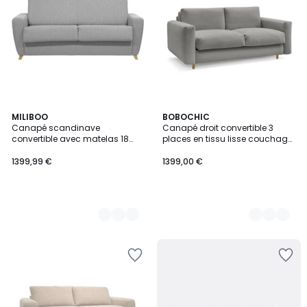
2
MILIBOO
8
BOBOCHIC
Canapé scandinave
Canapé droit convertible 3
Couleurs
Couleurs
convertible avec matelas 18
places en tissu lisse couchage
cm GRAHAM
160x200 cm, COCOONE
1399,99 €
1399,00 €