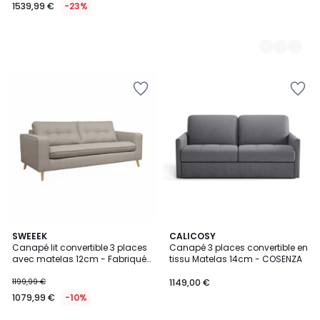
1539,99 €
-23%
5
SWEEEK
5
CALICOSY
/
Canapé lit convertible 3 places
Canapé 3 places convertible en
Couleurs
5
avec matelas 12cm - Fabriqué
tissu Matelas 14cm - COSENZA
en France TOULOUSE
1199,99 €
1149,00 €
1079,99 €
-10%