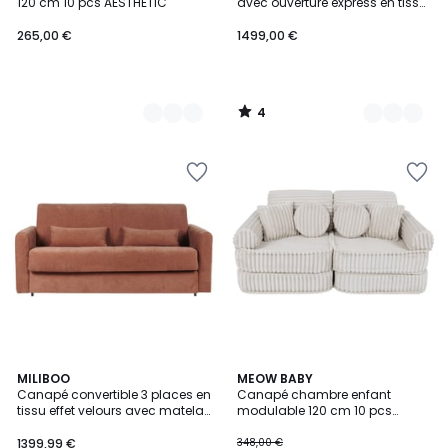
5
120 cm 10 pcs AESTHETIC
avec ouverture express en tissu
L207 cm - CAMERON
265,00 €
1499,00 €
4
/
5
MILIBOO
6
MEOW BABY
Canapé convertible 3 places en
Canapé chambre enfant
Couleurs
tissu effet velours avec matelas
modulable 120 cm 10 pcs
13 cm LETTO
CHURROS
1399,99 €
348,00 €