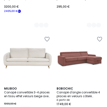
AESTHETIC
3200,00 €
295,00 €
2405,00 €
MILIBOO
7
BOBOCHIC
Canapé convertible 3-4 places
Canapé d'angle convertible 4
Couleurs
en tissu effet velours beige avec
places en velours côtelé
matelas 10 cm LEANDRE
couchage 160x190 cm,
à partir de
MONACO
1999,99 €
1749,00 €