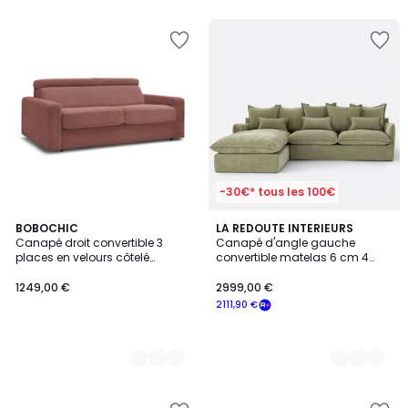
-30€* tous les 100€
7
BOBOCHIC
9
LA REDOUTE INTERIEURS
Canapé droit convertible 3
Canapé d'angle gauche
Couleurs
Couleurs
places en velours côtelé
convertible matelas 6 cm 4
couchage 140x190 cm,
places polyester chiné, ODNA
MONACO
1249,00 €
2999,00 €
2111,90 €