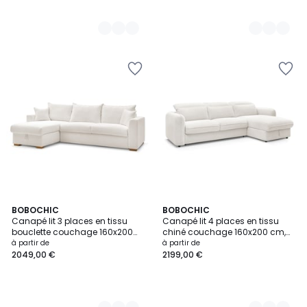
9
BOBOCHIC
7
BOBOCHIC
Canapé lit 3 places en tissu
Canapé lit 4 places en tissu
Couleurs
Couleurs
bouclette couchage 160x200
chiné couchage 160x200 cm,
cm, AUGUSTIN
ACHILLE
à partir de
à partir de
2049,00 €
2199,00 €