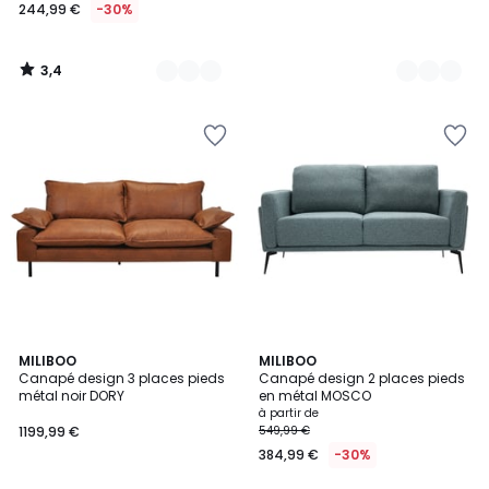
244,99 €
-30%
3,4
/
5
5
MILIBOO
4
MILIBOO
/
Canapé design 3 places pieds
Canapé design 2 places pieds
Couleurs
5
métal noir DORY
en métal MOSCO
à partir de
1199,99 €
549,99 €
384,99 €
-30%