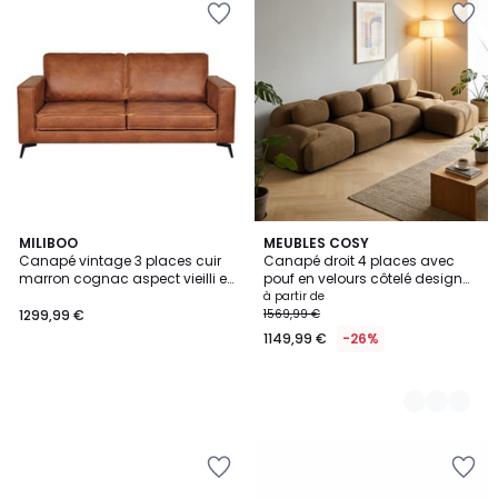
MILIBOO
5
MEUBLES COSY
Canapé vintage 3 places cuir
Canapé droit 4 places avec
Couleurs
marron cognac aspect vieilli et
pouf en velours côtelé design
métal noir SONNY
moderne, SNOW
à partir de
1299,99 €
1569,99 €
1149,99 €
-26%