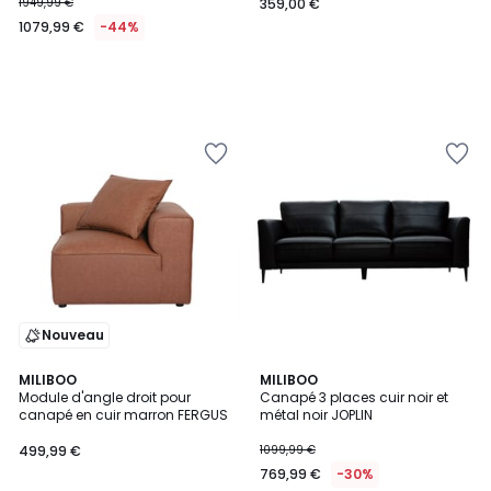
1949,99 €
359,00 €
1079,99 €
-44%
Nouveau
4
MILIBOO
MILIBOO
/
Module d'angle droit pour
Canapé 3 places cuir noir et
5
canapé en cuir marron FERGUS
métal noir JOPLIN
499,99 €
1099,99 €
769,99 €
-30%