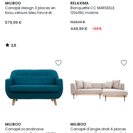
2,5
MILIBOO
RELAXIMA
/ 5
Canapé design 3 places en
Banquette CC MARSEILLE
tissu velours bleu foncé et
120x190, marine
métal noir BEKA
579,99 €
1023,00 €
449,99 €
-56%
2,5
/
5
5
MILIBOO
MILIBOO
/
Canapé scandinave
Canapé d'angle droit 4 places