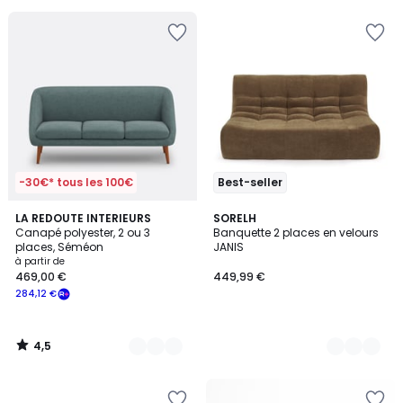
au
lieu
de
749,99
€
35%
de
réduction
appliquée.
-30€* tous les 100€
Best-seller
4,5
5
LA REDOUTE INTERIEURS
5
SORELH
/ 5
Canapé polyester, 2 ou 3
Banquette 2 places en velours
Couleurs
Couleurs
places, Séméon
JANIS
à partir de
469,00 €
449,99 €
284,12 €
4,5
/
5