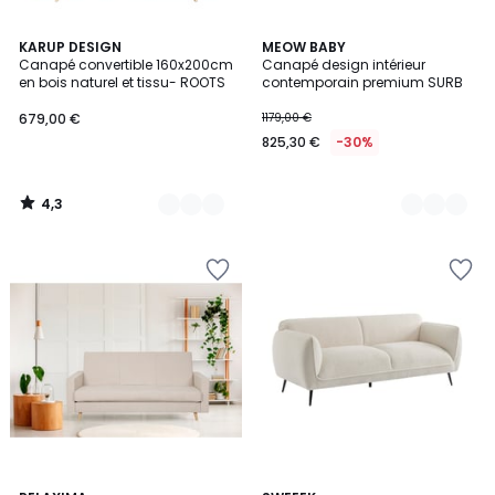
4,3
8
KARUP DESIGN
9
MEOW BABY
/ 5
Canapé convertible 160x200cm
Canapé design intérieur
Couleurs
Couleurs
en bois naturel et tissu- ROOTS
contemporain premium SURB
679,00 €
1179,00 €
825,30 €
-30%
4,3
/
5