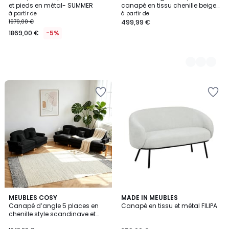
Couleurs
et pieds en métal- SUMMER
canapé en tissu chenille beige
SPLIT
à partir de
à partir de
1979,00 €
499,99 €
1869,00 €
-5%
MEUBLES COSY
MADE IN MEUBLES
Canapé d’angle 5 places en
Canapé en tissu et métal FILIPA
chenille style scandinave et
mid-century, Sunflower