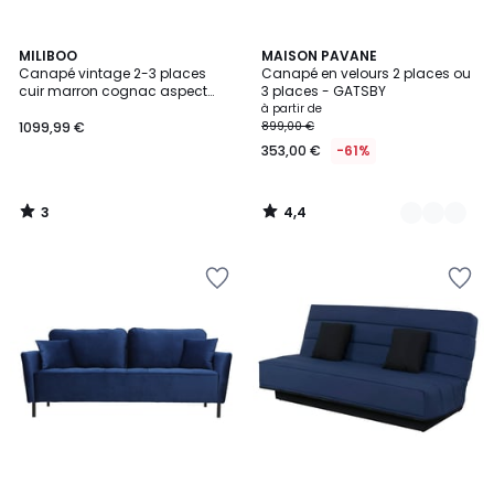
3
4,4
MILIBOO
5
MAISON PAVANE
/
/ 5
Canapé vintage 2-3 places
Canapé en velours 2 places ou
Couleurs
5
cuir marron cognac aspect
3 places - GATSBY
vieilli et métal noir SONNY
à partir de
1099,99 €
899,00 €
353,00 €
-61%
3
4,4
/
/
5
5