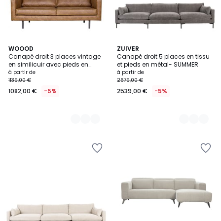
3
WOOOD
3
ZUIVER
Canapé droit 3 places vintage
Canapé droit 5 places en tissu
Couleurs
Couleurs
en similicuir avec pieds en
et pieds en métal- SUMMER
métal- BRONCO
à partir de
à partir de
1139,00 €
2679,00 €
1082,00 €
-5%
2539,00 €
-5%