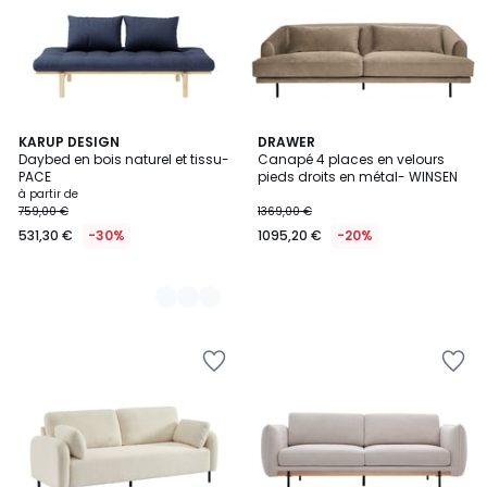
5
KARUP DESIGN
DRAWER
Daybed en bois naturel et tissu-
Canapé 4 places en velours
Couleurs
PACE
pieds droits en métal- WINSEN
à partir de
759,00 €
1369,00 €
531,30 €
-30%
1095,20 €
-20%