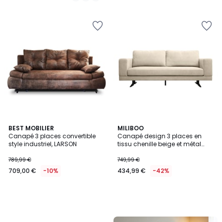
BEST MOBILIER
MILIBOO
Canapé 3 places convertible
Canapé design 3 places en
style industriel, LARSON
tissu chenille beige et métal
noir LENNON
789,99 €
749,99 €
709,00 €
-10%
434,99 €
-42%