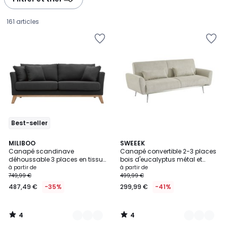
gauche
droite
161 articles
Best-seller
4
4
10
MILIBOO
2
SWEEEK
/
/
Canapé scandinave
Canapé convertible 2-3 places
Couleurs
Couleurs
5
5
déhoussable 3 places en tissu
bois d'eucalyptus métal et
Prix
velours côtelé beige et bois clair
velours côtelé OSKAR
à partir de
à partir de
OSLO
749,99 €
499,99 €
à
487,49 €
-35%
299,99 €
-41%
partir
de
487,49
4
4
€
/
/
5
5