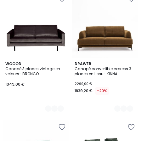
3
WOOOD
2
DRAWER
Canapé 3 places vintage en
Canapé convertible express 3
Couleurs
Couleurs
velours- BRONCO
places en tissu- KINNA
1049,00 €
2299,00 €
1839,20 €
-20%