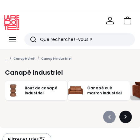
Voir
mon
La
panie
Redoute
Menu
Rechercher
Derniers
...
articles
Canapé droit
Canapé industriel
vus
Canapé industriel
Bout de canapé
Canapé cuir
industriel
marron industriel
Précédent
Suivan
-
-
défiler
défiler
à
à
Filtrer et trier