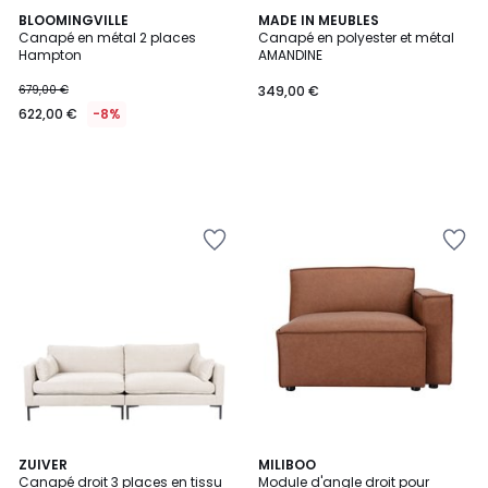
BLOOMINGVILLE
MADE IN MEUBLES
Canapé en métal 2 places
Canapé en polyester et métal
Hampton
AMANDINE
679,00 €
349,00 €
622,00 €
-8%
ZUIVER
2
MILIBOO
Canapé droit 3 places en tissu
Module d'angle droit pour