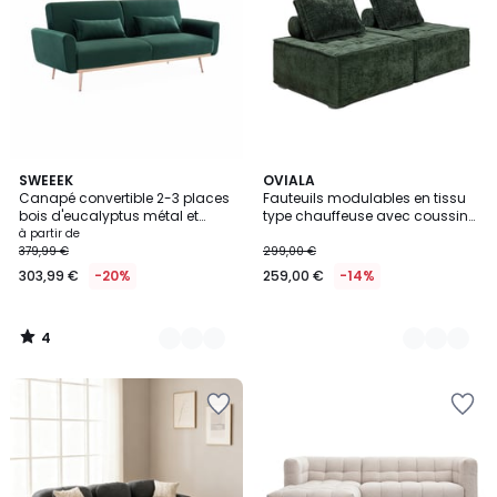
4
2
SWEEEK
4
OVIALA
/
Canapé convertible 2-3 places
Fauteuils modulables en tissu
Couleurs
Couleurs
5
bois d'eucalyptus métal et
type chauffeuse avec coussins
velours OSKAR
- Lot de 2, TIBY
à partir de
379,99 €
299,00 €
303,99 €
-20%
259,00 €
-14%
4
/
5