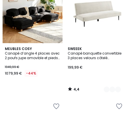
4,4
MEUBLES COSY
3
SWEEEK
/ 5
Canapé d’angle 4 places avec
Canapé banquette convertible
Couleurs
2 poufs jupe amovible et pieds
3 places velours côtelé
bois style scandinave et mid-
piétement métal MAX
century, Sunflower4S+2O
1949,99 €
199,99 €
1079,99 €
-44%
4,4
/
5