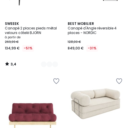
3,4
6
SWEEEK
BEST MOBILIER
/ 5
Canapé 2 places pieds métal
Canapé d'Angle réversible 4
Couleurs
velours côtelé BJORN
places - NORDIC
à partir de
269,99 €
1231,00 €
134,99 €
-51%
849,00 €
-31%
3,4
/
5