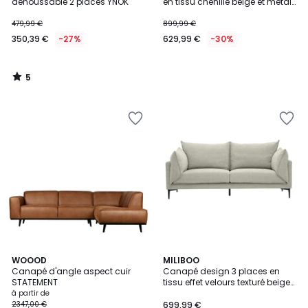
5
déhoussable 2 places YNOK
en tissu chenille beige et métal
noir IVAR
479,99 €
899,99 €
350,39 €
-27%
629,99 €
-30%
5
/
5
WOOOD
MILIBOO
Canapé d'angle aspect cuir
Canapé design 3 places en
STATEMENT
tissu effet velours texturé beige
et métal noir MARIUS
à partir de
2347,00 €
699,99 €