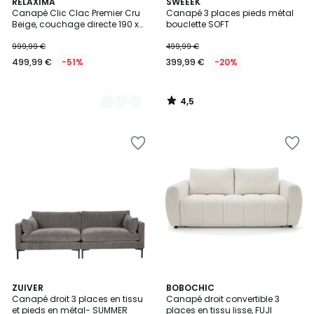
4,5
2
RELAXIMA
SWEEEK
/ 5
Canapé Clic Clac Premier Cru
Canapé 3 places pieds métal
Couleurs
Beige, couchage directe 190 x
bouclette SOFT
120
999,99 €
499,99 €
499,99 €
-51%
399,99 €
-20%
4,5
/
5
3
3
ZUIVER
9
BOBOCHIC
/
Canapé droit 3 places en tissu
Canapé droit convertible 3
Couleurs
Couleurs
5
et pieds en métal- SUMMER
places en tissu lisse, FUJI