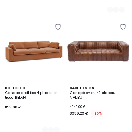
6
BOBOCHIC
KARE DESIGN
Canapé droit fixe 4 places en
Canapé en cuir 3 places,
Couleurs
tissu, BELAIR
MALIBU
899,00 €
4949,00 €
3959,20 €
-20%