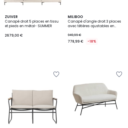
ZUIVER
MILIBOO
Canapé droit 5 places en tissu
Canapé d'angle droit 3 places
et pieds en métal- SUMMER
avec têtières ajustables en
tissu chenille beige et métal
NORELL
2679,00 €
949,99 €
778,99 €
-18%