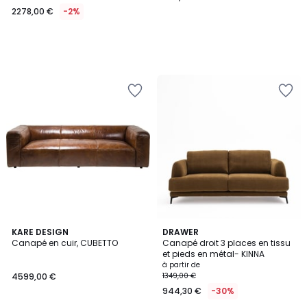
2278,00 €
-2%
KARE DESIGN
3
DRAWER
Canapé en cuir, CUBETTO
Canapé droit 3 places en tissu
Couleurs
et pieds en métal- KINNA
à partir de
4599,00 €
1349,00 €
944,30 €
-30%