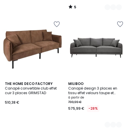
5
/
5
THE HOME DECO FACTORY
3
MILIBOO
Canapé convertible club effet
Canapé design 3 places en
Couleurs
cuir 3 places GRIMSTAD
tissu effet velours taupe et
métal noir JERRY
à partir de
510,38 €
799,99 €
575,99 €
-28%