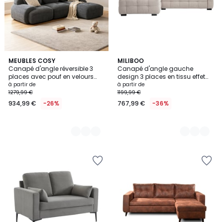
5
MEUBLES COSY
2
MILIBOO
Canapé d'angle réversible 3
Canapé d'angle gauche
Couleurs
Couleurs
places avec pouf en velours
design 3 places en tissu effet
côtelé, SNOW
velours texturé beige CORTO
à partir de
à partir de
1279,99 €
1199,99 €
934,99 €
-26%
767,99 €
-36%