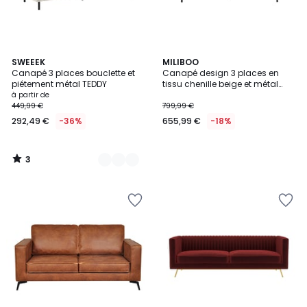
3
3
SWEEEK
MILIBOO
/
Canapé 3 places bouclette et
Canapé design 3 places en
Couleurs
5
piétement métal TEDDY
tissu chenille beige et métal
noir TODD
à partir de
449,99 €
799,99 €
292,49 €
-36%
655,99 €
-18%
3
/
5