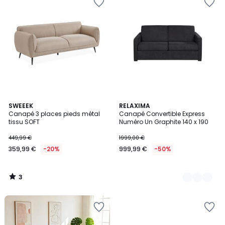
3
SWEEEK
3
RELAXIMA
/
Canapé 3 places pieds métal
Canapé Convertible Express
Couleurs
5
tissu SOFT
Numéro Un Graphite 140 x 190
449,99 €
1999,00 €
359,99 €
-20%
999,99 €
-50%
3
/
5