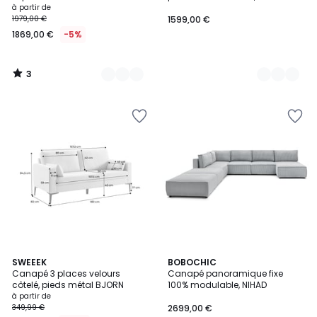
à partir de
1979,00 €
1599,00 €
1869,00 €
-5%
3
/
5
3,4
4
SWEEEK
3
BOBOCHIC
/ 5
Canapé 3 places velours
Canapé panoramique fixe
Couleurs
Couleurs
côtelé, pieds métal BJORN
100% modulable, NIHAD
à partir de
349,99 €
2699,00 €