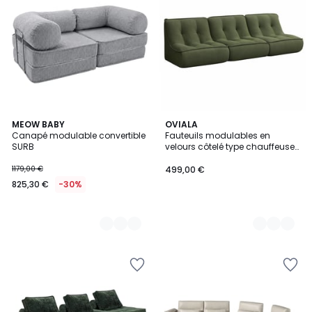
9
MEOW BABY
3
OVIALA
Canapé modulable convertible
Fauteuils modulables en
Couleurs
Couleurs
SURB
velours côtelé type chauffeuse
- Lot de 3, LIZY
1179,00 €
499,00 €
825,30 €
-30%