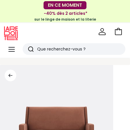
-30€ tous les 100€*
EN CE MOMENT
sur le meuble & la déco
-40% dès 2 articles*
sur le linge de maison et la literie
Voir
mon
La
panie
Redoute
Menu
Rechercher
Derniers
articles
vus