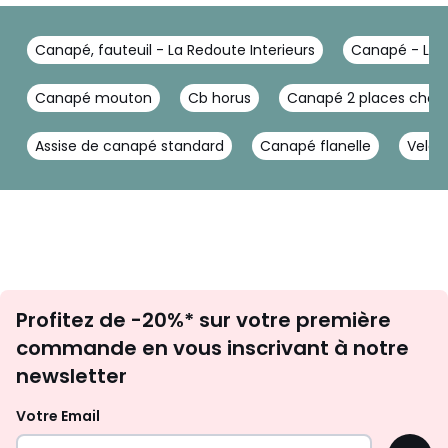
Canapé, fauteuil - La Redoute Interieurs
Canapé - La R
Canapé mouton
Cb horus
Canapé 2 places choc
Assise de canapé standard
Canapé flanelle
Velour
Inscription
Profitez de -20%* sur votre première
newsletter
commande en vous inscrivant à notre
newsletter
Votre Email
OK