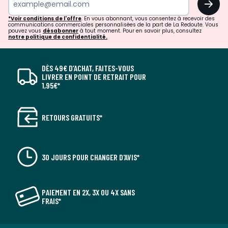
*Voir conditions de l'offre
. En vous abonnant, vous consentez à recevoir des
communications commerciales personnalisées de la part de La Redoute. Vous
pouvez vous
désabonner
à tout moment. Pour en savoir plus, consultez
notre politique de confidentialité.
DÈS 49€ D’ACHAT, FAITES-VOUS
LIVRER EN POINT DE RETRAIT POUR
1,95€*
RETOURS GRATUITS*
30 JOURS POUR CHANGER D'AVIS*
PAIEMENT EN 2X, 3X OU 4X SANS
FRAIS*