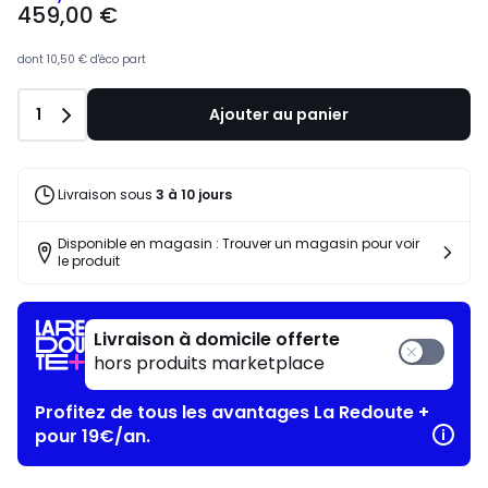
459,00 €
dont
10,50 €
d'éco part
Quantité
1
Ajouter au panier
Livraison sous
3 à 10 jours
Disponible en magasin : Trouver un magasin pour voir
le produit
Livraison à domicile offerte
hors produits marketplace
Profitez de tous les avantages La Redoute +
pour 19€/an.