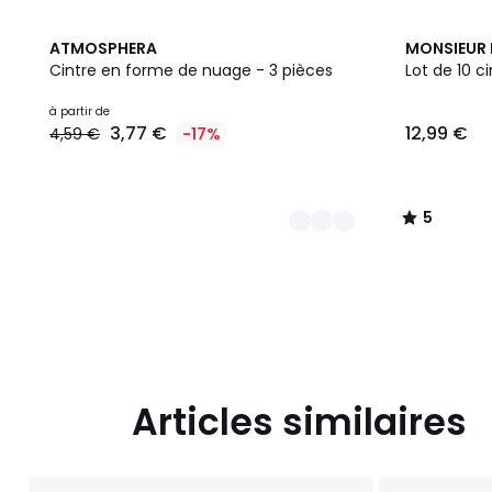
2
4
5
ATMOSPHERA
MONSIEUR 
Couleurs
Couleurs
/
Cintre en forme de nuage - 3 pièces
Lot de 10 c
5
Prix
à partir de
3,77 €
12,99 €
4,59 €
-17%
à
partir
de
3,77
5
€
/
au
5
lieu
de
4,59
€
17%
de
réduction
Articles similaires
appliquée.