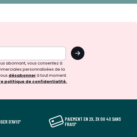
OK
vous abonnant, vous consentez à
merciales personnalisées de la
vous
désabonner
à tout moment.
e politique de confidentialité.
PAIEMENT EN 2X, 3X OU 4X SANS
GER D'AVIS*
FRAIS*