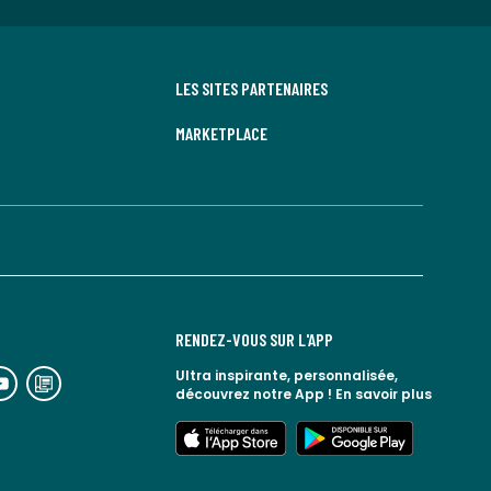
LES SITES PARTENAIRES
MARKETPLACE
RENDEZ-VOUS SUR L'APP
n
lien
Ultra inspirante, personnalisée,
découvrez notre App !
En savoir plus
rs
vers
espace
le
lien
lien
seaux
blog
vers
vers
ciaux
la
l'app
google
redoute