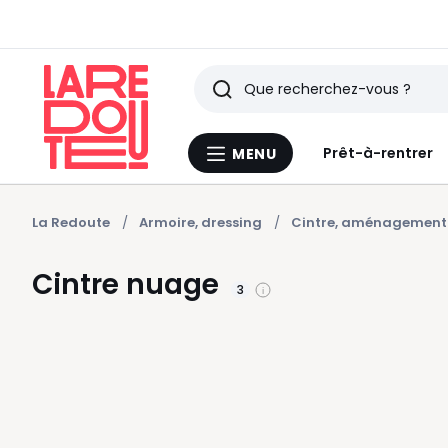
Rechercher
Derniers
Prêt-à-rentrer
MENU
Menu
articles
La
Redoute
vus
La Redoute
Armoire, dressing
Cintre, aménagement
Cintre nuage
3