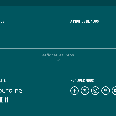
CES
À PROPOS DE NOUS
Afficher les infos
LITÉ
H24 AVEC NOUS
lien
lien
lien
lien
lie
vers
vers
vers
vers
ve
l'espace
l'espace
l'espace
l'espace
l'
réseaux
réseaux
réseaux
réseaux
ré
sociaux
sociaux
sociaux
sociaux
so