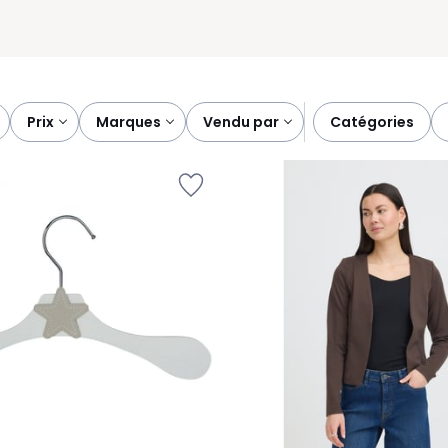
prix
marques
vendu par
catégories