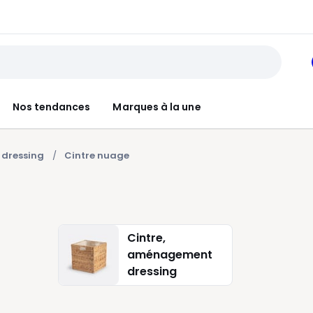
Nos tendances
Marques à la une
 dressing
Cintre nuage
Cintre,
aménagement
dressing