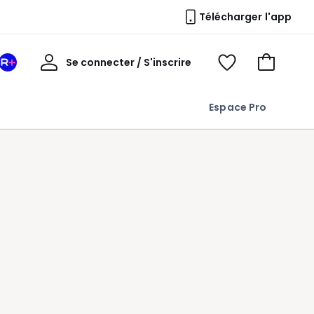
Télécharger l'app
Mon
Se connecter / S'inscrire
Mon
Voir
Voir
compte
espace
mes
mon
La
favoris
panier
Espace Pro
Redoute
+