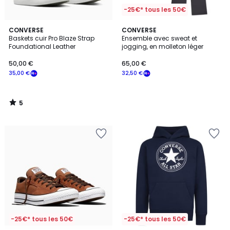
-25€* tous les 50€
5
CONVERSE
CONVERSE
/
Baskets cuir Pro Blaze Strap
Ensemble avec sweat et
5
Foundational Leather
jogging, en molleton léger
50,00 €
65,00 €
35,00 €
32,50 €
5
/
5
-25€* tous les 50€
-25€* tous les 50€