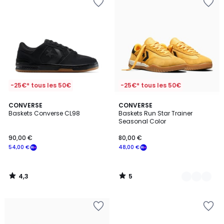
-25€* tous les 50€
-25€* tous les 50€
4,3
5
CONVERSE
2
CONVERSE
/ 5
/
Baskets Converse CL98
Baskets Run Star Trainer
Couleurs
5
Seasonal Color
90,00 €
80,00 €
54,00 €
48,00 €
4,3
5
/
/
5
5