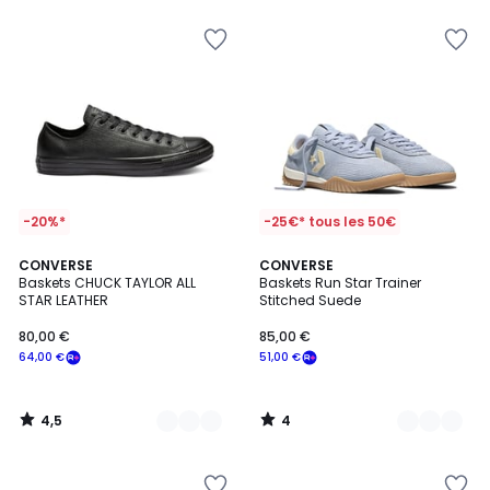
pour
payer
à
la
place
68,00
€.
-20%*
-25€* tous les 50€
4,5
4
4
CONVERSE
2
CONVERSE
/ 5
/
Baskets CHUCK TAYLOR ALL
Baskets Run Star Trainer
Couleurs
Couleurs
5
STAR LEATHER
Stitched Suede
80,00 €
85,00 €
64,00 €
51,00 €
4,5
4
/
/
5
5