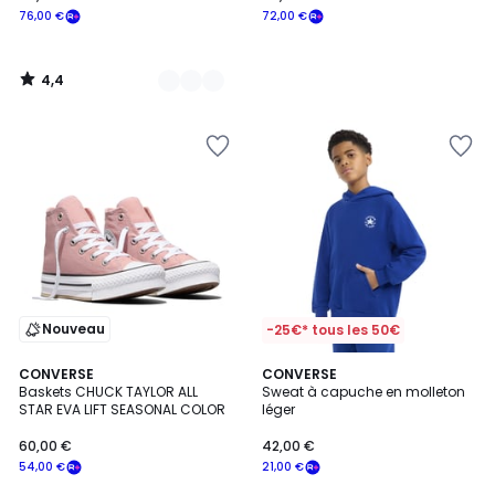
76,00 €
72,00 €
4,4
/
5
Nouveau
-25€* tous les 50€
4,9
CONVERSE
CONVERSE
/ 5
Baskets CHUCK TAYLOR ALL
Sweat à capuche en molleton
STAR EVA LIFT SEASONAL COLOR
léger
60,00 €
42,00 €
54,00 €
21,00 €