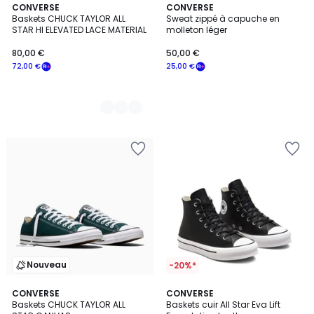
2
CONVERSE
CONVERSE
Baskets CHUCK TAYLOR ALL
Sweat zippé à capuche en
Couleurs
STAR HI ELEVATED LACE MATERIAL
molleton léger
80,00 €
50,00 €
72,00 €
25,00 €
Nouveau
-20%*
4,6
2
CONVERSE
CONVERSE
/ 5
Baskets CHUCK TAYLOR ALL
Baskets cuir All Star Eva Lift
Couleurs