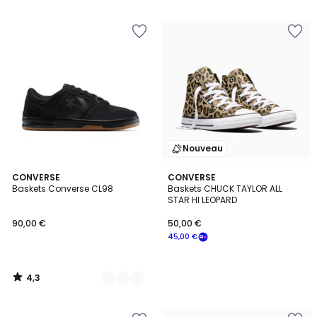
Nouveau
4,3
2
CONVERSE
CONVERSE
/ 5
Baskets Converse CL98
Baskets CHUCK TAYLOR ALL
Couleurs
STAR HI LEOPARD
90,00 €
50,00 €
45,00 €
4,3
/
5