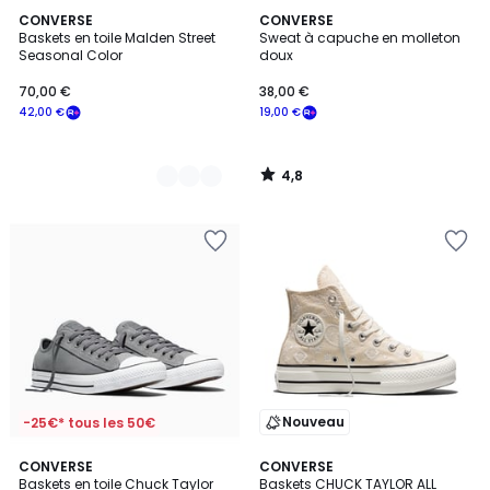
4,8
2
CONVERSE
CONVERSE
/ 5
Baskets en toile Malden Street
Sweat à capuche en molleton
Couleurs
Seasonal Color
doux
70,00 €
38,00 €
42,00 €
19,00 €
4,8
/
5
Nouveau
-25€* tous les 50€
1
CONVERSE
CONVERSE
/
Baskets en toile Chuck Taylor
Baskets CHUCK TAYLOR ALL