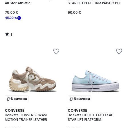
5
All Star Athletic
STAR LIFT PLATFORM PAISLEY POP
75,00 €
90,00 €
45,00 €
1
/
5
Nouveau
Nouveau
2
CONVERSE
CONVERSE
Baskets CONVERSE WAVE
Baskets CHUCK TAYLOR ALL
Couleurs
MOTION TRAINER LEATHER
STAR LIFT PLATFORM