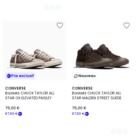
Prix exclusif
Nouveau
CONVERSE
2
CONVERSE
Baskets CHUCK TAYLOR ALL
Baskets CHUCK TAYLOR ALL
Couleurs
STAR OX ELEVATED PAISLEY
STAR MALDEN STREET SUEDE
75,00 €
75,00 €
67,50 €
67,50 €