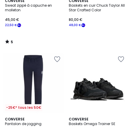
5
CONVERSE
CONVERSE
/
Sweat zippé à capuche en
Baskets en cuir Chuck Taylor All
5
molleton
Star Crafted Color
45,00 €
80,00 €
22,50 €
48,00 €
5
/
5
-25€* tous les 50€
4
CONVERSE
CONVERSE
/
Pantalon de jogging
Baskets Omega Trainer SE
5