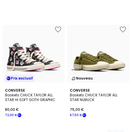
Prix exclusif
Nouveau
CONVERSE
2
CONVERSE
Baskets CHUCK TAYLOR ALL
Baskets CHUCK TAYLOR ALL
Couleurs
STAR HI SOFT GOTH GRAPHIC
STAR NUBUCK
80,00 €
75,00 €
72,00 €
67,50 €