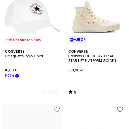
-25%*
-25€* tous les 50€
5
2
CONVERSE
CONVERSE
/
Casquette logo junior
Baskets CHUCK TAYLOR ALL
Couleurs
5
STAR LIFT PLATFORM GOLDEN
HITS
16,00 €
100,00 €
8,00 €
5
/
5