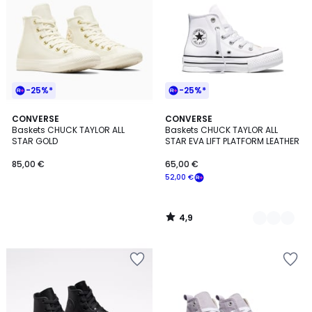
-25%*
-25%*
4,9
CONVERSE
2
CONVERSE
/ 5
Baskets CHUCK TAYLOR ALL
Baskets CHUCK TAYLOR ALL
Couleurs
STAR GOLD
STAR EVA LIFT PLATFORM LEATHER
85,00 €
65,00 €
52,00 €
4,9
/
5