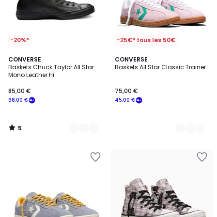
-20%*
-25€* tous les 50€
5
2
CONVERSE
2
CONVERSE
/
Baskets Chuck Taylor All Star
Baskets All Star Classic Trainer
Couleurs
Couleurs
5
Mono Leather Hi
85,00 €
75,00 €
68,00 €
45,00 €
5
/
5