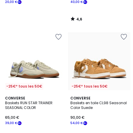
20,00 €
40,00 €
4,6
/
5
-25€* tous les 50€
-25€* tous les 50€
2
CONVERSE
CONVERSE
Baskets RUN STAR TRAINER
Baskets en toile CL98 Seasonal
Couleurs
SEASONAL COLOR
Color Suede
65,00 €
90,00 €
39,00 €
54,00 €