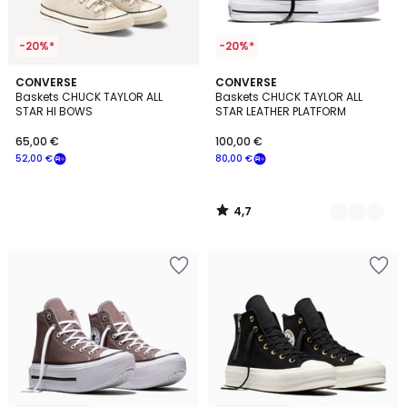
-20%*
-20%*
4,7
CONVERSE
2
CONVERSE
/ 5
Baskets CHUCK TAYLOR ALL
Baskets CHUCK TAYLOR ALL
Couleurs
STAR HI BOWS
STAR LEATHER PLATFORM
65,00 €
100,00 €
52,00 €
80,00 €
4,7
/
5