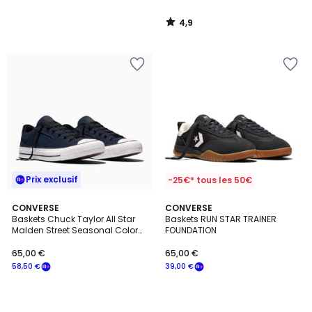
4,9
/
5
Prix exclusif
-25€* tous les 50€
CONVERSE
CONVERSE
Baskets Chuck Taylor All Star
Baskets RUN STAR TRAINER
Malden Street Seasonal Color
FOUNDATION
Canvas
65,00 €
65,00 €
58,50 €
39,00 €