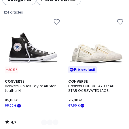
124 articles
Prix exclusif
-20%*
4,7
2
CONVERSE
CONVERSE
/ 5
Baskets Chuck Taylor All Star
Baskets CHUCK TAYLOR ALL
Couleurs
Leather Hi
STAR OX ELEVATED LACE
85,00
MATERIAL
85,00 €
75,00 €
€
68,00 €
67,50 €
souscrivez
à
notre
4,7
programme
/
5