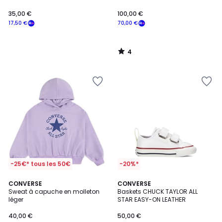
35,00 €
100,00 €
17,50 €
70,00 €
4
/
5
-25€* tous les 50€
-20%*
4,6
CONVERSE
CONVERSE
/ 5
Sweat à capuche en molleton
Baskets CHUCK TAYLOR ALL
léger
STAR EASY-ON LEATHER
40,00 €
50,00 €