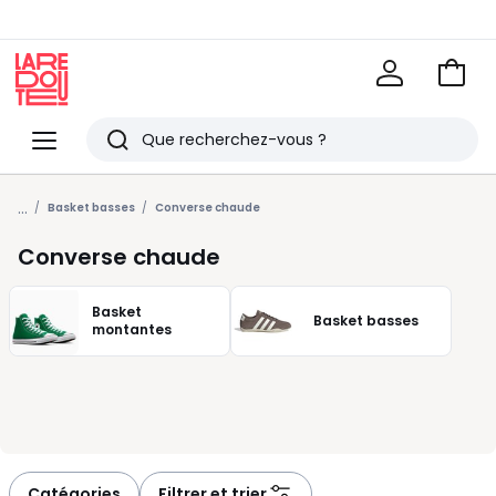
Voir
mon
La
panie
Redoute
Menu
Rechercher
Derniers
...
articles
Basket basses
Converse chaude
vus
Converse chaude
Basket
Basket basses
montantes
Catégories
Filtrer et trier