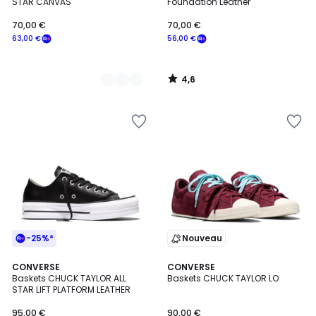
STAR CANVAS
Foundation Leather
70,00 €
70,00 €
63,00 €
56,00 €
4,6
/
5
-25%*
Nouveau
4,4
2
CONVERSE
CONVERSE
/ 5
Baskets CHUCK TAYLOR ALL
Baskets CHUCK TAYLOR LO
Couleurs
STAR LIFT PLATFORM LEATHER
95,00 €
90,00 €