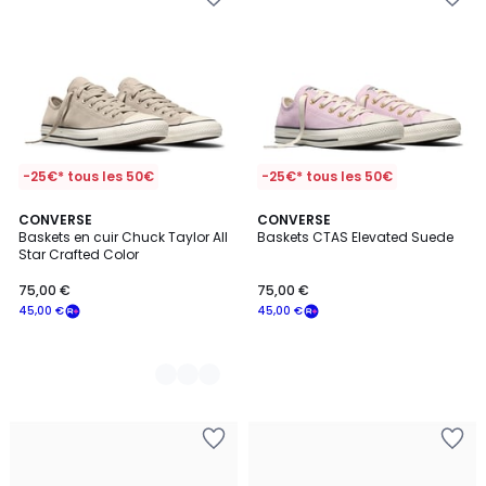
-25€* tous les 50€
-25€* tous les 50€
2
CONVERSE
CONVERSE
Baskets en cuir Chuck Taylor All
Baskets CTAS Elevated Suede
Couleurs
Star Crafted Color
75,00 €
75,00 €
45,00 €
45,00 €