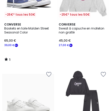
-25€* tous les 50€
-25€* tous les 50€
1
CONVERSE
CONVERSE
/
Baskets en toile Malden Street
Sweat à capuche en molleton
5
Seasonal Color
non gratté
65,00 €
45,00 €
39,00 €
27,00 €
1
/
5