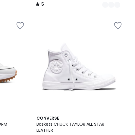
5
/
5
CONVERSE
FORM
Baskets CHUCK TAYLOR ALL STAR
LEATHER