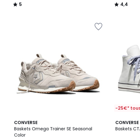
5
4,4
/
/
5
5
-25€* tous
2
CONVERSE
CONVERSE
Couleurs
Baskets Omega Trainer SE Seasonal
Baskets CTA
Color