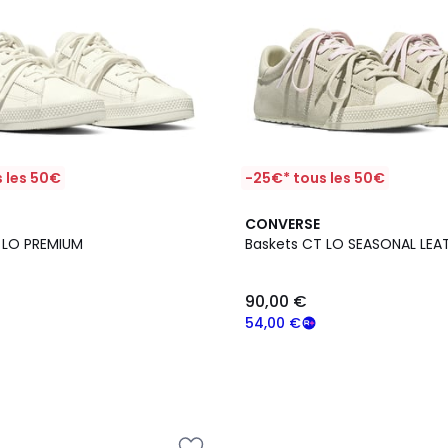
 les 50€
-25€* tous les 50€
2
CONVERSE
Couleurs
 LO PREMIUM
Baskets CT LO SEASONAL LEA
90,00 €
54,00 €