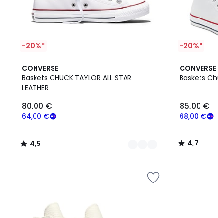
-20%*
-20%*
4
4,5
2
4,7
CONVERSE
CONVERSE
Couleurs
/ 5
Couleurs
/ 5
Baskets CHUCK TAYLOR ALL STAR
Baskets Chu
LEATHER
80,00
80,00 €
85,00 €
€
souscrivez
64,00 €
68,00 €
à
notre
4,7
4,5
programme
/
/
pour
5
5
payer
à
la
place
64,00
€.