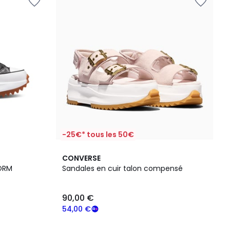
-25€* tous les 50€
3
5
CONVERSE
Couleurs
/
FORM
Sandales en cuir talon compensé
5
90,00 €
54,00 €