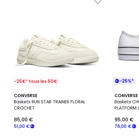
-25%*
-25€* tous les 50€
5
2
4,4
CONVERSE
CONVERSE
/
Couleurs
/ 5
Baskets RUN STAR TRAINER FLORAL
Baskets CH
5
CROCHET
PLATFORM 
85,00 €
95,00 €
51,00 €
76,00 €