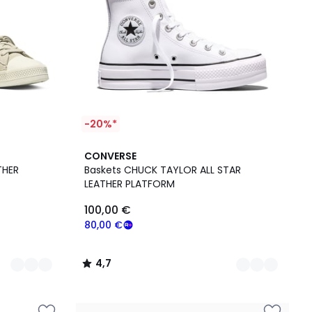
-20%*
2
4,7
CONVERSE
Couleurs
/ 5
THER
Baskets CHUCK TAYLOR ALL STAR
LEATHER PLATFORM
100,00 €
80,00 €
4,7
/
5