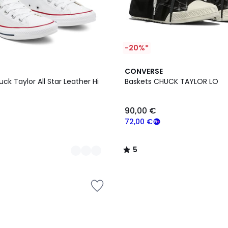
-20%*
3
5
CONVERSE
Couleurs
/
ck Taylor All Star Leather Hi
Baskets CHUCK TAYLOR LO
5
90,00 €
72,00 €
5
/
5