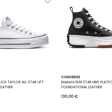
5
CONVERSE
/
UCK TAYLOR ALL STAR LIFT
Baskets RUN STAR HIKE PLAT
5
LEATHER
FOUNDATIONAL LEATHER
130,00 €