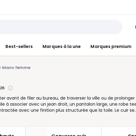
Best-sellers
Marques à la une
Marques premium
ir blanc femme
26
r avant de filer au bureau, de traverser la ville ou de prolonger 
ile à associer avec un jean droit, un pantalon large, une robe te
ractée avec une finition plus structurée que la toile. Le cuir se
lus longtemps. Pour vous sentir à l’aise du matin au soir, regard
ratique pour enchaîner les déplacements. Basses pour une silhoue
oisir selon vos habitudes. Le blanc illumine une tenue sombre, 
ue les associations plus mode. Nous vous aidons à trouver la bonn