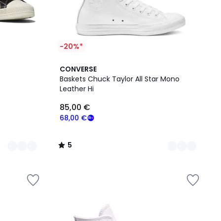
-20%*
2
5
CONVERSE
Couleurs
/
Baskets Chuck Taylor All Star Mono
5
Leather Hi
85,00 €
68,00 €
5
/
5