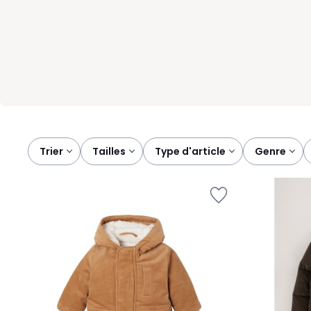
choisissons pour son style facile, son confort immédiat et s
Trier
tailles
type d'article
genre