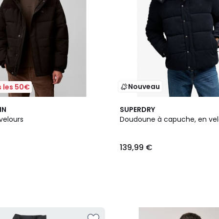
Nouveau
 les 50€
2
IN
SUPERDRY
Couleurs
velours
Doudoune à capuche, en vel
139,99 €