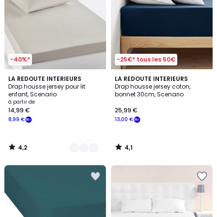
-40%*
-25€* tous les 50€
4,2
4,1
8
LA REDOUTE INTERIEURS
LA REDOUTE INTERIEURS
/ 5
/ 5
Drap housse jersey pour lit
Drap housse jersey coton,
Couleurs
enfant, Scenario
bonnet 30cm, Scenario
à partir de
14,99 €
25,99 €
8,99 €
13,00 €
4,2
4,1
/
/
5
5