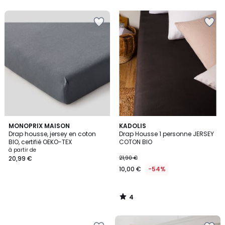
5
4
MONOPRIX MAISON
KADOLIS
/
Drap housse, jersey en coton
Drap Housse 1 personne JERSEY
5
BIO, certifié OEKO-TEX
COTON BIO
à partir de
20,99 €
21,90 €
10,00 €
-54%
4
/
5