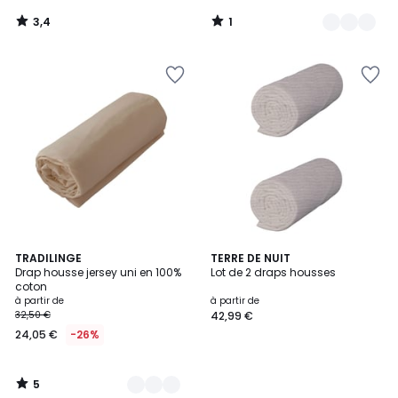
3,4
1
/
/
5
5
5
6
TRADILINGE
TERRE DE NUIT
/
Drap housse jersey uni en 100%
Lot de 2 draps housses
Couleurs
5
coton
à partir de
à partir de
32,50 €
42,99 €
24,05 €
-26%
5
/