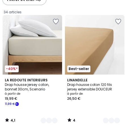
gauche
droite
34 articles
-40%*
Best-seller
4,1
4
9
LA REDOUTE INTERIEURS
10
LINANDELLE
/ 5
/
Drap housse jersey coton,
Drap housse coton 120 fils
Couleurs
Couleurs
5
bonnet 30cm, Scenario
jersey extensible DOUCEUR
Prix
à partir de
à partir de
19,99 €
26,50 €
à
11,99 €
partir
de
19,99
4,1
4
€
/
/
5
5