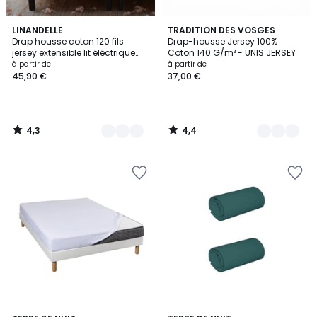
4,3
4,4
4
LINANDELLE
4
TRADITION DES VOSGES
/ 5
/ 5
Drap housse coton 120 fils
Drap-housse Jersey 100%
Couleurs
Couleurs
jersey extensible lit éléctrique
Coton 140 G/m² - UNIS JERSEY
PAPILLON
à partir de
à partir de
45,90 €
37,00 €
4,3
4,4
/
/
5
5