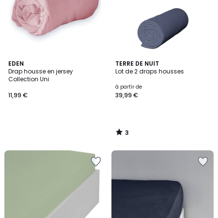
3
EDEN
TERRE DE NUIT
/
Drap housse en jersey
Lot de 2 draps housses
5
Collection Uni
à partir de
11,99 €
39,99 €
3
/
5