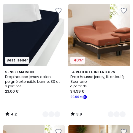
souscrivez
à
notre
programme
pour
payer
à
la
place
11,99
€.
Best-seller
-40%*
4,2
3,9
10
SENSEI MAISON
9
LA REDOUTE INTERIEURS
/ 5
/ 5
Drap housse jersey coton
Drap housse jersey, lit articulé,
Couleurs
Couleurs
peigné extensible bonnet 30 cm
Scenario
MANHATTAN
à partir de
à partir de
23,00 €
34,99 €
20,99 €
4,2
3,9
/
/
5
5