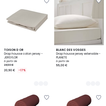
5
TOISON D OR
5
BLANC DES VOSGES
Drap housse coton jersey -
Drap housse jersey extensible -
Couleurs
Couleurs
JERSYLOR
PLANETE
à partir de
à partir de
24,59 €
55,00 €
20,90 €
-17%