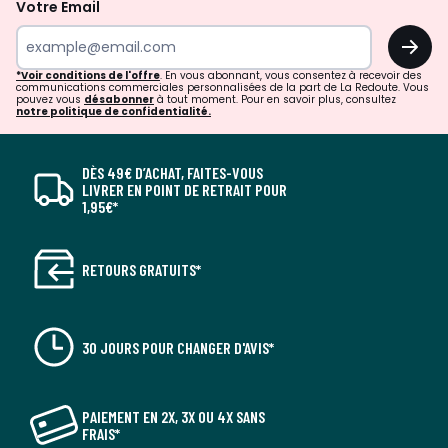
Votre Email
OK
*Voir conditions de l'offre
. En vous abonnant, vous consentez à recevoir des
communications commerciales personnalisées de la part de La Redoute. Vous
pouvez vous
désabonner
à tout moment. Pour en savoir plus, consultez
notre politique de confidentialité.
DÈS 49€ D’ACHAT, FAITES-VOUS
LIVRER EN POINT DE RETRAIT POUR
1,95€*
RETOURS GRATUITS*
30 JOURS POUR CHANGER D'AVIS*
PAIEMENT EN 2X, 3X OU 4X SANS
FRAIS*