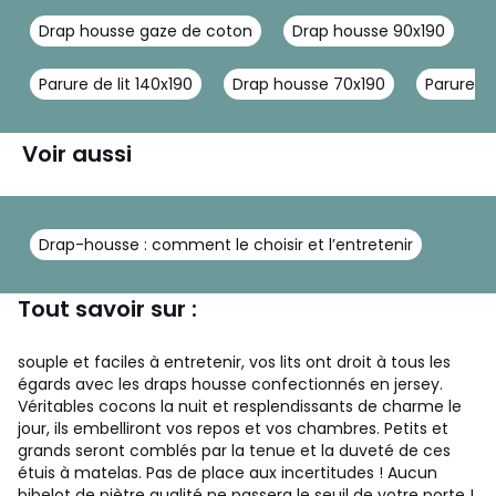
Drap housse gaze de coton
Drap housse 90x190
D
Parure de lit 140x190
Drap housse 70x190
Parure de
Voir aussi
Drap-housse : comment le choisir et l’entretenir
Tout savoir sur :
souple et faciles à entretenir, vos lits ont droit à tous les
égards avec les draps housse confectionnés en jersey.
Véritables cocons la nuit et resplendissants de charme le
jour, ils embelliront vos repos et vos chambres. Petits et
grands seront comblés par la tenue et la duveté de ces
étuis à matelas. Pas de place aux incertitudes ! Aucun
bibelot de piètre qualité ne passera le seuil de votre porte !