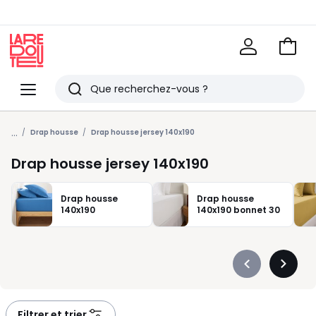
Voir
mon
La
panie
Redoute
Menu
Rechercher
Derniers
...
articles
Drap housse
Drap housse jersey 140x190
vus
Drap housse jersey 140x190
Drap housse
Drap housse
140x190
140x190 bonnet 30
Précédent
Suivan
-
-
défiler
défiler
à
à
Filtrer et trier