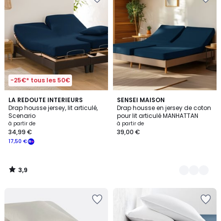
-25€* tous les 50€
3,9
LA REDOUTE INTERIEURS
10
SENSEI MAISON
/ 5
Drap housse jersey, lit articulé,
Drap housse en jersey de coton
Couleurs
Scenario
pour lit articulé MANHATTAN
à partir de
à partir de
34,99 €
39,00 €
17,50 €
3,9
/
5