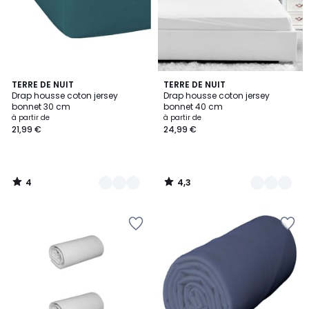
4
4,3
13
TERRE DE NUIT
5
TERRE DE NUIT
/
/ 5
Drap housse coton jersey
Drap housse coton jersey
Couleurs
Couleurs
5
bonnet 30 cm
bonnet 40 cm
à partir de
à partir de
21,99 €
24,99 €
4
4,3
/
/
5
5