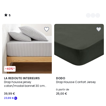
5
/
5
-40%*
3,4
1
LA REDOUTE INTERIEURS
4
DODO
/ 5
/
Drap housse jersey
Drap Housse Confort Jersey
Couleurs
5
coton/modal bonnet 30 cm
Dolsi
à partir de
39,99 €
25,00 €
23,99 €