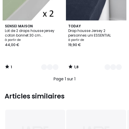
1
1,8
10
SENSEI MAISON
12
TODAY
/
/
Lot de 2 draps housse jersey
Drap housse Jersey 2
Couleurs
Couleurs
5
5
coton bonnet 30 cm
personnes uni ESSENTIAL
MANHATTAN
à partir de
à partir de
44,00 €
19,90 €
1
1,8
/
/
5
5
Page 1 sur 1
Articles similaires