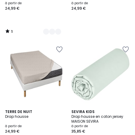
à partir de
à partir de
24,99 €
24,99 €
1
/
5
5
TERRE DE NUIT
6
SEVIRA KIDS
/
Drap housse
Drap housse en coton jersey
Couleurs
5
MAISON SEVIRA
à partir de
à partir de
24,99 €
35,85 €