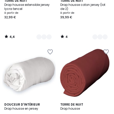
4,4
4
8
TERRE DE NUIT
5
TERRE DE NUIT
/ 5
/
Drap housse extensible jersey
Drap housse coton jersey (lot
Couleurs
Couleurs
5
lycra tencel
de 2)
à partir de
à partir de
32,99 €
39,99 €
4,4
4
/
/
5
5
1
4
DOUCEUR D'INTÉRIEUR
TERRE DE NUIT
/
Drap housse en jersey
Drap housse
Couleurs
5