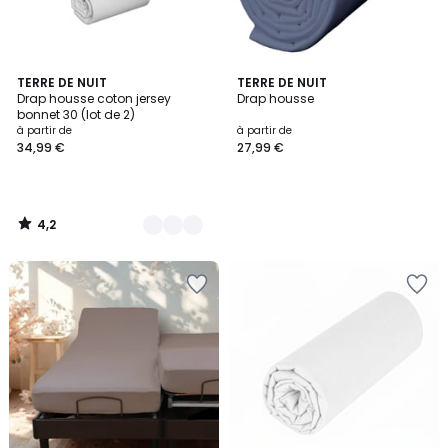
4,2
10
TERRE DE NUIT
TERRE DE NUIT
/ 5
Drap housse coton jersey
Drap housse
Couleurs
bonnet 30 (lot de 2)
à partir de
à partir de
34,99 €
27,99 €
4,2
/
5