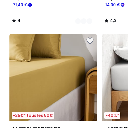
71,40 €
14,00 €
4
4,3
/
/
5
5
-25€* tous les 50€
-40%*