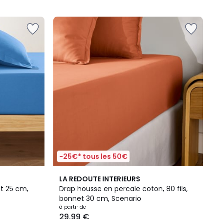
5
-25€* tous les 50€
2
4,5
LA REDOUTE INTERIEURS
Couleurs
/ 5
t 25 cm,
Drap housse en percale coton, 80 fils,
bonnet 30 cm, Scenario
à partir de
29,99 €