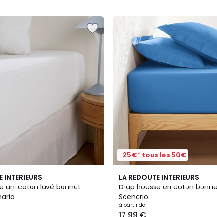
5
-25€* tous les 50€
4,2
E INTERIEURS
LA REDOUTE INTERIEURS
/ 5
e uni coton lavé bonnet
Drap housse en coton bonne
ario
Scenario
à partir de
17,99 €