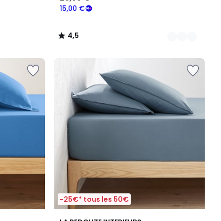
15,00 €
4,5
/
5
-25€* tous les 50€