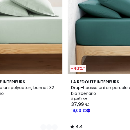
-40%*
13
4,4
E INTERIEURS
LA REDOUTE INTERIEURS
Couleurs
/ 5
e uni polycoton, bonnet 32
Drap-housse uni en percale 
io
bio Scenario
à partir de
37,99 €
19,00 €
4,4
/