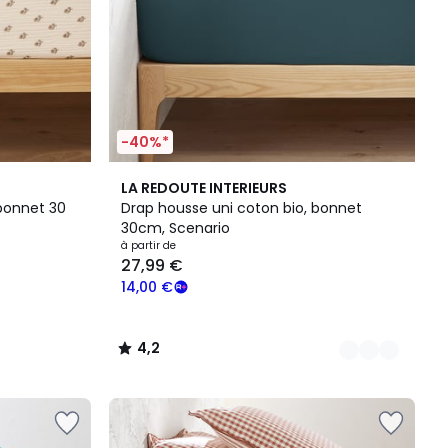
-40%*
9
4,2
LA REDOUTE INTERIEURS
Couleurs
/ 5
bonnet 30
Drap housse uni coton bio, bonnet
30cm, Scenario
à partir de
27,99 €
14,00 €
4,2
/
5