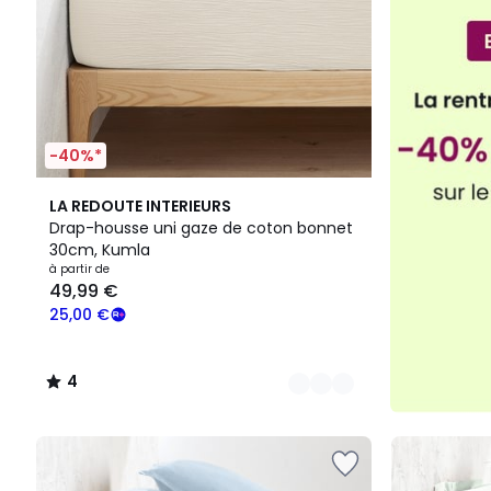
9,00
€.
-40%*
18
4
LA REDOUTE INTERIEURS
Couleurs
/
Drap-housse uni gaze de coton bonnet
5
30cm, Kumla
à partir de
49,99 €
25,00 €
4
/
5