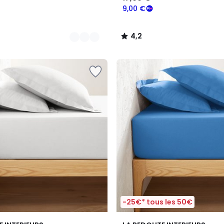
9,00 €
4,2
/
5
-25€* tous les 50€