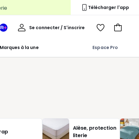
erie
Télécharger l'app
Mon
Se connecter / S'inscrire
Mon
Voir
Voir
compte
espace
mes
mon
La
favoris
panier
Marques à la une
Espace Pro
Redoute
+
Alèse, protection
rap
literie