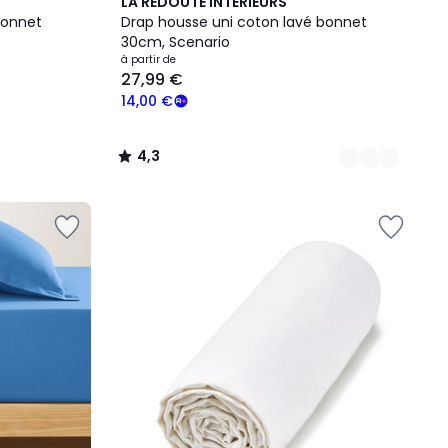
2
4,3
LA REDOUTE INTERIEURS
Couleurs
/ 5
bonnet
Drap housse uni coton lavé bonnet
30cm, Scenario
à partir de
27,99 €
14,00 €
4,3
/
5