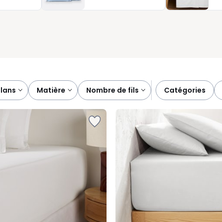
vous conseillons de l’associer à des taies et à une housse de
plans
matière
nombre de fils
catégories