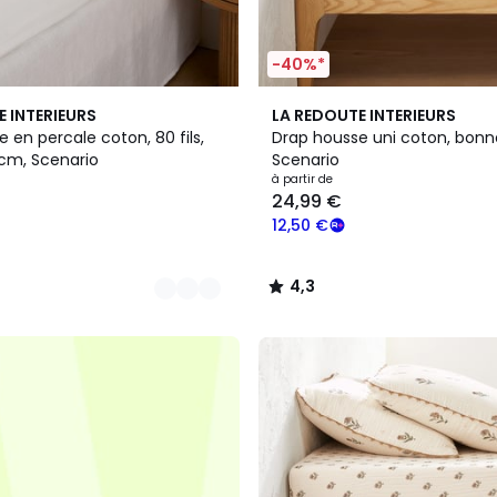
-40%*
22
4,3
E INTERIEURS
LA REDOUTE INTERIEURS
Couleurs
/ 5
 en percale coton, 80 fils,
Drap housse uni coton, bonn
cm, Scenario
Scenario
à partir de
24,99 €
12,50 €
4,3
/
5