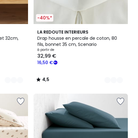
-40%*
18
4,5
LA REDOUTE INTERIEURS
Couleurs
/ 5
et 32cm,
Drap housse en percale de coton, 80
fils, bonnet 35 cm, Scenario
à partir de
32,99 €
16,50 €
4,5
/
5