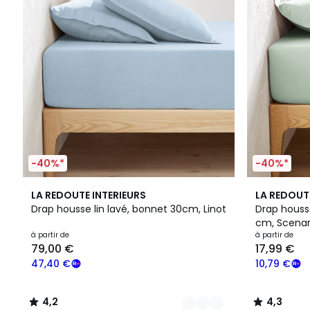
-40%*
-40%*
21
4,2
13
4,3
LA REDOUTE INTERIEURS
LA REDOUT
Couleurs
/ 5
Couleurs
/ 5
Drap housse lin lavé, bonnet 30cm, Linot
Drap houss
cm, Scenar
à partir de
à partir de
79,00 €
17,99 €
47,40 €
10,79 €
4,2
4,3
/
/