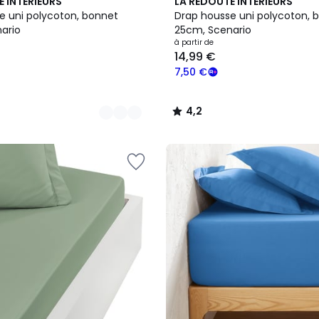
4,2
E INTERIEURS
LA REDOUTE INTERIEURS
/ 5
e uni polycoton, bonnet
Drap housse uni polycoton, 
ario
25cm, Scenario
à partir de
14,99 €
7,50 €
4,2
/
5