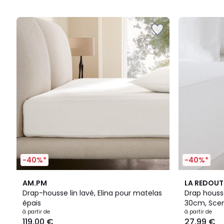
5
5
-40%*
-40%*
22
4
19
4,3
AM.PM
LA REDOUT
Couleurs
/
Couleurs
/ 5
Drap-housse lin lavé, Elina pour matelas
Drap houss
5
épais
30cm, Scen
à partir de
à partir de
119,00 €
27,99 €