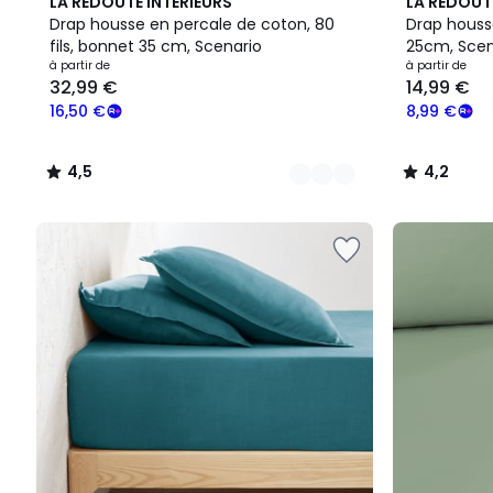
3
4,5
15
4,2
LA REDOUTE INTERIEURS
LA REDOUT
Couleurs
/ 5
Couleurs
/ 5
Drap housse en percale de coton, 80
Drap houss
fils, bonnet 35 cm, Scenario
25cm, Scen
à partir de
à partir de
32,99 €
14,99 €
16,50 €
8,99 €
4,5
4,2
/
/
5
5