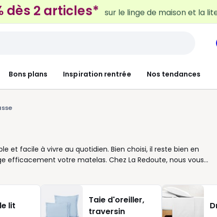
 dès 2 articles*
sur le linge de maison et la lit
Bons plans
Inspiration rentrée
Nos tendances
usse
e et facile à vivre au quotidien. Bien choisi, il reste bien en
e efficacement votre matelas. Chez La Redoute, nous vous
 s’adapter à votre literie : lit une place, deux places, queen
 hauteur des bonnets selon l’épaisseur de votre matelas. C’est le
ières, vous pouvez choisir selon vos envies : coton pour un
Taie d'oreiller,
gaze de coton pour un toucher souple, jersey pour plus de
e lit
D
traversin
e couette, le drap-housse permet aussi de composer un lit qui