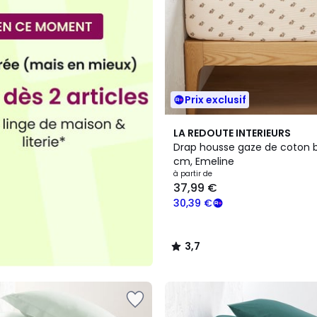
Prix exclusif
3,7
LA REDOUTE INTERIEURS
/ 5
Drap housse gaze de coton 
cm, Emeline
à partir de
37,99 €
30,39 €
3,7
/
5