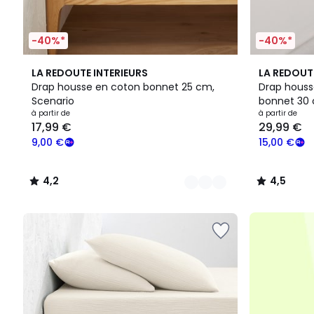
-40%*
-40%*
22
4,2
19
4,5
LA REDOUTE INTERIEURS
LA REDOUT
Couleurs
/ 5
Couleurs
/ 5
Drap housse en coton bonnet 25 cm,
Drap housse
Scenario
bonnet 30 
Prix
à partir de
à partir de
17,99 €
29,99 €
à
partir
9,00 €
15,00 €
de
17,99
4,2
4,5
€
/
/
souscrivez
5
5
à
notre
programme
pour
payer
à
la
place