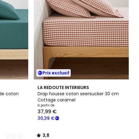
Prix exclusif
3,8
LA REDOUTE INTERIEURS
/ 5
de coton
Drap housse coton seersucker 30 cm
Cottage caramel
à partir de
37,99 €
30,39 €
3,8
/