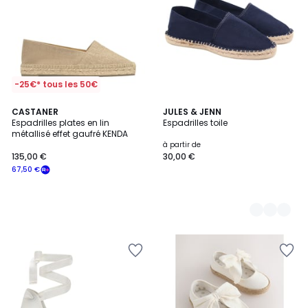
-25€* tous les 50€
CASTANER
4
JULES & JENN
Espadrilles plates en lin
Espadrilles toile
Couleurs
métallisé effet gaufré KENDA
à partir de
135,00 €
30,00 €
67,50 €