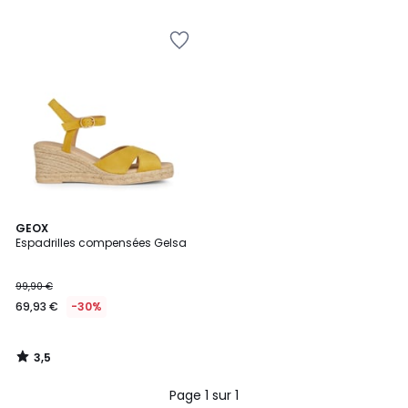
3,5
GEOX
/ 5
Espadrilles compensées Gelsa
99,90 €
69,93 €
-30%
3,5
/
5
Page 1 sur 1