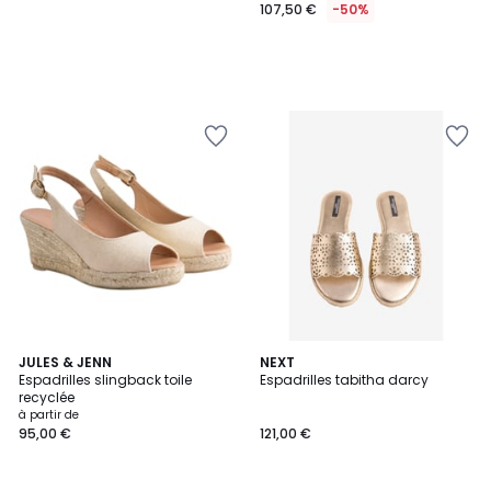
107,50 €
-50%
3
JULES & JENN
2
NEXT
Espadrilles slingback toile
Espadrilles tabitha darcy
Couleurs
Couleurs
recyclée
à partir de
95,00 €
121,00 €