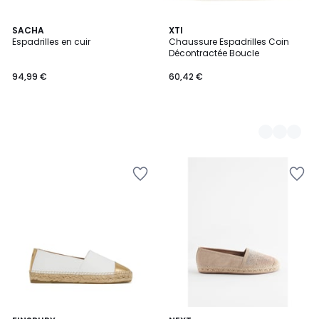
SACHA
3
XTI
Espadrilles en cuir
Chaussure Espadrilles Coin
Couleurs
Décontractée Boucle
94,99 €
60,42 €