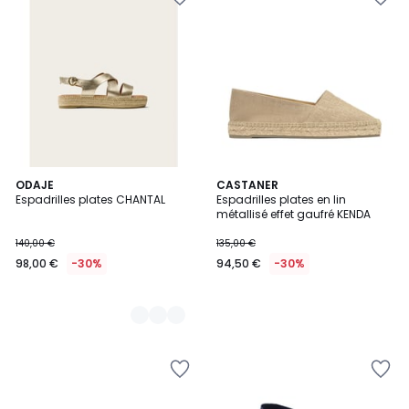
2
ODAJE
CASTANER
Espadrilles plates CHANTAL
Espadrilles plates en lin
Couleurs
métallisé effet gaufré KENDA
140,00 €
135,00 €
98,00 €
-30%
94,50 €
-30%