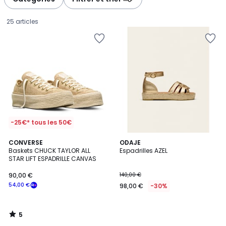
gauche
droite
25 articles
-25€* tous les 50€
5
CONVERSE
ODAJE
/
Baskets CHUCK TAYLOR ALL
Espadrilles AZEL
5
STAR LIFT ESPADRILLE CANVAS
90,00
90,00 €
140,00 €
€
54,00 €
98,00 €
-30%
souscrivez
à
notre
5
programme
/