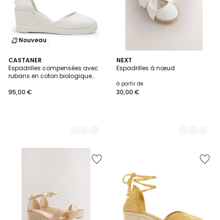
Nouveau
4
CASTANER
5
NEXT
Espadrilles compensées avec
Espadrilles à nœud
Couleurs
Couleurs
rubans en coton biologique
CAREEN PLATFORM
à partir de
95,00 €
30,00 €