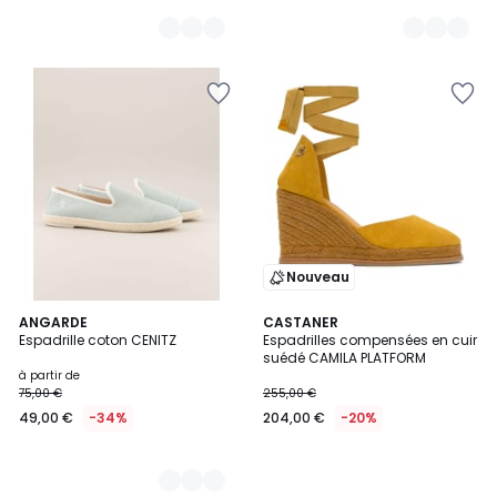
Nouveau
4
ANGARDE
CASTANER
Espadrille coton CENITZ
Espadrilles compensées en cuir
Couleurs
suédé CAMILA PLATFORM
à partir de
75,00 €
255,00 €
49,00 €
-34%
204,00 €
-20%