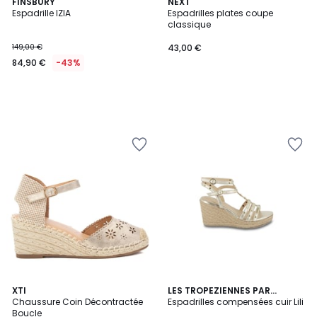
FINSBURY
NEXT
Espadrille IZIA
Espadrilles plates coupe
classique
149,00 €
43,00 €
84,90 €
-43%
2
XTI
3
LES TROPEZIENNES PAR
Chaussure Coin Décontractée
M.BELARBI
Espadrilles compensées cuir Lili
Couleurs
Couleurs
Boucle