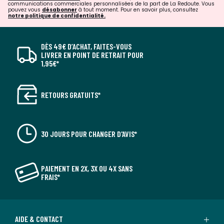
communications commerciales personnalisées de la part de La Redoute. Vous
pouvez vous
désabonner
à tout moment. Pour en savoir plus, consultez
notre politique de confidentialité.
DÈS 49€ D’ACHAT, FAITES-VOUS
LIVRER EN POINT DE RETRAIT POUR
1,95€*
RETOURS GRATUITS*
30 JOURS POUR CHANGER D'AVIS*
PAIEMENT EN 2X, 3X OU 4X SANS
FRAIS*
AIDE & CONTACT