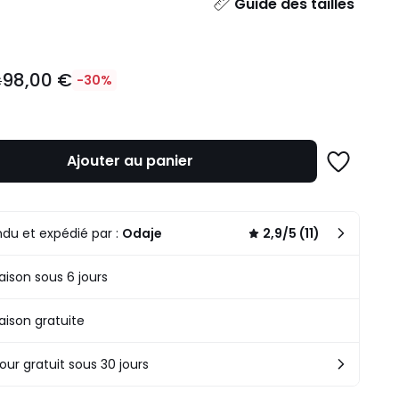
ité
Guide des tailles
98,00 €
€
-30%
Ajouter au panier
Ajouter
à
une
n
liste
du et expédié par :
Odaje
2,9/5 (11)
.
raison sous 6 jours
raison gratuite
our gratuit sous 30 jours