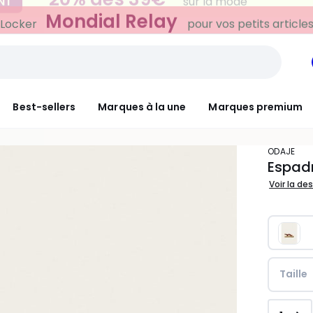
Mondial Relay
 Locker
pour vos petits article
Best-sellers
Marques à la une
Marques premium
ODAJE
Espadr
Voir la de
Taille