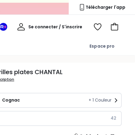
s
Télécharger l'app
Mon
Se connecter / S'inscrire
Mon
Voir
Voir
compte
espace
mes
mon
La
favoris
panier
Espace pro
Redoute
+
illes plates CHANTAL
scription
Cognac
+
1
Couleur
42