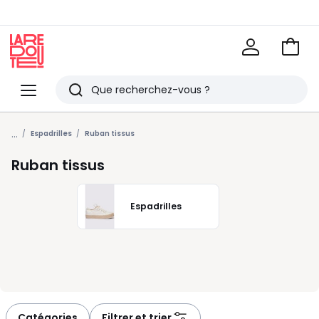
Voir
mon
La
panie
Redoute
Menu
Rechercher
Derniers
...
articles
Espadrilles
Ruban tissus
vus
Ruban tissus
Espadrilles
Catégories
Filtrer et trier