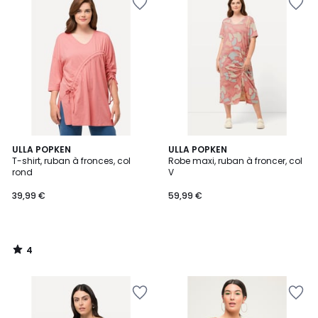
4
ULLA POPKEN
ULLA POPKEN
/
T-shirt, ruban à fronces, col
Robe maxi, ruban à froncer, col
5
rond
V
39,99 €
59,99 €
4
/
5