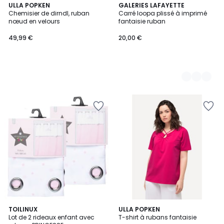
ULLA POPKEN
2
GALERIES LAFAYETTE
Chemisier de dirndl, ruban
Carré loopa plissé à imprimé
Couleurs
nœud en velours
fantaisie ruban
49,99 €
20,00 €
TOILINUX
ULLA POPKEN
Lot de 2 rideaux enfant avec
T-shirt à rubans fantaisie