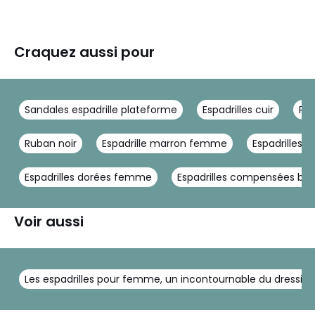
Craquez aussi pour
Sandales espadrille plateforme
Espadrilles cuir
Ru
Ruban noir
Espadrille marron femme
Espadrilles 
Espadrilles dorées femme
Espadrilles compensées bei
Voir aussi
Les espadrilles pour femme, un incontournable du dressing