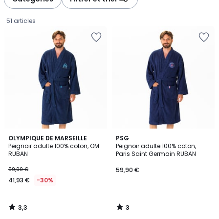
51 articles
3,3
3
OLYMPIQUE DE MARSEILLE
PSG
/ 5
/
Peignoir adulte 100% coton, OM
Peignoir adulte 100% coton,
5
RUBAN
Paris Saint Germain RUBAN
41,93
59,90 €
59,90 €
€
41,93 €
-30%
au
lieu
de
3,3
3
59,90
/
/
5
5