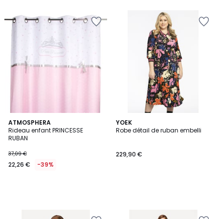
ATMOSPHERA
YOEK
Rideau enfant PRINCESSE
Robe détail de ruban embelli
RUBAN
37,09 €
229,90 €
22,26 €
-39%