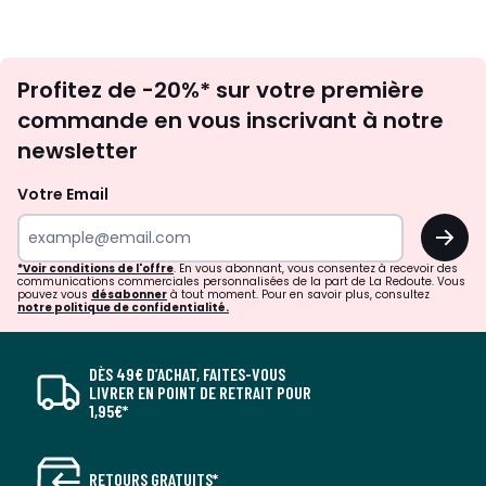
Inscription
Profitez de -20%* sur votre première
newsletter
commande en vous inscrivant à notre
newsletter
Votre Email
OK
*Voir conditions de l'offre
. En vous abonnant, vous consentez à recevoir des
communications commerciales personnalisées de la part de La Redoute. Vous
pouvez vous
désabonner
à tout moment. Pour en savoir plus, consultez
notre politique de confidentialité.
DÈS 49€ D’ACHAT, FAITES-VOUS
LIVRER EN POINT DE RETRAIT POUR
1,95€*
RETOURS GRATUITS*