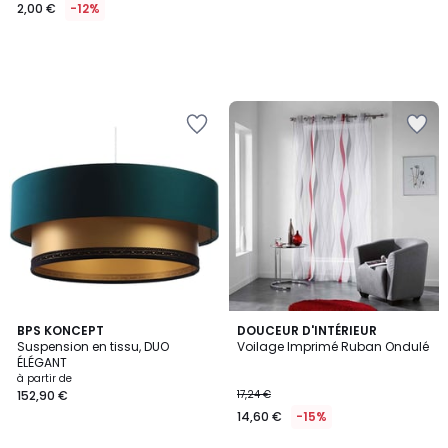
2,00 €
-12%
4
BPS KONCEPT
DOUCEUR D'INTÉRIEUR
/
Suspension en tissu, DUO
Voilage Imprimé Ruban Ondulé
5
ÉLÉGANT
à partir de
152,90 €
17,24 €
14,60 €
-15%