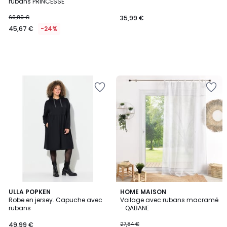
rubans PRINCESSE
60,89 €
35,99 €
45,67 €
-24%
ULLA POPKEN
HOME MAISON
Robe en jersey. Capuche avec
Voilage avec rubans macramé
rubans
- QABANE
49,99 €
27,84 €