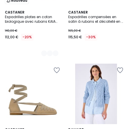
Nouveau
3
CASTANER
CASTANER
Espadrilles plates en coton
Espadrilles compensées en
Couleurs
biologique avec rubans KAIA
satin à rubans et décolleté en V
PLATFORM
CHIARA PLATFORM
140,00 €
165,00 €
112,00 €
-20%
115,50 €
-30%