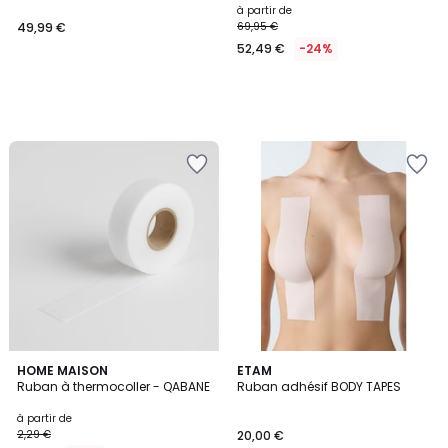
à partir de
49,99 €
69,95 €
52,49 €
-24%
HOME MAISON
ETAM
Ruban à thermocoller - QABANE
Ruban adhésif BODY TAPES
à partir de
2,29 €
20,00 €