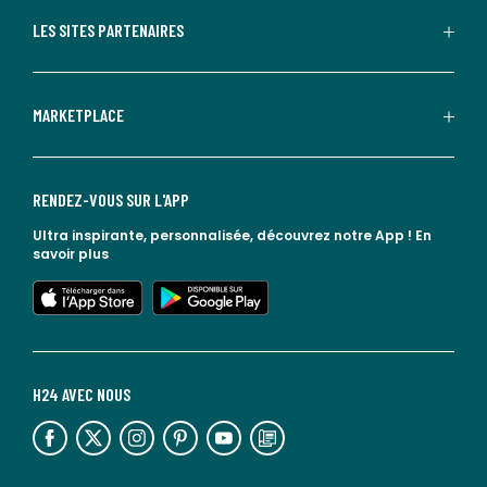
LES SITES PARTENAIRES
MARKETPLACE
RENDEZ-VOUS SUR L'APP
Ultra inspirante, personnalisée, découvrez notre App !
En
savoir plus
lien vers l'app store
lien vers google play
H24 AVEC NOUS
lien vers l'espace réseaux sociaux
lien vers l'espace réseaux sociaux
lien vers l'espace réseaux sociaux
lien vers l'espace réseaux sociaux
lien vers l'espace réseaux sociaux
lien vers le blog la redoute