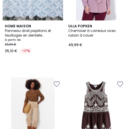
HOME MAISON
ULLA POPKEN
Panneau droit papillons et
Chemisier à carreaux avec
feuillages en dentelle
ruban à nouer
modulable avec ruban
à partir de
fronceur
30,39 €
49,99 €
25,10 €
-17%