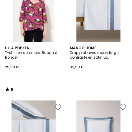
5
ULLA POPKEN
MANGO HOME
/
T-shirt en coton bio. Ruban à
Drap plat avec ruban large
5
froncer
contrasté en satin Lit
150/160 cm
29,99 €
35,99 €
5
/
5