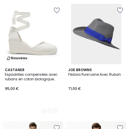
€
30%
de
réduction
appliquée.
Nouveau
4
CASTANER
JOE BROWNS
Espadrilles compensées avec
Fédora Pure Laine Avec Ruban
Couleurs
rubans en coton biologique
CAREEN PLATFORM
95,00 €
71,00 €