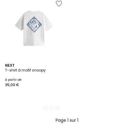
2
NEXT
T-shirt à motif snoopy
Couleurs
à partir de
35,00 €
Page 1 sur 1