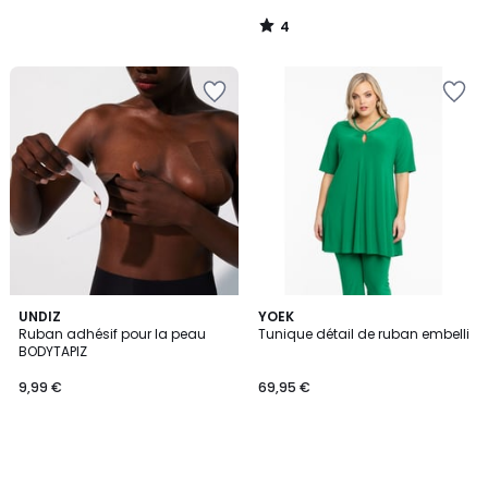
4
/
5
UNDIZ
YOEK
Ruban adhésif pour la peau
Tunique détail de ruban embelli
BODYTAPIZ
9,99 €
69,95 €