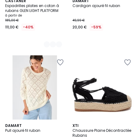
2
CASTANER
DAMART
Espadrilles plates en coton à
Cardigan ajouré fil ruban
Couleurs
rubans GLEN LIGHT PLATFORM
à partir de
185,00 €
49,99 €
111,00 €
-40%
20,00 €
-59%
DAMART
XTI
Pull ajouré fil ruban
Chaussure Plaine Décontractée
Rubans