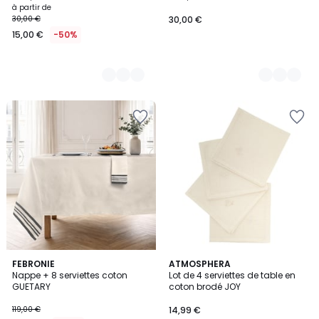
à partir de
30,00 €
30,00 €
15,00 €
-50%
5
FEBRONIE
2
ATMOSPHERA
Nappe + 8 serviettes coton
Lot de 4 serviettes de table en
Couleurs
Couleurs
GUETARY
coton brodé JOY
119,00 €
14,99 €