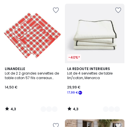
5
pour
payer
à
la
place
10,00
€.
-40%*
4,3
4,3
5
LINANDELLE
4
LA REDOUTE INTERIEURS
/ 5
/ 5
Lot de 2 2 grandes serviettes de
Lot de 4 serviettes de table
Couleurs
Couleurs
table coton 57 fils carreaux
lin/coton, Menorca
vichy normand NELLY
14,50 €
29,99 €
17,99 €
4,3
4,3
/
/
5
5