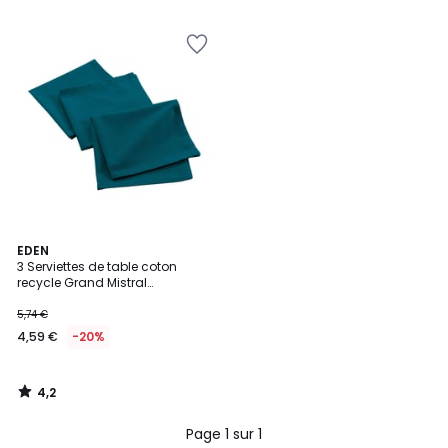
4,2
EDEN
/ 5
3 Serviettes de table coton
recycle Grand Mistral
Anthracite
5,74 €
4,59 €
-20%
4,2
/
5
Page 1 sur 1