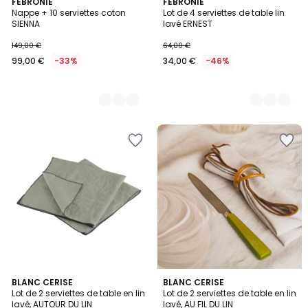
3
FEBRONIE
2
FEBRONIE
Nappe + 10 serviettes coton
Lot de 4 serviettes de table lin
Couleurs
Couleurs
SIENNA
lavé ERNEST
149,00 €
64,00 €
99,00 €
-33%
34,00 €
-46%
2
BLANC CERISE
4
BLANC CERISE
Lot de 2 serviettes de table en lin
Lot de 2 serviettes de table en lin
Couleurs
Couleurs
lavé, AUTOUR DU LIN
lavé, AU FIL DU LIN