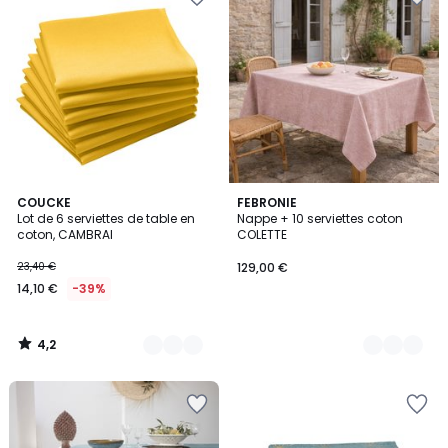
4,2
6
COUCKE
4
FEBRONIE
/ 5
Lot de 6 serviettes de table en
Nappe + 10 serviettes coton
Couleurs
Couleurs
coton, CAMBRAI
COLETTE
23,40 €
129,00 €
14,10 €
-39%
4,2
/
5