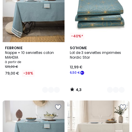
-40%*
4,3
8
FEBRONIE
2
SO'HOME
/ 5
Nappe + 10 serviettes coton
Lot de 3 serviettes imprimées
Couleurs
Couleurs
MAHDIA
Nordic Star
à partir de
129,00 €
12,99 €
6,50 €
79,00 €
-38%
4,3
/
5