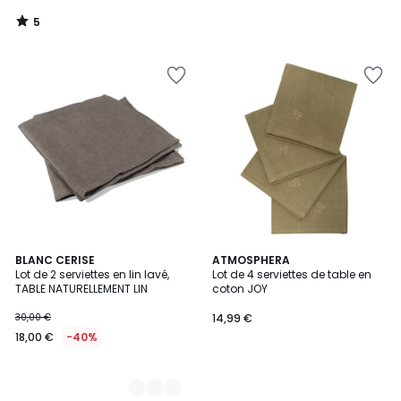
5
/
5
2
BLANC CERISE
ATMOSPHERA
Lot de 2 serviettes en lin lavé,
Lot de 4 serviettes de table en
Couleurs
TABLE NATURELLEMENT LIN
coton JOY
30,00 €
14,99 €
18,00 €
-40%