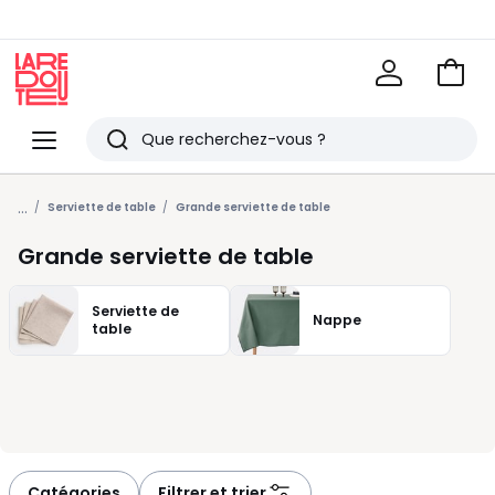
Voir
mon
La
panie
Redoute
Menu
Rechercher
Derniers
...
articles
Serviette de table
Grande serviette de table
vus
Grande serviette de table
Serviette de
Nappe
table
Catégories
Filtrer et trier