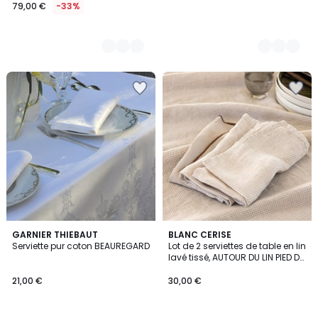
79,00 €
-33%
5
GARNIER THIEBAUT
BLANC CERISE
/
Serviette pur coton BEAUREGARD
Lot de 2 serviettes de table en lin
5
lavé tissé, AUTOUR DU LIN PIED DE
POULE
21,00 €
30,00 €