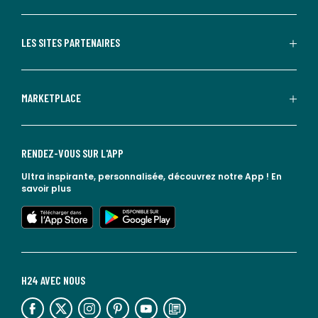
LES SITES PARTENAIRES
MARKETPLACE
RENDEZ-VOUS SUR L'APP
Ultra inspirante, personnalisée, découvrez notre App !
En
savoir plus
lien vers l'app store
lien vers google play
H24 AVEC NOUS
lien vers l'espace réseaux sociaux
lien vers l'espace réseaux sociaux
lien vers l'espace réseaux sociaux
lien vers l'espace réseaux sociaux
lien vers l'espace réseaux sociaux
lien vers le blog la redoute