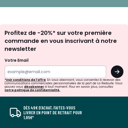
Inscription
Profitez de -20%* sur votre première
newsletter
commande en vous inscrivant à notre
newsletter
Votre Email
OK
*Voir conditions de l'offre
. En vous abonnant, vous consentez à recevoir des
communications commerciales personnalisées de la part de La Redoute. Vous
pouvez vous
désabonner
à tout moment. Pour en savoir plus, consultez
notre politique de confidentialité.
DÈS 49€ D’ACHAT, FAITES-VOUS
LIVRER EN POINT DE RETRAIT POUR
1,95€*