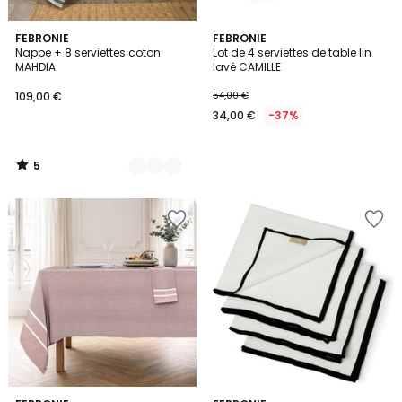
5
9
FEBRONIE
FEBRONIE
/
Nappe + 8 serviettes coton
Lot de 4 serviettes de table lin
Couleurs
5
MAHDIA
lavé CAMILLE
109,00 €
54,00 €
34,00 €
-37%
5
/
5