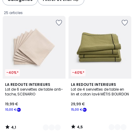
25 articles
-40%*
-40%*
4,1
4,5
11
LA REDOUTE INTERIEURS
7
LA REDOUTE INTERIEURS
/ 5
/ 5
Lot de 6 serviettes de table anti-
Lot de 4 serviettes de table en
Couleurs
Couleurs
tache, SCENARIO
lin et coton lavé MÉTIS BOURDON
19,99
19,99 €
29,99 €
€
10,00 €
15,00 €
souscrivez
à
notre
4,5
4,1
programme
/
/
5