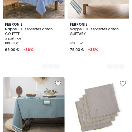
4
FEBRONIE
4
FEBRONIE
Nappe + 8 serviettes coton
Nappe + 10 serviettes coton
Couleurs
Couleurs
COLETTE
GUETARY
à partir de
109,00 €
129,00 €
69,00 €
-36%
79,00 €
-38%