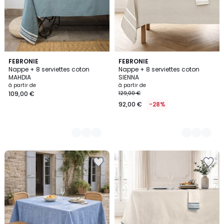
10
FEBRONIE
3
FEBRONIE
Nappe + 8 serviettes coton
Nappe + 8 serviettes coton
Couleurs
Couleurs
MAHDIA
SIENNA
à partir de
à partir de
109,00 €
129,00 €
92,00 €
-28%