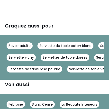
Craquez aussi pour
Bavoir adulte
Serviette de table coton blanc
Servi
Serviette vichy
Serviettes de table dorées
Serviet
Serviette de table rose poudré
Serviette de table vert
Voir aussi
Febronie
Blanc Cerise
La Redoute Interieurs