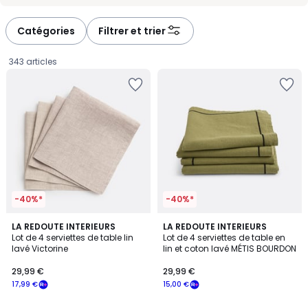
-
-
défiler
défiler
à
à
Catégories
Filtrer et trier
gauche
droite
343 articles
-40%*
-40%*
4,4
4,5
14
LA REDOUTE INTERIEURS
7
LA REDOUTE INTERIEURS
/ 5
/ 5
Lot de 4 serviettes de table lin
Lot de 4 serviettes de table en
Couleurs
Couleurs
lavé Victorine
lin et coton lavé MÉTIS BOURDON
29,99
29,99 €
29,99 €
€
17,99 €
15,00 €
souscrivez
à