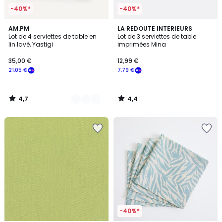
-40%*
-40%*
4,7
4,4
2
AM.PM
LA REDOUTE INTERIEURS
/ 5
/ 5
Lot de 4 serviettes de table en
Lot de 3 serviettes de table
Couleurs
lin lavé, Yastigi
imprimées Mina
35,00 €
12,99 €
21,05 €
7,79 €
4,7
4,4
/
/
5
5
-40%*