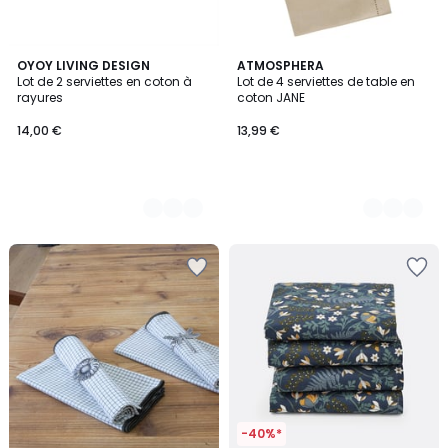
2
OYOY LIVING DESIGN
2
ATMOSPHERA
Lot de 2 serviettes en coton à
Lot de 4 serviettes de table en
Couleurs
Couleurs
rayures
coton JANE
14,00 €
13,99 €
-40%*