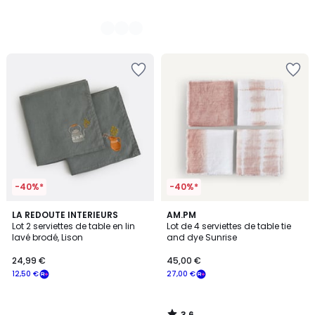
-40%*
-40%*
3,6
LA REDOUTE INTERIEURS
AM.PM
/ 5
Lot 2 serviettes de table en lin
Lot de 4 serviettes de table tie
lavé brodé, Lison
and dye Sunrise
24,99 €
45,00 €
12,50 €
27,00 €
3,6