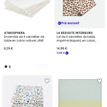
Prix exclusif
5
2
ATMOSPHERA
LA REDOUTE INTERIEURS
/
Ensemble de 4 serviettes de
Lot de 4 serviettes de table,
Couleurs
5
table en coton naturel JANE
imprimé léopard, en coton,
LEOPOLD
8,29 €
14,99 €
11,99 €
5
/
5