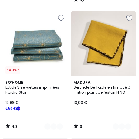
/
5
-40%*
4,3
3
2
SO'HOME
3
MADURA
/ 5
/
Lot de 3 serviettes imprimées
Serviette De Table en Lin lavé à
Couleurs
Couleurs
5
Nordic Star
finition point de feston NINO
12,99 €
10,00 €
6,50 €
4,3
3
/
/
5
5