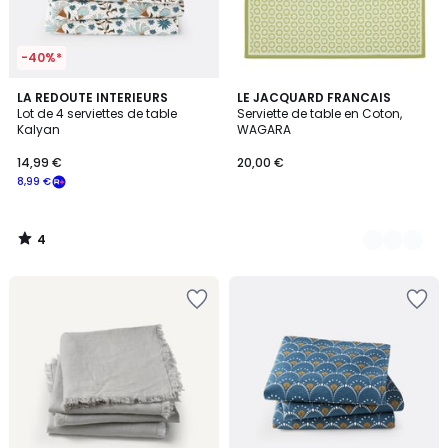
-40%*
4
LA REDOUTE INTERIEURS
3
LE JACQUARD FRANCAIS
/
Lot de 4 serviettes de table
Serviette de table en Coton,
Couleurs
5
Kalyan
WAGARA
14,99 €
20,00 €
8,99 €
4
/
5