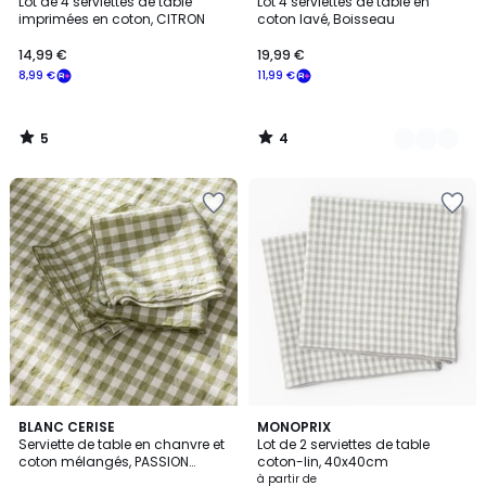
/
/
Lot de 4 serviettes de table
Lot 4 serviettes de table en
Couleurs
5
5
imprimées en coton, CITRON
coton lavé, Boisseau
14,99 €
19,99 €
8,99 €
11,99 €
5
4
/
/
5
5
5
2
BLANC CERISE
4
MONOPRIX
/
Serviette de table en chanvre et
Lot de 2 serviettes de table
Couleurs
Couleurs
5
coton mélangés, PASSION
coton-lin, 40x40cm
VICHY
à partir de