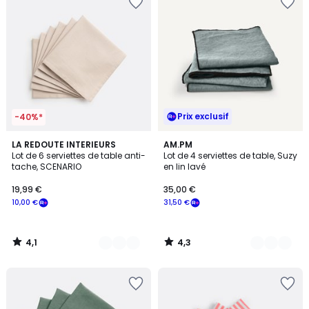
Prix exclusif
-40%*
4,1
4,3
11
LA REDOUTE INTERIEURS
7
AM.PM
/ 5
/ 5
Lot de 6 serviettes de table anti-
Lot de 4 serviettes de table, Suzy
Couleurs
Couleurs
tache, SCENARIO
en lin lavé
19,99 €
35,00 €
10,00 €
31,50 €
4,1
4,3
/
/
5
5