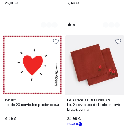
25,00 €
7,49 €
5
/
5
5
OPJET
LA REDOUTE INTERIEURS
/
Lot de 20 serviettes papier cœur
Lot 2 serviettes de table lin lavé
5
brodé, Lorina
4,49 €
24,99 €
12,50 €