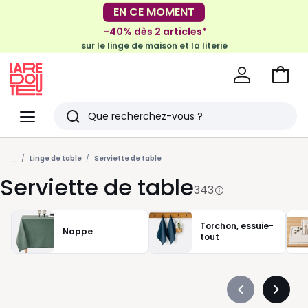
-40% dès 2 articles*
EN CE MOMENT
sur le linge de maison et la literie
-30€ tous les 100€*
sur le meuble & la déco
Voir
mon
La
panie
Redoute
Menu
Rechercher
Derniers
...
articles
Linge de table
Serviette de table
Serviette de table
vus
343
Torchon, essuie-
Nappe
tout
Précédent
Suivan