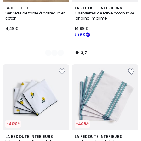
3,7
4
SUD ETOFFE
LA REDOUTE INTERIEURS
/ 5
Serviette de table à carreaux en
4 serviettes de table coton lavé
Couleurs
coton
longina imprimé
4,49 €
14,99 €
8,99 €
3,7
/
5
-40%*
-40%*
5
4
LA REDOUTE INTERIEURS
2
LA REDOUTE INTERIEURS