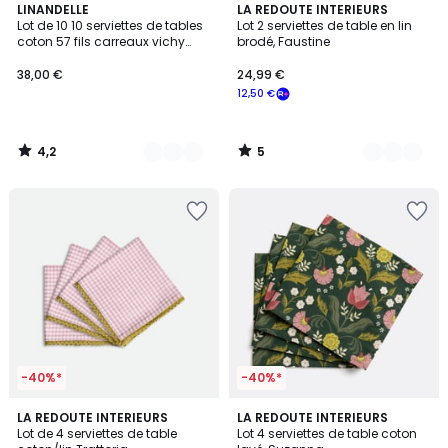
4,2
5
5
LINANDELLE
2
LA REDOUTE INTERIEURS
/ 5
/
Lot de 10 10 serviettes de tables
Lot 2 serviettes de table en lin
Couleurs
Couleurs
5
coton 57 fils carreaux vichy
brodé, Faustine
Normand NELLY
38,00 €
24,99 €
12,50 €
4,2
5
/
/
5
5
-40%*
-40%*
4,3
5
LA REDOUTE INTERIEURS
LA REDOUTE INTERIEURS
/ 5
/
Lot de 4 serviettes de table
Lot 4 serviettes de table coton