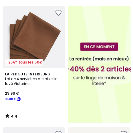
5
5
-25€* tous les 50€
4,4
LA REDOUTE INTERIEURS
/ 5
Lot de 4 serviettes de table lin
lavé Victorine
29,99 €
15,00 €
4,4
/
5