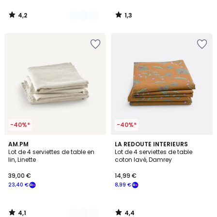
4,2
1,3
/
/
5
5
-40%*
-40%*
4,1
4,4
2
AM.PM
LA REDOUTE INTERIEURS
/ 5
/ 5
Lot de 4 serviettes de table en
Lot de 4 serviettes de table
Couleurs
lin, Linette
coton lavé, Damrey
39,00 €
14,99 €
23,40 €
8,99 €
4,1
4,4
/
/