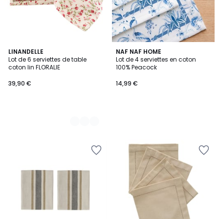
2
LINANDELLE
NAF NAF HOME
Lot de 6 serviettes de table
Lot de 4 serviettes en coton
Couleurs
coton lin FLORALIE
100% Peacock
39,90 €
14,99 €