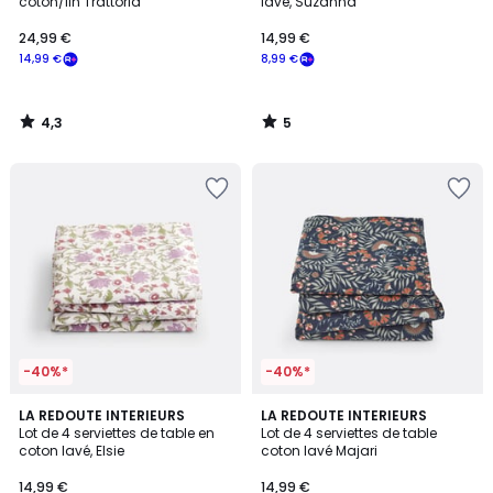
5
coton/lin Trattoria
lavé, Suzanna
24,99 €
14,99 €
14,99 €
8,99 €
4,3
5
/
/
5
5
-40%*
-40%*
4,8
4,8
LA REDOUTE INTERIEURS
LA REDOUTE INTERIEURS
/ 5
/ 5
Lot de 4 serviettes de table en
Lot de 4 serviettes de table
coton lavé, Elsie
coton lavé Majari
14,99 €
14,99 €