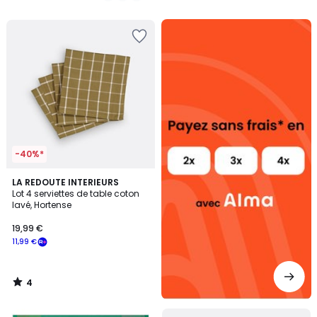
5
5
Alma
payez
sans
frais
-40%*
4
LA REDOUTE INTERIEURS
/
Lot 4 serviettes de table coton
5
lavé, Hortense
19,99 €
11,99 €
4
/
5