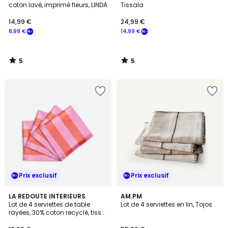
5
5
coton lavé, imprimé fleurs, LINDA
Tissala
14,99 €
24,99 €
8,99 €
14,99 €
5
5
/
/
5
5
Prix exclusif
Prix exclusif
3
2
LA REDOUTE INTERIEURS
2
AM.PM
/
Lot de 4 serviettes de table
Lot de 4 serviettes en lin, Tojos
Couleurs
Couleurs
5
rayées, 30% coton recyclé, tissé
teint, MIRELLA