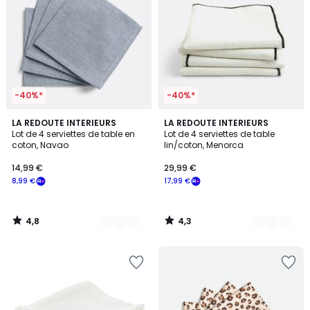
-40%*
-40%*
4,8
4,3
3
LA REDOUTE INTERIEURS
4
LA REDOUTE INTERIEURS
/ 5
/ 5
Lot de 4 serviettes de table en
Lot de 4 serviettes de table
Couleurs
Couleurs
coton, Navao
lin/coton, Menorca
14,99 €
29,99 €
8,99 €
17,99 €
4,8
4,3
/
/
5
5