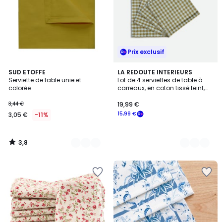
Prix exclusif
3,8
18
SUD ETOFFE
2
LA REDOUTE INTERIEURS
/ 5
Serviette de table unie et
Lot de 4 serviettes de table à
Couleurs
Couleurs
colorée
carreaux, en coton tissé teint,
BETHANY BICOLORE
3,44 €
19,99 €
15,99 €
3,05 €
-11%
3,8
/
5