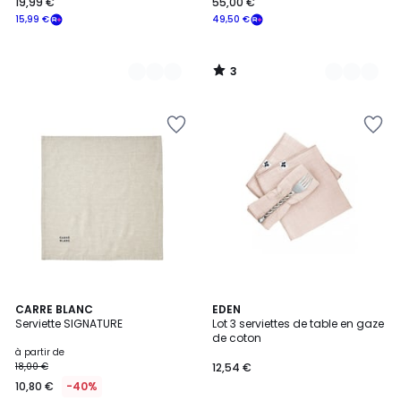
19,99 €
55,00 €
15,99 €
49,50 €
3
/
5
2
CARRE BLANC
EDEN
Serviette SIGNATURE
Lot 3 serviettes de table en gaze
Couleurs
de coton
à partir de
18,00 €
12,54 €
10,80 €
-40%