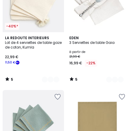
-40%*
5
5
5
LA REDOUTE INTERIEURS
18
EDEN
/
/
Lot de 4 serviettes de table gaze
3 Serviettes de table Gaia
Couleurs
Couleurs
5
5
de coton, Kumla
à partir de
22,99 €
21,99 €
11,50 €
16,99 €
-22%
5
5
/
/
5
5