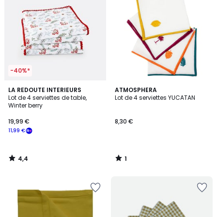
-40%*
4,4
1
LA REDOUTE INTERIEURS
ATMOSPHERA
/ 5
/
Lot de 4 serviettes de table,
Lot de 4 serviettes YUCATAN
5
Winter berry
19,99 €
8,30 €
11,99 €
4,4
1
/
/
5
5