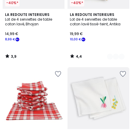
-40%*
-40%*
3,9
4,4
LA REDOUTE INTERIEURS
3
LA REDOUTE INTERIEURS
/ 5
/ 5
Lot de 4 serviettes de table
Lot de 4 serviettes de table
Couleurs
coton lavé, Bhojan
coton lavé tissé-teint, Antika
14,99 €
19,99 €
8,99 €
10,00 €
3,9
4,4
/
/
5
5