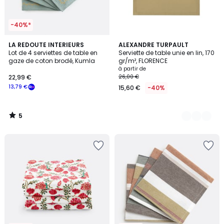
-40%*
5
LA REDOUTE INTERIEURS
14
ALEXANDRE TURPAULT
/
Lot de 4 serviettes de table en
Serviette de table unie en lin, 170
Couleurs
5
gaze de coton brodé, Kumla
gr/m², FLORENCE
à partir de
22,99 €
26,00 €
13,79 €
15,60 €
-40%
5
/
5