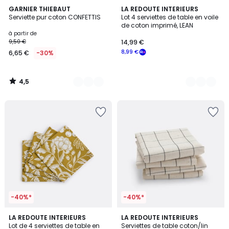
4,5
24
GARNIER THIEBAUT
2
LA REDOUTE INTERIEURS
/ 5
Serviette pur coton CONFETTIS
Lot 4 serviettes de table en voile
Couleurs
Couleurs
de coton imprimé, LEAN
à partir de
9,50 €
14,99 €
8,99 €
6,65 €
-30%
4,5
/
5
-40%*
-40%*
5
5
LA REDOUTE INTERIEURS
LA REDOUTE INTERIEURS
/
/
Lot de 4 serviettes de table en
Serviettes de table coton/lin