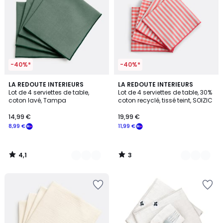
-40%*
-40%*
4,1
3
5
LA REDOUTE INTERIEURS
4
LA REDOUTE INTERIEURS
/ 5
/
Lot de 4 serviettes de table,
Lot de 4 serviettes de table, 30%
Couleurs
Couleurs
5
coton lavé, Tampa
coton recyclé, tissé teint, SOIZIC
14,99 €
19,99 €
8,99 €
11,99 €
4,1
3
/
/
5
5