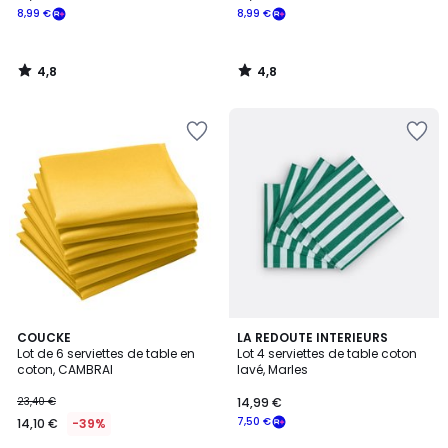
8,99 €
8,99 €
4,8
4,8
/
/
5
5
4,2
1,3
6
COUCKE
LA REDOUTE INTERIEURS
/ 5
/
Lot de 6 serviettes de table en
Lot 4 serviettes de table coton
Couleurs
5
coton, CAMBRAI
lavé, Marles
23,40 €
14,99 €
7,50 €
14,10 €
-39%