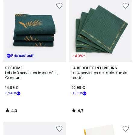
Prix exclusif
-40%*
4,3
4,7
SO'HOME
LA REDOUTE INTERIEURS
/ 5
/ 5
Lot de 3 serviettes imprimées,
Lot 4 serviettes de table, Kumla
Cancun
brodé
14,99 €
22,99 €
11,24 €
11,50 €
4,3
4,7
/
/
5
5