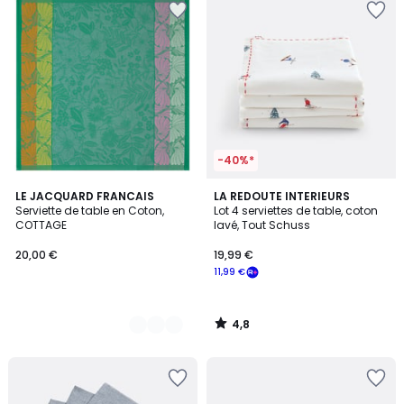
-40%*
4,8
3
LE JACQUARD FRANCAIS
LA REDOUTE INTERIEURS
/ 5
Serviette de table en Coton,
Lot 4 serviettes de table, coton
Couleurs
COTTAGE
lavé, Tout Schuss
20,00 €
19,99 €
11,99 €
4,8
/
5