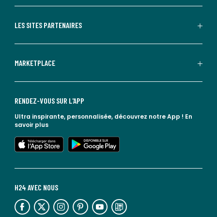
LES SITES PARTENAIRES
MARKETPLACE
RENDEZ-VOUS SUR L'APP
Ultra inspirante, personnalisée, découvrez notre App !
En
savoir plus
lien vers l'app store
lien vers google play
H24 AVEC NOUS
lien vers l'espace réseaux sociaux
lien vers l'espace réseaux sociaux
lien vers l'espace réseaux sociaux
lien vers l'espace réseaux sociaux
lien vers l'espace réseaux sociaux
lien vers le blog la redoute