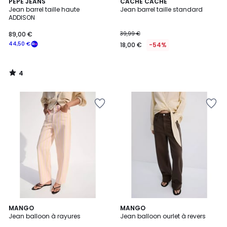
4
PEPE JEANS
CACHE CACHE
/
Jean barrel taille haute
Jean barrel taille standard
5
ADDISON
89,00 €
39,99 €
44,50 €
18,00 €
-54%
4
/
5
MANGO
MANGO
Jean balloon à rayures
Jean balloon ourlet à revers