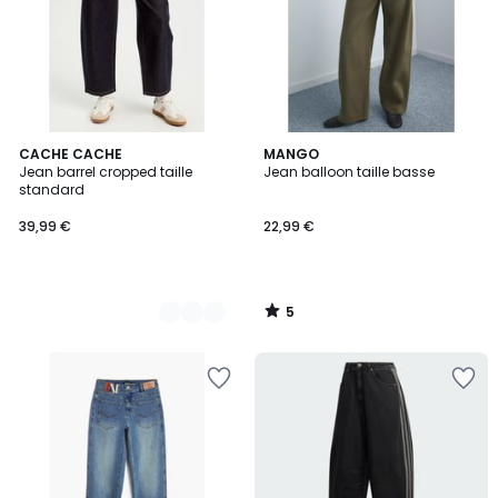
5
4
CACHE CACHE
MANGO
/
Jean barrel cropped taille
Jean balloon taille basse
Couleurs
5
standard
39,99 €
22,99 €
5
/
5