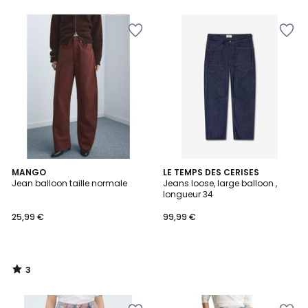
3
MANGO
LE TEMPS DES CERISES
/
Jean balloon taille normale
Jeans loose, large balloon ,
5
longueur 34
25,99 €
99,99 €
3
/
5