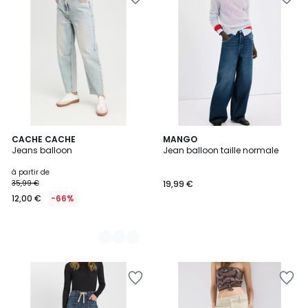
2
CACHE CACHE
MANGO
Jeans balloon
Jean balloon taille normale
Couleurs
à partir de
35,99 €
19,99 €
12,00 €
-66%