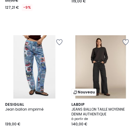
139,99 €
119,00 €
127,21 €
-9%
Nouveau
DESIGUAL
3
LABDIP
Jean ballon imprimé
JEANS BALLON TAILLE MOYENNE
Couleurs
DENIM AUTHENTIQUE
à partir de
139,00 €
140,00 €