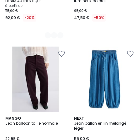
DENIM AUTHENTIQUE
lumineux colorés
à partir de
115,00 €
95,00 €
92,00 €
-20%
47,50 €
-50%
MANGO
NEXT
Jean balloon taille normale
Jean ballon en lin mélangé
léger
22,99 €
55,00 €