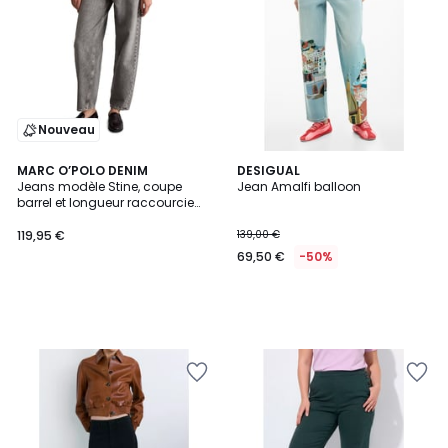
Nouveau
MARC O’POLO DENIM
DESIGUAL
Jeans modèle Stine, coupe
Jean Amalfi balloon
barrel et longueur raccourcie
en pur coton
119,95 €
139,00 €
69,50 €
-50%