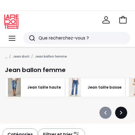
Voir
mon
La
panie
Redoute
Menu
Rechercher
Derniers
...
articles
Jean droit
Jean ballon femme
vus
Jean ballon femme
Jean taille haute
Jean taille basse
Précédent
Suivan
-
-
défiler
défiler
à
à
Catégories
Filtrer et trier