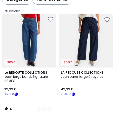
gauche
droite
176 articles
-20%*
-20%*
4,8
5
LA REDOUTE COLLECTIONS
LA REDOUTE COLLECTIONS
/ 5
Jean large barrel, Signature,
Jean barrel large à rayures
Couleurs
ARMIDE
39,99
39,99 €
49,99 €
€
31,99 €
39,99 €
souscrivez
à
notre
4,8
programme
/
5