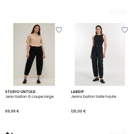
5
STUDIO UNTOLD
2
LABDIP
/
Jean ballon à coupe large
Jeans ballon taille haute
Couleurs
5
69,99 €
125,00 €