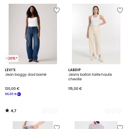
pour
payer
à
la
place
31,99
€.
-20%*
4,7
2
LEVI'S
2
LABDIP
/ 5
Jean baggy dad barrel
Jeans ballon taille haute
Couleurs
Couleurs
cheville
120,00 €
115,00 €
96,00 €
4,7
/
5