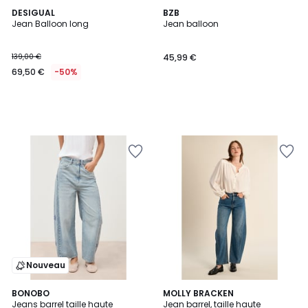
DESIGUAL
BZB
Jean Balloon long
Jean balloon
139,00 €
45,99 €
69,50 €
-50%
Nouveau
BONOBO
3
MOLLY BRACKEN
Jeans barrel taille haute
Jean barrel, taille haute