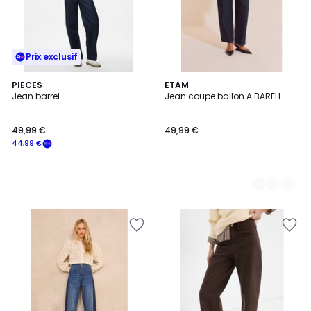
Prix exclusif
PIECES
2
ETAM
Jean barrel
Jean coupe ballon A BARELL
Couleurs
49,99 €
49,99 €
44,99 €