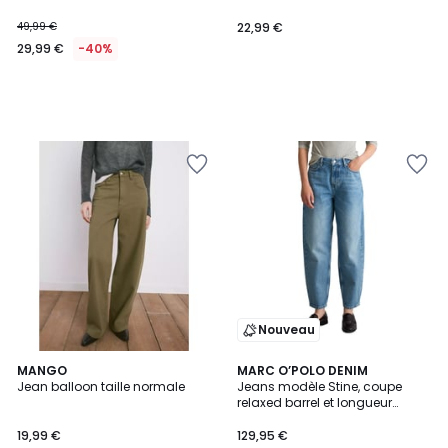
49,99 €
22,99 €
29,99 €
-40%
Nouveau
MANGO
MARC O’POLO DENIM
Jean balloon taille normale
Jeans modèle Stine, coupe
relaxed barrel et longueur
raccourcie en pur coton
19,99 €
129,95 €