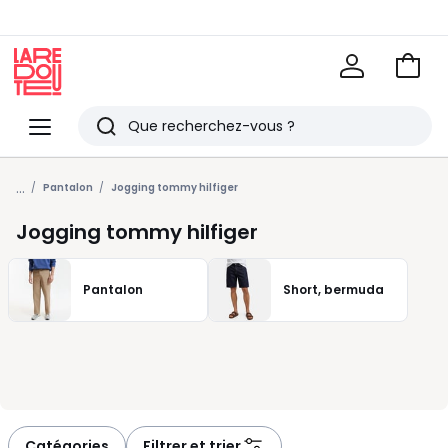
Voir
mon
La
panie
Redoute
Menu
Rechercher
Derniers
...
articles
Pantalon
Jogging tommy hilfiger
vus
Jogging tommy hilfiger
Pantalon
Short, bermuda
Catégories
Filtrer et trier