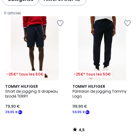
11 articles
-25€* tous les 50€
-25€* tous les 50€
4,5
TOMMY HILFIGER
TOMMY HILFIGER
/ 5
Short de jogging à drapeau
Pantalon de jogging Tommy
brodé TERRY
Logo
79,90
79,90 €
119,90 €
€
39,95 €
59,95 €
souscrivez
à
notre
4,5
programme
/
5