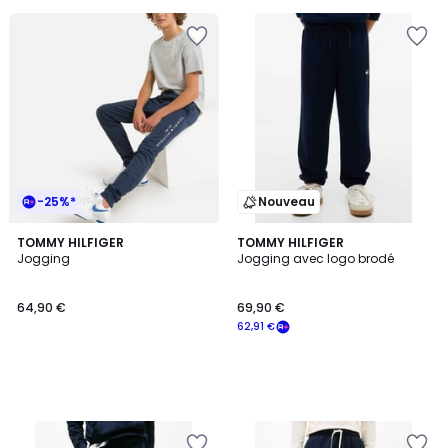
pour
payer
à
la
place
39,95
€.
-25%*
Nouveau
TOMMY HILFIGER
TOMMY HILFIGER
Jogging
Jogging avec logo brodé
64,90 €
69,90 €
62,91 €