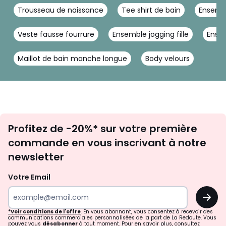
Trousseau de naissance
Tee shirt de bain
Ensembl
Veste fausse fourrure
Ensemble jogging fille
Ense
Maillot de bain manche longue
Body velours
Inscription
Profitez de -20%* sur votre première
newsletter
commande en vous inscrivant à notre
newsletter
Votre Email
OK
*Voir conditions de l'offre
. En vous abonnant, vous consentez à recevoir des
communications commerciales personnalisées de la part de La Redoute. Vous
pouvez vous
désabonner
à tout moment. Pour en savoir plus, consultez