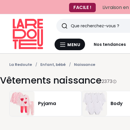
FACILE !
Livraison en
Rechercher
Derniers
Nos tendances
MENU
Menu
articles
La
Redoute
vus
La Redoute
Enfant, bébé
Naissance
Vêtements naissance
2373
Pyjama
Body