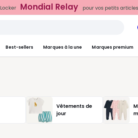
Mondial Relay
 Locker
pour vos petits article
Best-sellers
Marques à la une
Marques premium
Vêtements de
M
jour
m