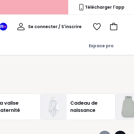
s
Télécharger l'app
Mon
Se connecter / S'inscrire
Mon
Voir
Voir
compte
espace
mes
mon
La
favoris
panier
Espace pro
Redoute
+
a valise
Cadeau de
aternité
naissance