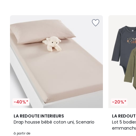
-40%*
-20%*
5
4,3
LA REDOUTE INTERIEURS
LA REDOUT
Couleurs
/ 5
Drap housse bébé coton uni, Scenario
Lot 5 bodi
emmanchur
à partir de
ours et ray