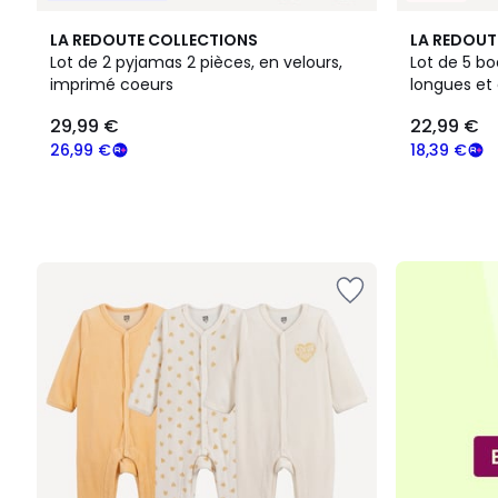
LA REDOUTE COLLECTIONS
LA REDOUT
Lot de 2 pyjamas 2 pièces, en velours,
Lot de 5 b
imprimé coeurs
longues e
29,99
29,99 €
22,99 €
€
souscrivez
26,99 €
18,39 €
à
notre
programme
pour
payer
à
la
place
26,99
€.