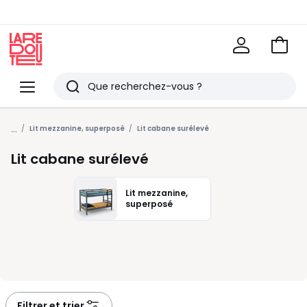
Voir
mon
La
panie
Redoute
Menu
Rechercher
Derniers
...
articles
Lit mezzanine, superposé
Lit cabane surélevé
vus
Lit cabane surélevé
Lit mezzanine,
superposé
Filtrer et trier