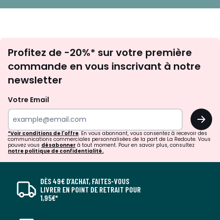
Inscription
Profitez de -20%* sur votre première
newsletter
commande en vous inscrivant à notre
newsletter
Votre Email
OK
*Voir conditions de l'offre
. En vous abonnant, vous consentez à recevoir des
communications commerciales personnalisées de la part de La Redoute. Vous
pouvez vous
désabonner
à tout moment. Pour en savoir plus, consultez
notre politique de confidentialité.
DÈS 49€ D’ACHAT, FAITES-VOUS
LIVRER EN POINT DE RETRAIT POUR
1,95€*