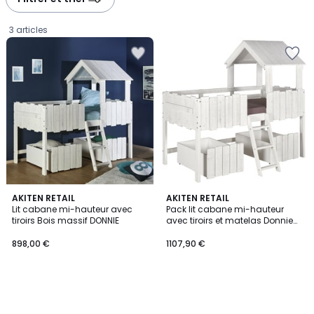
3 articles
AKITEN RETAIL
AKITEN RETAIL
Lit cabane mi-hauteur avec
Pack lit cabane mi-hauteur
tiroirs Bois massif DONNIE
avec tiroirs et matelas Donnie
898,00
Bois massif DONNIE
898,00 €
1107,90 €
€.