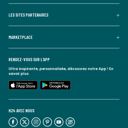
LES SITES PARTENAIRES
MARKETPLACE
RENDEZ-VOUS SUR L'APP
Ultra inspirante, personnalisée, découvrez notre App !
En
savoir plus
lien vers l'app store
lien vers google play
H24 AVEC NOUS
lien vers l'espace réseaux sociaux
lien vers l'espace réseaux sociaux
lien vers l'espace réseaux sociaux
lien vers l'espace réseaux sociaux
lien vers l'espace réseaux sociaux
lien vers le blog la redoute