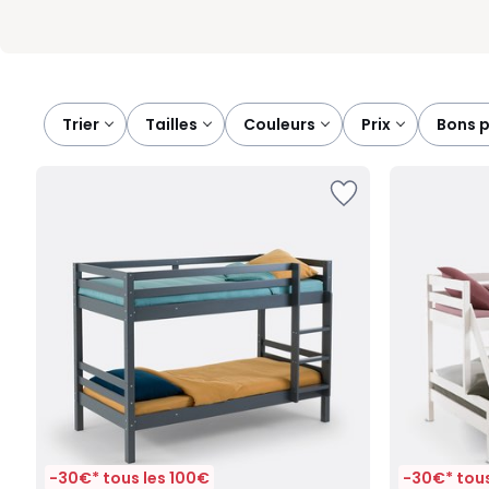
Trier
tailles
couleurs
prix
bons 
-30€* tous les 100€
-30€* tous