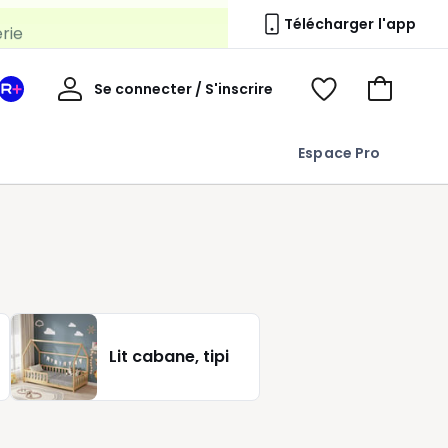
erie
Télécharger l'app
Mon
Se connecter / S'inscrire
Mon
Voir
Voir
compte
espace
mes
mon
La
favoris
panier
Espace Pro
Redoute
+
Lit cabane, tipi