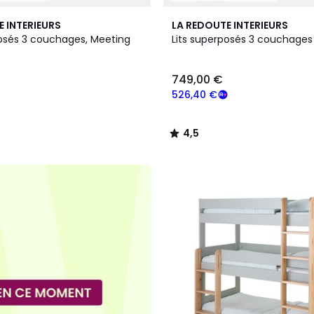
2
4,5
E INTERIEURS
LA REDOUTE INTERIEURS
Couleurs
/ 5
posés 3 couchages, Meeting
Lits superposés 3 couchages
749,00 €
526,40 €
4,5
/
5