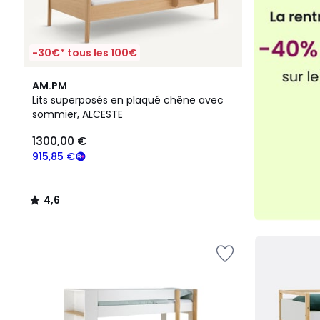
-30€* tous les 100€
4,6
AM.PM
/ 5
Lits superposés en plaqué chêne avec
sommier, ALCESTE
1300,00 €
915,85 €
4,6
/
5