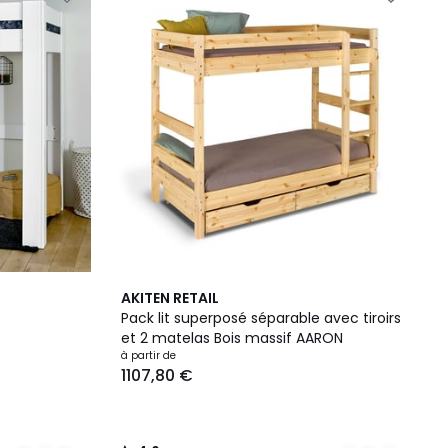
2
4,6
AKITEN RETAIL
Couleurs
/ 5
Pack lit superposé séparable avec tiroirs
et 2 matelas Bois massif AARON
à partir de
1107,80 €