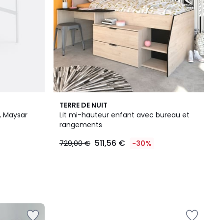
TERRE DE NUIT
, Maysar
Lit mi-hauteur enfant avec bureau et
rangements
511,56 €
729,00 €
-30%