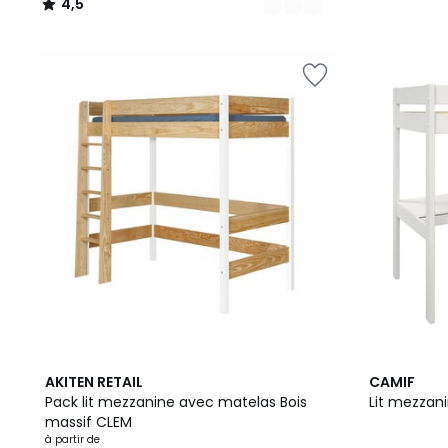
4,5
/
5
3
2
AKITEN RETAIL
CAMIF
Couleurs
Couleurs
Pack lit mezzanine avec matelas Bois
Lit mezzani
massif CLEM
à partir de