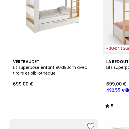
-30€* tous
5
VERTBAUDET
LA REDOUT
/
Lit superposé enfant 90x190cm avec
Lits superp
5
tiroirs et bibliothèque
699,00 €
699,00 €
492,55 €
5
/
5