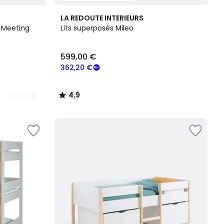
4,9
LA REDOUTE INTERIEURS
/ 5
 Meeting
Lits superposés Mileo
599,00 €
362,20 €
4,9
/
5