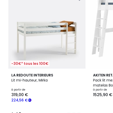
-30€* tous les 100€
2
4,5
3
LA REDOUTE INTERIEURS
AKITEN RET
Couleurs
/ 5
Couleurs
Lit mi-hauteur, Mirka
Pack lit m
à partir de
à partir de
319,00 €
1525,90 €
224,56 €