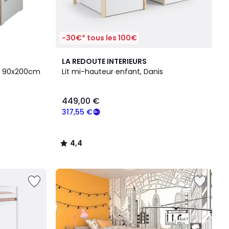
-30€* tous les 100€
4,4
LA REDOUTE INTERIEURS
/ 5
ce 90x200cm
Lit mi-hauteur enfant, Danis
449,00 €
317,55 €
4,4
/
5