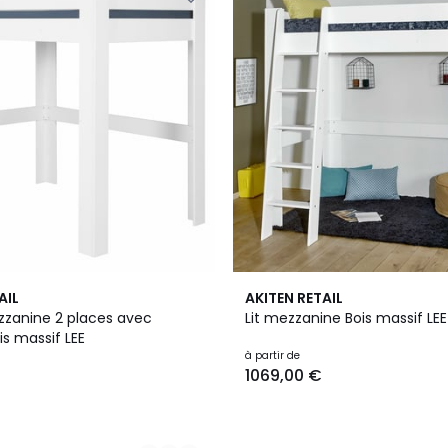
3
AIL
AKITEN RETAIL
Couleurs
ezzanine 2 places avec
Lit mezzanine Bois massif LEE
matelas Bois massif LEE
à partir de
1069,00 €