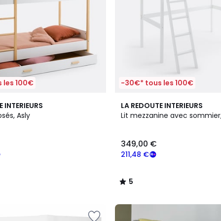
 les 100€
-30€* tous les 100€
5
E INTERIEURS
LA REDOUTE INTERIEURS
/
osés, Asly
Lit mezzanine avec sommier
5
349,00 €
211,48 €
5
/
5