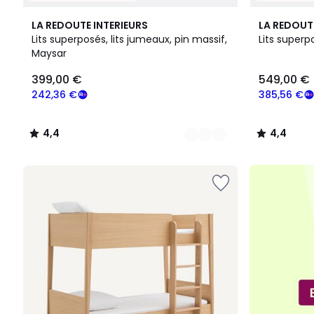
2
4,4
4,4
LA REDOUTE INTERIEURS
LA REDOUT
Couleurs
/ 5
/ 5
Lits superposés, lits jumeaux, pin massif,
Lits super
Maysar
399,00
399,00 €
549,00 €
€
souscrivez
242,36 €
385,56 €
à
notre
4,4
4,4
programme
/
/
pour
5
5
payer
à
la
place
242,36
€.