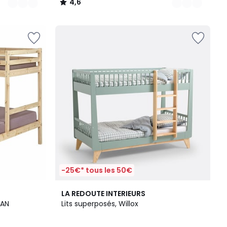
4,6
/
5
-25€* tous les 50€
LA REDOUTE INTERIEURS
 massif JULIAN
Lits superposés, Willox