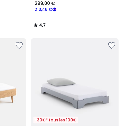
299,00 €
210,46 €
4,7
/
5
-30€* tous les 100€