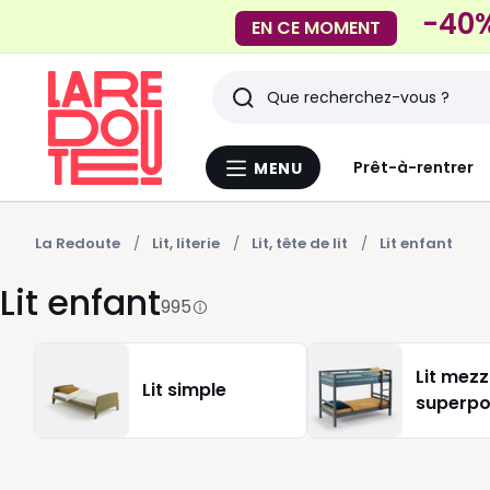
-40%
EN CE MOMENT
Rechercher
Derniers
Prêt-à-rentrer
MENU
Menu
articles
La
Redoute
vus
La Redoute
Lit, literie
Lit, tête de lit
Lit enfant
Lit enfant
995
Lit mezz
Lit simple
superp