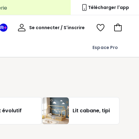
erie
Télécharger l'app
Mon
Se connecter / S'inscrire
Mon
Voir
Voir
compte
espace
mes
mon
La
favoris
panier
Espace Pro
Redoute
+
t évolutif
Lit cabane, tipi