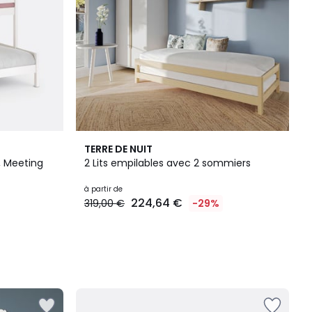
TERRE DE NUIT
, Meeting
2 Lits empilables avec 2 sommiers
à partir de
224,64 €
319,00 €
-29%