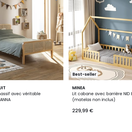
Best-seller
UIT
MINEA
massif avec véritable
Lit cabane avec barrière NI
 ANNA
(matelas non inclus)
229,99 €