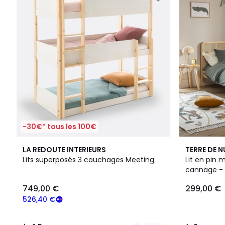
-30€* tous les 100€
2
4,5
3
LA REDOUTE INTERIEURS
TERRE DE N
Couleurs
/ 5
/
Lits superposés 3 couchages Meeting
Lit en pin 
5
cannage -
749,00 €
299,00 €
526,40 €