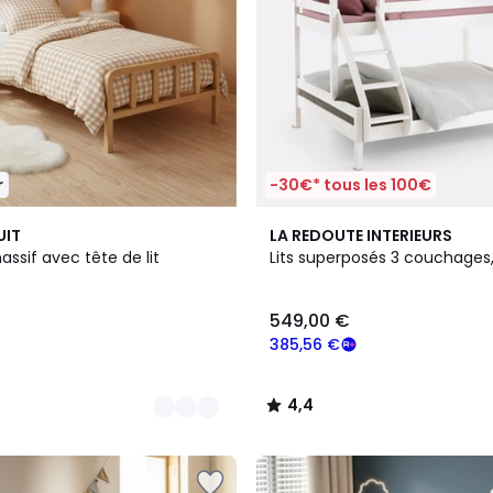
r
-30€* tous les 100€
4,4
UIT
LA REDOUTE INTERIEURS
/ 5
massif avec tête de lit
Lits superposés 3 couchages
549,00 €
385,56 €
4,4
/
5