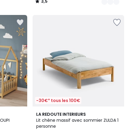
3,5
/
5
-30€* tous les 100€
4,7
LA REDOUTE INTERIEURS
/ 5
HOUPI
Lit chêne massif avec sommier ZULDA 1
personne