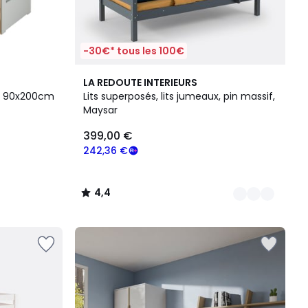
-30€* tous les 100€
2
4,4
LA REDOUTE INTERIEURS
Couleurs
/ 5
ce 90x200cm
Lits superposés, lits jumeaux, pin massif,
Maysar
399,00 €
242,36 €
4,4
/
5