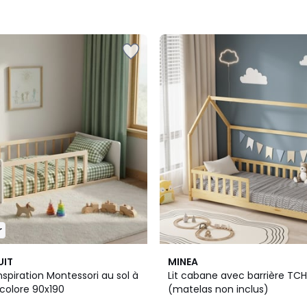
r
UIT
MINEA
inspiration Montessori au sol à
Lit cabane avec barrière TC
icolore 90x190
(matelas non inclus)