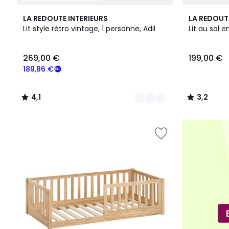
4
4,1
3,2
LA REDOUTE INTERIEURS
LA REDOUT
Couleurs
/ 5
/ 5
Lit style rétro vintage, 1 personne, Adil
Lit au sol 
269,00
269,00 €
199,00 €
€
souscrivez
189,86 €
à
notre
4,1
3,2
programme
/
/
pour
5
5
payer
à
la
place
189,86
€.