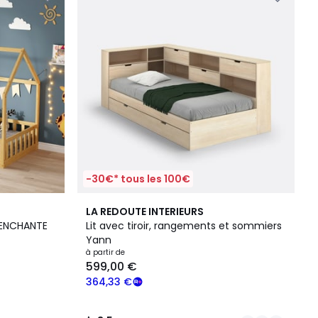
-30€* tous les 100€
2
3,5
LA REDOUTE INTERIEURS
Couleurs
/ 5
D ENCHANTE
Lit avec tiroir, rangements et sommiers
Yann
à partir de
599,00 €
364,33 €