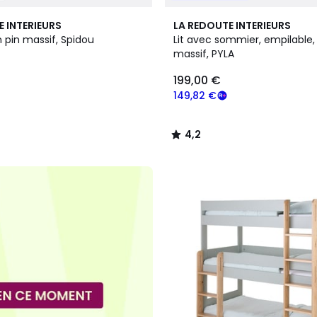
3
4,2
E INTERIEURS
LA REDOUTE INTERIEURS
Couleurs
/ 5
en pin massif, Spidou
Lit avec sommier, empilable,
massif, PYLA
199,00 €
149,82 €
4,2
/
5