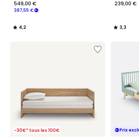
549,00 €
239,00 €
387,55 €
4,2
3,3
/
/
5
5
Prix excl
-30€* tous les 100€