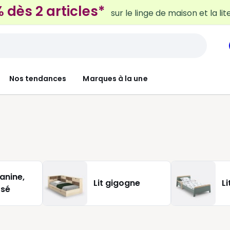
 dès 2 articles*
sur le linge de maison et la lit
Nos tendances
Marques à la une
anine,
Lit gigogne
Li
osé