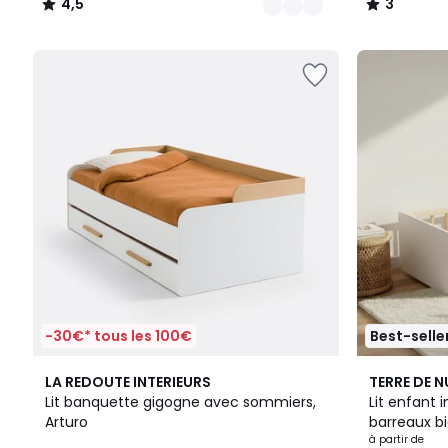
4,5
3
/
/
5
5
-30€* tous les 100€
Best-selle
4,2
3,3
LA REDOUTE INTERIEURS
TERRE DE N
/ 5
/ 5
Lit banquette gigogne avec sommiers,
Lit enfant 
Arturo
barreaux b
à partir de