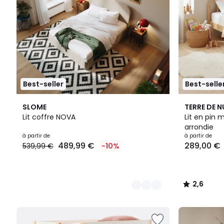
Best-seller
Best-selle
3
2
2,6
SLOME
TERRE DE N
Couleurs
Couleurs
/ 5
Lit coffre NOVA
Lit en pin 
arrondie
à partir de
à partir de
489,99 €
289,00 €
539,99 €
-10%
2,6
/
5