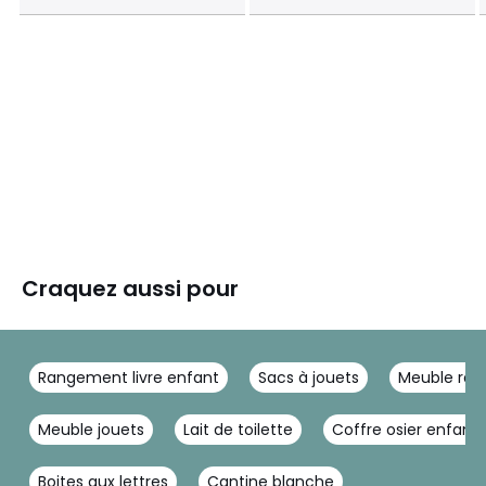
Craquez aussi pour
Rangement livre enfant
Sacs à jouets
Meuble ra
Meuble jouets
Lait de toilette
Coffre osier enfant
Boites aux lettres
Cantine blanche