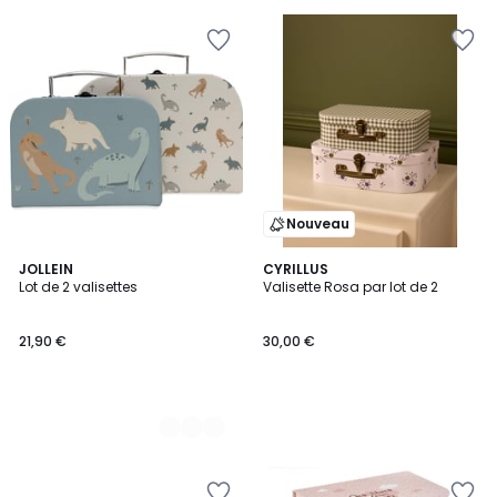
5
Nouveau
2
JOLLEIN
CYRILLUS
Lot de 2 valisettes
Valisette Rosa par lot de 2
Couleurs
21,90 €
30,00 €