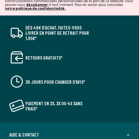
communications commerciales personnalisées de la part de La Redoute. Vous
pouvez vous
désabonner
à tout moment. Pour en savoir plus, consultez
notre politique de confidentialité.
DÈS 49€ D’ACHAT, FAITES-VOUS
LIVRER EN POINT DE RETRAIT POUR
1,95€*
RETOURS GRATUITS*
30 JOURS POUR CHANGER D'AVIS*
PAIEMENT EN 2X, 3X OU 4X SANS
FRAIS*
AIDE & CONTACT