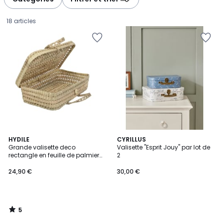
gauche
droite
18 articles
5
HYDILE
CYRILLUS
/
Grande valisette deco
Valisette "Esprit Jouy" par lot de
5
rectangle en feuille de palmier
2
24,90
VALIO
24,90 €
30,00 €
€.
5
/