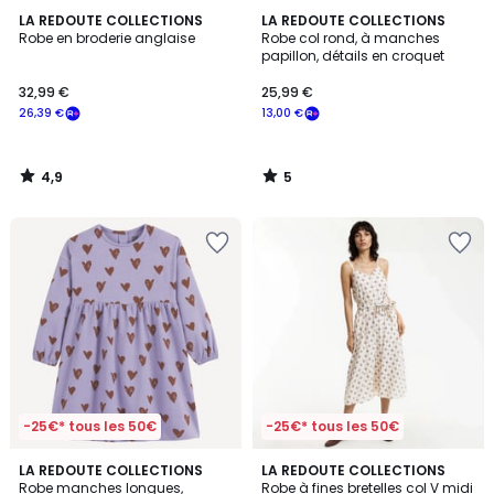
4,9
5
LA REDOUTE COLLECTIONS
LA REDOUTE COLLECTIONS
/ 5
/
Robe en broderie anglaise
Robe col rond, à manches
5
papillon, détails en croquet
32,99 €
25,99 €
26,39 €
13,00 €
4,9
5
/
/
5
5
-25€* tous les 50€
-25€* tous les 50€
4,8
3,5
LA REDOUTE COLLECTIONS
LA REDOUTE COLLECTIONS
/ 5
/ 5
Robe manches longues,
Robe à fines bretelles col V midi