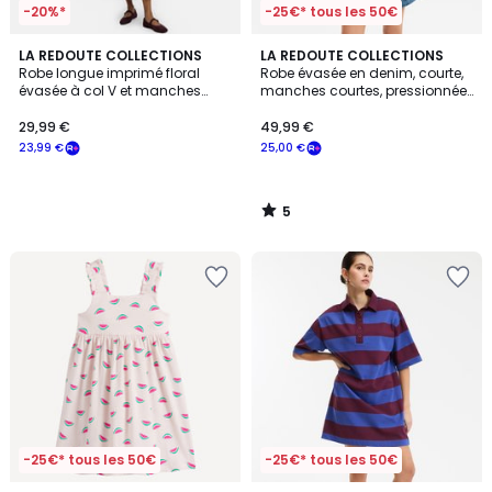
-20%*
-25€* tous les 50€
5
LA REDOUTE COLLECTIONS
LA REDOUTE COLLECTIONS
/
Robe longue imprimé floral
Robe évasée en denim, courte,
5
évasée à col V et manches
manches courtes, pressionnée
longues
devant
29,99 €
49,99 €
23,99 €
25,00 €
5
/
5
-25€* tous les 50€
-25€* tous les 50€