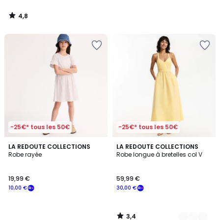
4,8
/
5
-25€* tous les 50€
-25€* tous les 50€
3,4
LA REDOUTE COLLECTIONS
2
LA REDOUTE COLLECTIONS
/ 5
Robe rayée
Robe longue à bretelles col V
Couleurs
19,99 €
59,99 €
10,00 €
30,00 €
3,4
/