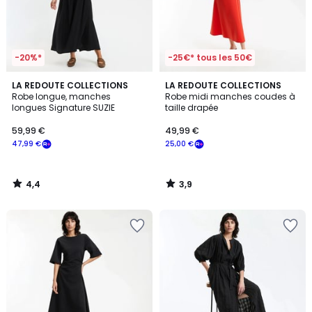
-20%*
-25€* tous les 50€
4,4
3,9
LA REDOUTE COLLECTIONS
LA REDOUTE COLLECTIONS
/ 5
/ 5
Robe longue, manches
Robe midi manches coudes à
longues Signature SUZIE
taille drapée
59,99 €
49,99 €
47,99 €
25,00 €
4,4
3,9
/
/
5
5