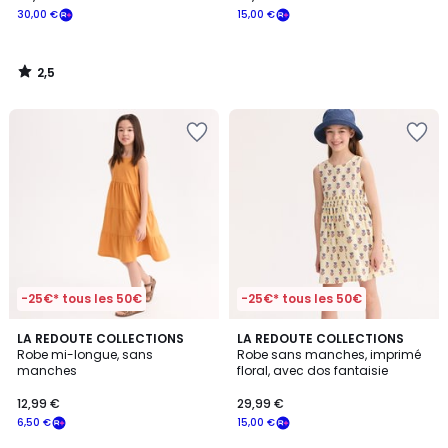
30,00 €
15,00 €
2,5
/
5
-25€* tous les 50€
-25€* tous les 50€
4,8
LA REDOUTE COLLECTIONS
LA REDOUTE COLLECTIONS
/ 5
Robe mi-longue, sans
Robe sans manches, imprimé
manches
floral, avec dos fantaisie
12,99 €
29,99 €
6,50 €
15,00 €