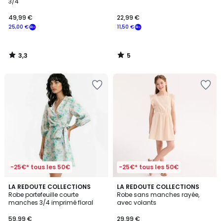
5
3/4
49,99 €
22,99 €
25,00 €
11,50 €
3,3
5
/
/
5
5
-25€* tous les 50€
-25€* tous les 50€
2,5
LA REDOUTE COLLECTIONS
LA REDOUTE COLLECTIONS
/ 5
Robe portefeuille courte
Robe sans manches rayée,
manches 3/4 imprimé floral
avec volants
59,99 €
29,99 €