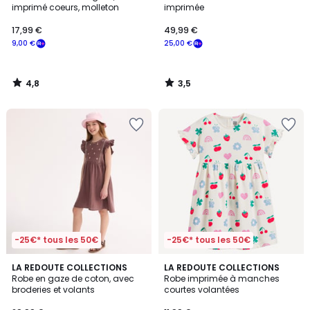
imprimé coeurs, molleton
imprimée
17,99 €
49,99 €
9,00 €
25,00 €
4,8
3,5
/
/
5
5
-25€* tous les 50€
-25€* tous les 50€
4,9
LA REDOUTE COLLECTIONS
LA REDOUTE COLLECTIONS
/ 5
Robe en gaze de coton, avec
Robe imprimée à manches
broderies et volants
courtes volantées