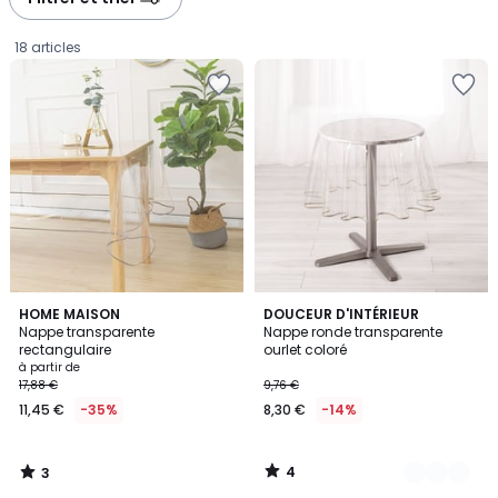
18 articles
3
4
HOME MAISON
3
DOUCEUR D'INTÉRIEUR
/
/
Nappe transparente
Nappe ronde transparente
Couleurs
5
5
rectangulaire
ourlet coloré
Prix
à partir de
17,88 €
9,76 €
à
11,45 €
-35%
8,30 €
-14%
partir
de
11,45
4
3
€
/
/
5