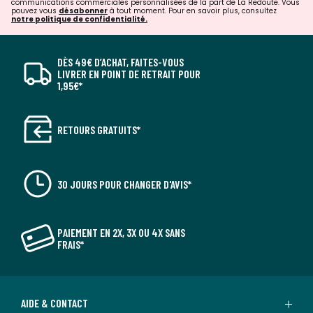
communications commerciales personnalisées de la part de La Redoute. Vous
pouvez vous
désabonner
à tout moment. Pour en savoir plus, consultez
notre politique de confidentialité.
DÈS 49€ D’ACHAT, FAITES-VOUS
LIVRER EN POINT DE RETRAIT POUR
1,95€*
RETOURS GRATUITS*
30 JOURS POUR CHANGER D'AVIS*
PAIEMENT EN 2X, 3X OU 4X SANS
FRAIS*
AIDE & CONTACT