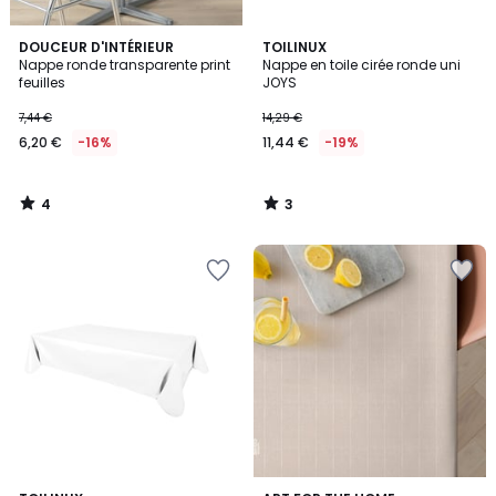
4
3
DOUCEUR D'INTÉRIEUR
TOILINUX
/
/
Nappe ronde transparente print
Nappe en toile cirée ronde uni
5
5
feuilles
JOYS
7,44 €
14,29 €
6,20 €
-16%
11,44 €
-19%
4
3
/
/
5
5