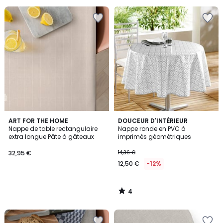
5
au
lieu
de
17,88
€
35%
de
réduction
appliquée.
4
ART FOR THE HOME
DOUCEUR D'INTÉRIEUR
/
Nappe de table rectangulaire
Nappe ronde en PVC à
5
extra longue Pâte à gâteaux
imprimés géométriques
32,95 €
14,36 €
12,50 €
-12%
4
/
5