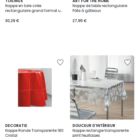
TOILINUX
ART FOR THE HOME
Nappe en toile cirée
Nappe de table rectangulaire
rectangulaire grand format uni
Pâte à gâteaux
JOYS
30,29 €
27,95 €
3
4
DECORATIE
DOUCEUR D'INTÉRIEUR
/
/
Nappe Ronde Transparente 180
Nappe rectangle transparente
5
5
Cristal
print feuillages