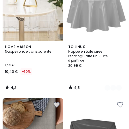
4,2
4,5
HOME MAISON
2
TOILINUX
/ 5
/ 5
Nappe ronde transparente
Nappe en toile cirée
Couleurs
rectangulaire uni JOYS
à partir de
11,59 €
20,99 €
10,40 €
-10%
4,2
4,5
/
/
5
5