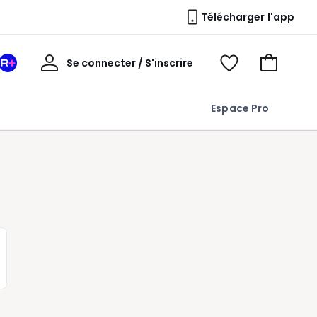
Télécharger l'app
Mon
Se connecter / S'inscrire
Mon
Voir
Voir
compte
espace
mes
mon
La
favoris
panier
Espace Pro
Redoute
+