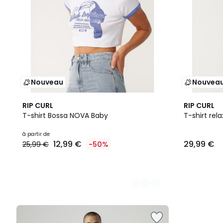
Nouveau
Nouvea
2
2
RIP CURL
RIP CURL
Couleurs
Couleurs
T-shirt Bossa NOVA Baby
T-shirt rel
à partir de
12,99 €
29,99 €
25,99 €
-50%