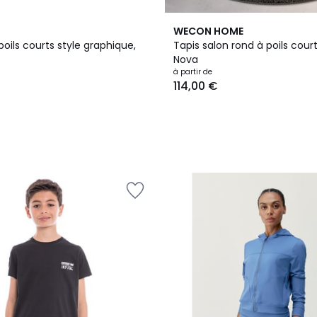
3
WECON HOME
Couleurs
 poils courts style graphique,
Tapis salon rond à poils court
Nova
à partir de
114,00 €