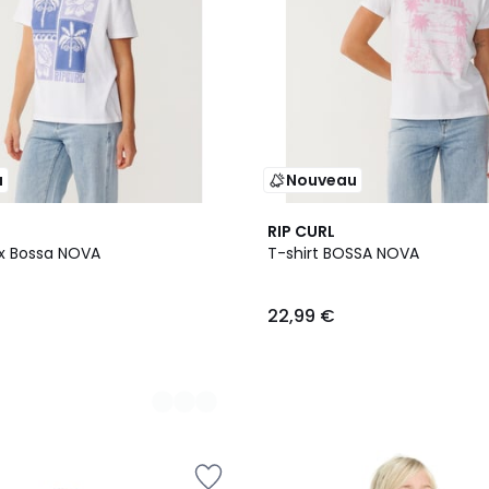
u
Nouveau
2
RIP CURL
Couleurs
ax Bossa NOVA
T-shirt BOSSA NOVA
22,99 €