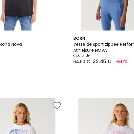
2
BORN
Couleurs
l Rond Nova
Veste de sport zippée Perf
Athleisure NOVA
à partir de
32,45 €
64,90 €
-50%