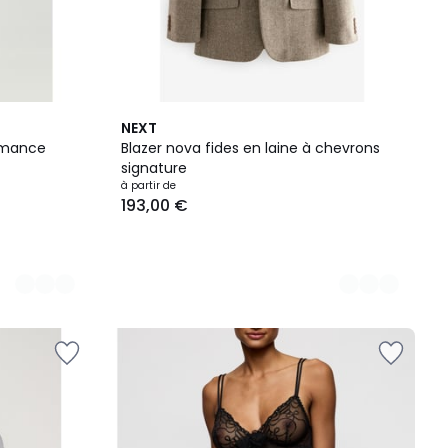
2
NEXT
Couleurs
ormance
Blazer nova fides en laine à chevrons
signature
à partir de
193,00 €