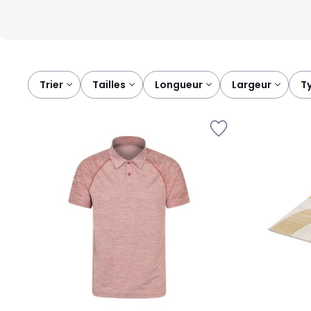
Trier
tailles
longueur
largeur