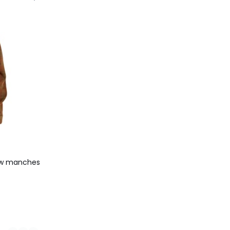
ow manches