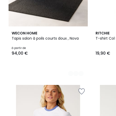
3
WECON HOME
RITCHIE
Couleurs
Tapis salon à poils courts doux , Nova
T-shirt Co
à partir de
94,00 €
19,90 €