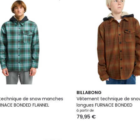
3
G
BILLABONG
Couleurs
technique de snow manches
Vêtement technique de sn
RNACE BONDED FLANNEL
longues FURNACE BONDED
à partir de
79,95 €