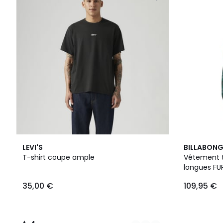
12
4
2
LEVI'S
BILLABON
Couleurs
/
Couleurs
T-shirt coupe ample
Vêtement 
5
longues FU
35,00 €
109,95 €