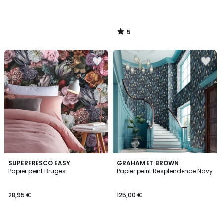
5
/
5
5
SUPERFRESCO EASY
GRAHAM ET BROWN
/
Papier peint Bruges
Papier peint Resplendence Navy
5
28,95 €
125,00 €