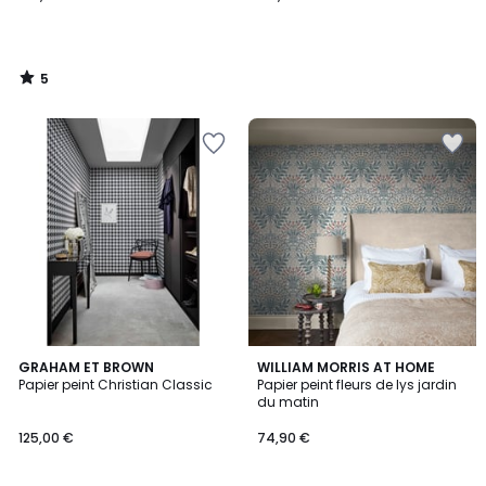
5
/
5
5
GRAHAM ET BROWN
WILLIAM MORRIS AT HOME
/
Papier peint Christian Classic
Papier peint fleurs de lys jardin
5
du matin
125,00 €
74,90 €