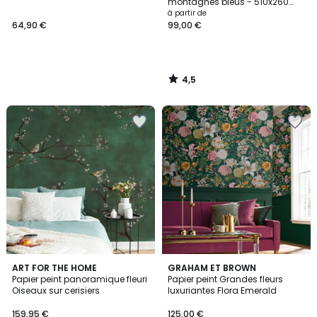
montagnes bleus - 510x260
cm (l x h)
à partir de
64,90 €
99,00 €
4,5
/
5
5
ART FOR THE HOME
GRAHAM ET BROWN
/
Papier peint panoramique fleuri
Papier peint Grandes fleurs
5
Oiseaux sur cerisiers
luxuriantes Flora Emerald
159,95 €
125,00 €