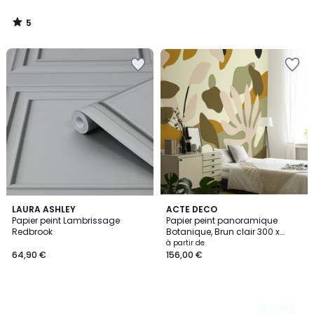
5
/
5
LAURA ASHLEY
5
ACTE DECO
Papier peint Lambrissage
Papier peint panoramique
Couleurs
Redbrook
Botanique, Brun clair 300 x
250cm
à partir de
64,90 €
156,00 €