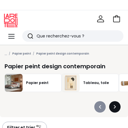
Voir
mon
La
panie
Redoute
Menu
Rechercher
Derniers
...
articles
Papier peint
Papier peint design contemporain
vus
Papier peint design contemporain
Papier peint
Tableau, toile
Précédent
Suivan
-
-
défiler
défiler
à
à
Filtrer et trier