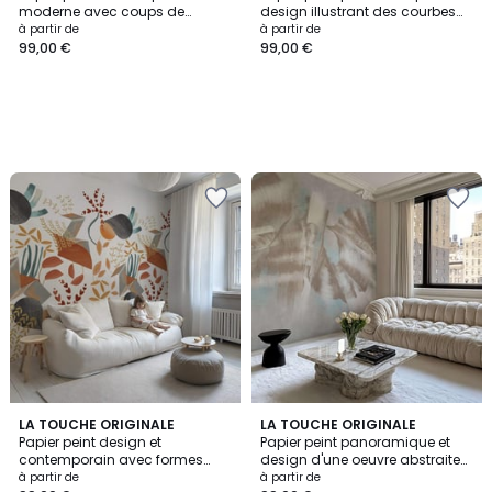
moderne avec coups de
design illustrant des courbes
pinceaux violets - 425x260 cm
bleus - 255x260 cm (l x h)
à partir de
à partir de
(l x h)
99,00 €
99,00 €
LA TOUCHE ORIGINALE
3
LA TOUCHE ORIGINALE
Papier peint design et
Papier peint panoramique et
Couleurs
contemporain avec formes
design d'une oeuvre abstraite
géométriques et plantes
en mouvement - 340x260 cm (l
à partir de
à partir de