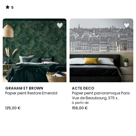
5
/
5
GRAHAM ET BROWN
ACTE DECO
Papier peint Restore Emerald
Papier peint panoramique Paris
Vue de Beaubourg, 375 x
250cm
à partir de
125,00 €
156,00 €