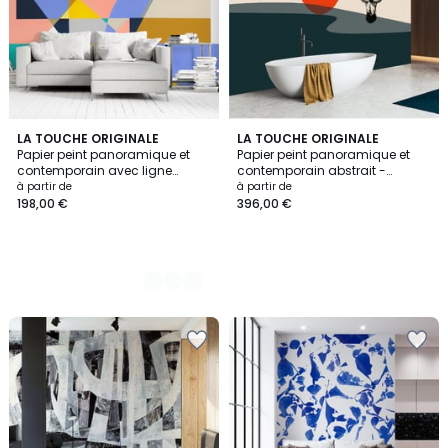
2
LA TOUCHE ORIGINALE
LA TOUCHE ORIGINALE
Papier peint panoramique et
Papier peint panoramique et
Couleurs
contemporain avec ligne
contemporain abstrait -
géométriques abstraites -
510x260 cm (l x h)
à partir de
à partir de
255x260 cm (l x h)
198,00 €
396,00 €