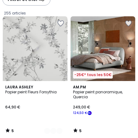
gauche
droite
255 articles
-25€* tous les 50€
5
5
2
LAURA ASHLEY
AM.PM
/
/
Papier peint Fleurs Forsythia
Papier peint panoramique,
Couleurs
5
5
Quercia
64,90
64,90 €
249,00 €
€.
124,50 €
5
5
/
/
5
5