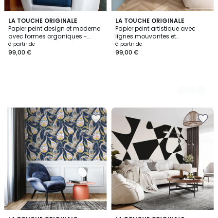
LA TOUCHE ORIGINALE
3
LA TOUCHE ORIGINALE
Papier peint design et moderne
Papier peint artistique avec
Couleurs
avec formes organiques -
lignes mouvantes et
510x260 cm (l x h)
organiques - 425x260 cm (l x
à partir de
à partir de
h)
99,00 €
99,00 €