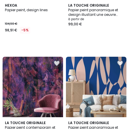
HEXOA
LA TOUCHE ORIGINALE
Papier peint, design lines
Papier peint panoramique et
design illustant une oeuvre
contemoraine bleu - 340x260
à partir de
cm (l x h)
104,90 €
99,00 €
98,91 €
-5%
LA TOUCHE ORIGINALE
LA TOUCHE ORIGINALE
Papier peint contemporain et
Papier peint panoramique et