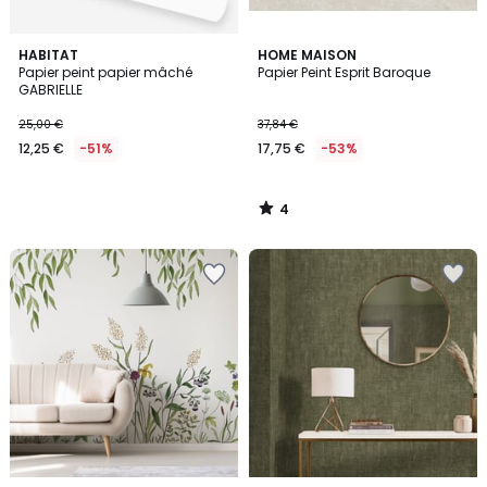
4
HABITAT
HOME MAISON
/
Papier peint papier mâché
Papier Peint Esprit Baroque
5
GABRIELLE
25,00 €
37,84 €
12,25 €
-51%
17,75 €
-53%
4
/
5