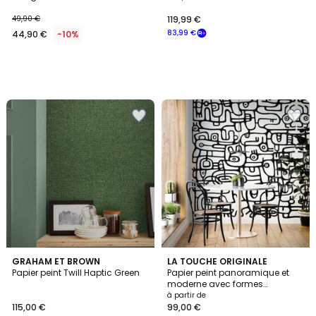
49,90 €
119,99 €
83,99 €
44,90 €
-10%
5
GRAHAM ET BROWN
LA TOUCHE ORIGINALE
/
Papier peint Twill Haptic Green
Papier peint panoramique et
5
moderne avec formes
abstraites - 255x260 cm (l x h)
à partir de
115,00 €
99,00 €