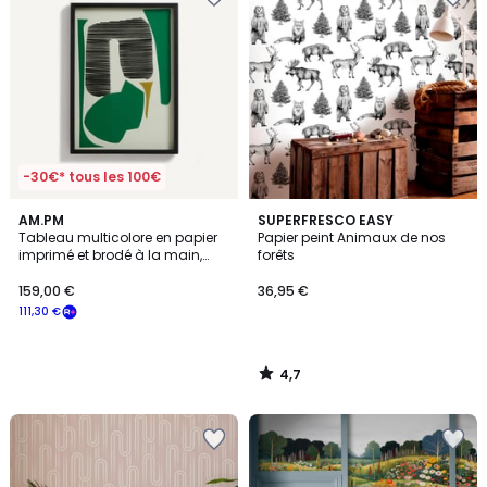
-30€* tous les 100€
4,7
AM.PM
SUPERFRESCO EASY
/ 5
Tableau multicolore en papier
Papier peint Animaux de nos
imprimé et brodé à la main,
forêts
AZIO
159,00 €
36,95 €
111,30 €
4,7
/
5