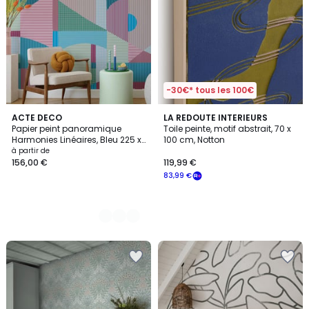
-30€* tous les 100€
3
ACTE DECO
LA REDOUTE INTERIEURS
Papier peint panoramique
Toile peinte, motif abstrait, 70 x
Couleurs
Harmonies Linéaires, Bleu 225 x
100 cm, Notton
250cm
à partir de
156,00 €
119,99 €
83,99 €