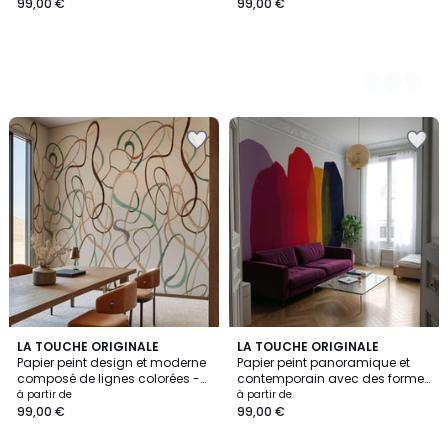
grimpantes - 425x260 cm (l x
x h)
99,00 €
99,00 €
h)
LA TOUCHE ORIGINALE
LA TOUCHE ORIGINALE
Papier peint design et moderne
Papier peint panoramique et
composé de lignes colorées -
contemporain avec des formes
510x260 cm (l x h)
colorées et abstraites - 85x260
à partir de
à partir de
cm (l x h)
99,00 €
99,00 €