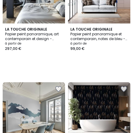
LA TOUCHE ORIGINALE
LA TOUCHE ORIGINALE
Papier peint panoramique, art
Papier peint panoramique et
contemporain et design -
contemporain, notes de bleu -
510x260 cm (l x h)
170x260 cm (l x h)
à partir de
à partir de
297,00 €
99,00 €