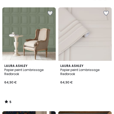
5
LAURA ASHLEY
LAURA ASHLEY
/
Papier peint Lambrissage
Papier peint Lambrissage
5
Redbrook
Redbrook
64,90 €
64,90 €
5
/
5