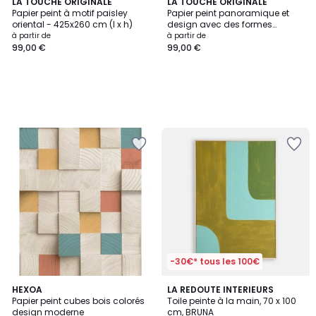
LA TOUCHE ORIGINALE
LA TOUCHE ORIGINALE
Papier peint à motif paisley
Papier peint panoramique et
oriental - 425x260 cm (l x h)
design avec des formes
géométriques noirs et épurées -
à partir de
à partir de
255x260 cm (l x h)
99,00 €
99,00 €
-30€* tous les 100€
HEXOA
LA REDOUTE INTERIEURS
Papier peint cubes bois colorés
Toile peinte à la main, 70 x 100
design moderne
cm, BRUNA