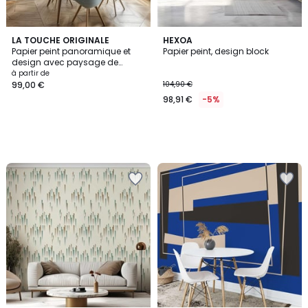
LA TOUCHE ORIGINALE
HEXOA
Papier peint panoramique et
Papier peint, design block
design avec paysage de
sommets montagneux -
à partir de
425x260 cm (l x h)
99,00 €
104,90 €
98,91 €
-5%