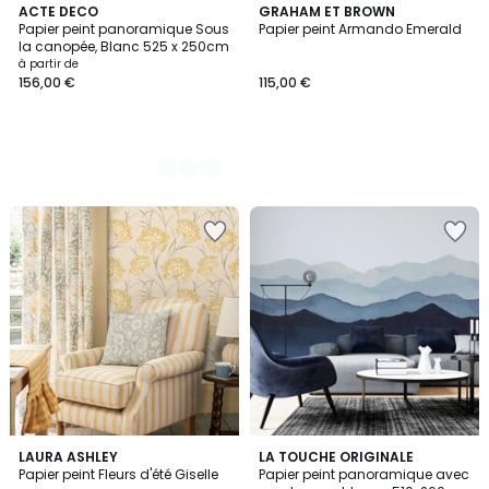
4
ACTE DECO
GRAHAM ET BROWN
Papier peint panoramique Sous
Papier peint Armando Emerald
Couleurs
la canopée, Blanc 525 x 250cm
à partir de
156,00 €
115,00 €
4,5
LAURA ASHLEY
LA TOUCHE ORIGINALE
/ 5
Papier peint Fleurs d'été Giselle
Papier peint panoramique avec