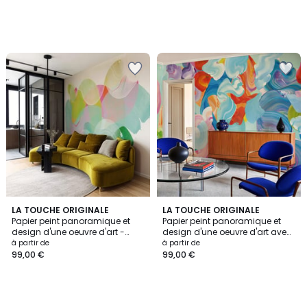
LA TOUCHE ORIGINALE
LA TOUCHE ORIGINALE
Papier peint panoramique et
Papier peint panoramique et
design d'une oeuvre d'art -
design d'une oeuvre d'art avec
85x260 cm (l x h)
coups de pinceaux - 340x260
à partir de
à partir de
cm (l x h)
99,00 €
99,00 €