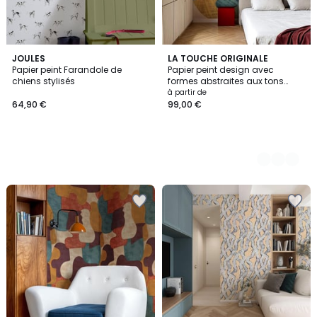
JOULES
3
LA TOUCHE ORIGINALE
Papier peint Farandole de
Papier peint design avec
Couleurs
chiens stylisés
formes abstraites aux tons
beige - 425x260 cm (l x h)
à partir de
64,90 €
99,00 €