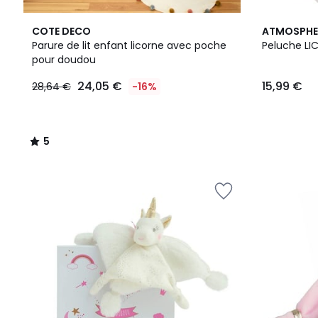
5
COTE DECO
ATMOSPHER
/
Parure de lit enfant licorne avec poche
Peluche LI
5
pour doudou
24,05
24,05 €
15,99 €
28,64 €
-16%
€
au
lieu
de
5
28,64
/
€
5
16%
de
réduction
appliquée.