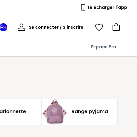
Télécharger l'app
Mon
Se connecter / S'inscrire
Mon
Voir
Voir
compte
espace
mes
mon
La
favoris
panier
Espace Pro
Redoute
+
arionnette
Range pyjama