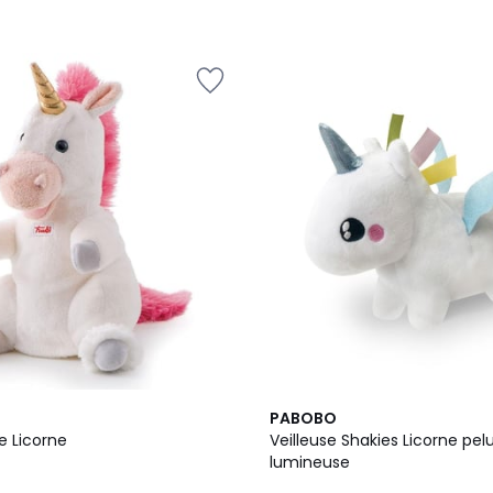
PABOBO
e Licorne
Veilleuse Shakies Licorne pe
lumineuse