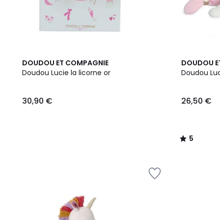
5
DOUDOU ET COMPAGNIE
DOUDOU E
/
Doudou Lucie la licorne or
Doudou Luc
5
30,90 €
26,50 €
5
/
5