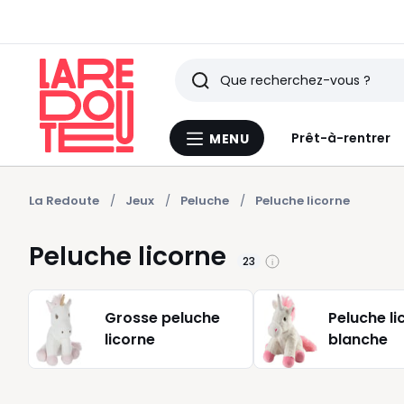
Rechercher
Derniers
Prêt-à-rentrer
MENU
Menu
articles
La
Redoute
vus
La Redoute
Jeux
Peluche
Peluche licorne
Peluche licorne
23
Grosse peluche
Peluche li
licorne
blanche