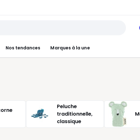
Nos tendances
Marques à la une
Peluche
corne
traditionnelle,
M
classique