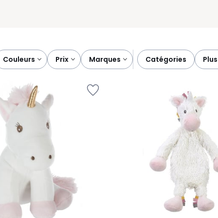
couleurs
prix
marques
catégories
plu