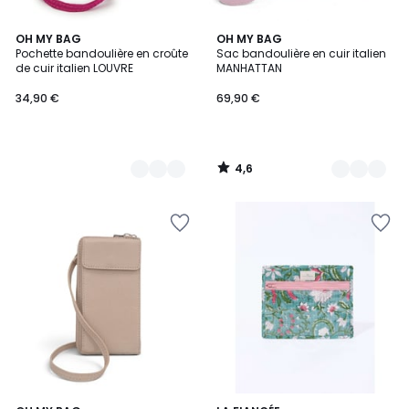
4,6
15
OH MY BAG
20
OH MY BAG
/ 5
Pochette bandoulière en croûte
Sac bandoulière en cuir italien
Couleurs
Couleurs
de cuir italien LOUVRE
MANHATTAN
34,90 €
69,90 €
4,6
/
5