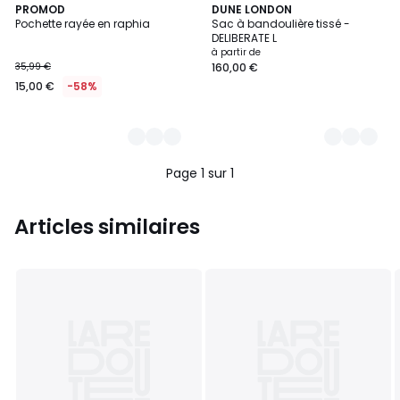
2
PROMOD
8
DUNE LONDON
Pochette rayée en raphia
Sac à bandoulière tissé -
Couleurs
Couleurs
DELIBERATE L
à partir de
35,99 €
160,00 €
15,00 €
-58%
Page 1 sur 1
Articles similaires