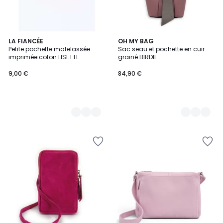
3
LA FIANCÉE
13
OH MY BAG
Petite pochette matelassée
Sac seau et pochette en cuir
Couleurs
Couleurs
imprimée coton LISETTE
grainé BIRDIE
9,00 €
84,90 €