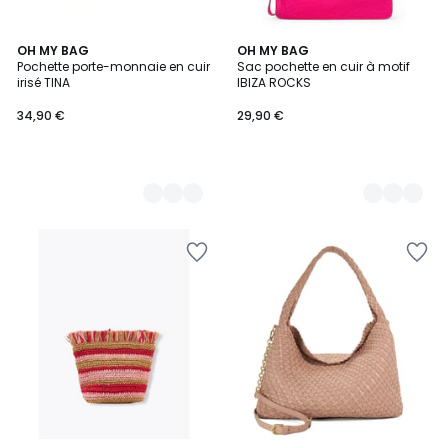
12
OH MY BAG
6
OH MY BAG
Pochette porte-monnaie en cuir
Sac pochette en cuir à motif
Couleurs
Couleurs
irisé TINA
IBIZA ROCKS
34,90 €
29,90 €