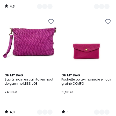
4,3
/
5
4,3
5
15
OH MY BAG
25
OH MY BAG
/ 5
/
Sac à main en cuir italien haut
Pochette porte-monnaie en cuir
Couleurs
Couleurs
5
de gamme MISS JOE
grainé COMPO
74,90 €
19,90 €
4,3
5
/
/