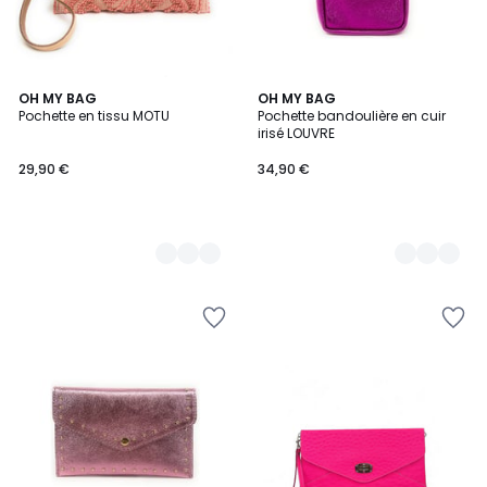
2
OH MY BAG
8
OH MY BAG
Pochette en tissu MOTU
Pochette bandoulière en cuir
Couleurs
Couleurs
irisé LOUVRE
29,90 €
34,90 €