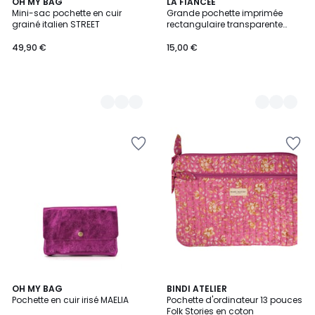
24
OH MY BAG
3
LA FIANCÉE
Mini-sac pochette en cuir
Grande pochette imprimée
Couleurs
Couleurs
grainé italien STREET
rectangulaire transparente
FREYANNE
49,90 €
15,00 €
2
13
OH MY BAG
3
BINDI ATELIER
/
Pochette en cuir irisé MAELIA
Pochette d'ordinateur 13 pouces
Couleurs
Couleurs
5
Folk Stories en coton