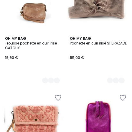
8
OH MY BAG
8
OH MY BAG
Trousse pochette en cuir irisé
Pochette en cuir irisé SHERAZADE
Couleurs
Couleurs
CATCHY
19,90 €
55,00 €