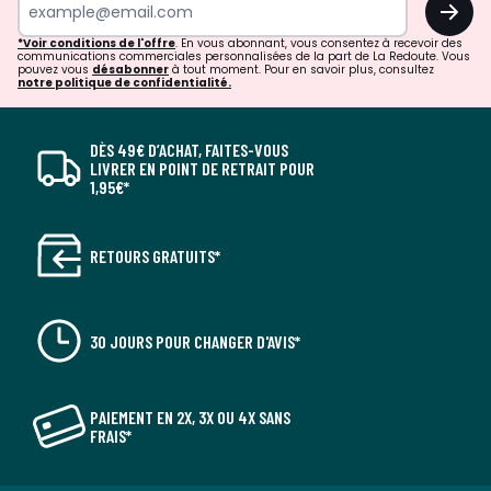
*Voir conditions de l'offre
. En vous abonnant, vous consentez à recevoir des
communications commerciales personnalisées de la part de La Redoute. Vous
pouvez vous
désabonner
à tout moment. Pour en savoir plus, consultez
notre politique de confidentialité.
DÈS 49€ D’ACHAT, FAITES-VOUS
LIVRER EN POINT DE RETRAIT POUR
1,95€*
RETOURS GRATUITS*
30 JOURS POUR CHANGER D'AVIS*
PAIEMENT EN 2X, 3X OU 4X SANS
FRAIS*