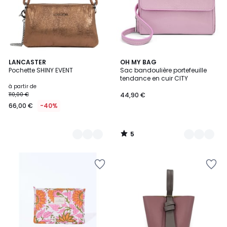
5
4
LANCASTER
34
OH MY BAG
/
Pochette SHINY EVENT
Sac bandoulière portefeuille
Couleurs
Couleurs
5
tendance en cuir CITY
à partir de
110,00 €
44,90 €
66,00 €
-40%
5
/
5