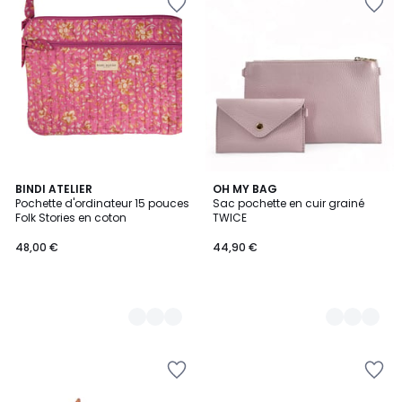
3
BINDI ATELIER
9
OH MY BAG
Pochette d'ordinateur 15 pouces
Sac pochette en cuir grainé
Couleurs
Couleurs
Folk Stories en coton
TWICE
48,00 €
44,90 €