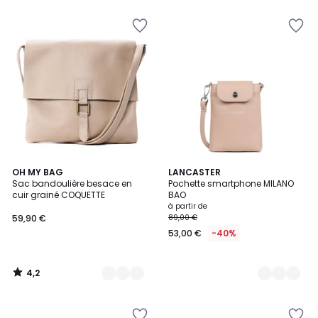
4,2
18
OH MY BAG
11
LANCASTER
/ 5
Sac bandoulière besace en
Pochette smartphone MILANO
Couleurs
Couleurs
cuir grainé COQUETTE
BAO
à partir de
59,90 €
89,00 €
53,00 €
-40%
4,2
/
5