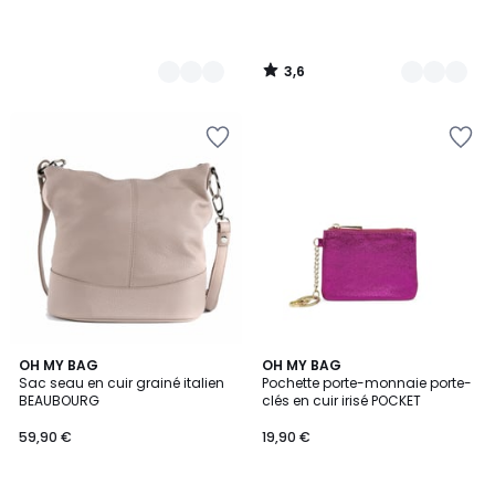
3,6
/
5
4,3
21
OH MY BAG
8
OH MY BAG
/ 5
Sac seau en cuir grainé italien
Pochette porte-monnaie porte-
Couleurs
Couleurs
BEAUBOURG
clés en cuir irisé POCKET
59,90 €
19,90 €