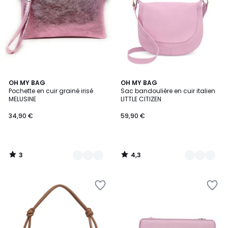
3
4,3
19
OH MY BAG
24
OH MY BAG
/
/ 5
Pochette en cuir grainé irisé
Sac bandoulière en cuir italien
Couleurs
Couleurs
5
MELUSINE
LITTLE CITIZEN
34,90 €
59,90 €
3
4,3
/
/
5
5