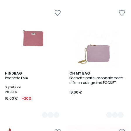
5
5
15
HINDBAG
6
OH MY BAG
Pochette EMA
Pochette porte-monnaie porte-
Couleurs
Couleurs
clés en cuir grainé POCKET
à partir de
20,00 €
19,90 €
16,00 €
-20%