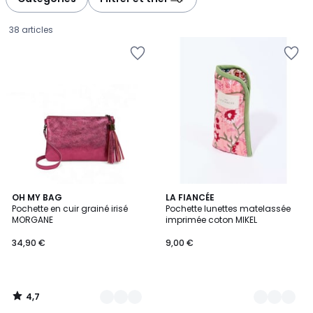
gauche
droite
38 articles
4,7
15
OH MY BAG
6
LA FIANCÉE
/ 5
Pochette en cuir grainé irisé
Pochette lunettes matelassée
Couleurs
Couleurs
MORGANE
imprimée coton MIKEL
34,90
34,90 €
9,00 €
€.
4,7
/
5