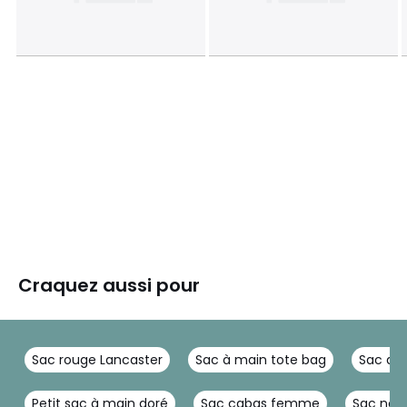
Craquez aussi pour
Sac rouge Lancaster
Sac à main tote bag
Sac de
Petit sac à main doré
Sac cabas femme
Sac noir