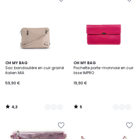
4,3
5
11
OH MY BAG
19
OH MY BAG
/ 5
/
Sac bandoulière en cuir grainé
Pochette porte-monnaie en cuir
Couleurs
Couleurs
5
italien MIA
lisse IMPRO
59,90 €
19,90 €
4,3
5
/
/
5
5