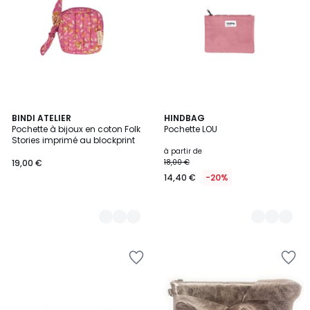
3
BINDI ATELIER
16
HINDBAG
Pochette à bijoux en coton Folk
Pochette LOU
Couleurs
Couleurs
Stories imprimé au blockprint
à partir de
19,00 €
18,00 €
14,40 €
-20%