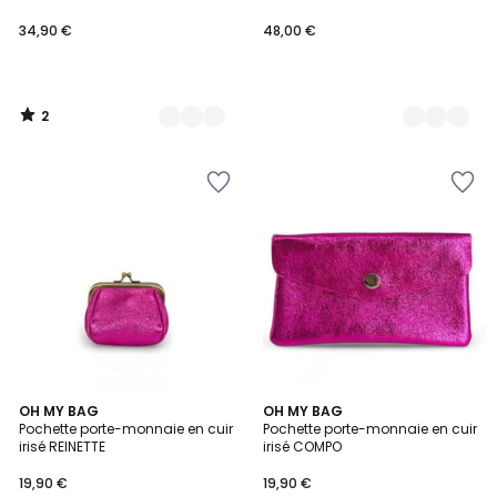
34,90 €
48,00 €
2
/
5
3,6
8
OH MY BAG
29
OH MY BAG
/ 5
Pochette porte-monnaie en cuir
Pochette porte-monnaie en cuir
Couleurs
Couleurs
irisé REINETTE
irisé COMPO
19,90 €
19,90 €