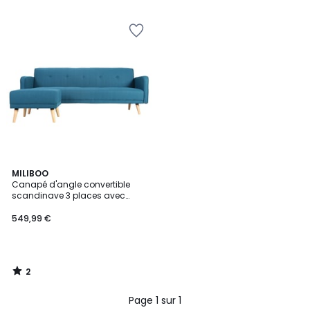
5
5
2
MILIBOO
/
Canapé d'angle convertible
5
scandinave 3 places avec
repose-pieds en tissu et bois
ULLA
549,99 €
2
/
5
Page 1 sur 1