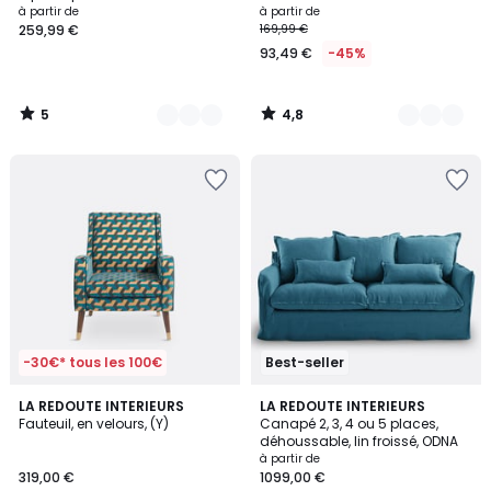
Oeko-Tex® - NATALIA
bois clair OSLO
à partir de
à partir de
259,99 €
169,99 €
93,49 €
-45%
5
4,8
/
/
5
5
-30€* tous les 100€
Best-seller
4,5
4,1
7
LA REDOUTE INTERIEURS
8
LA REDOUTE INTERIEURS
/ 5
/ 5
Fauteuil, en velours, (Y)
Canapé 2, 3, 4 ou 5 places,
Couleurs
Couleurs
déhoussable, lin froissé, ODNA
à partir de
319,00 €
1099,00 €