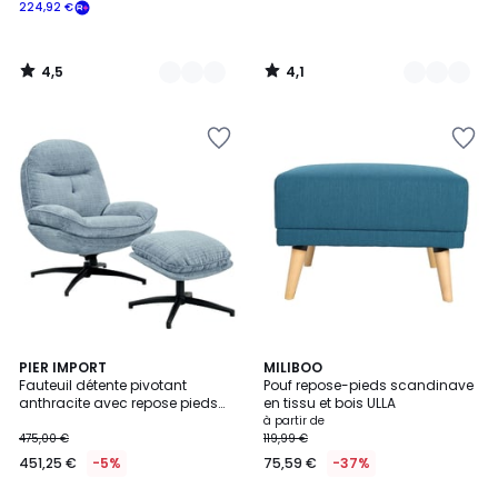
224,92 €
4,5
4,1
/
/
5
5
5
9
PIER IMPORT
2
MILIBOO
/
Fauteuil détente pivotant
Pouf repose-pieds scandinave
Couleurs
Couleurs
5
anthracite avec repose pieds
en tissu et bois ULLA
IENA
à partir de
475,00 €
119,99 €
451,25 €
-5%
75,59 €
-37%