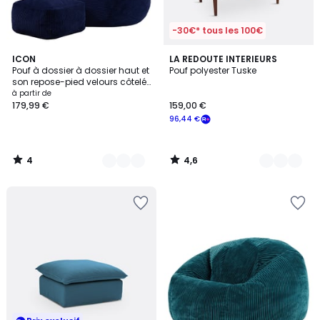
-30€* tous les 100€
4
4,6
8
ICON
3
LA REDOUTE INTERIEURS
/
/ 5
Pouf à dossier à dossier haut et
Pouf polyester Tuske
Couleurs
Couleurs
5
son repose-pied velours côtelé
Oeko-Tex® - DALTON
à partir de
179,99 €
159,00 €
96,44 €
4
4,6
/
/
5
5