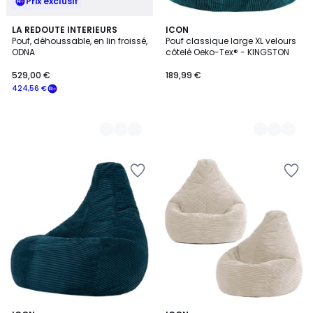
Prix exclusif
8
LA REDOUTE INTERIEURS
3
ICON
Pouf, déhoussable, en lin froissé,
Pouf classique large XL velours
Couleurs
Couleurs
ODNA
côtelé Oeko-Tex® - KINGSTON
529,00 €
189,99 €
424,56 €