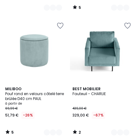
5
/
5
5
2
10
MILIBOO
5
BEST MOBILIER
/
/
Pouf rond en velours côtelé terre
Fauteuil - CHARLIE
Couleurs
Couleurs
5
5
brûlée D40 cm PAUL
à partir de
69,99 €
439,00 €
51,79 €
-26%
329,00 €
-67%
5
2
/
/