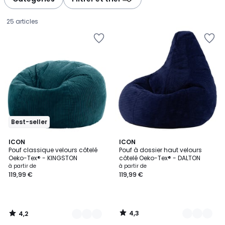
gauche
droite
25 articles
Best-seller
4,2
4,3
9
ICON
8
ICON
/ 5
/ 5
Pouf classique velours côtelé
Pouf à dossier haut velours
Couleurs
Couleurs
Oeko-Tex® - KINGSTON
côtelé Oeko-Tex® - DALTON
Prix
à partir de
à partir de
119,99 €
119,99 €
à
partir
de
119,99
4,3
4,2
€.
/
/
5