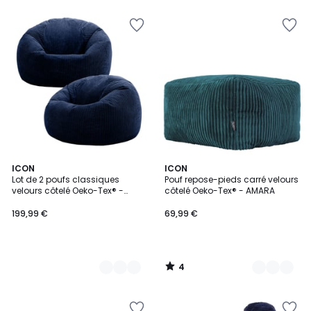
5
4
9
ICON
10
ICON
/
Lot de 2 poufs classiques
Pouf repose-pieds carré velours
Couleurs
Couleurs
5
velours côtelé Oeko-Tex® -
côtelé Oeko-Tex® - AMARA
KINGSTON
199,99 €
69,99 €
4
/
5