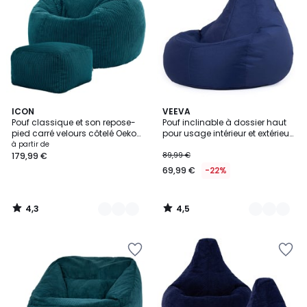
4,3
4,5
8
ICON
4
VEEVA
/ 5
/ 5
Pouf classique et son repose-
Pouf inclinable à dossier haut
Couleurs
Couleurs
pied carré velours côtelé Oeko-
pour usage intérieur et extérieur
Tex® - KINGSTON
Oeko-Tex®
à partir de
179,99 €
89,99 €
69,99 €
-22%
4,3
4,5
/
/
5
5