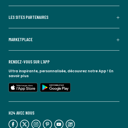
LES SITES PARTENAIRES
MARKETPLACE
RENDEZ-VOUS SUR L'APP
Ultra inspirante, personnalisée, découvrez notre App !
En
savoir plus
lien vers l'app store
lien vers google play
H24 AVEC NOUS
lien vers l'espace réseaux sociaux
lien vers l'espace réseaux sociaux
lien vers l'espace réseaux sociaux
lien vers l'espace réseaux sociaux
lien vers l'espace réseaux sociaux
lien vers le blog la redoute