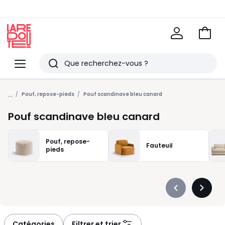
Voir
mon
La
panie
Redoute
Menu
Rechercher
Derniers
...
articles
Pouf, repose-pieds
Pouf scandinave bleu canard
vus
Pouf scandinave bleu canard
Pouf, repose-
Fauteuil
pieds
Précédent
Suivan
-
-
défiler
défiler
à
à
Catégories
Filtrer et trier