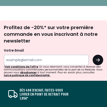
Inscription
Profitez de -20%* sur votre première
newsletter
commande en vous inscrivant à notre
newsletter
Votre Email
OK
*Voir conditions de l'offre
. En vous abonnant, vous consentez à recevoir des
communications commerciales personnalisées de la part de La Redoute. Vous
pouvez vous
désabonner
à tout moment. Pour en savoir plus, consultez
notre politique de confidentialité.
DÈS 49€ D’ACHAT, FAITES-VOUS
LIVRER EN POINT DE RETRAIT POUR
1,95€*