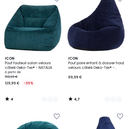
4
4,7
8
ICON
9
ICON
/
/ 5
Pouf fauteuil salon velours
Pouf poire enfant à dossier haut
Couleurs
Couleurs
5
côtelé Oeko-Tex® - NATALIA
velours côtelé Oeko-Tex® -
DALTON
à partir de
199,99 €
69,99 €
129,99 €
-35%
4
4,7
/
/
5
5