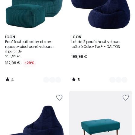
4
5
8
ICON
8
ICON
/
/
Pouf fauteuil salon et son
Lot de 2 poufs haut velours
Couleurs
Couleurs
5
5
repose-pied carré velours
côtelé Oeko-Tex® - DALTON
côtelé Oeko-Tex® - NATALIA
à partir de
259,99 €
199,99 €
182,99 €
-29%
4
5
/
/
5
5