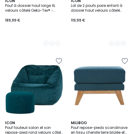
3
ICON
9
ICON
Pouf à dossier haut large XL
Lot de 2 poufs poire enfant à
Couleurs
Couleurs
velours côtelé Oeko-Tex® -
dossier haut velours côtelé
DALTON
Oeko-Tex® - DALTON
189,99 €
119,99 €
5
4,8
6
ICON
9
MILIBOO
/
/ 5
Pouf fauteuil salon et son
Pouf repose-pieds scandinave
Couleurs
Couleurs
5
repose-pied rond velours côtelé
en tissu chenille terre brûlée et