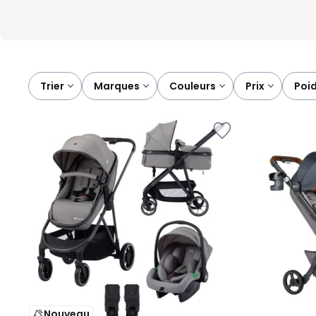
Trier
marques
couleurs
prix
poi
Nouveau