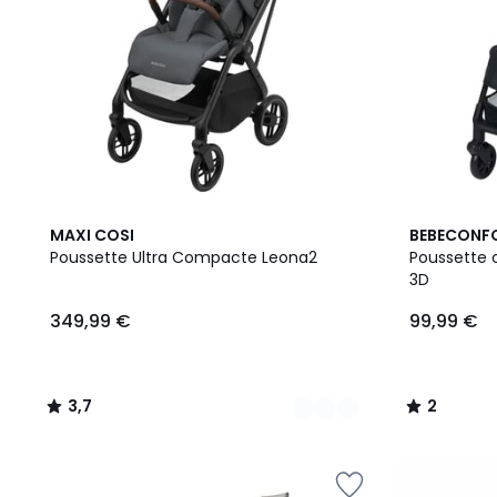
4
3,7
2
MAXI COSI
BEBECONF
Couleurs
/ 5
/
Poussette Ultra Compacte Leona2
Poussette 
5
3D
349,99 €
99,99 €
3,7
2
/
/
5
5