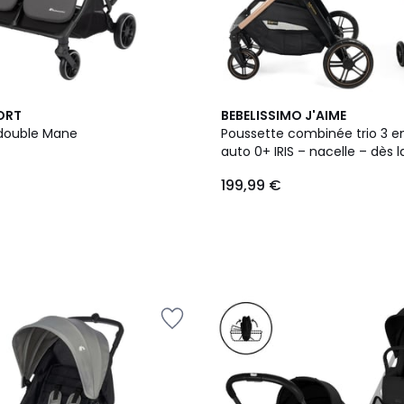
ORT
BEBELISSIMO J'AIME
double Mane
Poussette combinée trio 3 en
auto 0+ IRIS – nacelle – dès 
– jusqu’à 22kg - noir
199,99 €