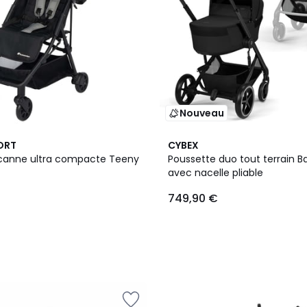
Nouveau
ORT
CYBEX
canne ultra compacte Teeny
Poussette duo tout terrain Ba
avec nacelle pliable
749,90 €