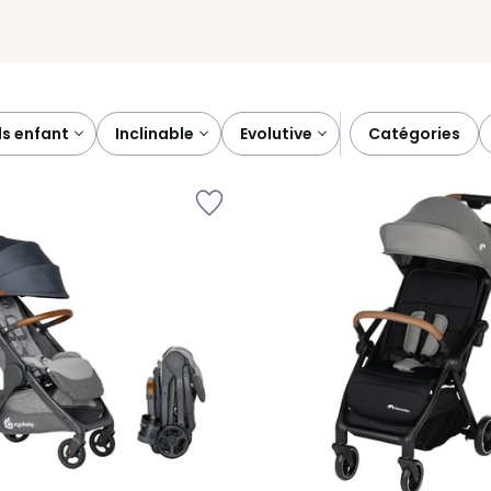
ds enfant
inclinable
evolutive
catégories