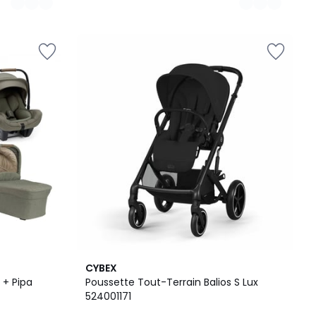
4,6
CYBEX
/ 5
 + Pipa
Poussette Tout-Terrain Balios S Lux
524001171