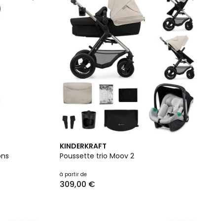
3
KINDERKRAFT
Couleurs
ons
Poussette trio Moov 2
à partir de
309,00 €