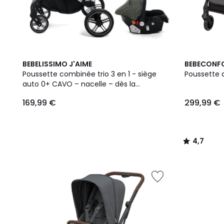
4,7
BEBELISSIMO J'AIME
BEBECONF
/ 5
Poussette combinée trio 3 en 1 - siège
Poussette 
auto 0+ CAVO – nacelle – dès la
naissance – jusqu’à 22kg - vert
169,99 €
299,99 €
4,7
/
5