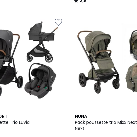
3,9
/
5
ORT
NUNA
tte Trio Luvia
Pack poussette trio Mixx Next
Next