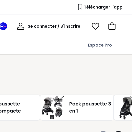
Télécharger l'app
Mon
Se connecter / S'inscrire
Mon
Voir
Voir
compte
espace
mes
mon
La
favoris
panier
Espace Pro
Redoute
+
oussette
Pack poussette 3
ompacte
en 1