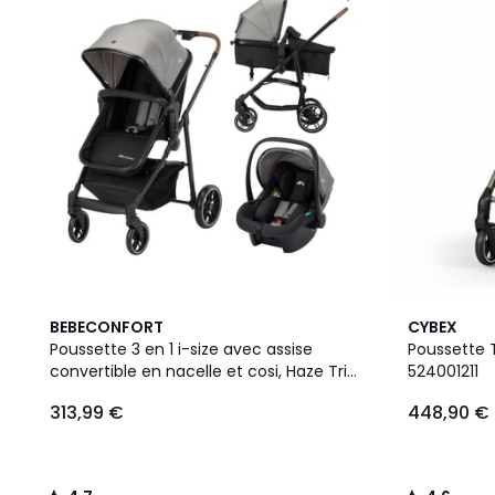
4,7
4,6
BEBECONFORT
CYBEX
/ 5
/ 5
Poussette 3 en 1 i-size avec assise
Poussette T
convertible en nacelle et cosi, Haze Trio
524001211
Lux
313,99 €
448,90 €