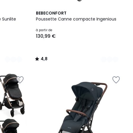
2
4,8
BEBECONFORT
Couleurs
/ 5
 Sunlite
Poussette Canne compacte Ingenious
à partir de
130,99 €
4,8
/
5