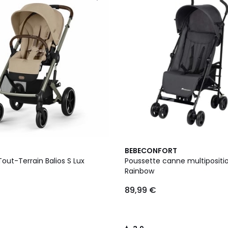
3
3,9
BEBECONFORT
Couleurs
/ 5
out-Terrain Balios S Lux
Poussette canne multipositi
Rainbow
89,99 €