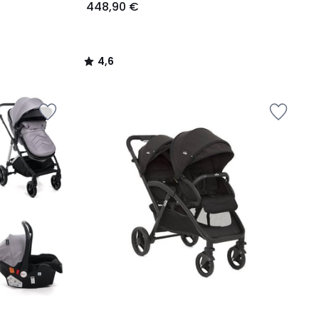
448,90 €
4,6
/
5