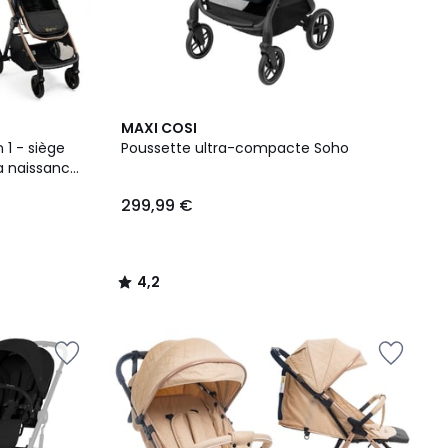
4,2
MAXI COSI
/ 5
 1 - siège
Poussette ultra-compacte Soho
la naissance
299,99 €
4,2
/
5