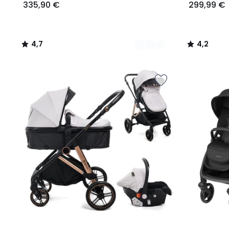
335,90 €
299,99 €
4,7
4,2
/
/
5
5