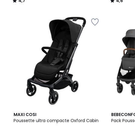
4,7
4,6
/
/
5
5
2
4,7
4,2
MAXI COSI
BEBECONF
Couleurs
/ 5
/ 5
Poussette ultra compacte Oxford Cabin
Pack Pousse