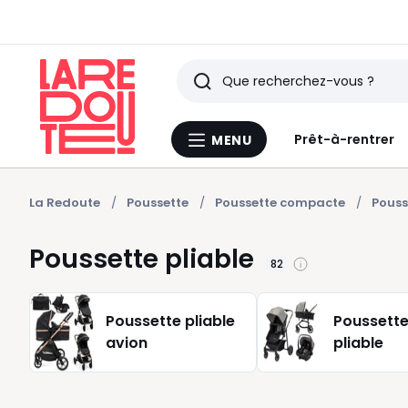
Rechercher
Derniers
Prêt-à-rentrer
MENU
Menu
articles
La
Redoute
vus
La Redoute
Poussette
Poussette compacte
Pouss
Poussette pliable
82
Poussette pliable
Poussette
avion
pliable