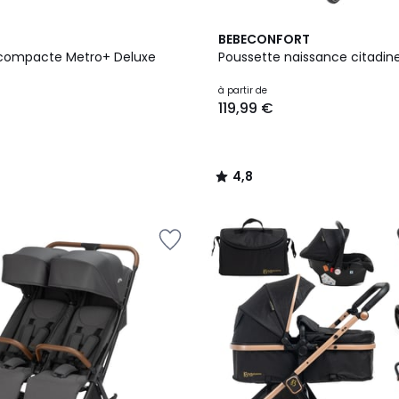
2
4,8
BEBECONFORT
Couleurs
/ 5
 compacte Metro+ Deluxe
Poussette naissance citadine
à partir de
119,99 €
4,8
/
5