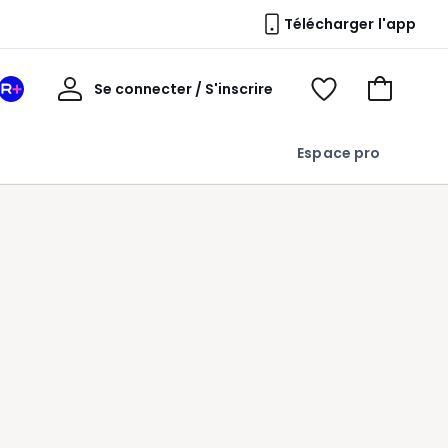
Télécharger l'app
Mon
Se connecter / S'inscrire
Mon
Voir
Voir
compte
espace
mes
mon
La
favoris
panier
Espace pro
Redoute
+