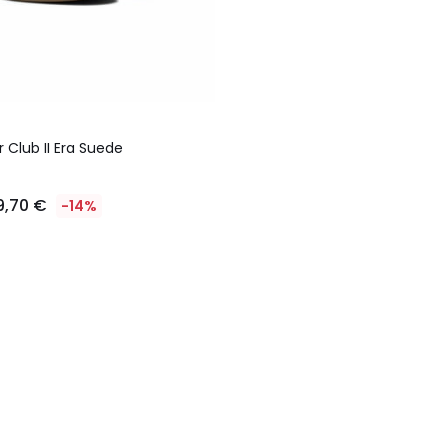
r Club II Era Suede
9,70 €
-14%