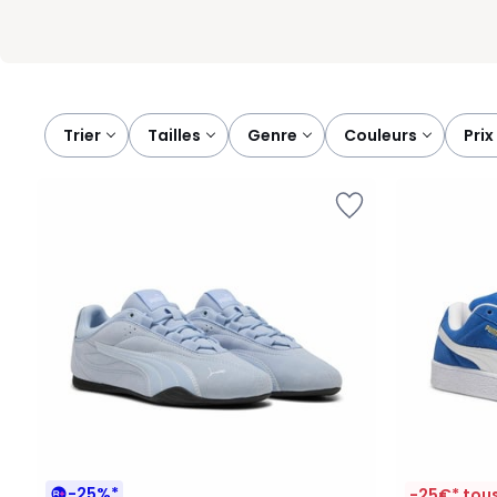
Trier
tailles
genre
couleurs
prix
-25%*
-25€* tous