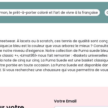
mon, le prêt-à-porter coloré et l’art de vivre à la française
eetwear. À lacets ou à scratch, ces tennis de qualité sont conçu
ique.
Le bleu est la couleur que vous arborez le mieux ? Consultez
tre notre niveau d'exigence. Notre collection de Puma suede bl
de classic +», «Limat951» nous fait remonter : «Baskets universel
note de cinq sur cinq. La Puma Suede est une basket classique q
re portée en toute occasion. La Puma Suede est disponible dans
out. Si vous recherchez une chaussure qui vous permettra de vou
Inscription
newsletter
Votre Email
ur votre