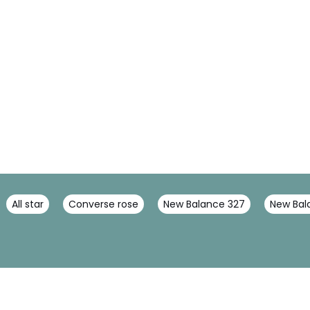
All star
Converse rose
New Balance 327
New Ba