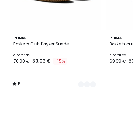
2
5
PUMA
PUMA
Couleurs
/
Baskets Club Kayzer Suede
Baskets cui
5
à partir de
à partir de
59,06 €
5
70,00 €
-15%
69,99 €
5
/
5