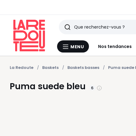
Rechercher
Derniers
Nos tendances
MENU
Menu
articles
La
Redoute
vus
La Redoute
Baskets
Baskets basses
Puma suede 
Puma suede bleu
6