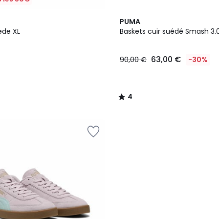
2
4
PUMA
Couleurs
/
ede XL
Baskets cuir suédé Smash 3.
5
63,00 €
90,00 €
-30%
4
/
5