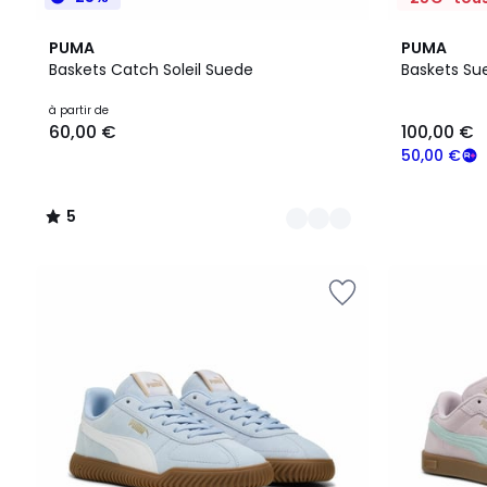
2
5
PUMA
PUMA
Couleurs
/
Baskets Catch Soleil Suede
Baskets Su
5
Prix
à partir de
60,00 €
100,00 €
à
partir
50,00 €
de
60,00
5
€.
/
5