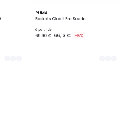
3
PUMA
Couleurs
0
Baskets Club II Era Suede
à partir de
66,13 €
69,90 €
-5%