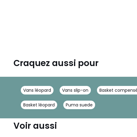
Craquez aussi pour
Vans léopard
Vans slip-on
Basket compens
Basket léopard
Puma suede
Voir aussi