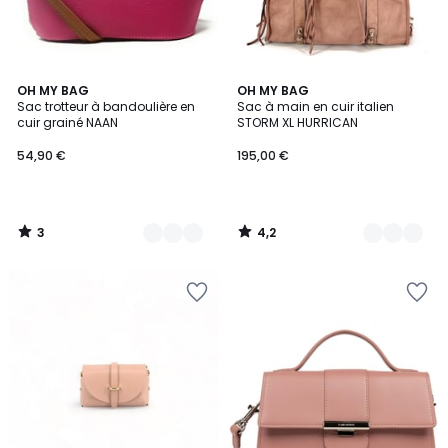
3
4,2
10
OH MY BAG
9
OH MY BAG
/
/ 5
Sac trotteur à bandoulière en
Sac à main en cuir italien
Couleurs
Couleurs
5
cuir grainé NAAN
STORM XL HURRICAN
54,90 €
195,00 €
3
4,2
/
/
5
5