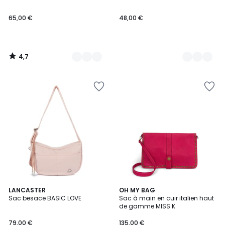
65,00 €
48,00 €
4,7
/
5
4,4
5
LANCASTER
12
OH MY BAG
/ 5
Sac besace BASIC LOVE
Sac à main en cuir italien haut
Couleurs
Couleurs
de gamme MISS K
79,00 €
135,00 €