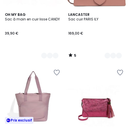
5
9
OH MY BAG
27
LANCASTER
/
Sac à main en cuir lisse CANDY
Sac cuir PARIS ILY
Couleurs
Couleurs
5
39,90 €
169,00 €
5
/
5
Prix exclusif