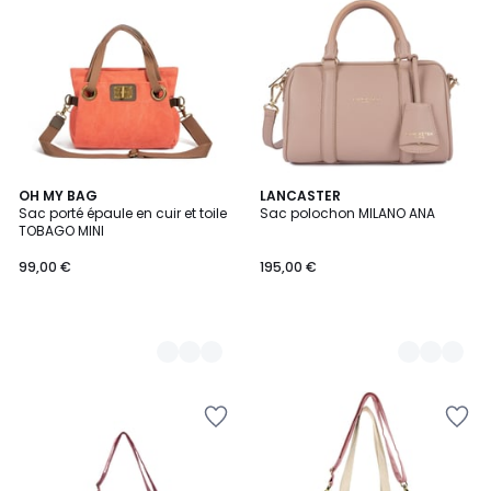
13
OH MY BAG
10
LANCASTER
Sac porté épaule en cuir et toile
Sac polochon MILANO ANA
Couleurs
Couleurs
TOBAGO MINI
99,00 €
195,00 €