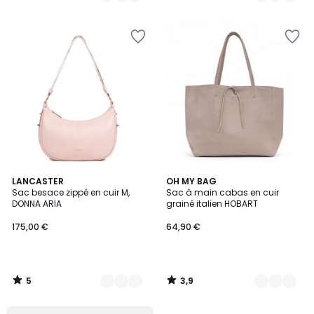
5
5
3,9
5
LANCASTER
13
OH MY BAG
/
/ 5
Sac besace zippé en cuir M,
Sac à main cabas en cuir
Couleurs
Couleurs
5
DONNA ARIA
grainé italien HOBART
175,00 €
64,90 €
5
3,9
/
/
5
5