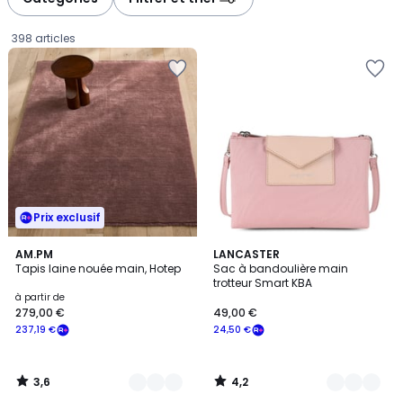
gauche
droite
398 articles
Prix exclusif
3,6
4,2
7
AM.PM
12
LANCASTER
/ 5
/ 5
Tapis laine nouée main, Hotep
Sac à bandoulière main
Couleurs
Couleurs
trotteur Smart KBA
Prix
à partir de
279,00 €
49,00 €
à
237,19 €
24,50 €
partir
de
279,00
3,6
4,2
€
/
/
5
5