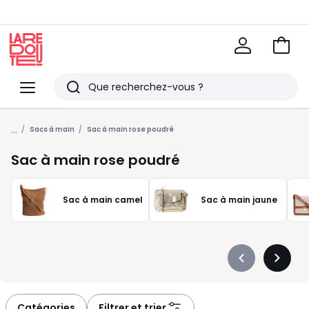
Voir
mon
La
panie
Redoute
Menu
Rechercher
Derniers
...
articles
Sacs à main
Sac à main rose poudré
vus
Sac à main rose poudré
Sac à main camel
Sac à main jaune
Précédent
Suivan
-
-
défiler
défiler
à
à
Catégories
Filtrer et trier