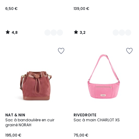
6,50 €
139,00 €
4,8
3,2
/
/
5
5
NAT & NIN
3
RIVEDROITE
Sac à bandoulière en cuir
Sac à main CHARLOT XS
Couleurs
grainé NORAH
195,00 €
75,00 €