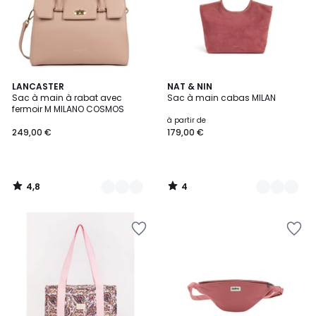
4,8
4
9
LANCASTER
5
NAT & NIN
/ 5
/
Sac à main à rabat avec
Sac à main cabas MILAN
Couleurs
Couleurs
5
fermoir M MILANO COSMOS
à partir de
249,00 €
179,00 €
4,8
4
/
/
5
5