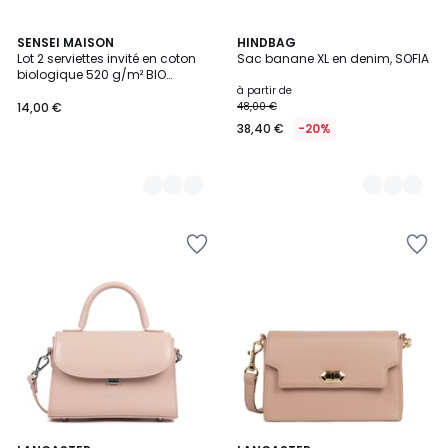
9
SENSEI MAISON
16
HINDBAG
Lot 2 serviettes invité en coton
Sac banane XL en denim, SOFIA
Couleurs
Couleurs
biologique 520 g/m² BIO
ORGANIKA
à partir de
14,00 €
48,00 €
38,40 €
-20%