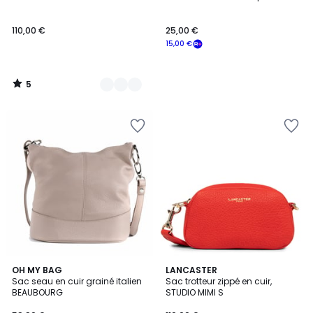
Couleurs
5
110,00 €
25,00 €
15,00 €
5
/
5
4,3
5
21
OH MY BAG
12
LANCASTER
/ 5
/
Sac seau en cuir grainé italien
Sac trotteur zippé en cuir,
Couleurs
Couleurs
5
BEAUBOURG
STUDIO MIMI S