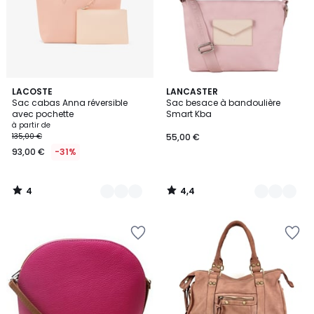
4
4,4
6
LACOSTE
9
LANCASTER
/
/ 5
Sac cabas Anna réversible
Sac besace à bandoulière
Couleurs
Couleurs
5
avec pochette
Smart Kba
à partir de
135,00 €
55,00 €
93,00 €
-31%
4
4,4
/
/
5
5