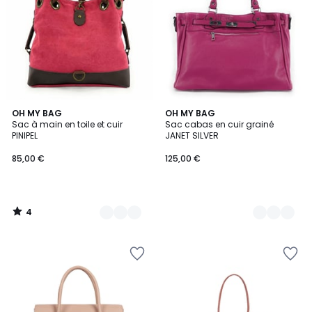
4
8
OH MY BAG
16
OH MY BAG
/
Sac à main en toile et cuir
Sac cabas en cuir grainé
Couleurs
Couleurs
5
PINIPEL
JANET SILVER
85,00 €
125,00 €
4
/
5