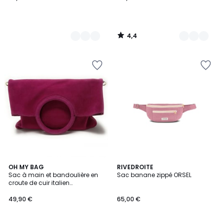
4,4
/
5
4,8
3
15
OH MY BAG
5
RIVEDROITE
/ 5
/
Sac à main et bandoulière en
Sac banane zippé ORSEL
Couleurs
Couleurs
5
croute de cuir italien
CHARLOTTE
49,90 €
65,00 €