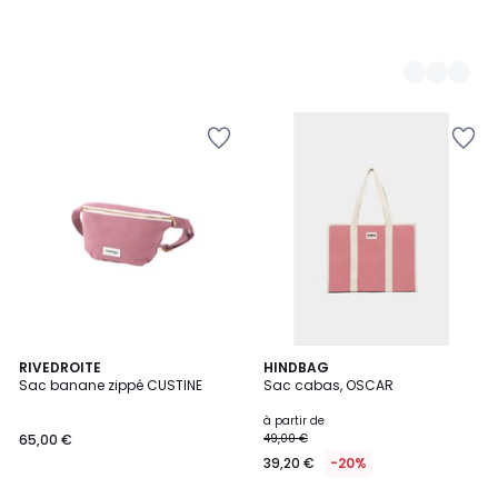
4
8
RIVEDROITE
14
HINDBAG
/
Sac banane zippé CUSTINE
Sac cabas, OSCAR
Couleurs
Couleurs
5
à partir de
65,00 €
49,00 €
39,20 €
-20%