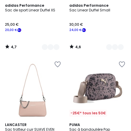
4,7
4,6
3
adidas Performance
3
adidas Performance
/ 5
/ 5
Sac de sport Linear Duffel XS
Sac Linear Duffel Small
Couleurs
Couleurs
25,00 €
30,00 €
20,00 €
24,00 €
4,7
4,6
/
/
5
5
-25€* tous les 50€
5
13
LANCASTER
PUMA
/
Sac trotteur cuir SUAVE EVEN
Sac à bandoulière Pop