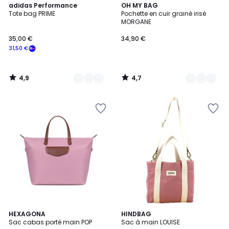
4,9
4,7
3
adidas Performance
15
OH MY BAG
/ 5
/ 5
Tote bag PRIME
Pochette en cuir grainé irisé
Couleurs
Couleurs
MORGANE
35,00 €
34,90 €
31,50 €
4,9
4,7
/
/
5
5
4,7
18
HEXAGONA
10
HINDBAG
/ 5
Sac cabas porté main POP
Sac à main LOUISE
Couleurs
Couleurs