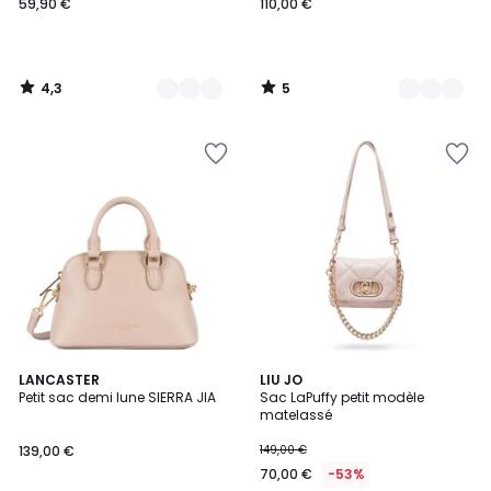
59,90 €
110,00 €
4,3
5
/
/
5
5
5
13
LANCASTER
7
LIU JO
/
Petit sac demi lune SIERRA JIA
Sac LaPuffy petit modèle
Couleurs
Couleurs
5
matelassé
139,00 €
149,00 €
70,00 €
-53%