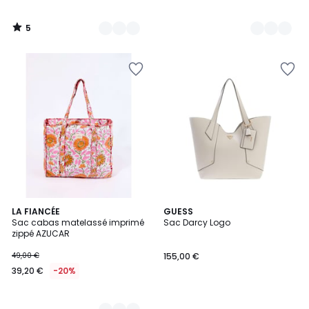
5
/
5
3
LA FIANCÉE
GUESS
Sac cabas matelassé imprimé
Sac Darcy Logo
Couleurs
zippé AZUCAR
49,00 €
155,00 €
39,20 €
-20%