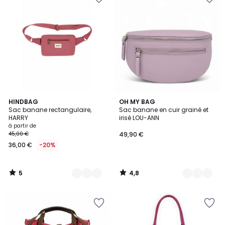
5
4,8
18
HINDBAG
24
OH MY BAG
/
/ 5
Sac banane rectangulaire,
Sac banane en cuir grainé et
Couleurs
Couleurs
5
HARRY
irisé LOU-ANN
à partir de
45,00 €
49,90 €
36,00 €
-20%
5
4,8
/
/
5
5