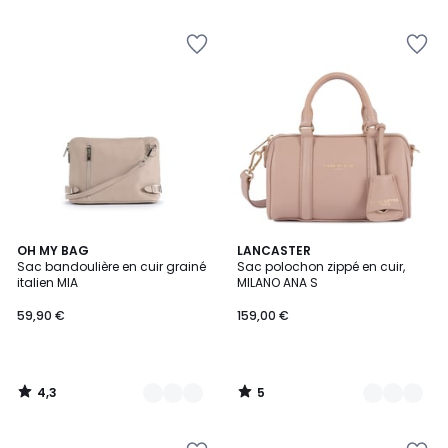
5
4,3
5
11
OH MY BAG
9
LANCASTER
/ 5
/
Sac bandoulière en cuir grainé
Sac polochon zippé en cuir,
Couleurs
Couleurs
5
italien MIA
MILANO ANA S
59,90 €
159,00 €
4,3
5
/
/
5
5