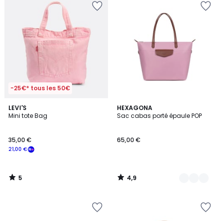
-25€* tous les 50€
5
4,9
LEVI'S
20
HEXAGONA
/
/ 5
Mini tote Bag
Sac cabas porté épaule POP
Couleurs
5
35,00 €
65,00 €
21,00 €
5
4,9
/
/
5
5