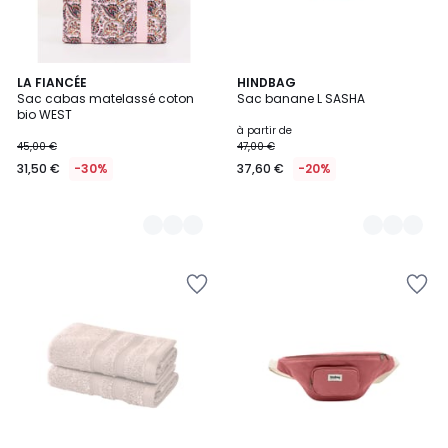
2
LA FIANCÉE
14
HINDBAG
Sac cabas matelassé coton
Sac banane L SASHA
Couleurs
Couleurs
bio WEST
à partir de
45,00 €
47,00 €
31,50 €
-30%
37,60 €
-20%