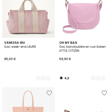
4,3
3
VANESSA WU
24
OH MY BAG
/ 5
Sac week-end LAURE
Sac bandoulière en cuir italien
Couleurs
Couleurs
LITTLE CITIZEN
85,00 €
59,90 €
4,3
/
5