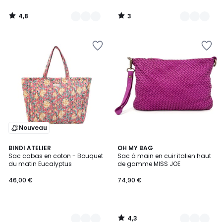
4,8
3
/
/
5
5
Nouveau
4,3
4
BINDI ATELIER
15
OH MY BAG
/ 5
Sac cabas en coton - Bouquet
Sac à main en cuir italien haut
Couleurs
Couleurs
du matin Eucalyptus
de gamme MISS JOE
46,00 €
74,90 €
4,3
/