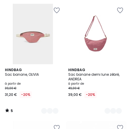
souscrivez
à
notre
programme
pour
payer
à
la
place
237,19
€.
5
17
HINDBAG
17
HINDBAG
/
Sac banane, OLIVIA
Sac banane demi lune zébré,
Couleurs
Couleurs
5
ANDREA
à partir de
à partir de
39,00 €
49,00 €
31,20 €
-20%
39,00 €
-20%
5
/
5