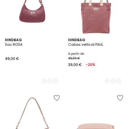
8
HINDBAG
10
HINDBAG
Sac ROSA
Cabas vertical PAUL
Couleurs
Couleurs
à partir de
49,00 €
49,00 €
39,00 €
-20%