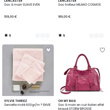
5
5
13
LANCASTER
8
LANCASTER
/
/
Sac à main SUAVE EVEN
Sac trotteur MILANO COSMOS
Couleurs
Couleurs
5
5
159,00 €
189,00 €
5
5
/
/
5
5
4,8
3,2
15
SYLVIE THIRIEZ
15
OH MY BAG
/ 5
/ 5
Serviette invité 600gr/m ? ENVIE
Sac à main en cuir italien effet
Couleurs
Couleurs
brossé STORM BROSSE