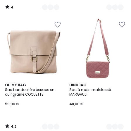
4
/
5
4,2
18
OH MY BAG
7
HINDBAG
/ 5
Sac bandoulière besace en
Sac à main matelassé
Couleurs
Couleurs
cuir grainé COQUETTE
MARGAULT
59,90 €
48,00 €
4,2
/