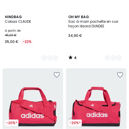
4
8
HINDBAG
9
OH MY BAG
/
Cabas CLAUDE
Sac à main pochette en cuir
Couleurs
Couleurs
5
façon lézard DUNDEE
à partir de
45,00 €
34,90 €
35,00 €
-22%
4
/
5
-20%*
-20%*