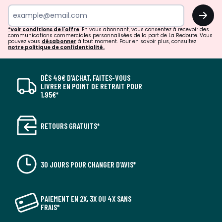
OK
*Voir conditions de l'offre
. En vous abonnant, vous consentez à recevoir des
communications commerciales personnalisées de la part de La Redoute. Vous
pouvez vous
désabonner
à tout moment. Pour en savoir plus, consultez
notre politique de confidentialité.
DÈS 49€ D’ACHAT, FAITES-VOUS
LIVRER EN POINT DE RETRAIT POUR
1,95€*
RETOURS GRATUITS*
30 JOURS POUR CHANGER D'AVIS*
PAIEMENT EN 2X, 3X OU 4X SANS
FRAIS*