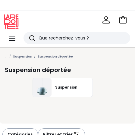
Voir
mon
La
panie
Redoute
Menu
Rechercher
Derniers
...
articles
Suspension
Suspension déportée
vus
Suspension déportée
Suspension
Catégories
Filtrer et trier