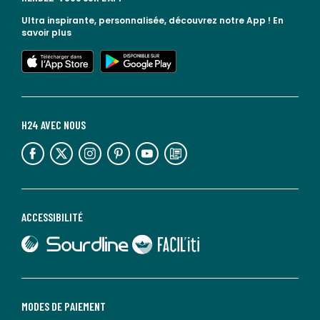
Ultra inspirante, personnalisée, découvrez notre App !
En
savoir plus
lien vers l'app store
lien vers google play
H24 AVEC NOUS
lien vers l'espace réseaux sociaux
lien vers l'espace réseaux sociaux
lien vers l'espace réseaux sociaux
lien vers l'espace réseaux sociaux
lien vers l'espace réseaux sociaux
lien vers le blog la redoute
ACCESSIBILITÉ
lien vers Sourdline
lien vers Faciliti
MODES DE PAIEMENT