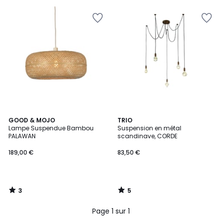
5
pour
payer
à
la
place
139,47
€.
3
5
GOOD & MOJO
TRIO
/
/
Lampe Suspendue Bambou
Suspension en métal
5
5
PALAWAN
scandinave, CORDE
189,00 €
83,50 €
3
5
/
/
5
5
Page 1 sur 1