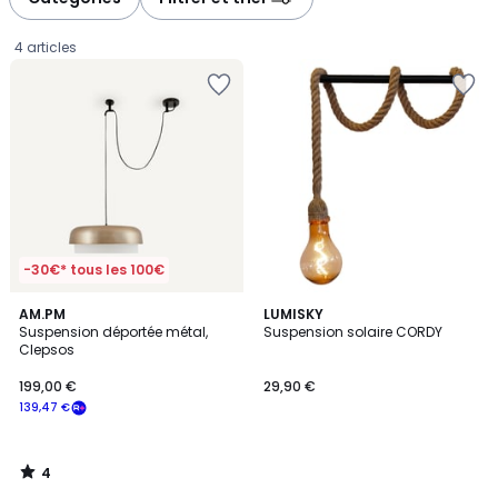
4 articles
-30€* tous les 100€
4
AM.PM
LUMISKY
/
Suspension déportée métal,
Suspension solaire CORDY
5
Clepsos
199,00
199,00 €
29,90 €
€
139,47 €
souscrivez
à
notre
4
programme
/