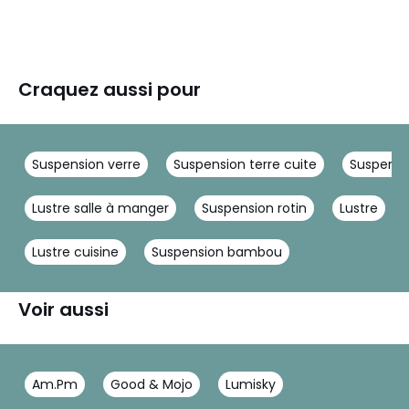
Craquez aussi pour
Suspension verre
Suspension terre cuite
Suspensio
Lustre salle à manger
Suspension rotin
Lustre
Lustre cuisine
Suspension bambou
Voir aussi
Am.Pm
Good & Mojo
Lumisky