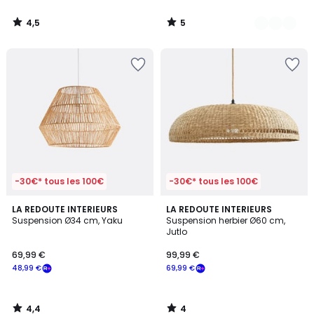
4,5
5
/
/
5
5
-30€* tous les 100€
-30€* tous les 100€
4,4
4
LA REDOUTE INTERIEURS
LA REDOUTE INTERIEURS
/ 5
/
Suspension Ø34 cm, Yaku
Suspension herbier Ø60 cm,
5
Jutlo
69,99 €
99,99 €
48,99 €
69,99 €
4,4
4
/
/