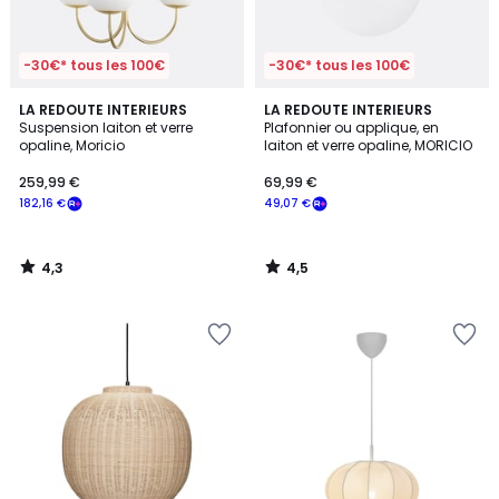
-30€* tous les 100€
-30€* tous les 100€
4,3
4,5
LA REDOUTE INTERIEURS
LA REDOUTE INTERIEURS
/ 5
/ 5
Suspension laiton et verre
Plafonnier ou applique, en
opaline, Moricio
laiton et verre opaline, MORICIO
259,99 €
69,99 €
182,16 €
49,07 €
4,3
4,5
/
/
5
5