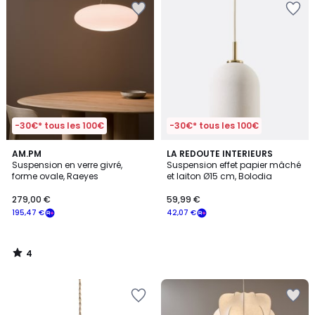
-30€* tous les 100€
-30€* tous les 100€
4
AM.PM
LA REDOUTE INTERIEURS
/
Suspension en verre givré,
Suspension effet papier mâché
5
forme ovale, Raeyes
et laiton Ø15 cm, Bolodia
279,00 €
59,99 €
195,47 €
42,07 €
4
/
5