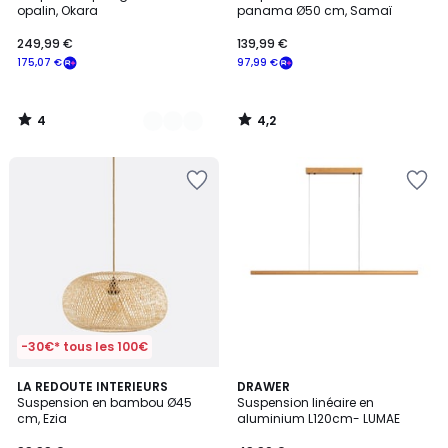
Couleurs
5
opalin, Okara
panama Ø50 cm, Samaï
249,99 €
139,99 €
175,07 €
97,99 €
4
4,2
/
/
5
5
-30€* tous les 100€
4,2
LA REDOUTE INTERIEURS
2
DRAWER
/ 5
Suspension en bambou Ø45
Suspension linéaire en
Couleurs
cm, Ezia
aluminium L120cm- LUMAE