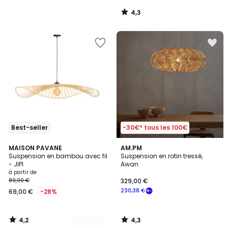
4,3
/
5
Best-seller
-30€* tous les 100€
4,2
4,3
2
MAISON PAVANE
AM.PM
/ 5
/ 5
Suspension en bambou avec fil
Suspension en rotin tressé,
Couleurs
- JIPI
Awan
à partir de
89,00 €
329,00 €
230,38 €
69,00 €
-28%
4,2
4,3
/
/