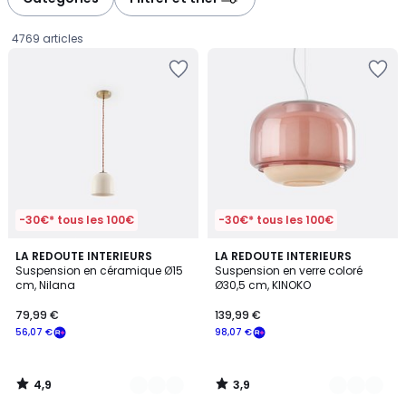
gauche
droite
4769 articles
-30€* tous les 100€
-30€* tous les 100€
4,9
3,9
5
LA REDOUTE INTERIEURS
6
LA REDOUTE INTERIEURS
/ 5
/ 5
Suspension en céramique Ø15
Suspension en verre coloré
Couleurs
Couleurs
cm, Nilana
Ø30,5 cm, KINOKO
79,99
79,99 €
139,99 €
€
56,07 €
98,07 €
souscrivez
à
notre
4,9
3,9
programme
/
/
5
5