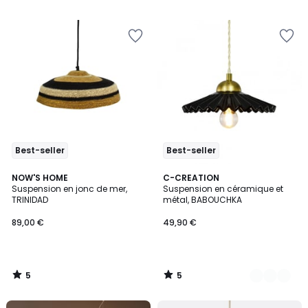
5
5
Best-seller
Best-seller
5
5
NOW'S HOME
4
C-CREATION
/
/
Suspension en jonc de mer,
Suspension en céramique et
Couleurs
5
5
TRINIDAD
métal, BABOUCHKA
89,00 €
49,90 €
5
5
/
/
5
5