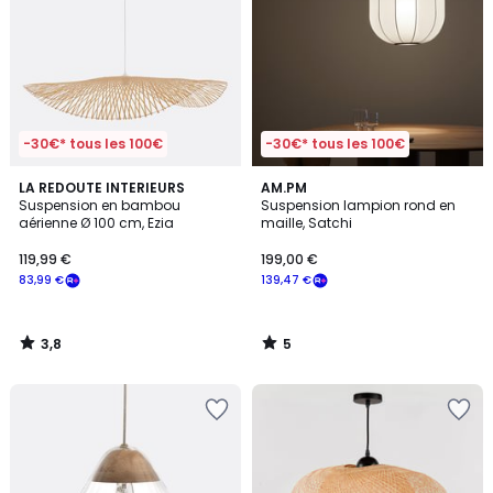
-30€* tous les 100€
-30€* tous les 100€
3,8
5
LA REDOUTE INTERIEURS
AM.PM
/ 5
/
Suspension en bambou
Suspension lampion rond en
5
aérienne Ø 100 cm, Ezia
maille, Satchi
119,99 €
199,00 €
83,99 €
139,47 €
3,8
5
/
/
5
5