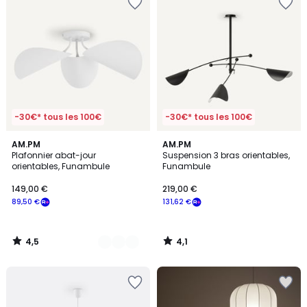
-30€* tous les 100€
-30€* tous les 100€
4,5
4,1
2
AM.PM
AM.PM
/ 5
/ 5
Plafonnier abat-jour
Suspension 3 bras orientables,
Couleurs
orientables, Funambule
Funambule
149,00 €
219,00 €
89,50 €
131,62 €
4,5
4,1
/
/
5
5