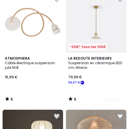
-30€* tous les 100€
5
5
ATMOSPHERA
3
LA REDOUTE INTERIEURS
/
/
Câble électrique suspension
Suspension en céramique Ø20
Couleurs
5
5
jute NOE
cm, Nilana
15,99 €
79,99 €
56,07 €
5
5
/
/
5
5