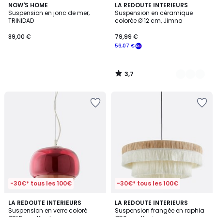
3,7
NOW'S HOME
2
LA REDOUTE INTERIEURS
/ 5
Suspension en jonc de mer,
Suspension en céramique
Couleurs
TRINIDAD
colorée Ø 12 cm, Jimna
89,00 €
79,99 €
56,07 €
3,7
/
5
-30€* tous les 100€
-30€* tous les 100€
2,6
4,5
3
LA REDOUTE INTERIEURS
LA REDOUTE INTERIEURS
/ 5
/ 5
Suspension en verre coloré
Suspension frangée en raphia
Couleurs