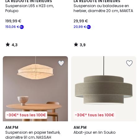
4,3
3,9
LA REDOUTE INTERIEURS
LA REDOUTE INTERIEURS
/ 5
/ 5
Suspension L65 x H23 cm,
Suspension ou baladeuse en
Palupo
herbier, diamètre 20 cm, MAKITA
199,99 €
29,99 €
150,06 €
20,99 €
4,3
3,9
/
/
5
5
-30€* tous les 100€
-30€* tous les 100€
5
3,6
AM.PM
2
AM.PM
/
/ 5
Suspension en papier texturé,
Abat-jour en lin Souko
Couleurs
5
diamètre 91 cm, NASSAH