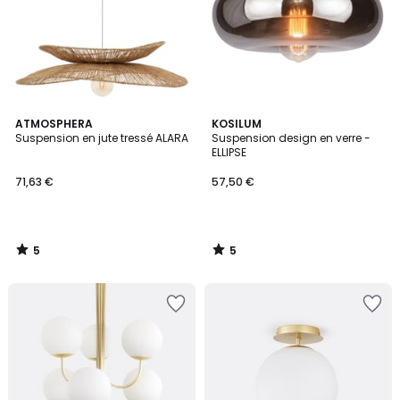
5
5
ATMOSPHERA
KOSILUM
/
/
Suspension en jute tressé ALARA
Suspension design en verre -
5
5
ELLIPSE
71,63 €
57,50 €
5
5
/
/
5
5