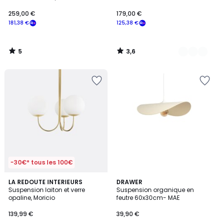
259,00 €
179,00 €
181,38 €
125,38 €
5
3,6
/
/
5
5
-30€* tous les 100€
4,5
LA REDOUTE INTERIEURS
DRAWER
/ 5
Suspension laiton et verre
Suspension organique en
opaline, Moricio
feutre 60x30cm- MAE
139,99 €
39,90 €