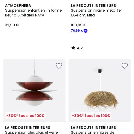
4,2
ATMOSPHERA
LA REDOUTE INTERIEURS
/ 5
Suspension enfant en lin forme
Suspension maille métal fer
fleur à 6 pétales NAYA
Ø54 cm, Mita
32,99 €
109,99 €
76,99 €
4,2
/
5
-30€* tous les 100€
-30€* tous les 100€
4
4,2
3
LA REDOUTE INTERIEURS
LA REDOUTE INTERIEURS
/
/ 5
Suspension plexiglas et verre
Suspension en fibres de