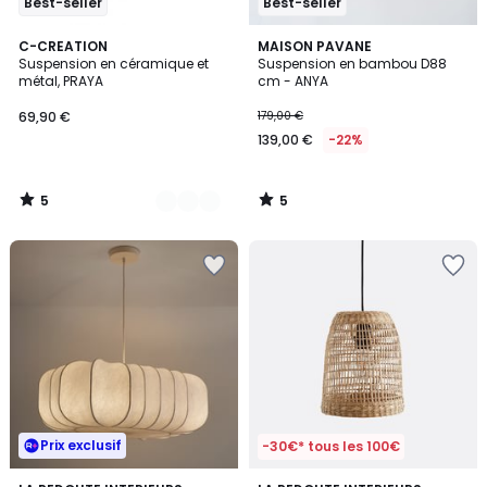
Best-seller
Best-seller
5
5
3
C-CREATION
MAISON PAVANE
/
/
Suspension en céramique et
Suspension en bambou D88
Couleurs
5
5
métal, PRAYA
cm - ANYA
69,90 €
179,00 €
139,00 €
-22%
5
5
/
/
5
5
Prix exclusif
-30€* tous les 100€