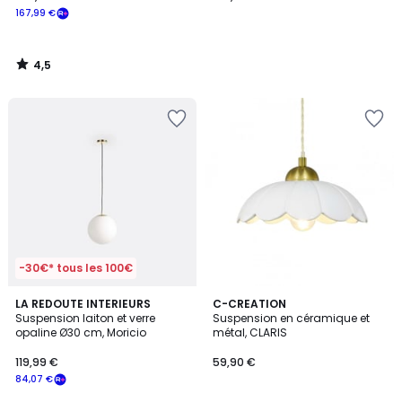
167,99 €
4,5
/
5
-30€* tous les 100€
4,5
5
LA REDOUTE INTERIEURS
3
C-CREATION
/ 5
/
Suspension laiton et verre
Suspension en céramique et
Couleurs
5
opaline Ø30 cm, Moricio
métal, CLARIS
119,99 €
59,90 €
84,07 €