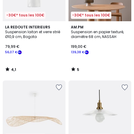
-30€* tous les 100€
-30€* tous les 100€
4,1
5
LA REDOUTE INTERIEURS
AM.PM
/ 5
/
Suspension laiton et verre strié
Suspension en papier texturé,
5
Ø10,9 cm, Bogota
diamètre 68 cm, NASSAH
79,99 €
199,00 €
56,07 €
139,38 €
4,1
5
/
/
5
5