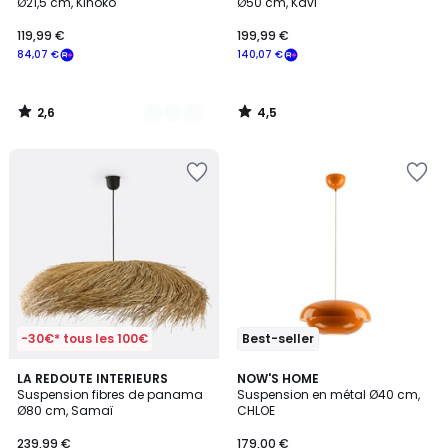
Ø21,5 cm, Kinoko
Ø50 cm, Kavi
119,99 €
199,99 €
84,07 €
140,07 €
2,6
4,5
/
/
5
5
-30€* tous les 100€
Best-seller
4,5
LA REDOUTE INTERIEURS
NOW'S HOME
/ 5
Suspension fibres de panama
Suspension en métal Ø40 cm,
Ø80 cm, Samaï
CHLOE
239,99 €
179,00 €