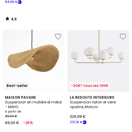
84,09 €
4,5
/
5
Best-seller
-30€* tous les 100€
4,3
MAISON PAVANE
LA REDOUTE INTERIEURS
/ 5
Suspension en matière et métal
Suspension laiton et verre
- MAHO
opaline, Moricio
à partir de
89,00 €
329,99 €
231,16 €
69,00 €
-25%