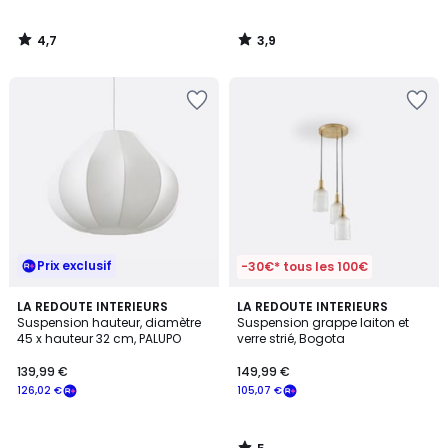
4,7
3,9
/
/
5
5
Prix exclusif
-30€* tous les 100€
5
LA REDOUTE INTERIEURS
LA REDOUTE INTERIEURS
/
Suspension hauteur, diamètre
Suspension grappe laiton et
5
45 x hauteur 32 cm, PALUPO
verre strié, Bogota
139,99 €
149,99 €
126,02 €
105,07 €