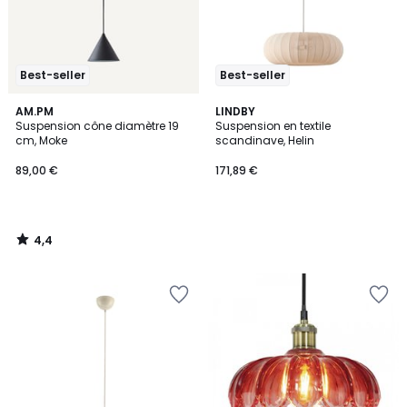
Best-seller
Best-seller
4,4
AM.PM
LINDBY
/ 5
Suspension cône diamètre 19
Suspension en textile
cm, Moke
scandinave, Helin
89,00 €
171,89 €
4,4
/
5