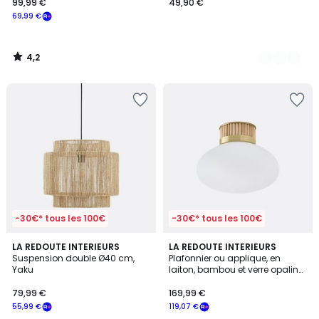
99,99 €
49,90 €
69,99 €
4,2
/
5
-30€* tous les 100€
-30€* tous les 100€
4,7
3,9
LA REDOUTE INTERIEURS
LA REDOUTE INTERIEURS
/ 5
/ 5
Suspension double Ø40 cm,
Plafonnier ou applique, en
Yaku
laiton, bambou et verre opaline,
DOLCE
79,99 €
169,99 €
55,99 €
119,07 €