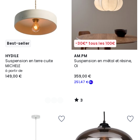
Best-seller
-30€* tous les 100€
3
2
HYDILE
AM.PM
/
Suspension en terre cuite
Suspension en métal et résine,
Couleurs
5
MICHELE
Oï
à partir de
149,00 €
359,00 €
251,47 €
3
/
5