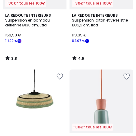
-30€* tous les 100€
-30€* tous les 100€
3,8
4,6
LA REDOUTE INTERIEURS
LA REDOUTE INTERIEURS
/ 5
/ 5
Suspension en bambou
Suspension laiton et verre strié
aérienne Ø130 cm, Ezia
Ø35,5 cm, Iloa
159,99 €
119,99 €
111,99 €
84,07 €
3,8
4,6
/
/
5
5
-30€* tous les 100€