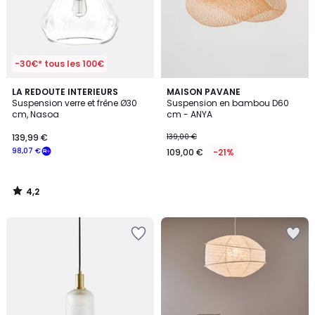
-30€* tous les 100€
4,2
LA REDOUTE INTERIEURS
MAISON PAVANE
/ 5
Suspension verre et frêne Ø30
Suspension en bambou D60
cm, Nasoa
cm - ANYA
139,99 €
139,00 €
98,07 €
109,00 €
-21%
4,2
/
5