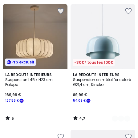
pour
payer
à
la
place
56,07
€.
Prix exclusif
-30€* tous les 100€
5
4,7
LA REDOUTE INTERIEURS
4
LA REDOUTE INTERIEURS
/
/ 5
Suspension L45 x H23 cm,
Suspension en métal fer coloré
Couleurs
5
Palupo
Ø21,4 cm, Kinoko
169,99 €
89,99 €
127,56 €
54,09 €
5
4,7
/
/
5
5