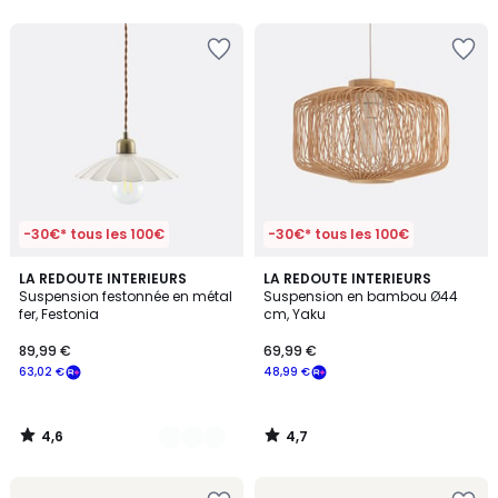
5
5
-30€* tous les 100€
-30€* tous les 100€
4,6
4,7
2
LA REDOUTE INTERIEURS
LA REDOUTE INTERIEURS
/ 5
/ 5
Suspension festonnée en métal
Suspension en bambou Ø44
Couleurs
fer, Festonia
cm, Yaku
89,99 €
69,99 €
63,02 €
48,99 €
4,6
4,7
/
/
5
5