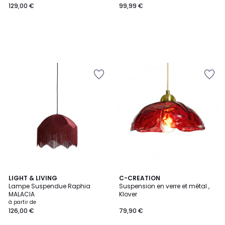
129,00 €
99,99 €
2
LIGHT & LIVING
6
C-CREATION
Lampe Suspendue Raphia
Suspension en verre et métal ,
Couleurs
Couleurs
MALACIA
Klover
à partir de
126,00 €
79,90 €