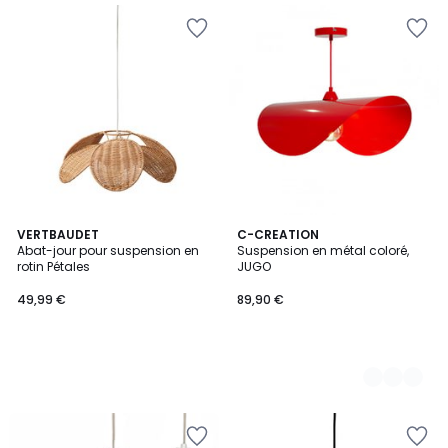
VERTBAUDET
4
C-CREATION
Abat-jour pour suspension en
Suspension en métal coloré,
Couleurs
rotin Pétales
JUGO
49,99 €
89,90 €