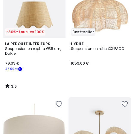
-30€* tous les 100€
Best-seller
3,5
LA REDOUTE INTERIEURS
HYDILE
/ 5
Suspension en raphia Ø35 cm,
Suspension en rotin XXL PACO
Dolkie
79,99 €
1059,00 €
43,99 €
3,5
/
5