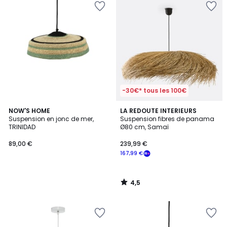
-30€* tous les 100€
4,5
NOW'S HOME
LA REDOUTE INTERIEURS
/ 5
Suspension en jonc de mer,
Suspension fibres de panama
TRINIDAD
Ø80 cm, Samaï
89,00 €
239,99 €
167,99 €
4,5
/
5