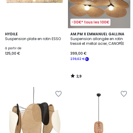
-30€* tous les 100€
2,9
HYDILE
AM.PM X EMMANUEL GALLINA
/ 5
Suspension plate en rotin ESSO
Suspension allongée en rotin
tressé et métal acier, CANOPÉE
à partir de
125,00 €
399,00 €
239,62 €
2,9
/
5