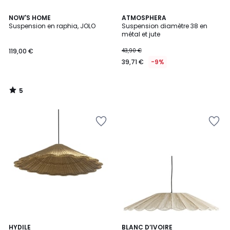
5
NOW'S HOME
ATMOSPHERA
/
Suspension en raphia, JOLO
Suspension diamètre 38 en
5
métal et jute
119,00 €
43,90 €
39,71 €
-9%
5
/
5
HYDILE
BLANC D’IVOIRE