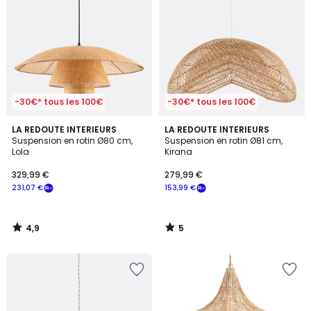
-30€* tous les 100€
-30€* tous les 100€
4,9
5
LA REDOUTE INTERIEURS
LA REDOUTE INTERIEURS
/ 5
/
Suspension en rotin Ø80 cm,
Suspension en rotin Ø81 cm,
5
Lola
Kirana
329,99 €
279,99 €
231,07 €
153,99 €
4,9
5
/
/
5
5