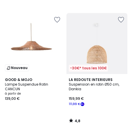
Nouveau
-30€* tous les 100€
4,8
GOOD & MOJO
LA REDOUTE INTERIEURS
/ 5
Lampe Suspendue Rotin
Suspension en rotin Ø50 cm,
CANCUN
Dankia
à partir de
139,00 €
159,99 €
111,99 €
4,8
/
5