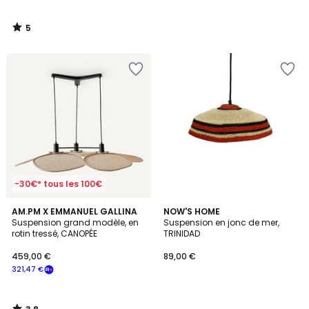
5
/
5
-30€* tous les 100€
3,8
AM.PM X EMMANUEL GALLINA
NOW'S HOME
/ 5
Suspension grand modèle, en
Suspension en jonc de mer,
rotin tressé, CANOPÉE
TRINIDAD
459,00 €
89,00 €
321,47 €