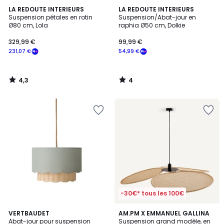
4,3
4
LA REDOUTE INTERIEURS
LA REDOUTE INTERIEURS
/ 5
/
Suspension pétales en rotin
Suspension/Abat-jour en
5
Ø80 cm, Lola
raphia Ø50 cm, Dolkie
329,99 €
99,99 €
231,07 €
54,99 €
4,3
4
/
/
5
5
-30€* tous les 100€
3,8
VERTBAUDET
AM.PM X EMMANUEL GALLINA
/ 5
Abat-jour pour suspension
Suspension grand modèle, en