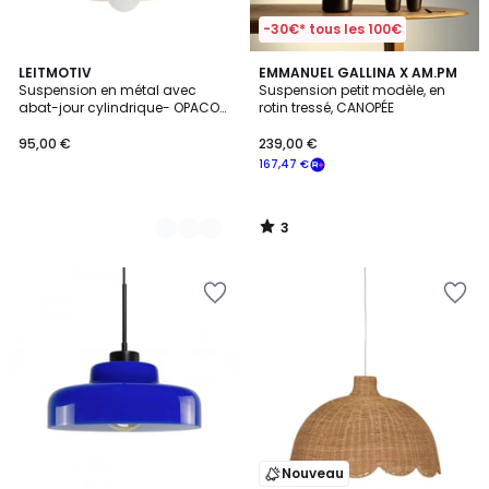
-30€* tous les 100€
3
4
LEITMOTIV
EMMANUEL GALLINA X AM.PM
/
Suspension en métal avec
Suspension petit modèle, en
Couleurs
5
abat-jour cylindrique- OPACO
rotin tressé, CANOPÉE
GRATO
95,00 €
239,00 €
167,47 €
3
/
5
Nouveau