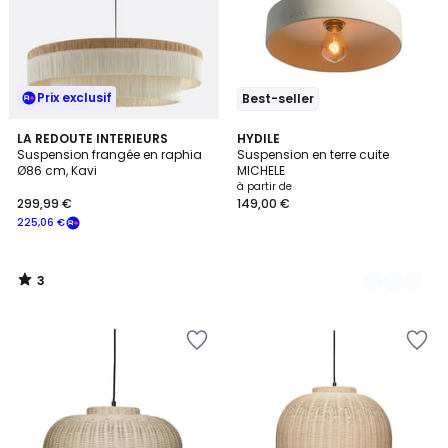
Prix exclusif
Best-seller
3
LA REDOUTE INTERIEURS
2
HYDILE
/
Suspension frangée en raphia
Suspension en terre cuite
Couleurs
5
Ø86 cm, Kavi
MICHELE
à partir de
299,99 €
149,00 €
225,06 €
3
/
5