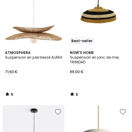
Best-seller
5
5
ATMOSPHERA
NOW'S HOME
/
/
Suspension en jute tressé ALARA
Suspension en jonc de mer,
5
5
TRINIDAD
71,63 €
89,00 €
5
5
/
/
5
5