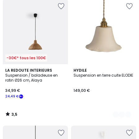
-30€* tous les 100€
3,5
LA REDOUTE INTERIEURS
2
HYDILE
/ 5
Suspension / baladeuse en
Suspension en terre cuite ELODIE
Couleurs
rotin Ø26 cm, Alaya
34,99 €
149,00 €
24,49 €
3,5
/
5