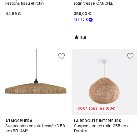
Festons tissu et rotin
rotin tressé, CANOPÉE
44,99 €
359,00 €
197,70 €
3,8
/
5
-30€* tous les 100€
5
5
ATMOSPHERA
LA REDOUTE INTERIEURS
/
/
Suspension en jute tressée D.58
Suspension en rotin Ø55 cm,
5
5
cm BELLAMY
Dankia