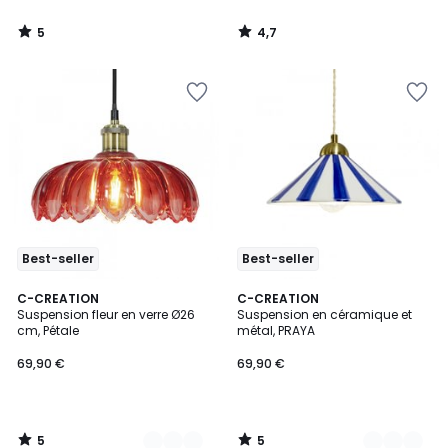
5
4,7
/
/
5
5
Best-seller
Best-seller
5
5
6
C-CREATION
3
C-CREATION
/
/
Suspension fleur en verre Ø26
Suspension en céramique et
Couleurs
Couleurs
5
5
cm, Pétale
métal, PRAYA
69,90 €
69,90 €
5
5
/
/