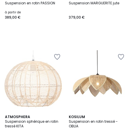
Suspension en rotin PASSION
Suspension MARGUERITE jute
à partir de
389,00 €
379,00 €
3
ATMOSPHERA
KOSILUM
/
Suspension sphérique en rotin
Suspension en rotin tressé -
5
tressé KITA
OBLIA