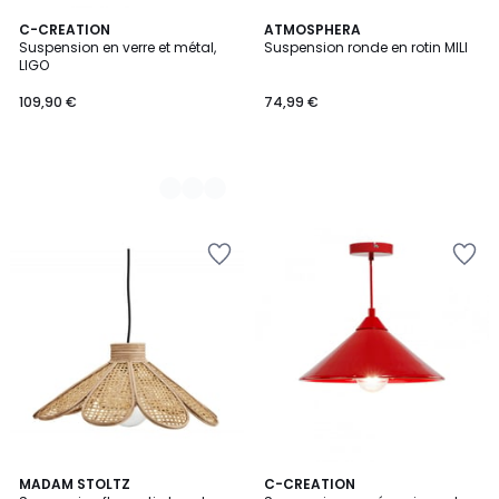
4
C-CREATION
ATMOSPHERA
Suspension en verre et métal,
Suspension ronde en rotin MILI
Couleurs
LIGO
109,90 €
74,99 €
MADAM STOLTZ
5
C-CREATION