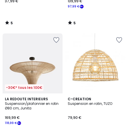
37,99 €
139,99 €
97,99 €
5
5
/
/
5
5
-30€* tous les 100€
5
LA REDOUTE INTERIEURS
C-CREATION
/
Suspension/plafonnier en rotin
Suspension en rotin, TUZO
5
Ø80 cm, Junita
169,99 €
79,90 €
118,99 €