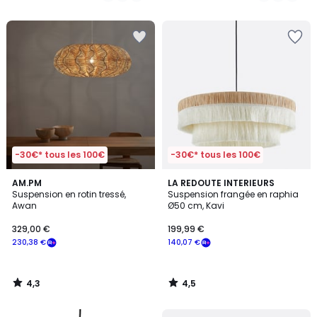
5
5
-30€* tous les 100€
-30€* tous les 100€
4,3
4,5
AM.PM
LA REDOUTE INTERIEURS
/ 5
/ 5
Suspension en rotin tressé,
Suspension frangée en raphia
Awan
Ø50 cm, Kavi
329,00 €
199,99 €
230,38 €
140,07 €
4,3
4,5
/
/
5
5