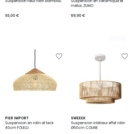
Suspension fleur rotin bambou
Suspension en céramique et
Couleurs
métal, ZUMO
93,00 €
69,90 €
PIER IMPORT
SWEEEK
Suspension en rotin et teck
Suspension intérieur effet rotin
40cm FOLELLI
Ø50cm COLINE