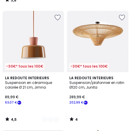
3,8
/
5
-30€* tous les 100€
-30€* tous les 100€
4,5
4
2
LA REDOUTE INTERIEURS
LA REDOUTE INTERIEURS
/ 5
/
Suspension en céramique
Suspension/plafonnier en rotin
Couleurs
5
colorée Ø 21 cm, Jimna
Ø120 cm, Junita
89,99 €
289,99 €
63,07 €
202,99 €
4,5
4
/
/
5
5