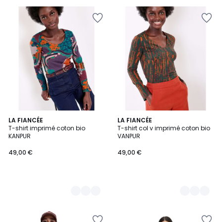
€
20%
de
réduction
appliquée.
3
LA FIANCÉE
3
LA FIANCÉE
T-shirt imprimé coton bio
T-shirt col v imprimé coton bio
Couleurs
Couleurs
KANPUR
VANPUR
49,00 €
49,00 €