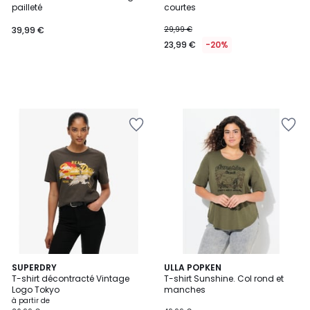
pailleté
courtes
39,99 €
29,99 €
23,99 €
-20%
5
SUPERDRY
ULLA POPKEN
T-shirt décontracté Vintage
T-shirt Sunshine. Col rond et
Couleurs
Logo Tokyo
manches
à partir de