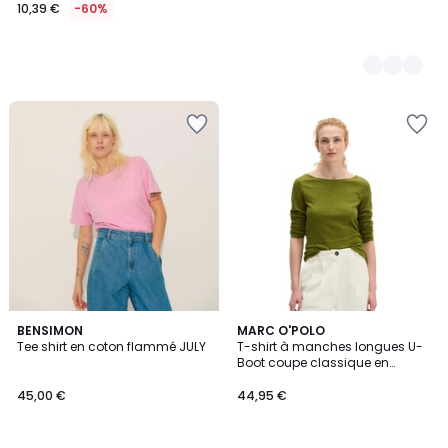
10,39 €
-60%
5
BENSIMON
5
MARC O'POLO
Tee shirt en coton flammé JULY
T-shirt à manches longues U-
Couleurs
Couleurs
Boot coupe classique en
qualité Organic Cotton
45,00 €
44,95 €