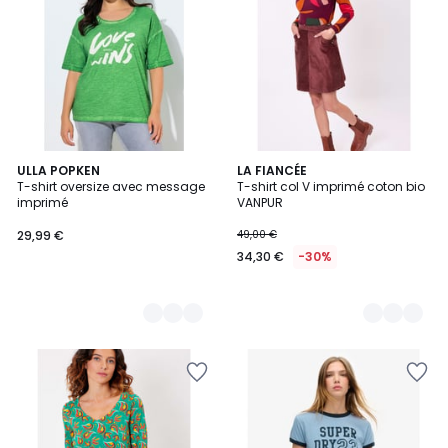
3
ULLA POPKEN
2
LA FIANCÉE
T-shirt oversize avec message
T-shirt col V imprimé coton bio
Couleurs
Couleurs
imprimé
VANPUR
29,99 €
49,00 €
34,30 €
-30%