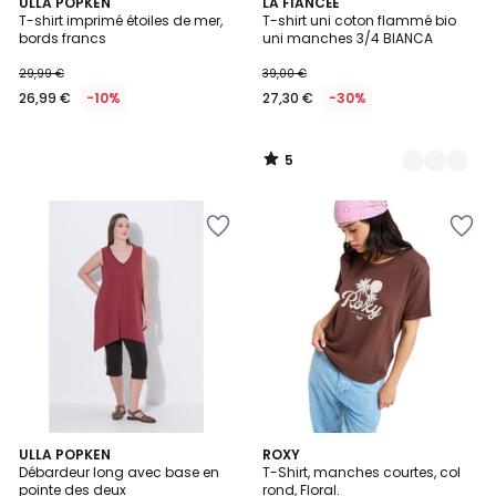
5
ULLA POPKEN
2
LA FIANCÉE
/
T-shirt imprimé étoiles de mer,
T-shirt uni coton flammé bio
Couleurs
5
bords francs
uni manches 3/4 BIANCA
29,99 €
39,00 €
26,99 €
-10%
27,30 €
-30%
5
/
5
5
ULLA POPKEN
2
ROXY
/
Débardeur long avec base en
T-Shirt, manches courtes, col
Couleurs
5
pointe des deux
rond, Floral.