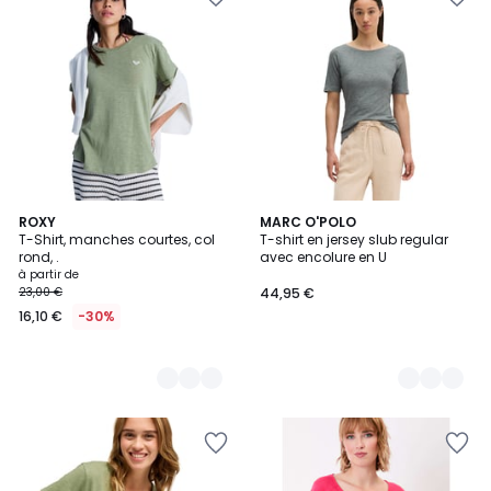
5
ROXY
5
MARC O'POLO
T-Shirt, manches courtes, col
T-shirt en jersey slub regular
Couleurs
Couleurs
rond, .
avec encolure en U
à partir de
23,00 €
44,95 €
16,10 €
-30%