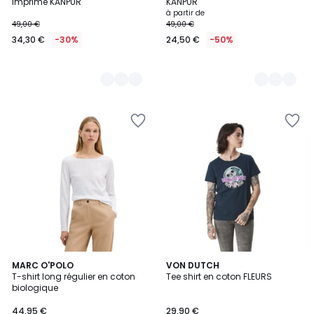
imprimé KANPUR
KANPUR
à partir de
49,00 €
49,00 €
34,30 €
-30%
24,50 €
-50%
3
MARC O'POLO
VON DUTCH
T-shirt long régulier en coton
Tee shirt en coton FLEURS
Couleurs
biologique
44,95 €
29,90 €