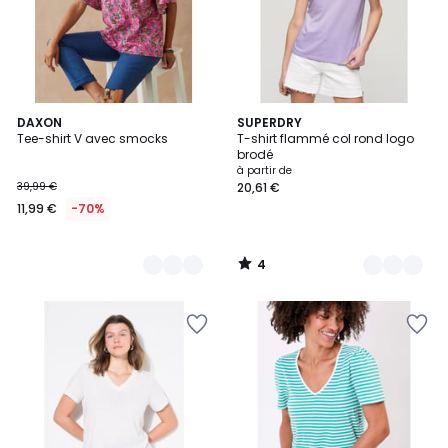
4
2
DAXON
6
SUPERDRY
/
Tee-shirt V avec smocks
T-shirt flammé col rond logo
Couleurs
Couleurs
5
brodé
à partir de
39,99 €
20,61 €
11,99 €
-70%
4
/
5