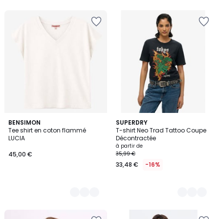
5
BENSIMON
3
SUPERDRY
Tee shirt en coton flammé
T-shirt Neo Trad Tattoo Coupe
Couleurs
Couleurs
LUCIA
Décontractée
à partir de
45,00 €
35,99 €
33,48 €
-16%