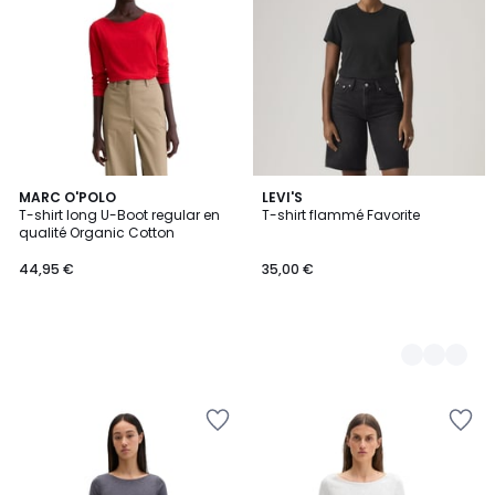
MARC O'POLO
2
LEVI'S
T-shirt long U-Boot regular en
T-shirt flammé Favorite
Couleurs
qualité Organic Cotton
44,95 €
35,00 €