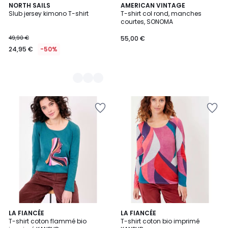
2
NORTH SAILS
AMERICAN VINTAGE
Slub jersey kimono T-shirt
T-shirt col rond, manches
Couleurs
courtes, SONOMA
49,90 €
55,00 €
24,95 €
-50%
2
LA FIANCÉE
2
LA FIANCÉE
T-shirt coton flammé bio
T-shirt coton bio imprimé
Couleurs
Couleurs