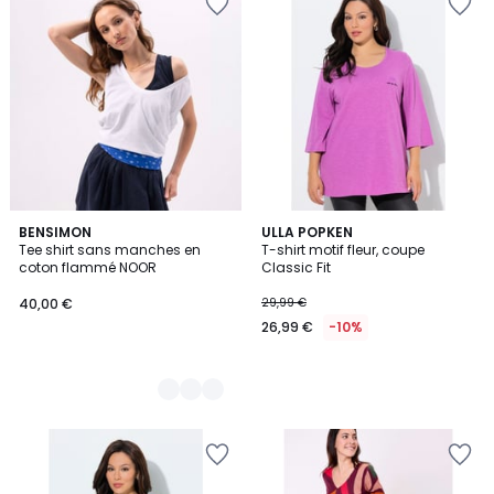
2
BENSIMON
ULLA POPKEN
Tee shirt sans manches en
T-shirt motif fleur, coupe
Couleurs
coton flammé NOOR
Classic Fit
40,00 €
29,99 €
26,99 €
-10%