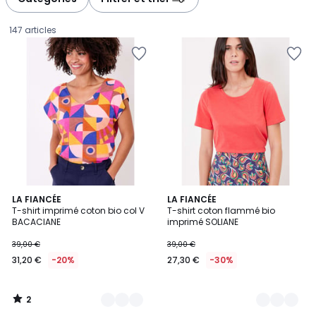
gauche
droite
147 articles
2
5
LA FIANCÉE
4
LA FIANCÉE
/
T-shirt imprimé coton bio col V
T-shirt coton flammé bio
Couleurs
Couleurs
5
BACACIANE
imprimé SOLIANE
31,20
39,00 €
39,00 €
€
31,20 €
-20%
27,30 €
-30%
au
lieu
de
2
39,00
/
5