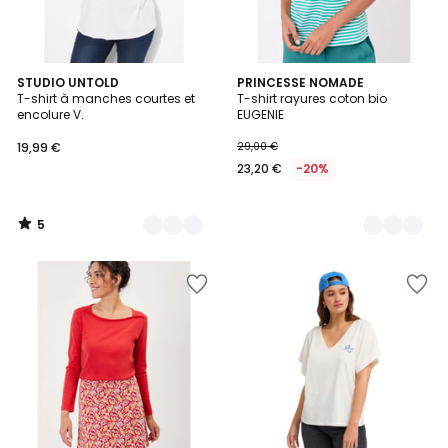
5
2
STUDIO UNTOLD
2
PRINCESSE NOMADE
/
T-shirt à manches courtes et
T-shirt rayures coton bio
Couleurs
Couleurs
5
encolure V.
EUGENIE
19,99 €
29,00 €
23,20 €
-20%
5
/
5