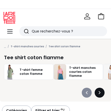
Voir
mon
La
panie
Redoute
Menu
Rechercher
Derniers
...
articles
T-shirt manches courtes
Tee shirt coton flamme
vus
Tee shirt coton flamme
T-shirt manches
T-shirt femme
courtes coton
coton flamme
flamme
Précédent
Suivan
-
-
défiler
défiler
à
à
Catégories
Filtrer et trier