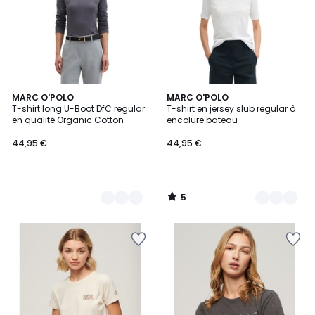
5
4
MARC O'POLO
3
MARC O'POLO
/
T-shirt long U-Boot DfC regular
T-shirt en jersey slub regular à
Couleurs
Couleurs
5
en qualité Organic Cotton
encolure bateau
44,95 €
44,95 €
5
/
5