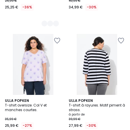
26,99 €
49,99 €
25,25 €
-36%
34,99 €
-30%
ULLA POPKEN
2
ULLA POPKEN
T-shirt oversize. Col V et
T-shirt à rayures. Motif piment à
Couleurs
manches courtes.
strass.
à partir de
35,99 €
39,99 €
25,99 €
-27%
27,99 €
-30%