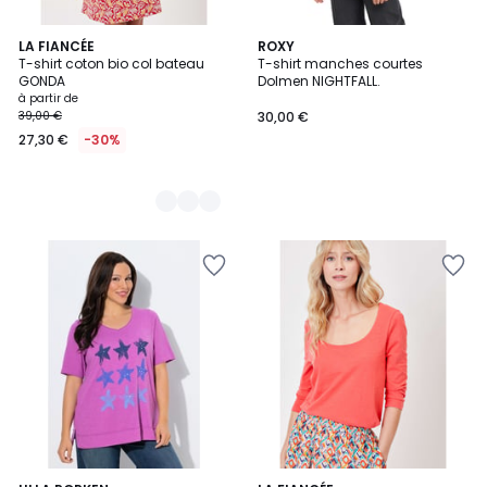
2
LA FIANCÉE
ROXY
T-shirt coton bio col bateau
T-shirt manches courtes
Couleurs
GONDA
Dolmen NIGHTFALL.
à partir de
39,00 €
30,00 €
27,30 €
-30%