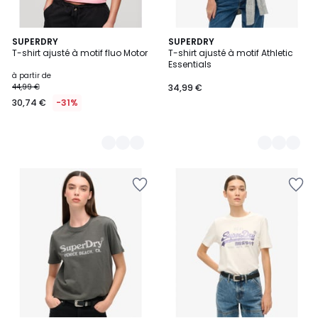
3
SUPERDRY
2
SUPERDRY
T-shirt ajusté à motif fluo Motor
T-shirt ajusté à motif Athletic
Couleurs
Couleurs
Essentials
à partir de
44,99 €
34,99 €
30,74 €
-31%