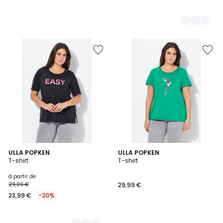
2
ULLA POPKEN
ULLA POPKEN
T-shirt
T-shirt
Couleurs
à partir de
29,99 €
29,99 €
23,99 €
-20%