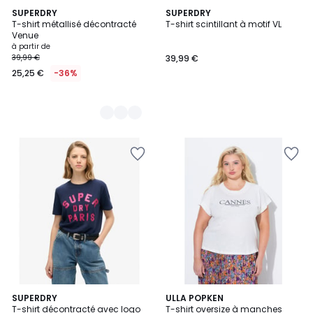
2
SUPERDRY
SUPERDRY
T-shirt métallisé décontracté
T-shirt scintillant à motif VL
Couleurs
Venue
à partir de
39,99 €
39,99 €
25,25 €
-36%
SUPERDRY
ULLA POPKEN
T-shirt décontracté avec logo
T-shirt oversize à manches