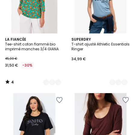
4
2
LA FIANCÉE
2
SUPERDRY
/
Tee-shirt coton flammé bio
T-shirt ajusté Athletic Essentials
Couleurs
Couleurs
5
imprimé manches 3/4 GIANA
Ringer
45,00 €
34,99 €
31,50 €
-30%
4
/
5