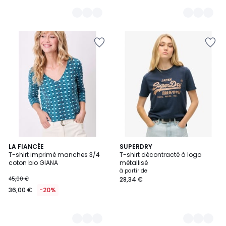
2
LA FIANCÉE
3
SUPERDRY
T-shirt imprimé manches 3/4
T-shirt décontracté à logo
Couleurs
Couleurs
coton bio GIANA
métallisé
à partir de
45,00 €
28,34 €
36,00 €
-20%