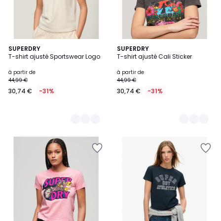
4
SUPERDRY
3
SUPERDRY
T-shirt ajusté Sportswear Logo
T-shirt ajusté Cali Sticker
Couleurs
Couleurs
à partir de
à partir de
44,99 €
44,99 €
30,74 €
-31%
30,74 €
-31%