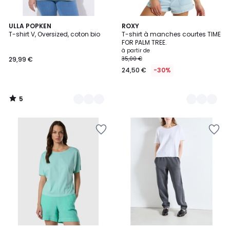
5
2
ULLA POPKEN
3
ROXY
/
T-shirt V, Oversized, coton bio
T-shirt à manches courtes TIME
Couleurs
Couleurs
5
FOR PALM TREE.
à partir de
29,99 €
35,00 €
24,50 €
-30%
5
/
5