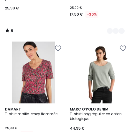
25,99 €
25,00 €
17,50 €
-30%
5
/
5
DAMART
4
MARC O’POLO DENIM
T-shirt maille jersey flammée
T-shirt long régulier en coton
Couleurs
biologique
25,99 €
44,95 €