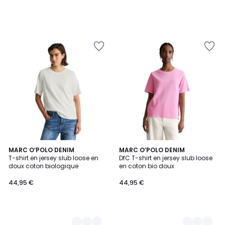
3
MARC O’POLO DENIM
2
MARC O’POLO DENIM
T-shirt en jersey slub loose en
DfC T-shirt en jersey slub loose
Couleurs
Couleurs
doux coton biologique
en coton bio doux
44,95 €
44,95 €