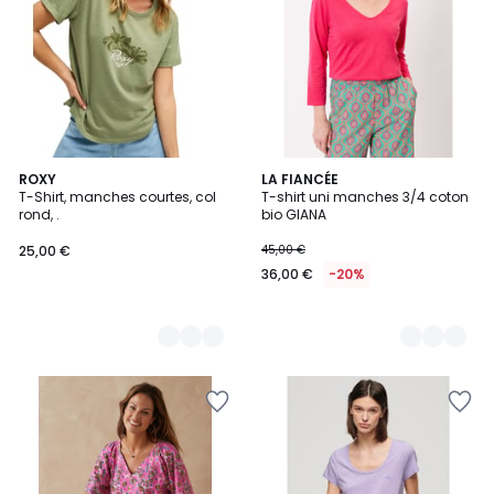
4
ROXY
3
LA FIANCÉE
T-Shirt, manches courtes, col
T-shirt uni manches 3/4 coton
Couleurs
Couleurs
rond, .
bio GIANA
25,00 €
45,00 €
36,00 €
-20%