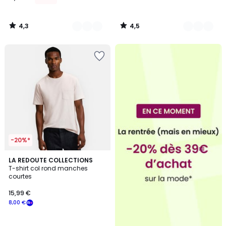
4,3
4,5
/
/
5
5
-20%*
4,7
3
LA REDOUTE COLLECTIONS
/ 5
T-shirt col rond manches
Couleurs
courtes
15,99 €
8,00 €