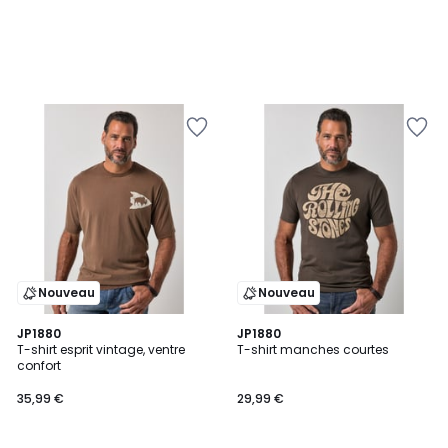
Nouveau
Nouveau
2
JP1880
JP1880
T-shirt esprit vintage, ventre
T-shirt manches courtes
Couleurs
confort
35,99 €
29,99 €