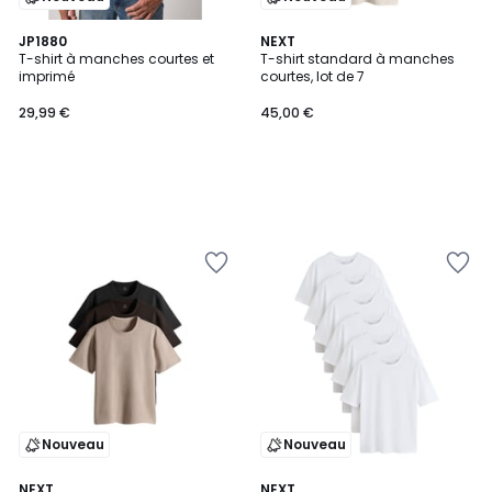
JP1880
NEXT
T-shirt à manches courtes et
T-shirt standard à manches
imprimé
courtes, lot de 7
29,99 €
45,00 €
Nouveau
Nouveau
NEXT
2
NEXT