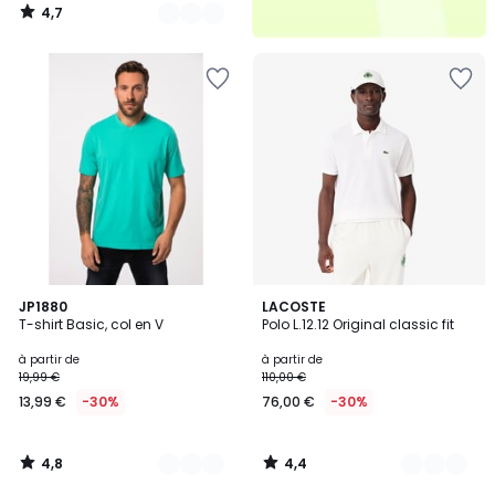
4,7
/
5
4,8
4,4
20
JP1880
31
LACOSTE
/ 5
/ 5
T-shirt Basic, col en V
Polo L.12.12 Original classic fit
Couleurs
Couleurs
à partir de
à partir de
19,99 €
110,00 €
13,99 €
-30%
76,00 €
-30%
4,8
4,4
/
/
5
5