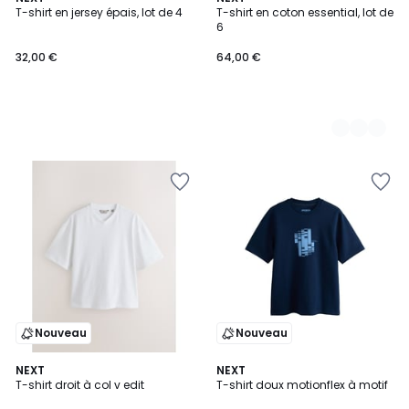
T-shirt en jersey épais, lot de 4
T-shirt en coton essential, lot de
Couleurs
6
32,00 €
64,00 €
Nouveau
Nouveau
2
NEXT
NEXT
T-shirt droit à col v edit
T-shirt doux motionflex à motif
Couleurs