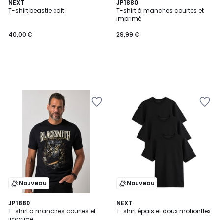
NEXT
JP1880
T-shirt beastie edit
T-shirt à manches courtes et
imprimé
40,00 €
29,99 €
Nouveau
Nouveau
JP1880
2
NEXT
T-shirt à manches courtes et
T-shirt épais et doux motionflex
Couleurs
imprimé