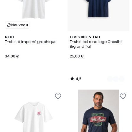
Nouveau
4,5
NEXT
2
LEVIS BIG & TALL
/ 5
T-shirt à imprimé graphique
T-shirt col rond logo Chesthit
Couleurs
Big and Tall
34,00 €
25,00 €
4,5
/
5