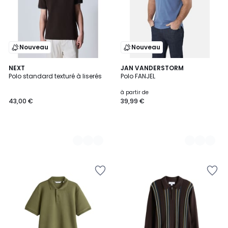
Nouveau
Nouveau
2
NEXT
2
JAN VANDERSTORM
Polo standard texturé à liserés
Polo FANJEL
Couleurs
Couleurs
à partir de
43,00 €
39,99 €