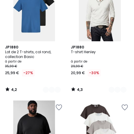
4,2
4,3
22
JP1880
11
JP1880
/ 5
/ 5
Lot de 2 T-shirts, col rond,
T-shirt Henley
Couleurs
Couleurs
collection Basic
à partir de
à partir de
35,99 €
29,99 €
25,99 €
-27%
20,99 €
-30%
4,2
4,3
/
/
5
5