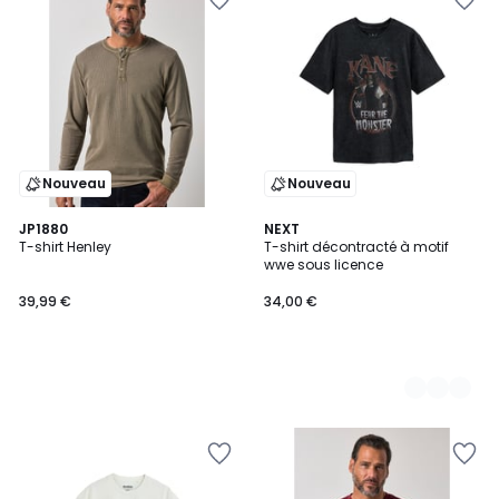
Nouveau
Nouveau
JP1880
2
NEXT
T-shirt Henley
T-shirt décontracté à motif
Couleurs
wwe sous licence
39,99 €
34,00 €