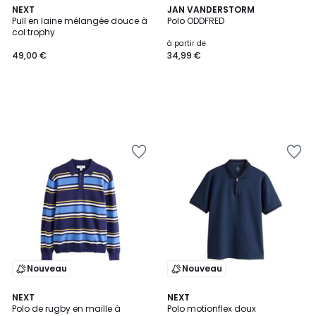
NEXT
JAN VANDERSTORM
Pull en laine mélangée douce à
Polo ODDFRED
col trophy
à partir de
49,00 €
34,99 €
Nouveau
Nouveau
2
NEXT
2
NEXT
Polo de rugby en maille à
Polo motionflex doux
Couleurs
Couleurs