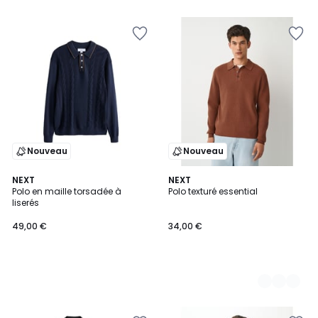
5
5
Nouveau
Nouveau
NEXT
2
NEXT
Polo en maille torsadée à
Polo texturé essential
Couleurs
liserés
49,00 €
34,00 €