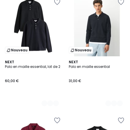
Nouveau
Nouveau
2
NEXT
3
NEXT
Polo en maille essential, lot de 2
Polo en maille essential
Couleurs
Couleurs
60,00 €
31,00 €