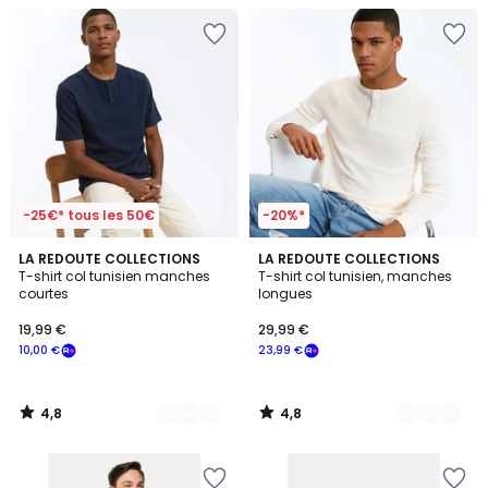
-25€* tous les 50€
-20%*
4,8
4,8
2
LA REDOUTE COLLECTIONS
3
LA REDOUTE COLLECTIONS
/ 5
/ 5
T-shirt col tunisien manches
T-shirt col tunisien, manches
Couleurs
Couleurs
courtes
longues
19,99 €
29,99 €
10,00 €
23,99 €
4,8
4,8
/
/
5
5