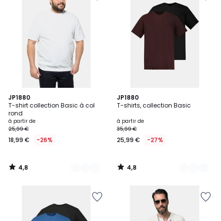
4,8
4,8
16
JP1880
17
JP1880
/ 5
/ 5
T-shirt collection Basic à col
T-shirts, collection Basic
Couleurs
Couleurs
rond
à partir de
à partir de
25,99 €
35,99 €
18,99 €
-26%
25,99 €
-27%
4,8
4,8
/
/
5
5