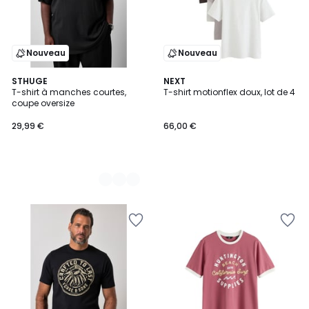
Nouveau
Nouveau
2
STHUGE
NEXT
T-shirt à manches courtes,
T-shirt motionflex doux, lot de 4
Couleurs
coupe oversize
29,99 €
66,00 €