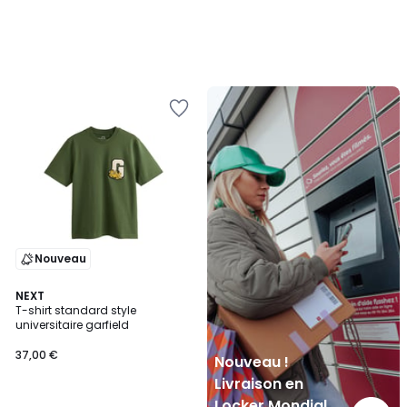
Nouveau
!
Livraison
en
Locker
Mondial
Relay
Nouveau
NEXT
T-shirt standard style
universitaire garfield
37,00 €
Nouveau !
Livraison en
Locker Mondial