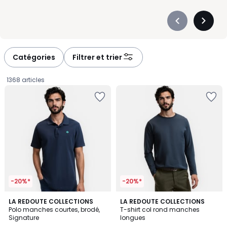
Précédent
Suivan
-
-
défiler
défiler
à
à
Catégories
Filtrer et trier
gauche
droite
1368 articles
-20%*
-20%*
4,9
4,8
3
LA REDOUTE COLLECTIONS
5
LA REDOUTE COLLECTIONS
/ 5
/ 5
Polo manches courtes, brodé,
T-shirt col rond manches
Couleurs
Couleurs
Signature
longues
25,99