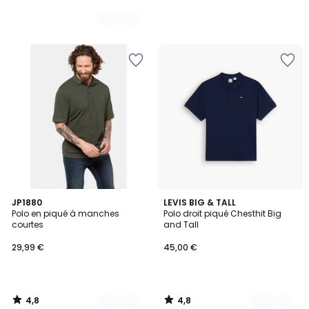
4,8
4,8
24
JP1880
2
LEVIS BIG & TALL
/ 5
/ 5
Polo en piqué à manches
Polo droit piqué Chesthit Big
Couleurs
Couleurs
courtes
and Tall
29,99 €
45,00 €
4,8
4,8
/
/