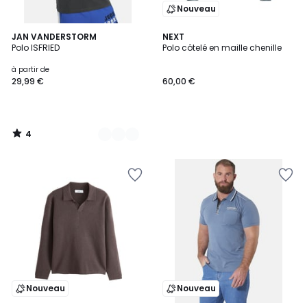
Nouveau
4
5
JAN VANDERSTORM
NEXT
/
Polo ISFRIED
Polo côtelé en maille chenille
Couleurs
5
à partir de
29,99 €
60,00 €
4
/
5
Nouveau
Nouveau