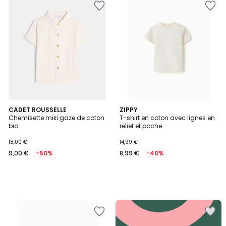
CADET ROUSSELLE
ZIPPY
Chemisette miki gaze de coton
T-shirt en coton avec lignes en
bio
relief et poche
18,00 €
14,99 €
9,00 €
-50%
8,99 €
-40%