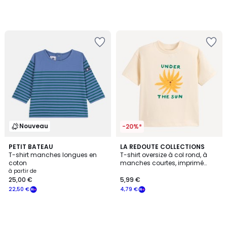
notre
programme
pour
payer
à
la
place
7,99
€.
Nouveau
-20%*
PETIT BATEAU
LA REDOUTE COLLECTIONS
T-shirt manches longues en
T-shirt oversize à col rond, à
coton
manches courtes, imprimé
soleil devant
à partir de
25,00 €
5,99 €
22,50 €
4,79 €