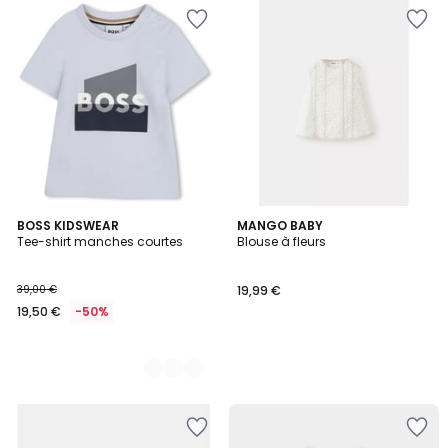
3
BOSS KIDSWEAR
MANGO BABY
Tee-shirt manches courtes
Blouse à fleurs
Couleurs
39,00 €
19,99 €
19,50 €
-50%