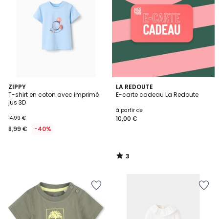
3
ZIPPY
LA REDOUTE
/
T-shirt en coton avec imprimé
E-carte cadeau La Redoute
5
jus 3D
à partir de
14,99 €
10,00 €
8,99 €
-40%
3
/
5