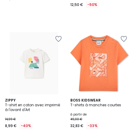
12,50 €
-50%
ZIPPY
BOSS KIDSWEAR
T-shirt en coton avec imprimé
T-shirts à manches courtes
à l'avant d'Art
à partir de
14,99 €
49,00 €
8,99 €
-40%
32,83 €
-33%