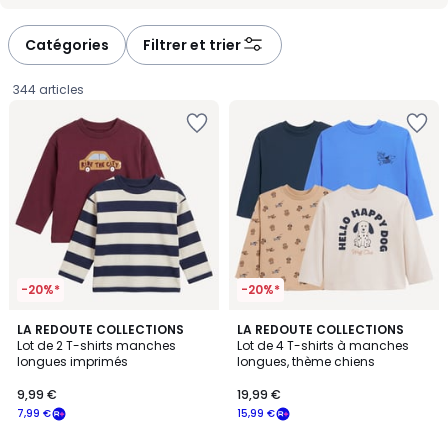
-
-
défiler
défiler
à
à
Catégories
Filtrer et trier
gauche
droite
344 articles
-20%*
-20%*
LA REDOUTE COLLECTIONS
LA REDOUTE COLLECTIONS
Lot de 2 T-shirts manches
Lot de 4 T-shirts à manches
longues imprimés
longues, thème chiens
9,99
9,99 €
19,99 €
€
7,99 €
15,99 €
souscrivez
à