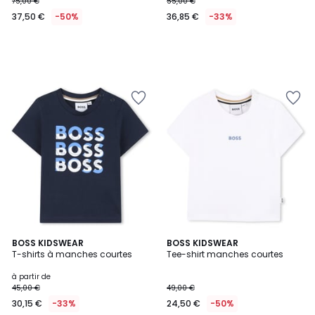
75,00 €
55,00 €
37,50 €
-50%
36,85 €
-33%
2
BOSS KIDSWEAR
BOSS KIDSWEAR
T-shirts à manches courtes
Tee-shirt manches courtes
Couleurs
à partir de
45,00 €
49,00 €
30,15 €
-33%
24,50 €
-50%