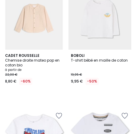
CADET ROUSSELLE
BOBOLI
Chemise droite mateo pop en
T-shirt bébé en maille de coton
coton bio
à partir de
22,00 €
19,95 €
8,80 €
-60%
9,95 €
-50%