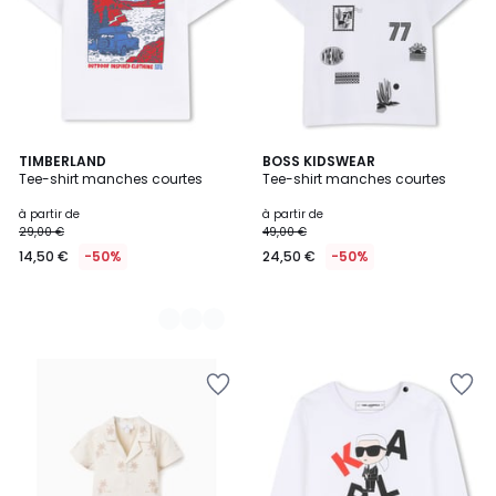
3
TIMBERLAND
BOSS KIDSWEAR
Tee-shirt manches courtes
Tee-shirt manches courtes
Couleurs
à partir de
à partir de
29,00 €
49,00 €
14,50 €
-50%
24,50 €
-50%