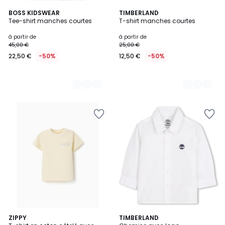
3
BOSS KIDSWEAR
3
TIMBERLAND
Tee-shirt manches courtes
T-shirt manches courtes
Couleurs
Couleurs
à partir de
à partir de
45,00 €
25,00 €
22,50 €
-50%
12,50 €
-50%
ZIPPY
TIMBERLAND