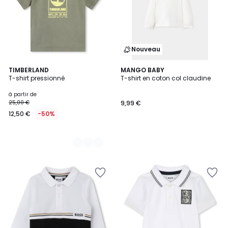
Nouveau
5
TIMBERLAND
MANGO BABY
T-shirt pressionné
T-shirt en coton col claudine
Couleurs
à partir de
25,00 €
9,99 €
12,50 €
-50%