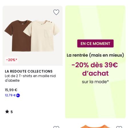
-20%*
5
LA REDOUTE COLLECTIONS
/
Lot de 2 T-shirts en maille nid
5
d'abeille
15,99 €
12,79 €
5
/
5