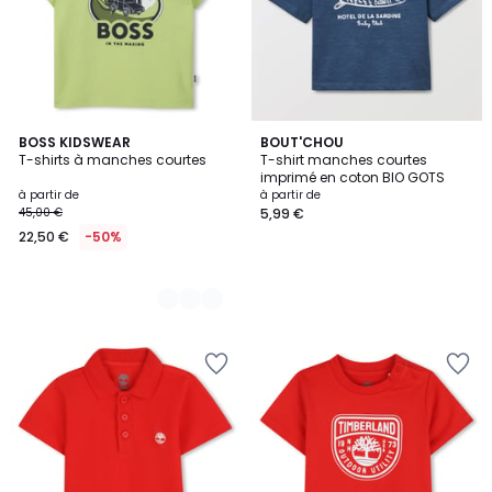
2
BOSS KIDSWEAR
BOUT'CHOU
T-shirts à manches courtes
T-shirt manches courtes
Couleurs
imprimé en coton BIO GOTS
à partir de
à partir de
45,00 €
5,99 €
22,50 €
-50%