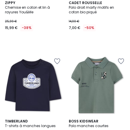
ZIPPY
CADET ROUSSELLE
Chemise en coton et lin à
Polo droit marty motifs en
rayures You&Me
coton bio piqué
25,99 €
14,00 €
15,99 €
-38%
7,00 €
-50%
4
TIMBERLAND
BOSS KIDSWEAR
T-shirts à manches longues
Polo manches courtes
Couleurs