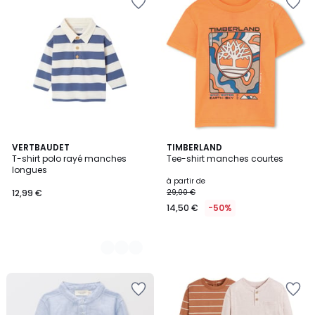
2
VERTBAUDET
TIMBERLAND
T-shirt polo rayé manches
Tee-shirt manches courtes
Couleurs
longues
à partir de
12,99 €
29,00 €
14,50 €
-50%