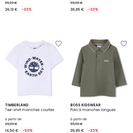
39,00 €
55,00 €
26,13 €
-33%
36,85 €
-33%
2
TIMBERLAND
2
BOSS KIDSWEAR
Tee-shirt manches courtes
Polo à manches longues
Couleurs
Couleurs
à partir de
à partir de
29,00 €
55,00 €
14,50 €
-50%
36,85 €
-33%