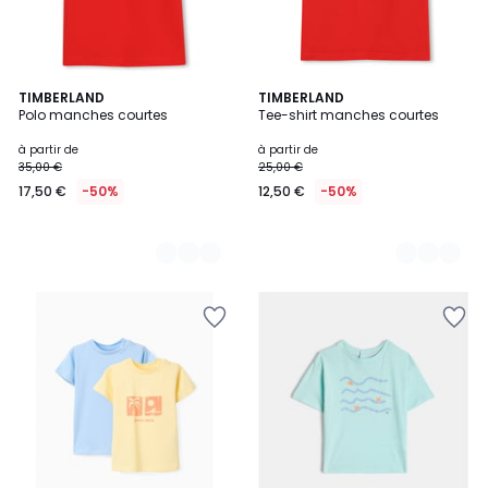
2
TIMBERLAND
3
TIMBERLAND
Polo manches courtes
Tee-shirt manches courtes
Couleurs
Couleurs
à partir de
à partir de
35,00 €
25,00 €
17,50 €
-50%
12,50 €
-50%