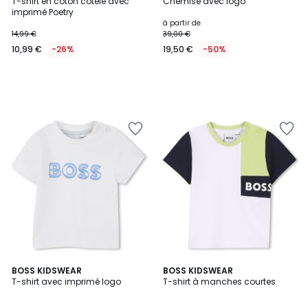
T-shirt en coton côtelé avec
Chemise avec logo
imprimé Poetry
à partir de
14,99 €
39,00 €
10,99 €
-26%
19,50 €
-50%
BOSS KIDSWEAR
BOSS KIDSWEAR
T-shirt avec imprimé logo
T-shirt à manches courtes