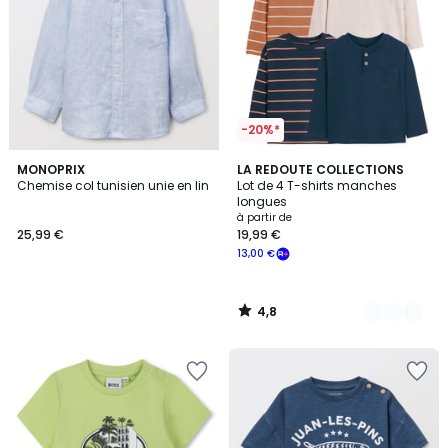
-20%*
4,8
MONOPRIX
3
LA REDOUTE COLLECTIONS
/ 5
Chemise col tunisien unie en lin
Lot de 4 T-shirts manches
Couleurs
longues
à partir de
25,99 €
19,99 €
13,00 €
4,8
/
5