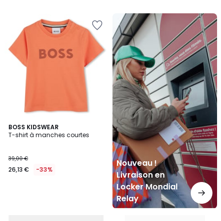
Nouveau
!
Livraison
en
Locker
Mondial
Relay
BOSS KIDSWEAR
T-shirt à manches courtes
39,00 €
Nouveau !
26,13 €
-33%
Livraison en
Locker Mondial
Relay