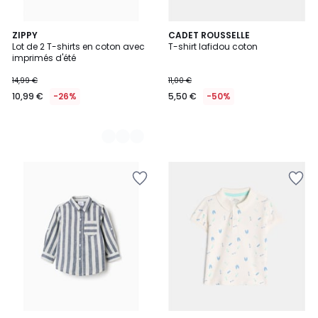
2
ZIPPY
CADET ROUSSELLE
Lot de 2 T-shirts en coton avec
T-shirt lafidou coton
Couleurs
imprimés d'été
14,99 €
11,00 €
10,99 €
-26%
5,50 €
-50%