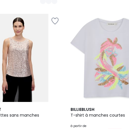
2
T
BILLIEBLUSH
Couleurs
lettes sans manches
T-shirt à manches courtes
à partir de