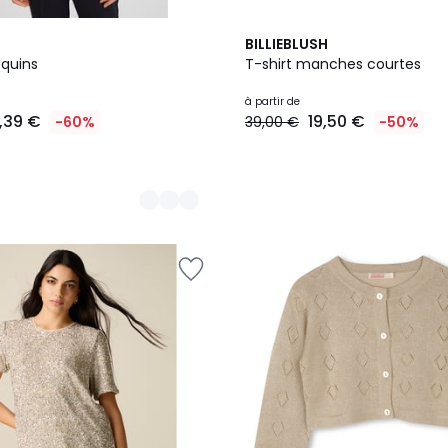
BILLIEBLUSH
equins
T-shirt manches courtes
à partir de
,39 €
19,50 €
-60%
39,00 €
-50%