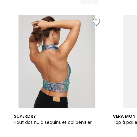
2
SUPERDRY
VERA MON
Couleurs
Haut dos nu à sequins et col bénitier
Top à pail