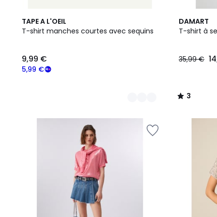
3
2
3
TAPE A L'OEIL
DAMART
Couleurs
Couleurs
/
T-shirt manches courtes avec sequins
T-shirt à s
5
9,99
9,99 €
14
35,99 €
€
souscrivez
5,99 €
à
notre
3
programme
/
pour
5
payer
à
la
place
5,99
€.