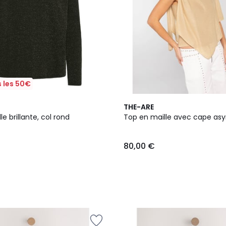
 les 50€
THE-ARE
le brillante, col rond
Top en maille avec cape as
80,00 €