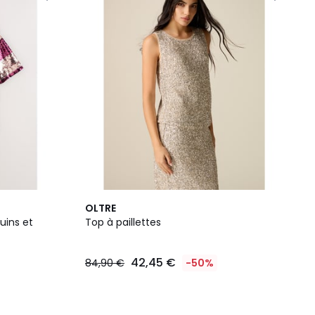
OLTRE
uins et
Top à paillettes
42,45 €
84,90 €
-50%