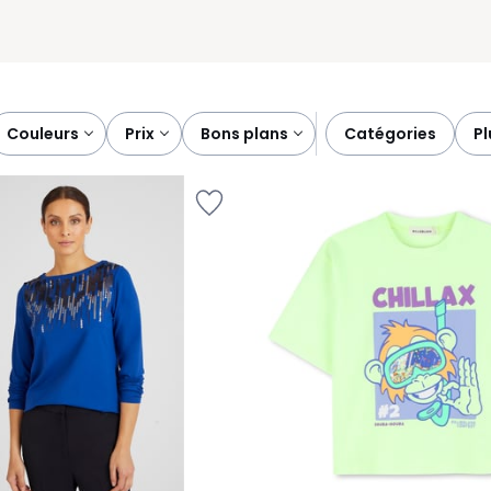
couleurs
prix
bons plans
catégories
p