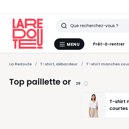
Rechercher
Derniers
Prêt-à-rentrer
MENU
Menu
articles
La
Redoute
vus
La Redoute
T-shirt, débardeur
T-shirt manches cou
Top paillette or
29
T-shirt
courtes