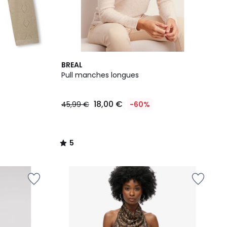
5
BREAL
/
Pull manches longues
5
18,00 €
45,99 €
-60%
5
/
5