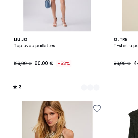
3
3
LIU JO
OLTRE
Couleurs
/
Top avec paillettes
T-shirt à pa
5
60,00 €
4
129,90 €
-53%
89,90 €
3
/
5