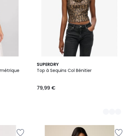
3
SUPERDRY
Couleurs
ymétrique
Top à Sequins Col Bénitier
79,99 €