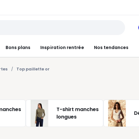
Bons plans
Inspiration rentrée
Nos tendances
rtes
Top paillette or
 manches
T-shirt manches
D
longues