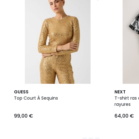
2
2
GUESS
NEXT
Couleurs
Couleurs
Top Court À Sequins
T-shirt ras
rayures
99,00 €
64,00 €