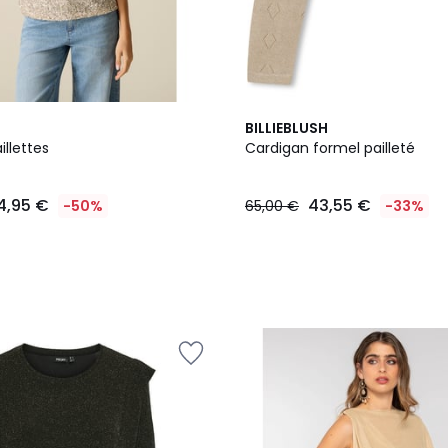
BILLIEBLUSH
illettes
Cardigan formel pailleté
4,95 €
43,55 €
-50%
65,00 €
-33%