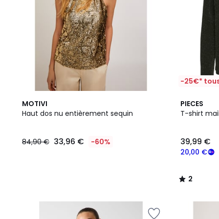
-25€* tous
2
MOTIVI
PIECES
/
Haut dos nu entièrement sequin
T-shirt mail
5
33,96 €
39,99 €
84,90 €
-60%
20,00 €
2
/
5