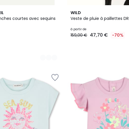
5
IL
WILD
Couleurs
nches courtes avec sequins
Veste de pluie à paillettes D
à partir de
47,70 €
159,00 €
-70%