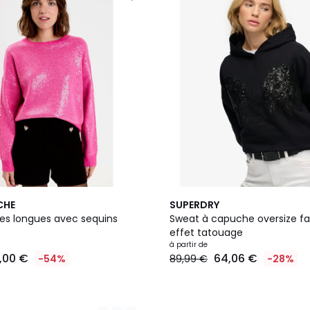
2
CHE
SUPERDRY
Couleurs
es longues avec sequins
Sweat à capuche oversize fa
effet tatouage
à partir de
8,00 €
64,06 €
-54%
89,99 €
-28%