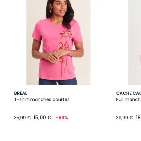
2
BREAL
CACHE CA
Couleurs
T-shirt manches courtes
Pull manch
15,00 €
1
35,99 €
-58%
39,99 €