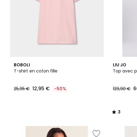
3
3
BOBOLI
LIU JO
Couleurs
/
T-shirt en coton fille
Top avec pa
5
12,95 €
6
25,95 €
-50%
129,90 €
3
/
5