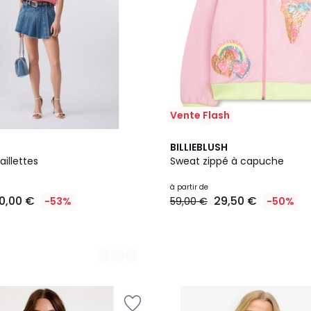
Vente Flash
BILLIEBLUSH
illettes
Sweat zippé à capuche
à partir de
0,00 €
29,50 €
-53%
59,00 €
-50%