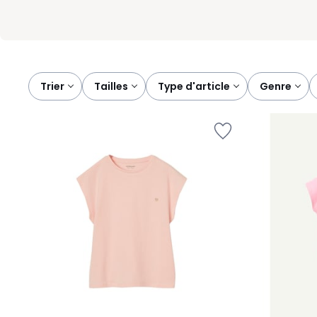
Trier
tailles
type d'article
genre