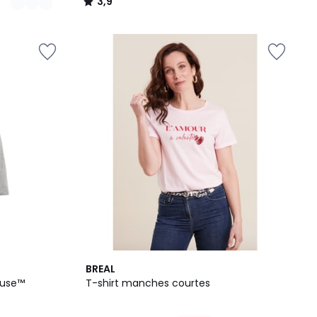
3,9
/
5
BREAL
ouse™
T-shirt manches courtes