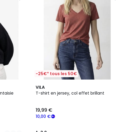
-25€* tous les 50€
3,9
VILA
/ 5
ntaisie
T-shirt en jersey, col effet brillant
19,99 €
10,00 €