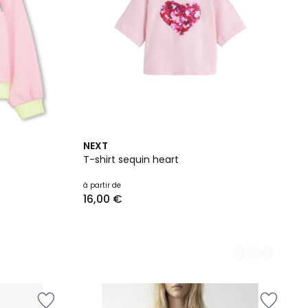
9
NEXT
Couleurs
T-shirt sequin heart
à partir de
16,00 €