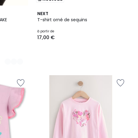
NEXT
RAKE
T-shirt orné de sequins
à partir de
17,00 €