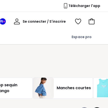
Télécharger l'app
Mon
Se connecter / S'inscrire
Mon
Voir
Voir
compte
espace
mes
mon
La
favoris
panier
Espace pro
Redoute
+
p sequin
Manches courtes
ango