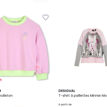
h
H
DESIGUAL
olleton
T-shirt à paillettes Minnie M
à partir de