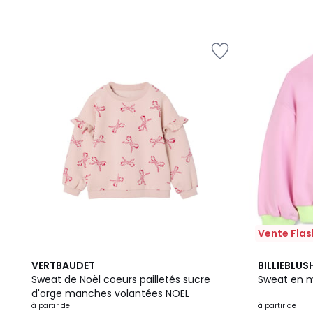
Vente Flas
2
VERTBAUDET
BILLIEBLUS
Couleurs
Sweat de Noël coeurs pailletés sucre
Sweat en m
d'orge manches volantées NOEL
à partir de
à partir de