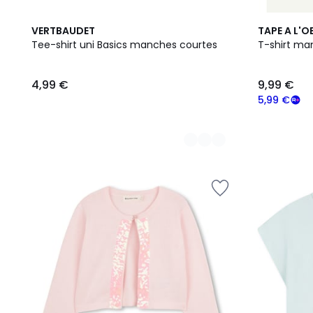
4
3
VERTBAUDET
TAPE A L'OE
Couleurs
Couleurs
Tee-shirt uni Basics manches courtes
T-shirt ma
4,99
4,99 €
9,99 €
€.
5,99 €