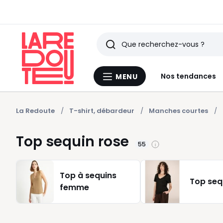
Rechercher
Derniers
Nos tendances
MENU
Menu
articles
La
Redoute
vus
La Redoute
T-shirt, débardeur
Manches courtes
Top sequin rose
55
Top à sequins
Top seq
femme