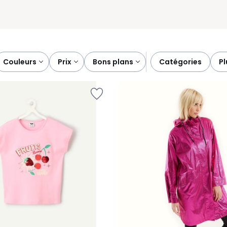
couleurs
prix
bons plans
catégories
p