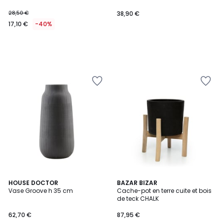
28,50 €
38,90 €
17,10 €
-40%
HOUSE DOCTOR
BAZAR BIZAR
Vase Groove h 35 cm
Cache-pot en terre cuite et bois
de teck CHALK
62,70 €
87,95 €