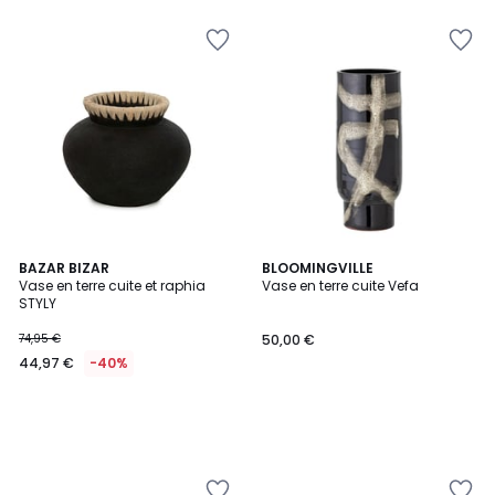
€
40%
de
réduction
appliquée.
BAZAR BIZAR
BLOOMINGVILLE
Vase en terre cuite et raphia
Vase en terre cuite Vefa
STYLY
74,95 €
50,00 €
44,97 €
-40%