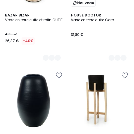
Nouveau
2
BAZAR BIZAR
3
HOUSE DOCTOR
Vase en terre cuite et rotin CUTIE
Vase en terre cuite Corp
Couleurs
Couleurs
43,95 €
31,80 €
26,37 €
-40%