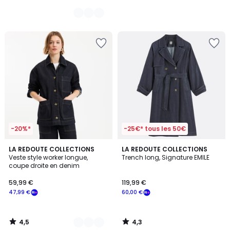
-20%*
-25€* tous les 50€
4,5
4,3
2
LA REDOUTE COLLECTIONS
LA REDOUTE COLLECTIONS
/ 5
/ 5
Veste style worker longue,
Trench long, Signature EMILE
Couleurs
coupe droite en denim
59,99 €
119,99 €
47,99 €
60,00 €
4,5
4,3
/
/