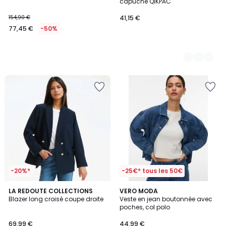
capuche QIKPAC
154,90 €
41,15 €
77,45 €
-50%
-20%*
-25€* tous les 50€
5
LA REDOUTE COLLECTIONS
VERO MODA
/
Blazer long croisé coupe droite
Veste en jean boutonnée avec
5
poches, col polo
69,99 €
44,99 €