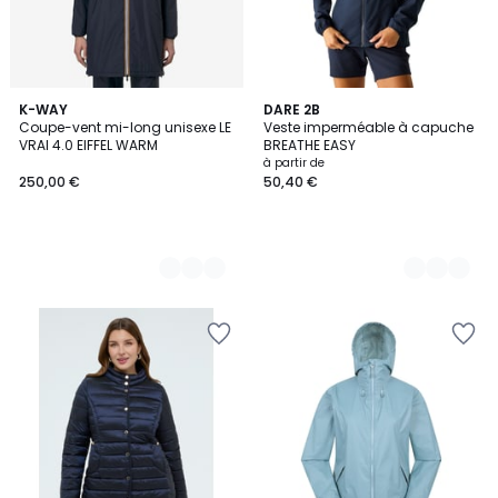
3
K-WAY
6
DARE 2B
Coupe-vent mi-long unisexe LE
Veste imperméable à capuche
Couleurs
Couleurs
VRAI 4.0 EIFFEL WARM
BREATHE EASY
à partir de
250,00 €
50,40 €