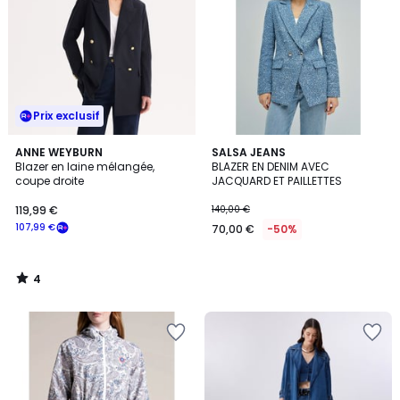
Prix exclusif
4
ANNE WEYBURN
SALSA JEANS
/
Blazer en laine mélangée,
BLAZER EN DENIM AVEC
5
coupe droite
JACQUARD ET PAILLETTES
119,99 €
140,00 €
107,99 €
70,00 €
-50%
4
/
5