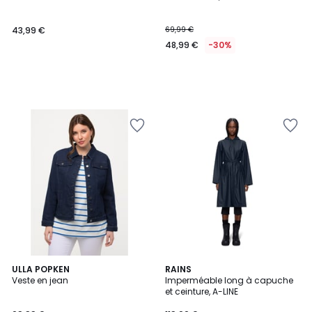
43,99 €
69,99 €
48,99 €
-30%
4,8
5
2
ULLA POPKEN
RAINS
/ 5
/
Veste en jean
Imperméable long à capuche
Couleurs
5
et ceinture, A-LINE