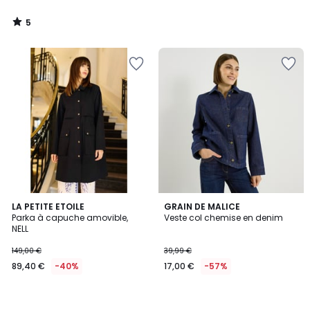
5
/
5
LA PETITE ETOILE
GRAIN DE MALICE
Parka à capuche amovible,
Veste col chemise en denim
NELL
149,00 €
39,99 €
89,40 €
-40%
17,00 €
-57%