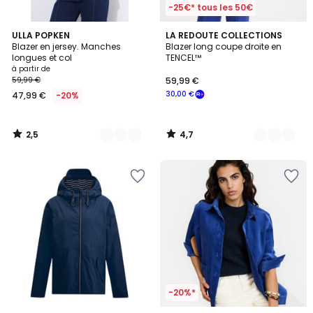
-25€* tous les 50€
2,5
4,7
3
ULLA POPKEN
2
LA REDOUTE COLLECTIONS
/ 5
/ 5
Blazer en jersey. Manches
Blazer long coupe droite en
Couleurs
Couleurs
longues et col
TENCEL™
à partir de
59,99 €
59,99 €
30,00 €
47,99 €
-20%
2,5
4,7
/
/
5
5
-20%*