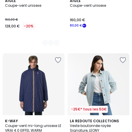
2
AIGLE
AIGLE
Coupe-vent unisexe
Coupe-vent unisexe
Couleurs
160,00 €
160,00 €
80,00 €
128,00 €
-20%
-25€* tous les 50€
4,7
K-WAY
LA REDOUTE COLLECTIONS
/ 5
Coupe-vent mi-long unisexe LE
Veste boutonnée rayée
VRAI 4.0 EIFFEL WARM
Signature, LEONY