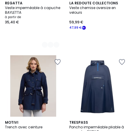
6
REGATTA
LA REDOUTE COLLECTIONS
Veste imperméable à capuche
Veste chemise oversize en
Couleurs
BAYLETTA
velours
à partir de
35,40 €
59,99 €
47,99 €
MOTIVI
2
TRESPASS
Trench avec ceinture
Poncho imperméable pliable à
Couleurs