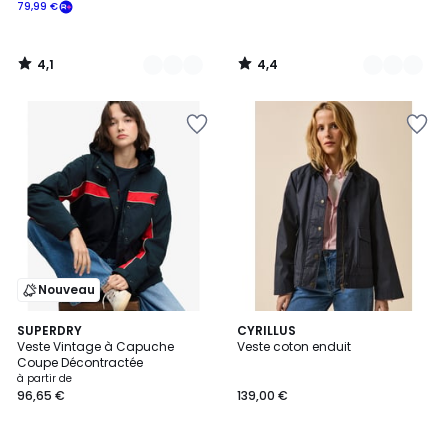
79,99 €
4,1
4,4
/
/
5
5
Nouveau
2
SUPERDRY
CYRILLUS
Veste Vintage à Capuche
Veste coton enduit
Couleurs
Coupe Décontractée
à partir de
96,65 €
139,00 €