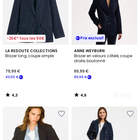
Prix exclusif
-25€* tous les 50€
4,3
4,6
LA REDOUTE COLLECTIONS
3
ANNE WEYBURN
/ 5
/ 5
Blazer long, coupe ample
Blazer en velours côtelé, coupe
Couleurs
droite, boutonné
79,99 €
89,99 €
40,00 €
80,99 €
4,3
4,6
/
/
5
5