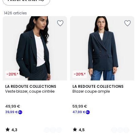
gauche
droite
1426 articles
-20%*
-20%*
4,3
4,5
3
LA REDOUTE COLLECTIONS
4
LA REDOUTE COLLECTIONS
/ 5
/ 5
Veste blazer, coupe cintrée
Blazer coupe ample
Couleurs
Couleurs
49,99
49,99 €
59,99 €
€
39,99 €
47,99 €
souscrivez
à
notre
4,3
4,5
programme
/
/
5
5