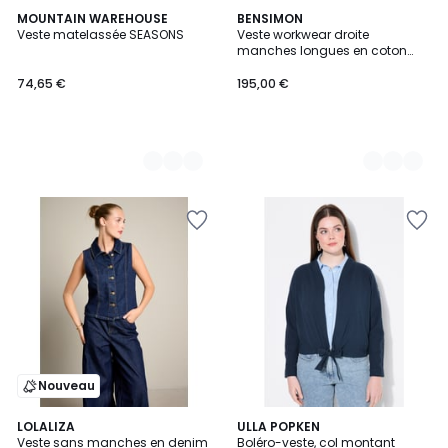
8
MOUNTAIN WAREHOUSE
2
BENSIMON
Veste matelassée SEASONS
Veste workwear droite
Couleurs
Couleurs
manches longues en coton
PASQUINE
74,65 €
195,00 €
Nouveau
LOLALIZA
ULLA POPKEN
Veste sans manches en denim
Boléro-veste, col montant