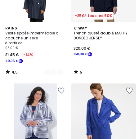
-25€* tous les 50€
4,5
5
3
RAINS
K-WAY
/ 5
/
Veste zippée imperméable à
Trench ajusté doublé, MATHY
Couleurs
5
capuche unisexe
BONDED JERSEY
à partir de
95,00 €
320,00 €
160,00 €
81,45 €
-14%
49,95 €
4,5
5
/
/
5
5