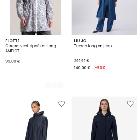
2
FLOTTE
LIU JO
Coupe-vent zippé mi-long
Trench long en jean
Couleurs
AMELOT
99,00 €
299,90 €
140,00 €
-53%