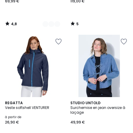
69,99 €
119,00 €
4,8
5
/
/
5
5
4,5
6
REGATTA
STUDIO UNTOLD
/ 5
Veste softshell VENTURER
Surchemise en jean oversize à
Couleurs
laçage
à partir de
26,90 €
49,99 €