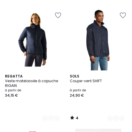
4
4
REGATTA
5
SOLS
/
Veste matelassée à capuche
Coupe-vent SHIFT
Couleurs
Couleurs
5
RIGAIN
à partir de
à partir de
34,15 €
24,90 €
4
/
5