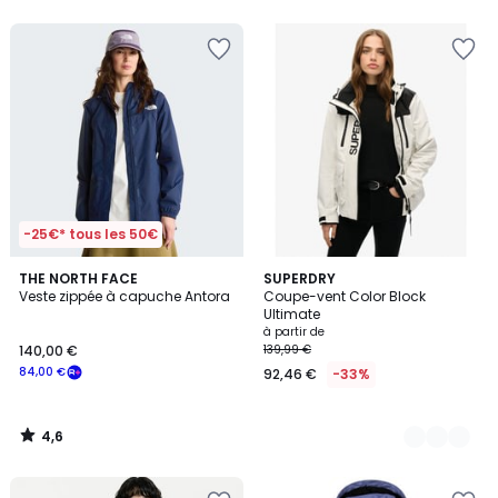
5
5
-25€* tous les 50€
4,6
THE NORTH FACE
4
SUPERDRY
/ 5
Veste zippée à capuche Antora
Coupe-vent Color Block
Couleurs
Ultimate
à partir de
140,00 €
139,99 €
84,00 €
92,46 €
-33%
4,6
/
5