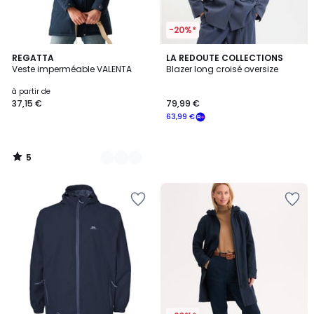
-20%*
5
4
REGATTA
LA REDOUTE COLLECTIONS
/
Veste imperméable VALENTA
Blazer long croisé oversize
Couleurs
5
à partir de
37,15 €
79,99 €
63,99 €
5
/
5