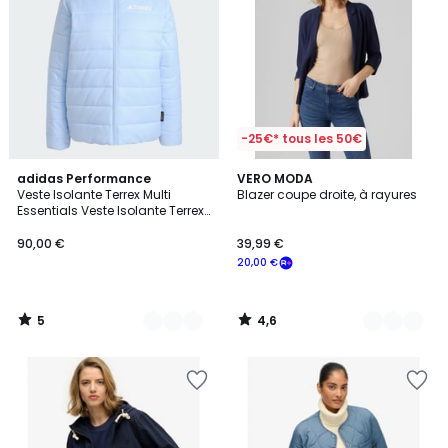
-25€* tous les 50€
5
4,6
3
adidas Performance
2
VERO MODA
/
/ 5
Veste Isolante Terrex Multi
Blazer coupe droite, à rayures
Couleurs
Couleurs
5
Essentials Veste Isolante Terrex
Multi Essentials
90,00 €
39,99 €
20,00 €
5
4,6
/
/
5
5