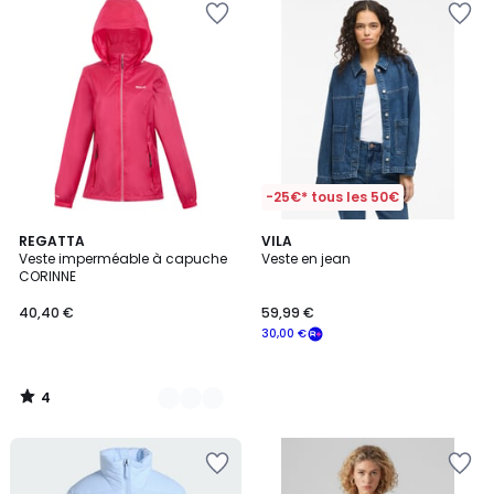
-25€* tous les 50€
4
10
REGATTA
VILA
/
Veste imperméable à capuche
Veste en jean
Couleurs
5
CORINNE
40,40 €
59,99 €
30,00 €
4
/
5