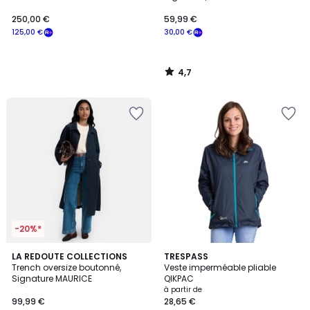
250,00 €
59,99 €
125,00 €
30,00 €
4,7
/
5
-20%*
4,1
4,4
3
LA REDOUTE COLLECTIONS
5
TRESPASS
/ 5
/ 5
Trench oversize boutonné,
Veste imperméable pliable
Couleurs
Couleurs
Signature MAURICE
QIKPAC
à partir de
99,99 €
28,65 €