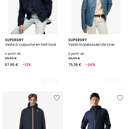
3
SUPERDRY
2
SUPERDRY
Veste à capuche en twill lavé
Veste matelassée Lite Liner
Couleurs
Couleurs
à partir de
à partir de
99,99 €
99,99 €
87,95 €
-12%
75,38 €
-24%