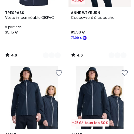
-20%*
4,9
4,6
2
TRESPASS
2
ANNE WEYBURN
/ 5
/ 5
Veste imperméable QIKPAC
Coupe-vent à capuche
Couleurs
Couleurs
à partir de
35,15 €
89,99 €
71,99 €
4,9
4,6
/
/
5
5
-25€* tous les 50€