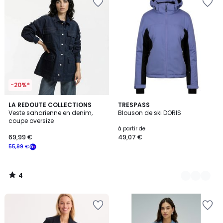
-20%*
4
LA REDOUTE COLLECTIONS
3
TRESPASS
/
Veste saharienne en denim,
Blouson de ski DORIS
Couleurs
5
coupe oversize
à partir de
69,99 €
49,07 €
55,99 €
4
/
5