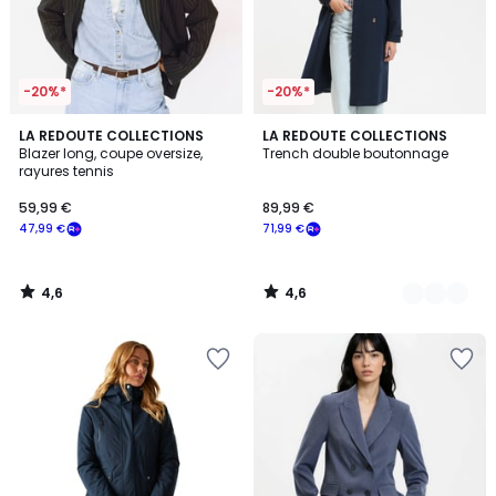
-20%*
-20%*
4,6
4,6
LA REDOUTE COLLECTIONS
2
LA REDOUTE COLLECTIONS
/ 5
/ 5
Blazer long, coupe oversize,
Trench double boutonnage
Couleurs
rayures tennis
59,99 €
89,99 €
47,99 €
71,99 €
4,6
4,6
/
/
5
5