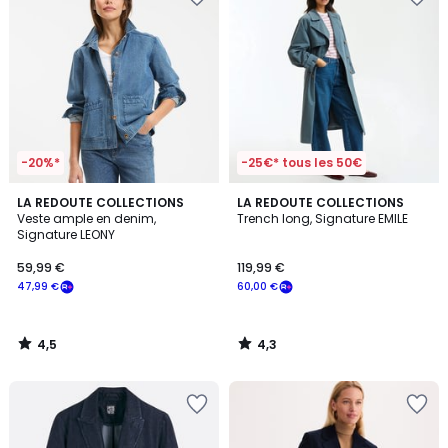
-20%*
-25€* tous les 50€
4,5
4,3
LA REDOUTE COLLECTIONS
LA REDOUTE COLLECTIONS
/ 5
/ 5
Veste ample en denim,
Trench long, Signature EMILE
Signature LEONY
59,99 €
119,99 €
47,99 €
60,00 €
4,5
4,3
/
/
5
5