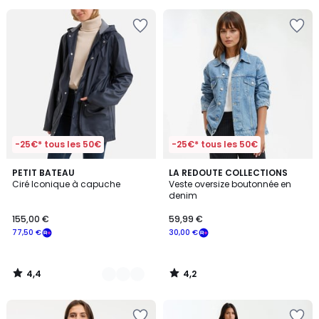
pour
payer
à
la
place
39,99
€.
-25€* tous les 50€
-25€* tous les 50€
4,4
4,2
3
PETIT BATEAU
LA REDOUTE COLLECTIONS
/ 5
/ 5
Ciré Iconique à capuche
Veste oversize boutonnée en
Couleurs
denim
155,00 €
59,99 €
77,50 €
30,00 €
4,4
4,2
/
/
5
5