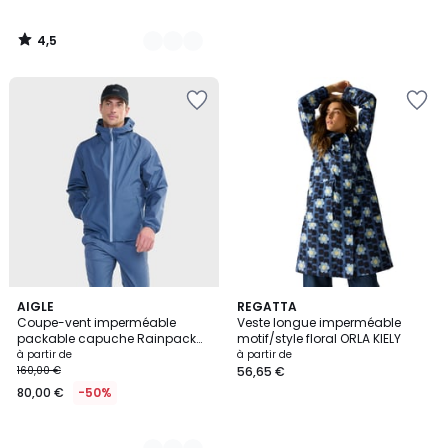
4,5
/
5
3
AIGLE
REGATTA
Coupe-vent imperméable
Veste longue imperméable
Couleurs
packable capuche Rainpack
motif/style floral ORLA KIELY
70 MTD UV-C
à partir de
à partir de
160,00 €
56,65 €
80,00 €
-50%