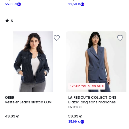
55,99 €
22,50 €
5
/
5
-25€* tous les 50€
5
OBER
LA REDOUTE COLLECTIONS
/
Veste en jeans stretch OBV1
Blazer long sans manches
5
oversize
49,99 €
59,99 €
35,99 €