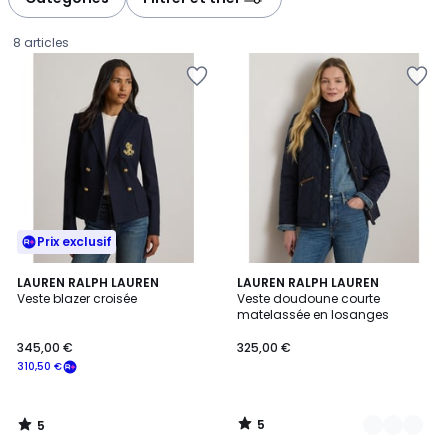
gauche
droite
8 articles
Prix exclusif
5
5
LAUREN RALPH LAUREN
2
LAUREN RALPH LAUREN
/
/
Veste blazer croisée
Veste doudoune courte
Couleurs
5
5
matelassée en losanges
345,00
345,00 €
325,00 €
€
310,50 €
souscrivez
à
notre
5
5
programme
/
/
5