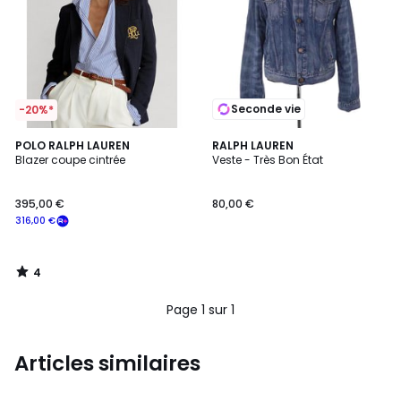
Seconde vie
-20%*
4
POLO RALPH LAUREN
RALPH LAUREN
/
Blazer coupe cintrée
Veste - Très Bon État
5
395,00 €
80,00 €
316,00 €
4
/
5
Page 1 sur 1
Articles similaires