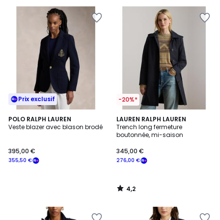
5
pour
payer
à
la
place
310,50
€.
Prix exclusif
-20%*
4,2
POLO RALPH LAUREN
LAUREN RALPH LAUREN
/ 5
Veste blazer avec blason brodé
Trench long fermeture
boutonnée, mi-saison
395,00 €
345,00 €
355,50 €
276,00 €
4,2
/
5