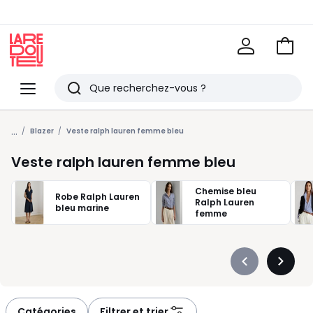
Voir
mon
La
panie
Redoute
Menu
Rechercher
Derniers
...
articles
Blazer
Veste ralph lauren femme bleu
vus
Veste ralph lauren femme bleu
Chemise bleu
Robe Ralph Lauren
Ralph Lauren
bleu marine
femme
Précédent
Suivan
-
-
défiler
défiler
à
à
Catégories
Filtrer et trier