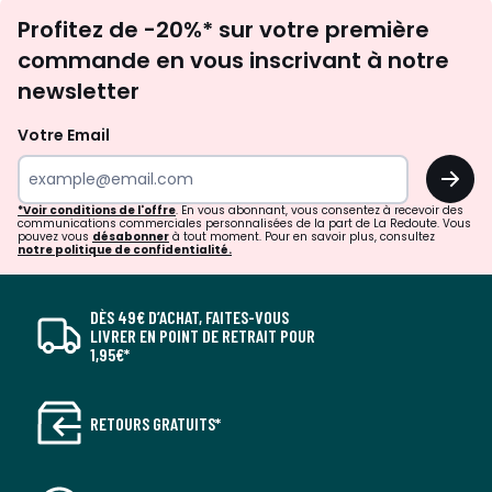
Inscription
Profitez de -20%* sur votre première
newsletter
commande en vous inscrivant à notre
newsletter
Votre Email
OK
*Voir conditions de l'offre
. En vous abonnant, vous consentez à recevoir des
communications commerciales personnalisées de la part de La Redoute. Vous
pouvez vous
désabonner
à tout moment. Pour en savoir plus, consultez
notre politique de confidentialité.
DÈS 49€ D’ACHAT, FAITES-VOUS
LIVRER EN POINT DE RETRAIT POUR
1,95€*
RETOURS GRATUITS*