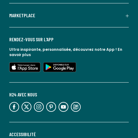
MARKETPLACE
RENDEZ-VOUS SUR L'APP
Ultra inspirante, personnalisée, découvrez notre App !
En
savoir plus
lien vers l'app store
lien vers google play
H24 AVEC NOUS
lien vers l'espace réseaux sociaux
lien vers l'espace réseaux sociaux
lien vers l'espace réseaux sociaux
lien vers l'espace réseaux sociaux
lien vers l'espace réseaux sociaux
lien vers le blog la redoute
ACCESSIBILITÉ