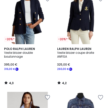
-20%*
-20%*
4,3
4,2
POLO RALPH LAUREN
LAUREN RALPH LAUREN
/ 5
/ 5
Veste blazer double
Veste blazer coupe droite
boutonnage
ANFISA
395,00 €
325,00 €
316,00 €
260,00 €
4,3
4,2
/
/
5
5