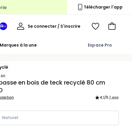
Télécharger l'app
Mon
Se connecter / S'inscrire
Mon
Voir
Voir
compte
espace
mes
mon
La
favoris
panier
Marques à la une
Espace Pro
Redoute
+
yclé
TAH
basse en bois de teck recyclé 80 cm
O
scription
4,1
/5
7 avis
Naturel