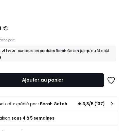
ité
0 €
d'éco part
n offerte
sur tous les produits Berah Getah
jusqu'au 31 août
n
s
Ajouter au panier
s
Ajouter
à
une
u
liste
du et expédié par :
Berah Getah
3,8/5 (137)
raison
sous 4 à 5 semaines